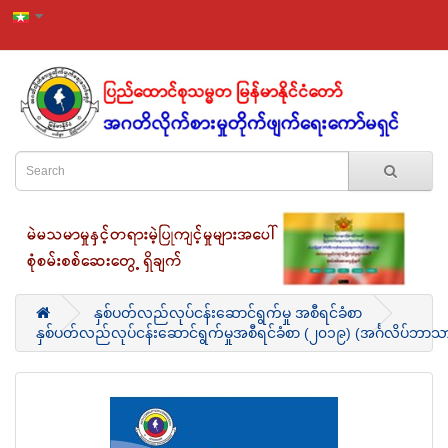
နှစ်ပတ်လည်လုပ်ငန်းဆောင်ရွက်မှု အစီရင်ခံစာ
နှစ်ပတ်လည်လုပ်ငန်းဆောင်ရွက်မှုအစီရင်ခံစာ (၂၀၁၉) (အင်္ဂလိပ်ဘာသာ