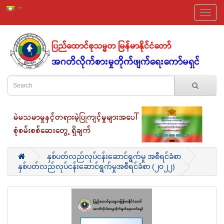
နှစ်ပတ်လည်လုပ်ငန်းဆောင်ရွက်မှု အစီရင်ခံစာ
နှစ်ပတ်လည်လုပ်ငန်းဆောင်ရွက်မှုအစီရင်ခံစာ (၂၀၂၂)