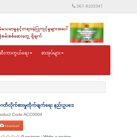
067-8103347
ဆီးကာကွယ်ရေး
စာအုပ်များ
ဂတိလိုက်စားမှုတိုက်ဖျက်ရေး နည်းဥပဒေ
roduct Code:ACC0004
Download
0 reviews
/
Write a review