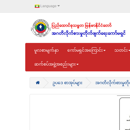
Language
မူလစာမျက်နှာ
ကော်မရှင်အကြောင်း
သတင်း
ဆက်စပ်အဖွဲ့အစည်းများ
ဥပ‌ဒေ စာအုပ်များ
အဂတိလိုက်စားမှုတ