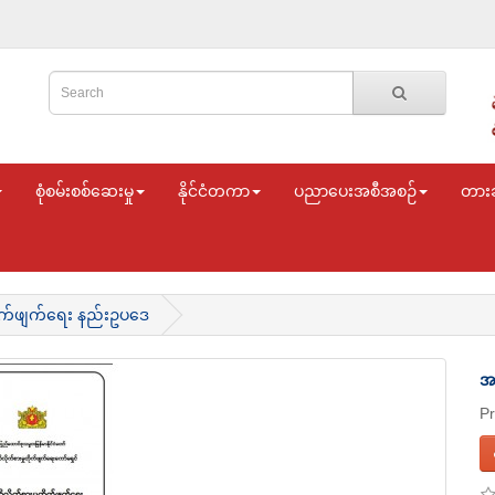
စုံစမ်းစစ်ဆေးမှု
နိုင်ငံတကာ
ပညာပေးအစီအစဉ်
တား
ိုက်ဖျက်ရေး နည်းဥပဒေ
အ
P