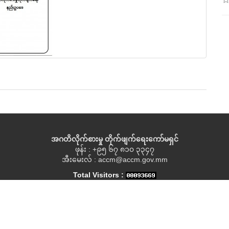
အဂတိလိုက်စားမှု တိုက်ဖျက်ရေးကော်မရှင်
ဖုန်း : +၉၅ ၆၇ ၈၁၀ ၃၃၄၇
အီးမေးလ် : accm@accm.gov.mm
Total Visitors :