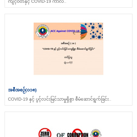
ကျင့်ဝတ်နှင့် COVID-19 ကာလ..
အစီအစဉ်(၀၁၈)
COVID-19 နှင့် ပွင့်လင်းမြင်သာမှုရှိစွာ စီမံဆောင်ရွက်ခြင်း..