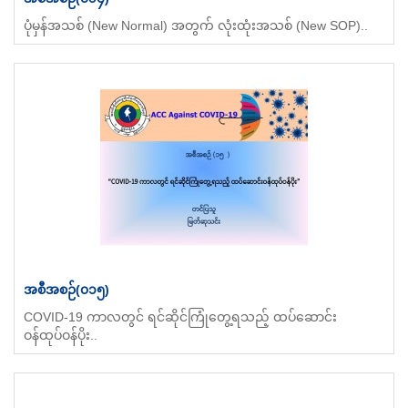
ပုံမှန်အသစ် (New Normal) အတွက် လုံးထုံးအသစ် (New SOP)..
အစီအစဉ်(၀၁၅)
COVID-19 ကာလတွင် ရင်ဆိုင်ကြုံတွေ့ရသည့် ထပ်ဆောင်း
ဝန်ထုပ်ဝန်ပိုး..