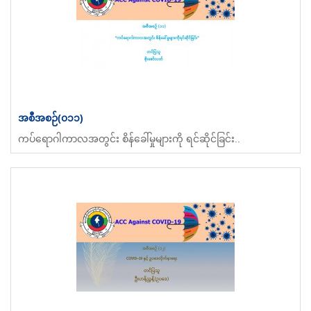
အစီအစဉ်(၀၁၁)
ကပ်ရောဂါကာလအတွင်း စိန်ခေါ်မှုများကို ရင်ဆိုင်ခြင်း..