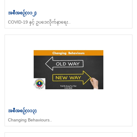
အစီအစဉ်(၀၁၂)
COVID-19 နှင့် ဥပဒေလိုက်နာရေး..
အစီအစဉ်(၀၁၃)
Changing Behaviours..