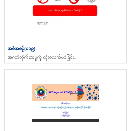
အစီအစဉ်(၀၁၉)
အဂတိလိုက်စားမှုကို လုံးဝလက်မခံခြင်း..