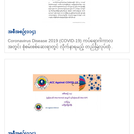
အစီအစဉ်(၀၁၄)
Coronavirus Disease 2019 (COVID-19) ကပ်ရောဂါကာလ
အတွင်း စုံစမ်းစစ်ဆေးရာတွင် လိုက်နာရမည့် တည်မြဲလုပ်ထုံ..
အစီအစဉ်(၀၁၄)