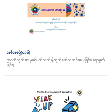
အစီအစဉ်(၀၁၆)
အဂတိလိုက်စားမှုနှင့်ပတ်သက်၍ထုတ်ဖော်သတင်းပေးခြင်း(ခရာမှုတ်
ခြင်း)..