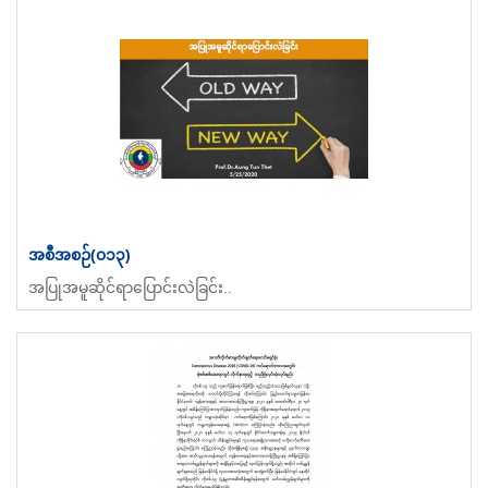
အစီအစဉ်(၀၁၃)
အပြုအမူဆိုင်ရာပြောင်းလဲခြင်း..