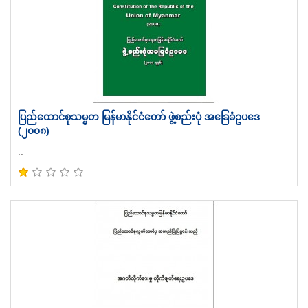
ပြည်ထောင်စုသမ္မတ မြန်မာနိုင်ငံတော် ဖွဲ့စည်းပုံ အခြေခံဥပဒေ
(၂၀၀၈)
..