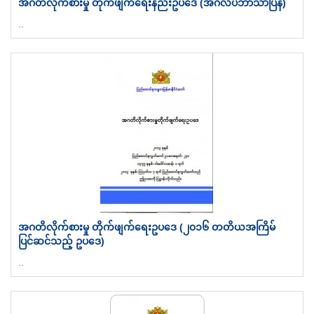
အဂတိလိုက်စားမှု တိုက်ဖျက်ရေးနည်းဥပဒေ (အင်္ဂလိပ်ဘာသာပြန်)
..
အဂတိလိုက်စားမှု တိုက်ဖျက်ရေးဥပဒေ (၂၀၁၆ တတိယအကြိမ်
ပြင်ဆင်သည့် ဥပဒေ)
..