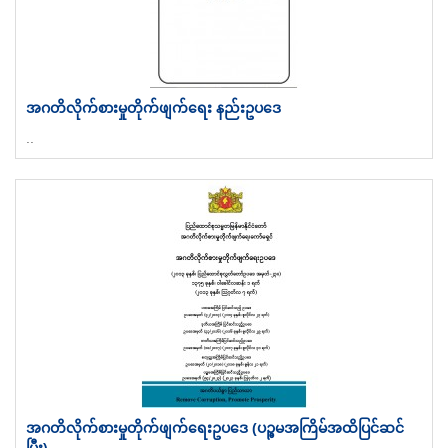
အဂတိလိုက်စားမှုတိုက်ဖျက်ရေး နည်းဥပဒေ
..
အဂတိလိုက်စားမှုတိုက်ဖျက်ရေးဥပဒေ (ပဉ္ဓမအကြိမ်အထိပြင်ဆင်
ပြီး)