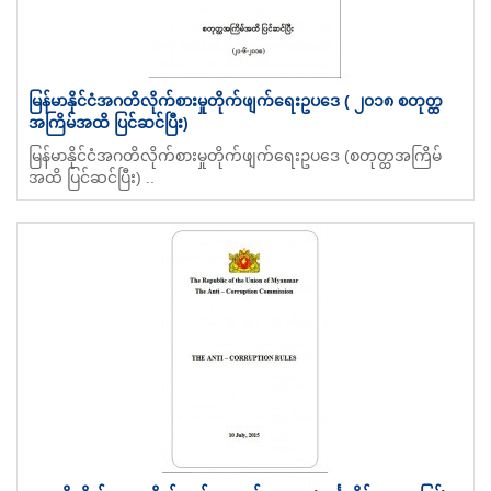
မြန်မာနိုင်ငံအဂတိလိုက်စားမှုတိုက်ဖျက်ရေးဥပဒေ ( ၂၀၁၈ စတုတ္ထ
အကြိမ်အထိ ပြင်ဆင်ပြီး)
မြန်မာနိုင်ငံအဂတိလိုက်စားမှုတိုက်ဖျက်ရေးဥပဒေ (စတုတ္ထအကြိမ်
အထိ ပြင်ဆင်ပြီး) ..