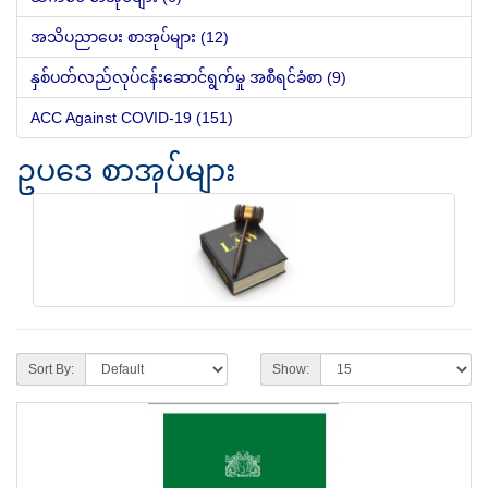
အသိပညာပေး စာအုပ်များ (12)
နှစ်ပတ်လည်လုပ်ငန်းဆောင်ရွက်မှု အစီရင်ခံစာ (9)
ACC Against COVID-19 (151)
ဥပ‌ဒေ စာအုပ်များ
Sort By:
Show: