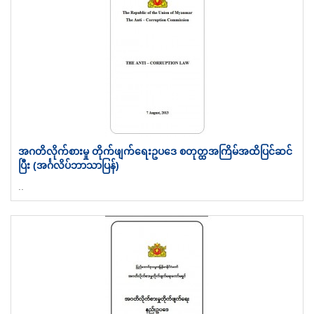
အဂတိလိုက်စားမှု တိုက်ဖျက်ရေးဥပဒေ စတုတ္ထအကြိမ်အထိပြင်ဆင်
ပြီး (အင်္ဂလိပ်ဘာသာပြန်)
..