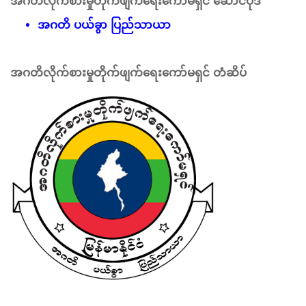
အဂတိလိုက်စားမှုတိုက်ဖျက်ရေးကော်မရှင် ဆောင်ပုဒ်
အဂတိ ပယ်ခွာ ပြည်သာယာ
အဂတိလိုက်စားမှုတိုက်ဖျက်ရေးကော်မရှင် တံဆိပ်