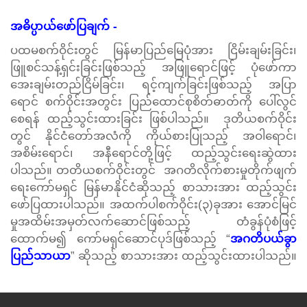
အဓိပ္ပာယ်ဖော်ပြချက် -
ပထမစက်ဝိုင်းတွင် မြန်မာပြည်မြေပုံအား ငြိမ်းချမ်းခြင်း၊
ဖြူစင်သန့်ရှင်းခြင်းဖြစ်သည့် အဖြူရောင်ဖြင့် ပုံဖော်ကာ
အေးချမ်းတည်ငြိမ်ခြင်း၊ ရင့်ကျက်ခြင်းဖြစ်သည့် အပြာ
ရောင် စက်ဝိုင်းအတွင်း ပြည်ထောင်စုစိတ်ဓာတ်ကို ပေါ်လွင်
စေရန် ထည့်သွင်းထားခြင်း ဖြစ်ပါသည်။ ဒုတိယစက်ဝိုင်း
တွင် နိုင်ငံတော်အလံကို ကိုယ်စားပြုသည့် အဝါရောင်၊
အစိမ်းရောင်၊ အနီရောင်တို့ဖြင့် ထည့်သွင်းရေးဆွဲထား
ပါသည်။ တတိယစက်ဝိုင်းတွင် အဂတိလိုက်စားမှုတိုက်ဖျက်
ရေးကော်မရှင် မြန်မာနိုင်ငံဆိုသည့် စာသားအား ထည့်သွင်း
ဖော်ပြထားပါသည်။ အထက်ပါစက်ဝိုင်း(၃)ခုအား အောင်မြင်
မှုအထိမ်းအမှတ်လက်ဆောင်ဖြစ်သည့် တံခွန်ပုံစံဖြင့်
ထောက်မ၍ ကော်မရှင်ဆောင်ပုဒ်ဖြစ်သည့် “
အဂတိပယ်ခွာ
ပြည်သာယာ
” ဆိုသည့် စာသားအား ထည့်သွင်းထားပါသည်။