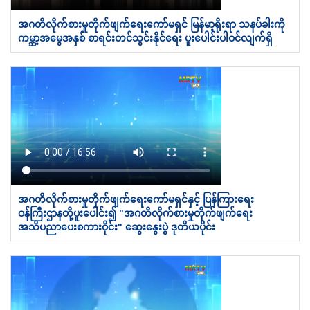
အဂတိလိုက်စားမှုတိုက်ဖျက်ရေးကော်မရှင် မြန်မာ့ရိုးရာ သနပ်ခါးကို
ကမ္ဘာ့အမွေအနှစ် စာရင်းတင်သွင်းနိုင်ရေး ပူးပေါင်းပါဝင်လျက်ရှိ
အဂတိလိုက်စားမှုတိုက်ဖျက်ရေးကော်မရှင်နှင့် ပြန်ကြားရေး
ဝန်ကြီးဌာနတို့ပူးပေါင်း၍ "အဂတိလိုက်စားမှုတိုက်ဖျက်ရေး
အသိပညာပေးစကားဝိုင်း" ဆွေးနွေးပွဲ ဒုတိယပိုင်း