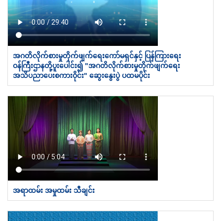
အဂတိလိုက်စားမှုတိုက်ဖျက်ရေးကော်မရှင်နှင့် ပြန်ကြားရေး
ဝန်ကြီးဌာနတို့ပူးပေါင်း၍ "အဂတိလိုက်စားမှုတိုက်ဖျက်ရေး
အသိပညာပေးစကားဝိုင်း" ဆွေးနွေးပွဲ ပထမပိုင်း
အရာထမ်း အမှုထမ်း သီချင်း