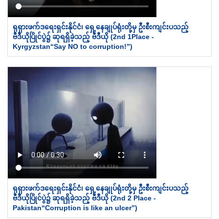
ရုရှားဖက်ဒရေးရှင်းနိုင်ငံ၊ ရှေ့နေချုပ်ရုံးတို့မှ ဦးစီးကျင်းပသည့်
ဗီဒီယိုပြိုင်ပွဲ၌ ဆုရရှိခဲ့သည့် ဗီဒီယို (2nd 1Place -
Kyrgyzstan“Say NO to corruption!”)
ရုရှားဖက်ဒရေးရှင်းနိုင်ငံ၊ ရှေ့နေချုပ်ရုံးတို့မှ ဦးစီးကျင်းပသည့်
ဗီဒီယိုပြိုင်ပွဲ၌ ဆုရရှိခဲ့သည့် ဗီဒီယို (2nd 2 Place -
Pakistan“Corruption is like an ulcer”)