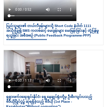
ပြည်သူများ၏ တယ်လီဖုန်းများသို့ Short Code နံပါတ် 1111
အသုံးပြု၍ SMS ကတစ်ဆင့် မေးခွန်းများ မေးမြန်းခြင်းနှင့် တုံ့ပြန်မှု
ရယူခြင်း အစီအစဉ် (Public Feedback Programme-PFP)
**********************************
ရုရှားဖက်ဒရေးရှင်းနိုင်ငံ၊ ရှေ့နေချုပ်ရုံးတို့မှ ဦးစီးကျင်းပသည့်
ဗီဒီယိုပြိုင်ပွဲ၌ ဆုရရှိခဲ့သည့် ဗီဒီယို (1st Place -
Kazakhstan''Without corruption”)