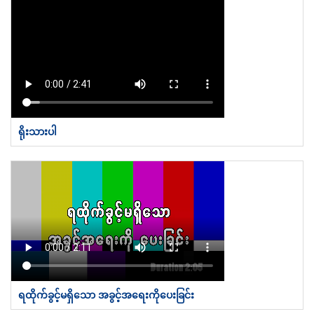
ရိုးသားပါ
ရထိုက်ခွင့်မရှိသော အခွင့်အရေးကိုပေးခြင်း