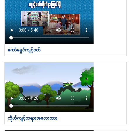
ကော်မရှင်ကျင့်ဝတ်
ကိုယ်ကျင့်တရားအလေးထား