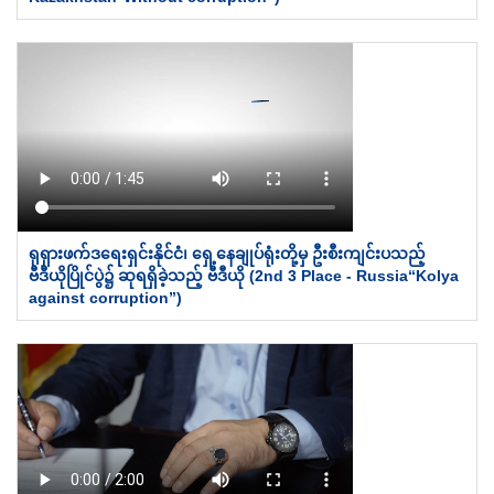
ရုရှားဖက်ဒရေးရှင်းနိုင်ငံ၊ ရှေ့နေချုပ်ရုံးတို့မှ ဦးစီးကျင်းပသည့်
ဗီဒီယိုပြိုင်ပွဲ၌ ဆုရရှိခဲ့သည့် ဗီဒီယို (2nd 3 Place - Russia“Kolya
against corruption”)