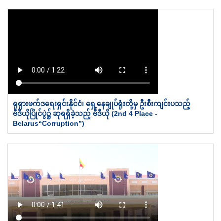
ရုရှားဖက်ဒရေးရှင်းနိုင်ငံ၊ ရှေ့နေချုပ်ရုံးတို့မှ ဦးစီးကျင်းပသည့်
ဗီဒီယိုပြိုင်ပွဲ၌ ဆုရရှိခဲ့သည့် ဗီဒီယို (2nd 4 Place -
Belarus“Corruption”)