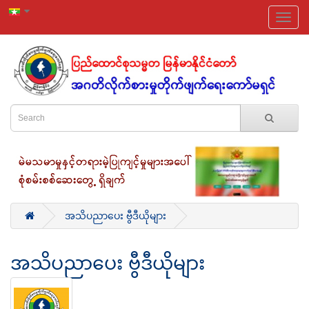
အသိပညာပေး ဗွီဒီယိုများ
အသိပညာပေး ဗွီဒီယိုများ