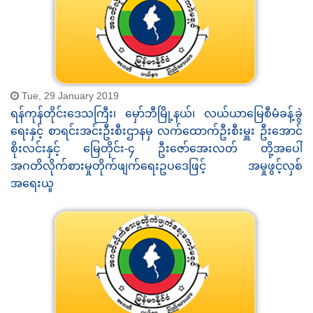
Tue, 29 January 2019
ရန်ကုန်တိုင်းဒေသကြီး၊ မှော်ဘီမြို့နယ်၊ လယ်ယာမြေစီမံခန့်ခွဲ
ရေးနှင့် စာရင်းအင်းဦးစီးဌာနမှ လက်ထောက်ဦးစီးမှူး ဦးအောင်
စိုးလင်းနှင့် မြေတိုင်း-၄ ဦးဇော်အေးလတ် တို့အပေါ်
အဂတိလိုက်စားမှုတိုက်ဖျက်ရေးဥပဒေဖြင့် အမှုဖွင့်လှစ်
အရေးယူ