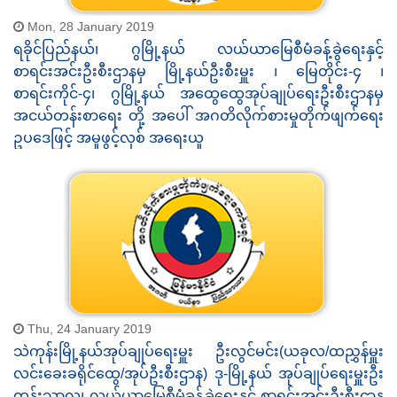
Mon, 28 January 2019
ရခိုင်ပြည်နယ်၊ ဂွမြို့နယ် လယ်ယာမြေစီမံခန့်ခွဲရေးနှင့်
စာရင်းအင်းဦးစီးဌာနမှ မြို့နယ်ဦးစီးမှူး ၊ မြေတိုင်း-၄ ၊
စာရင်းကိုင်-၄၊ ဂွမြို့နယ် အထွေထွေအုပ်ချုပ်ရေးဦးစီးဌာနမှ
အငယ်တန်းစာရေး တို့ အပေါ် အဂတိလိုက်စားမှုတိုက်ဖျက်ရေး
ဥပဒေဖြင့် အမှုဖွင့်လှစ် အရေးယူ
Thu, 24 January 2019
သဲကုန်းမြို့နယ်အုပ်ချုပ်ရေးမှူး ဦးလွင်မင်း(ယခုလ/ထညွှန်မှူး
လင်းခေးခရိုင်ထွေ/အုပ်ဦးစီးဌာန) ဒု-မြို့နယ် အုပ်ချုပ်ရေးမှူးဦး
ထွန်းသာလှ၊ လယ်ယာမြေစီမံခန့်ခွဲရေးနှင့် စာရင်းအင်းဦးစီးဌာန