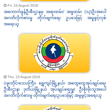
Fri, 24 August 2018
အကောက်ခွန်ဦးစီးဌာနမှ အရာထမ်း/ အမှုထမ်း (၁၃)ဦးအပေါ်
အဂတိလိုက်စားမှု တိုက်ဖျက်ရေး ဥပဒေဖြင့် အမှုဖွင့်လှစ်
အရေးယူ
Thu, 23 August 2018
ပဲခူးတိုင်းဒေသကြီး၊ ရွှေကျင်မြို့နယ်၊ အထွေထွေအုပ်ချုပ်ရေး
ဦးစီးဌာန၊ ဒုတိယမြို့နယ် အုပ်ချုပ်ရေးမှူး ဦးစိုးမိုးသူအပေါ်
အဂတိလိုက်စားမှု တိုက်ဖျက်ရေးဥပဒေဖြင့် အမှုဖွင့်အရေးယူ