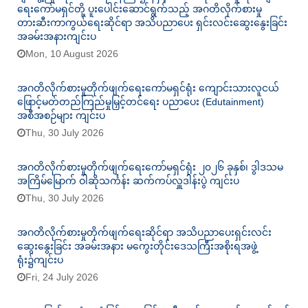
ရေးကော်မရှင်တို့ ပူးပေါင်းဆောင်ရွက်သည့် အဂတိလိုက်စားမှု
တားဆီးကာကွယ်ရေးဆိုင်ရာ အသိပညာပေး ရှင်းလင်းဆွေးနွေးခြင်း
အခမ်းအနားကျင်းပ
Mon, 10 August 2026
အဂတိလိုက်စားမှုတိုက်ဖျက်ရေးကော်မရှင်ရုံး ကျောင်းသားလူငယ်
ဖြောင့်မတ်တည်ကြည်မှုမြှင့်တင်ရေး ပညာပေး (Edutainment)
အစီအစဉ်များ ကျင်းပ
Thu, 30 July 2026
အဂတိလိုက်စားမှုတိုက်ဖျက်ရေးကော်မရှင်ရုံး ၂၀၂၆ ခုနှစ်၊ ဒွါဒသမ
အကြိမ်မြောက် ဝါဆိုသင်္ကန်း ဆက်ကပ်လှူဒါန်းပွဲ ကျင်းပ
Thu, 30 July 2026
အဂတိလိုက်စားမှုတိုက်ဖျက်ရေးဆိုင်ရာ အသိပညာပေးရှင်းလင်း
ဆွေးနွေးခြင်း အခမ်းအနား မကွေးတိုင်းဒေသကြီးအစိုးရအဖွဲ့
ရုံး၌ကျင်းပ
Fri, 24 July 2026