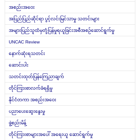
အစည်းအဝေး
အပြည်ပြည်ဆိုင်ရာ ပွင့်လင်းမြင်သာမှု သတင်းများ
အများပြည်သူထံမှတုံ့ပြန်မှုရယူခြင်းအစီအစဉ်ဆောင်ရွက်မှု
UNCAC Review
နောက်ဆုံးရသတင်း
ဆောင်းပါး
သတင်းထုတ်ပြန်ကြေညာချက်
တိုင်ကြားစာလက်ခံရရှိမှု
နိုင်ငံတကာ အစည်းအဝေး
ပညာပေးဆွေးနွေးမှု
ဖွဲ့စည်းမိန့်
တိုင်ကြားစာများအပေါ် အရေးယူ ဆောင်ရွက်မှု