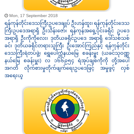
Mon, 17 September 2018
ရန်ကုန်တိုင်းဒေသကြီးဥပဒေချုပ် ဦးဟန်ထူး၊ ရန်ကုန်တိုင်းဒေသ
ကြီးဥပဒေအရာရှိ ဦးသိန်းဇော်၊ ရန်ကုန်အရှေ့ပိုင်းခရိုင် ဥပဒေ
အရာရှိ ဦးကိုကိုလေး၊ ဒုတိယခရိုင်ဥပဒေ အရာရှိ ဒေါ်သစ်သစ်
ခင်၊ ဒုတိယခရိုင်တရားသူကြီး ဦးအောင်ကြည်နှင့် ရန်ကုန်တိုင်း
ဒေသကြီးရဲတပ်ဖွဲ့၊ ရွှေပေါက္ကံနယ်မြေ စခန်းမှူး (ယခင်သုဝဏ္ဏ
နယ်မြေ စခန်းမှူး) လ ၁၆၆၉၅၄ ရဲအုပ်ချစ်ကိုကို တို့အပေါ်
အဂတိ လိုက်စားမှုတိုက်ဖျက်ရေးဥပဒေဖြင့် အမှုဖွင့် လှစ်
အရေးယူ