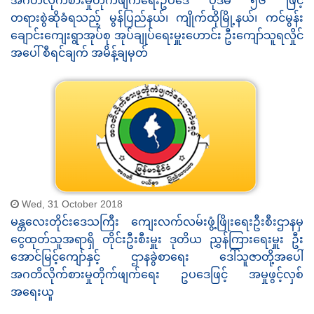
အဂတိလိုက်စားမှုတိုက်ဖျက်ရေးဥပဒေ ပုဒ်မ ၅၆ ဖြင့်
တရားစွဲဆိုခံရသည့် မွန်ပြည်နယ်၊ ကျိုက်ထိုမြို့နယ်၊ ကင်မွန်း
ချောင်းကျေးရွာအုပ်စု အုပ်ချုပ်ရေးမှူးဟောင်း ဦးကျော်သူရလှိုင်
အပေါ် စီရင်ချက် အမိန့်ချမှတ်
Wed, 31 October 2018
မန္တလေးတိုင်းဒေသကြီး ကျေးလက်လမ်းဖွံ့ဖြိုးရေးဦးစီးဌာနမှ
ငွေထုတ်သူအရာရှိ တိုင်းဦးစီးမှူး ဒုတိယ ညွှန်ကြားရေးမှူး ဦး
အောင်မြင့်ကျော်နှင့် ဌာနခွဲစာရေး ဒေါ်သူဇာတို့အပေါ်
အဂတိလိုက်စားမှုတိုက်ဖျက်ရေး ဥပဒေဖြင့် အမှုဖွင့်လှစ်
အရေးယူ