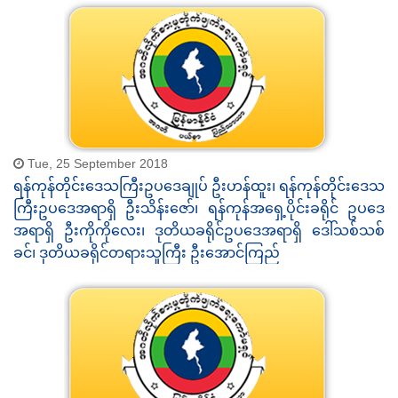
Tue, 25 September 2018
ရန်ကုန်တိုင်းဒေသကြီးဥပဒေချုပ် ဦးဟန်ထူး၊ ရန်ကုန်တိုင်းဒေသ
ကြီးဥပဒေအရာရှိ ဦးသိန်းဇော်၊ ရန်ကုန်အရှေ့ပိုင်းခရိုင် ဥပဒေ
အရာရှိ ဦးကိုကိုလေး၊ ဒုတိယခရိုင်ဥပဒေအရာရှိ ဒေါ်သစ်သစ်
ခင်၊ ဒုတိယခရိုင်တရားသူကြီး ဦးအောင်ကြည်