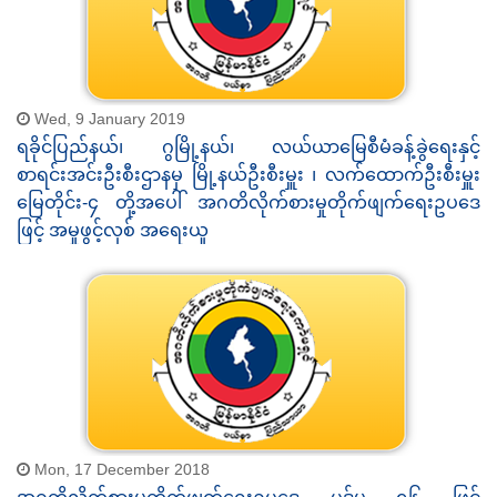
Wed, 9 January 2019
ရခိုင်ပြည်နယ်၊ ဂွမြို့နယ်၊ လယ်ယာမြေစီမံခန့်ခွဲရေးနှင့်
စာရင်းအင်းဦးစီးဌာနမှ မြို့နယ်ဦးစီးမှူး ၊ လက်ထောက်ဦးစီးမှူး
မြေတိုင်း-၄ တို့အပေါ် အဂတိလိုက်စားမှုတိုက်ဖျက်ရေးဥပဒေ
ဖြင့် အမှုဖွင့်လှစ် အရေးယူ
Mon, 17 December 2018