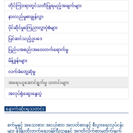
တိုင်ကြားရာတွင်သတိပြုရမည့်အချက်များ
နားလည်မှုစာချွန်လွှာ
ပိုင်ဆိုင်မှုကြေညာလွှာပုံစံများ
ပြင်ဆင်သည့်ဥပဒေ
ပြည်ပအစည်းအဝေးတက်ရောက်မှု
မိန့်ခွန်းများ
လက်ခံတွေ့ဆုံမှု
အရေးယူဆောင်ရွက်မှု သတင်းများ
အလုပ်ရုံဆွေးနွေးပွဲ
နောက်ဆုံးရသတင်း
စက်မှုနှင့် အသေးစား၊ အငယ်စား၊ အလတ်စားနှင့် စီးပွားရေးလုပ်ငန်း
များ ဖွံ့ဖြိုးတိုးတက်ရေးဝန်ကြီးဌာနနှင့် အဂတိလိုက်စားမှုတိုက်ဖျက်