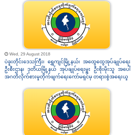
Wed, 29 August 2018
ပဲခူးတိုင်းဒေသကြီး၊ ရွှေကျင်မြို့နယ်၊ အထွေထွေအုပ်ချုပ်ရေး
ဦးစီးဌာန၊ ဒုတိယမြို့နယ် အုပ်ချုပ်ရေးမှူး ဦးစိုးမိုးသူ အပေါ်
အဂတိလိုက်စားမှုတိုက်ဖျက်ရေးကော်မရှင်မှ တရားစွဲအရေးယူ