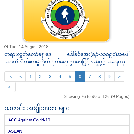
Tue, 14 August 2018
တရားလွှတ်တော်ရှေ့နေ ဒေါ်ခင်အေး(စဉ်-၁၁၀၉၀)အပေါ်
အဂတိလိုက်စားမှုတိုက်ဖျက်ရေး ဥပဒေဖြင့် အမှုဖွင့် အရေးယူ
|<
<
1
2
3
4
5
6
7
8
9
>
>|
Showing 76 to 90 of 126 (9 Pages)
သတင်း အမျိုးအစားများ
ACC Against Covid-19
ASEAN