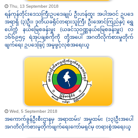
Thu, 13 September 2018
ရန်ကုန်တိုင်းဒေသကြီးဥပဒေချုပ် ဦးဟန်ထူး အပါအဝင် ဥပဒေ
အရာရှိ (၃)ဦး၊ ဒုတိယခရိုင်တရားသူကြီး ဦးအောင်ကြည်နှင့် ရွှေ
ပေါက္ကံ နယ်မြေစခန်းမှူး (ယခင်သုဝဏ္ဏနယ်မြေစခန်းမှူး) လ
၁၆၆၉၅၄ ရဲအုပ်ချစ်ကိုကို တို့အပေါ် အဂတိလိုက်စားမှုတိုက်
ဖျက်ရေး ဥပဒေဖြင့် အမှုဖွင့်လှစ်အရေးယူ
Wed, 5 September 2018
အကောက်ခွန်ဦးစီးဌာနမှ အရာထမ်း/ အမှုထမ်း (၁၃)ဦးအပေါ်
အဂတိလိုက်စားမှုတိုက်ဖျက်ရေးကော်မရှင်မှ တရားစွဲအရေးယူ