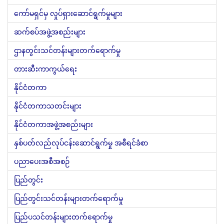
ကော်မရှင်မှ လှုပ်ရှားဆောင်ရွက်မှုများ
ဆက်စပ်အဖွဲ့အစည်းများ
ဌာနတွင်းသင်တန်းများတက်ရောက်မှု
တားဆီးကာကွယ်ရေး
နိုင်ငံတကာ
နိုင်ငံတကာသတင်းများ
နိုင်ငံတကာအဖွဲ့အစည်းများ
နှစ်ပတ်လည်လုပ်ငန်းဆောင်ရွက်မှု အစီရင်ခံစာ
ပညာပေးအစီအစဉ်
ပြည်တွင်း
ပြည်တွင်းသင်တန်းများတက်ရောက်မှု
ပြည်ပသင်တန်းများတက်ရောက်မှု