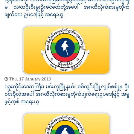
မှ လ/ထဦးစီးမှူးဦးခင်ဇော်တို့အပေါ် အဂတိလိုက်စားမှုတိုက်
ဖျက်ရေး ဥပဒေဖြင့် အရေးယူ
Thu, 17 January 2019
ပဲခူးတိုင်းဒေသကြီး၊ မင်းလှမြို့နယ်၊ စစ်ကွင်းမြို့လျှပ်စစ်မှူး ဦး
ဝင်းဗိုလ်အပေါ် အဂတိလိုက်စားမှုတိုက်ဖျက်ရေးဥပဒေဖြင့် အမှု
ဖွင့်လှစ် အရေးယူ