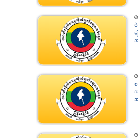
ပ
မ
အ
စ
သ
အ