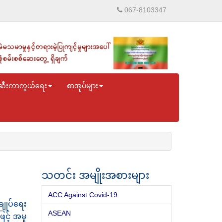
067-8103347
ဆီးကာကွယ်ရေး
စာအုပ်များ
သတင်း အမျိုးအစားများ
ACC Against Covid-19
ျုပ်ရေး
ASEAN
င့် အမှု