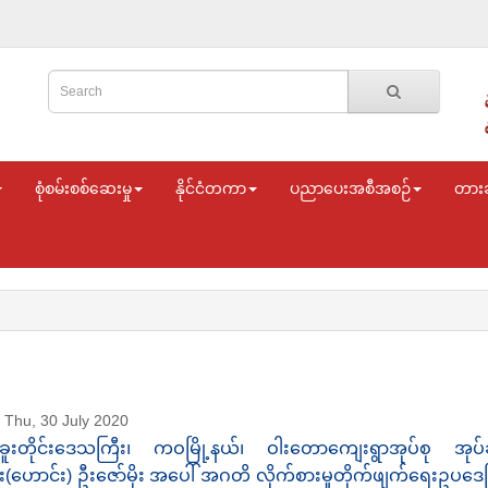
စုံစမ်းစစ်ဆေးမှု
နိုင်ငံတကာ
ပညာပေးအစီအစဉ်
တား
Thu, 30 July 2020
ဲခူးတိုင်းဒေသကြီး၊ ကဝမြို့နယ်၊ ဝါးတောကျေးရွာအုပ်စု အုပ်ခ
ှူး(ဟောင်း) ဦးဇော်မိုး အပေါ် အဂတိ လိုက်စားမှုတိုက်ဖျက်ရေးဥပဒေဖြ