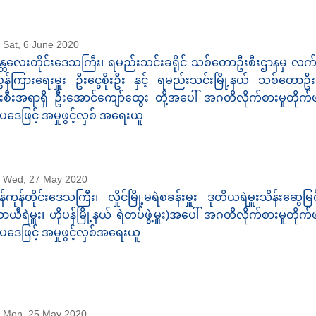
Sat, 6 June 2020
န္တလေးတိုင်းဒေသကြီး၊ ရမည်းသင်းခရိုင် သစ်တောဦးစီးဌာနမှ လ
ွှန်ကြားရေးမှူး ဦးငွေစိုးဦး နှင့် ရမည်းသင်းမြို့နယ် သစ်တောဦး
းစီးအရာရှိ ဦးအောင်ကျော်ထွေး တို့အပေါ် အဂတိလိုက်စားမှုတိုက်
ပဒေဖြင့် အမှုဖွင့်လှစ် အရေးယူ
Wed, 27 May 2020
န်ကုန်တိုင်းဒေသကြီး၊ လှိုင်မြို့မရဲစခန်းမှူး ဒုတိယရဲမှူးသိန်းဆွေမြ
ာယီရဲမှူး၊ ဟိုပန်မြို့နယ် ရဲတပ်ဖွဲ့မှူး)အပေါ် အဂတိလိုက်စားမှုတိုက
ပဒေဖြင့် အမှုဖွင့်လှစ်အရေးယူ
Mon, 25 May 2020