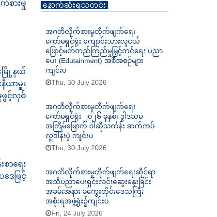
က်စားမှု
နောက်ဆုံးရသတင်း
အဂတိလိုက်စားမှုတိုက်ဖျက်ရေး
ကော်မရှင်ရုံး ကျောင်းသားလူငယ်
ဖြောင့်မတ်တည်ကြည်မှုမြှင့်တင်ရေး ပညာ
ပေး (Edutainment) အစီအစဉ်များ
ကျင်းပ
မြို့နယ်
Thu, 30 July 2026
နီယာမှူး
ွင့်လှစ်
အဂတိလိုက်စားမှုတိုက်ဖျက်ရေး
ကော်မရှင်ရုံး ၂၀၂၆ ခုနှစ်၊ ဒွါဒသမ
အကြိမ်မြောက် ဝါဆိုသင်္ကန်း ဆက်ကပ်
လှူဒါန်းပွဲ ကျင်းပ
Thu, 30 July 2026
န်းစာရေး
အဂတိလိုက်စားမှုတိုက်ဖျက်ရေးဆိုင်ရာ
ဒေဖြင့်
အသိပညာပေးရှင်းလင်းဆွေးနွေးခြင်း
အခမ်းအနား မကွေးတိုင်းဒေသကြီး
အစိုးရအဖွဲ့ရုံး၌ကျင်းပ
Fri, 24 July 2026