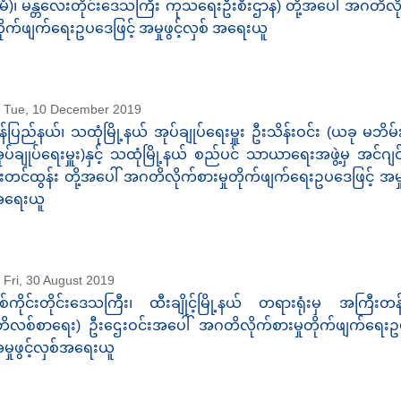
ီမံ)၊ မန္တလေးတိုင်းဒေသကြီး ကုသရေးဦးစီးဌာန) တို့အပေါ် အဂတိလို
ိုက်ဖျက်ရေးဥပဒေဖြင့် အမှုဖွင့်လှစ် အရေးယူ
Tue, 10 December 2019
ွန်ပြည်နယ်၊ သထုံမြို့နယ် အုပ်ချုပ်ရေးမှူး ဦးသိန်းဝင်း (ယခု မဘိမ်း
ုပ်ချုပ်ရေးမှူး)နှင့် သထုံမြို့နယ် စည်ပင် သာယာရေးအဖွဲ့မှ အင်ဂျင်
းတင်ထွန်း တို့အပေါ် အဂတိလိုက်စားမှုတိုက်ဖျက်ရေးဥပဒေဖြင့် အမှုဖ
ရေးယူ
Fri, 30 August 2019
စ်ကိုင်းတိုင်းဒေသကြီး၊ ထီးချိုင့်မြို့နယ် တရားရုံးမှ အကြီးတ
ဘိလစ်စာရေး) ဦးဌေးဝင်းအပေါ် အဂတိလိုက်စားမှုတိုက်ဖျက်ရေးဥပ
မှုဖွင့်လှစ်အရေးယူ