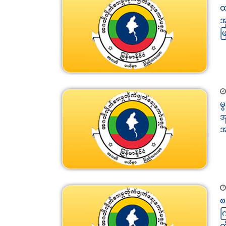
ထ
အ
ဖ
မ
အ
အ
စ
က
တ