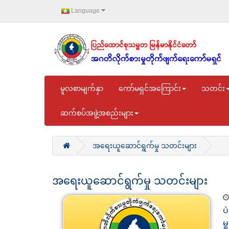
Language
မူလစာမျက်နှာ
ကော်မရှင်အကြောင်း
သတင်း
ဆက်စပ်အဖွဲ့အစည်းများ
အရေးယူဆောင်ရွက်မှု သတင်းများ
အရေးယူဆောင်ရွက်မှု သတင်းများ
ပ
မ