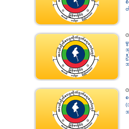
စ
တ
မ
အ
ဦ
အ
စ
(
အ