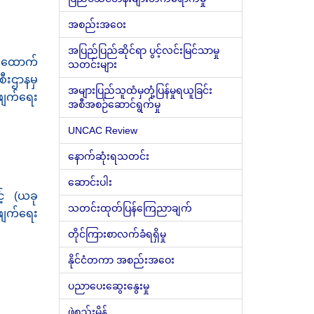
အစည်းအဝေး
အပြည်ပြည်ဆိုင်ရာ ပွင့်လင်းမြင်သာမှု
က်ထောက်
သတင်းများ
စီးဌာနမှ
အများပြည်သူထံမှတုံ့ပြန်မှုရယူခြင်း
ဖျက်ရေး
အစီအစဉ်ဆောင်ရွက်မှု
UNCAC Review
နောက်ဆုံးရသတင်း
ဆောင်းပါး
င့် (ယခု
သတင်းထုတ်ပြန်ကြေညာချက်
်ဖျက်ရေး
တိုင်ကြားစာလက်ခံရရှိမှု
နိုင်ငံတကာ အစည်းအဝေး
ပညာပေးဆွေးနွေးမှု
ဖွဲ့စည်းမိန့်