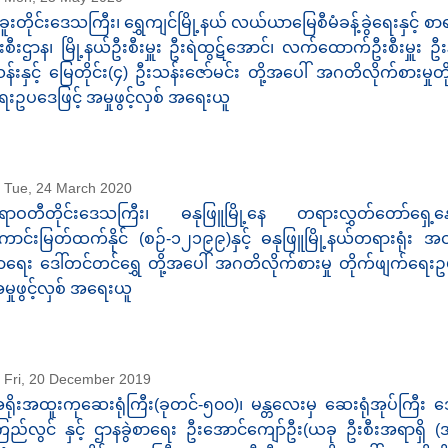
ဲခူးတိုင်းဒေသကြီး၊ ရွှေကျင်မြို့နယ် လယ်ယာမြေစီမံခန့်ခွဲရေးနှင့် စာ
းစီးဌာန၊ မြို့နယ်ဦးစီးမှူး ဦးရဲထွဋ်အောင်၊ လက်ထောက်ဦးစီးမှူး ဦး
န်းနှင့် မြေတိုင်း(၄) ဦးသန်းဇော်မင်း တို့အပေါ် အဂတိလိုက်စားမှုတ
ေးဥပဒေဖြင့် အမှုဖွင့်လှစ် အရေးယူ
Tue, 24 March 2020
ရာဝတီတိုင်းဒေသကြီး၊ ဓနုဖြူမြို့နေ တရားလွှတ်တော်ရှေ
ောင်းမြတ်ထက်နိုင် (စဉ်-၁၂၁၉၉)နှင့် ဓနုဖြူမြို့နယ်တရားရုံး အ
ာရေး ဒေါ်တင်တင်ရွှေ တို့အပေါ် အဂတိလိုက်စားမှု တိုက်ဖျက်ရေးဥ
မှုဖွင့်လှစ် အရေးယူ
Fri, 20 December 2019
ရိုးအထူးကုဆေးရုံကြီး(ခုတင်-၅၀၀)၊ မန္တလေးမှ ဆေးရုံအုပ်ကြီး 
ြည်လွင် နှင့် ဌာနခွဲစာရေး ဦးအောင်ကျော်ဦး(ယခု ဦးစီးအရာရှိ (အု