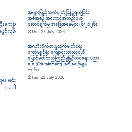
အများပြည်သူထံမှ တုံ့ပြန်မှုရယူခြင်း
အစီအစဉ် အကောင်အထည်ဖော်
 ဦးကျော်
ဆောင်ရွက်မှု အခြေအနေများ (၆/၂၀၂၆)
င့်လှစ်
Thu, 23 July 2026
အဂတိလိုက်စားမှုတိုက်ဖျက်ရေး
ကော်မရှင်ရုံး ကျောင်းသားလူငယ်
ဖြောင့်မတ်တည်ကြည်မှုမြှင့်တင်ရေး ပညာ
ပေး (Edutainment) အစီအစဉ်များ
ကျင်းပ
Tue, 21 July 2026
ုပ် မင်း
) အပေါ်