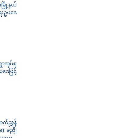
ြို့နယ်
်ရေးဥပဒေ
ာအုပ်စု
ပဒေဖြင့်
ာက်ညွှန်
(ခ) မညို
အရေးယူ