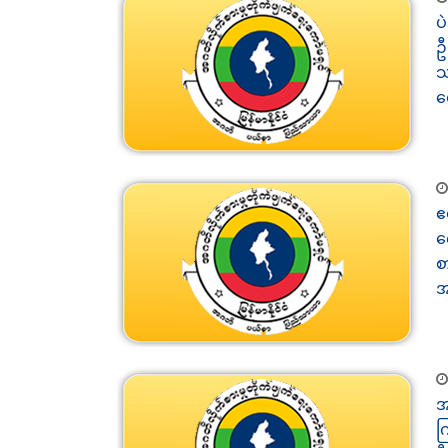
ပ
ဦ
သ
ရ
ဧ
က
စ
အ
အ
က