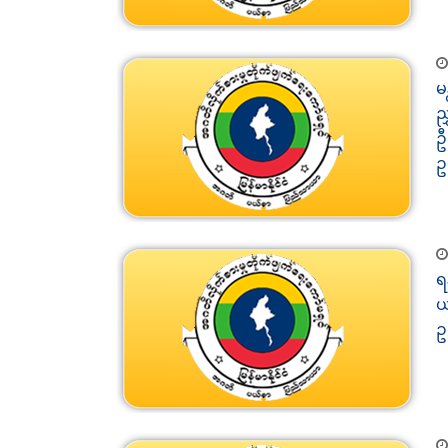
မ
ည
ဦ
ဥ
ရ
ယ
ဥ