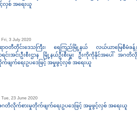
ွင့်လှစ် အရေးယူ
Fri, 3 July 2020
ရာဝတီတိုင်းဒေသကြီး၊ ရေကြည်မြို့နယ် လယ်ယာမြေစီမံခန့်ခွဲရ
ာရင်းအင်းဦးစီးဌာန မြို့နယ်ဦးစီးမှူး ဦးကိုကိုနိုင်အပေါ် အဂတိလို
ိုက်ဖျက်ရေးဥပဒေဖြင့် အမှုဖွင့်လှစ် အရေးယူ
Tue, 23 June 2020
ဂတိလိုက်စားမှုတိုက်ဖျက်ရေးဥပဒေဖြင့် အမှုဖွင့်လှစ် အရေးယူ