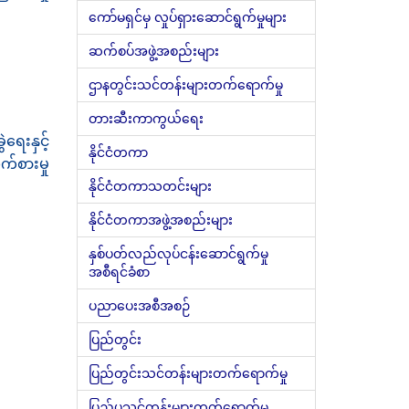
ကော်မရှင်မှ လှုပ်ရှားဆောင်ရွက်မှုများ
ဆက်စပ်အဖွဲ့အစည်းများ
ဌာနတွင်းသင်တန်းများတက်ရောက်မှု
တားဆီးကာကွယ်ရေး
ေးနှင့်
နိုင်ငံတကာ
က်စားမှု
နိုင်ငံတကာသတင်းများ
နိုင်ငံတကာအဖွဲ့အစည်းများ
နှစ်ပတ်လည်လုပ်ငန်းဆောင်ရွက်မှု
အစီရင်ခံစာ
ပညာပေးအစီအစဉ်
ပြည်တွင်း
ပြည်တွင်းသင်တန်းများတက်ရောက်မှု
ပြည်ပသင်တန်းများတက်ရောက်မှု