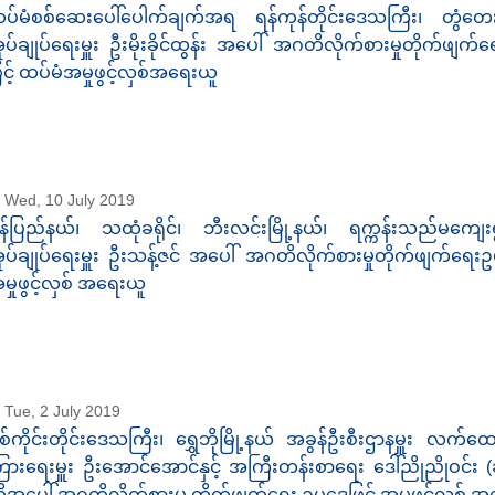
ပ်မံစစ်ဆေးပေါ်ပေါက်ချက်အရ ရန်ကုန်တိုင်းဒေသကြီး၊ တွံတေးမ
ုပ်ချုပ်ရေးမှူး ဦးမိုးခိုင်ထွန်း အပေါ် အဂတိလိုက်စားမှုတိုက်ဖျက
ြင့် ထပ်မံအမှုဖွင့်လှစ်အရေးယူ
Wed, 10 July 2019
ွန်ပြည်နယ်၊ သထုံခရိုင်၊ ဘီးလင်းမြို့နယ်၊ ရက္ကန်းသည်မကျေးရွ
ုပ်ချုပ်ရေးမှူး ဦးသန့်ဇင် အပေါ် အဂတိလိုက်စားမှုတိုက်ဖျက်ရေးဥ
မှုဖွင့်လှစ် အရေးယူ
Tue, 2 July 2019
စ်ကိုင်းတိုင်းဒေသကြီး၊ ရွှေဘိုမြို့နယ် အခွန်ဦးစီးဌာနမှူး လက်ထေ
ြားရေးမှူး ဦးအောင်အောင်နှင့် အကြီးတန်းစာရေး ဒေါ်ညိုညိုဝင်း 
ို့အပေါ် အဂတိလိုက်စားမှု တိုက်ဖျက်ရေး ဥပဒေဖြင့် အမှုဖွင့်လှစ် 