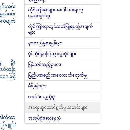
ရင်းအင်း
တိုင်ကြားစာများအပေါ် အရေးယူ
နွယ်မင်း
ဆောင်ရွက်မှု
ိုက်ဖျက်
တိုင်ကြားရာတွင်သတိပြုရမည့်အချက်
များ
နားလည်မှုစာချွန်လွှာ
ပိုင်ဆိုင်မှုကြေညာလွှာပုံစံများ
့နေ ဦး
ပြင်ဆင်သည့်ဥပဒေ
ငယ်တန်း
ပြည်ပအစည်းအဝေးတက်ရောက်မှု
ပဒေဖြင့်
မိန့်ခွန်းများ
လက်ခံတွေ့ဆုံမှု
အရေးယူဆောင်ရွက်မှု သတင်းများ
ဒေါက်တာ
အလုပ်ရုံဆွေးနွေးပွဲ
ပ်ချုပ်/