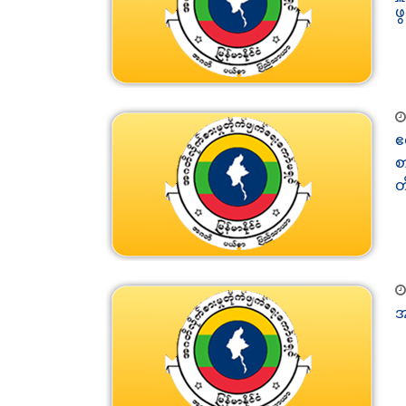
ဖ
ဧ
စ
တ
အ