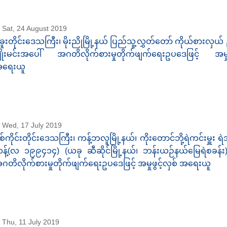
Sat, 24 August 2019
ဲခူးတိုင်းဒေသကြီး၊ မိုးညိုမြို့နယ် ပြည်သူ့လွှတ်တော် ကိုယ်စားလှယ်
ျိုးမင်းအပေါ် အဂတိလိုက်စားမှုတိုက်ဖျက်ရေးဥပဒေဖြင့် အမှုဖွ
ရေးယူ
Wed, 17 July 2019
စ်ကိုင်းတိုင်းဒေသကြီး၊ ကန့်ဘလူမြို့နယ်၊ ကိုးတောင်ဘို့ရဲကင်းမှူး ရဲအ
န့်(လ ၁၉၉၄၁၄) (ယခု ဆီဆိုင်မြို့နယ်၊ ဘန်းယဉ်နယ်မြေရဲစခန်း
ဂတိလိုက်စားမှုတိုက်ဖျက်ရေးဥပဒေဖြင့် အမှုဖွင့်လှစ် အရေးယူ
Thu, 11 July 2019