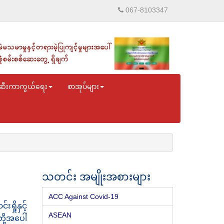
067-8103347
ဆီးကာကွယ်ရေး
စာအုပ်များ
သတင်း အမျိုးအစားများ
ACC Against Covid-19
ုနှင့်
ASEAN
ု့အပေါ်