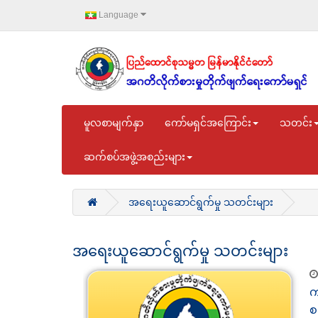
Language
မူလစာမျက်နှာ
ကော်မရှင်အကြောင်း
သတင်း
ဆက်စပ်အဖွဲ့အစည်းများ
အရေးယူဆောင်ရွက်မှု သတင်းများ
အရေးယူဆောင်ရွက်မှု သတင်းများ
က
စ