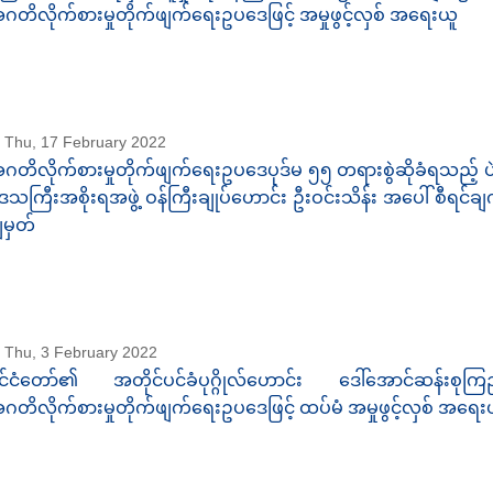
ဂတိလိုက်စားမှုတိုက်ဖျက်ရေးဥပဒေဖြင့် အမှုဖွင့်လှစ် အရေးယူ
Thu, 17 February 2022
ဂတိလိုက်စားမှုတိုက်ဖျက်ရေးဥပဒေပုဒ်မ ၅၅ တရားစွဲဆိုခံရသည့် ပဲခ
ေသကြီးအစိုးရအဖွဲ့ ဝန်ကြီးချုပ်ဟောင်း ဦးဝင်းသိန်း အပေါ် စီရင်ချက
ျမှတ်
Thu, 3 February 2022
ိုင်ငံတော်၏ အတိုင်ပင်ခံပုဂ္ဂိုလ်ဟောင်း ဒေါ်အောင်ဆန်းစုကြ
ဂတိလိုက်စားမှုတိုက်ဖျက်ရေးဥပဒေဖြင့် ထပ်မံ အမှုဖွင့်လှစ် အရေး