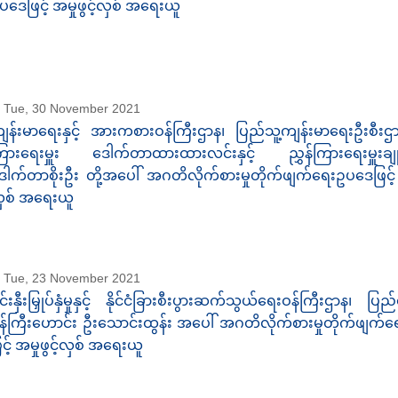
ပဒေဖြင့် အမှုဖွင့်လှစ် အရေးယူ
Tue, 30 November 2021
ျန်းမာရေးနှင့် အားကစားဝန်ကြီးဌာန၊ ပြည်သူ့ကျန်းမာရေးဦးစီးဌာန
ြားရေးမှူး ဒေါက်တာထားထားလင်းနှင့် ညွှန်ကြားရေးမှူးချုပ်(
ေါက်တာစိုးဦး တို့အပေါ် အဂတိလိုက်စားမှုတိုက်ဖျက်ရေးဥပဒေဖြင့် အ
ှစ် အရေးယူ
Tue, 23 November 2021
င်းနှီးမြှုပ်နှံမှုနှင့် နိုင်ငံခြားစီးပွားဆက်သွယ်ရေးဝန်ကြီးဌာန၊ ပြ
န်ကြီးဟောင်း ဦးသောင်းထွန်း အပေါ် အဂတိလိုက်စားမှုတိုက်ဖျက်
ြင့် အမှုဖွင့်လှစ် အရေးယူ