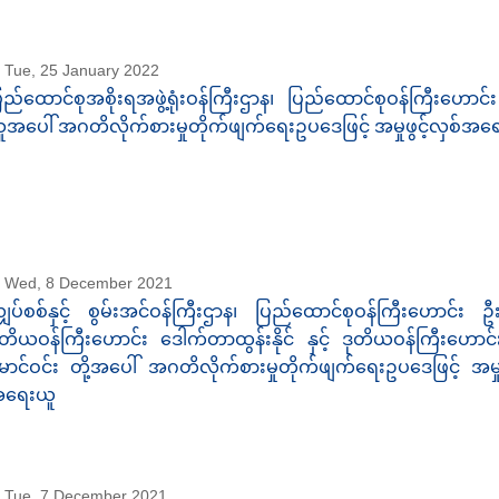
Tue, 25 January 2022
ြည်ထောင်စုအစိုးရအဖွဲ့ရုံးဝန်ကြီးဌာန၊ ပြည်ထောင်စုဝန်ကြီးဟောင်
ူအပေါ် အဂတိလိုက်စားမှုတိုက်ဖျက်ရေးဥပဒေဖြင့် အမှုဖွင့်လှစ်အရ
Wed, 8 December 2021
ျှပ်စစ်နှင့် စွမ်းအင်ဝန်ကြီးဌာန၊ ပြည်ထောင်စုဝန်ကြီးဟောင်း ဦးဝင
ုတိယဝန်ကြီးဟောင်း ဒေါက်တာထွန်းနိုင် နှင့် ဒုတိယဝန်ကြီးဟောင်
ောင်ဝင်း တို့အပေါ် အဂတိလိုက်စားမှုတိုက်ဖျက်ရေးဥပဒေဖြင့် အမှုဖ
ရေးယူ
Tue, 7 December 2021