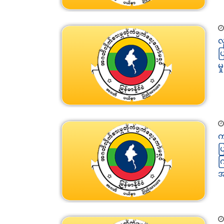
လ
ပ
မ
က
ပ
က
အ