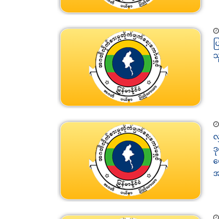
ပ
သ
လ
ဒ
မ
အ