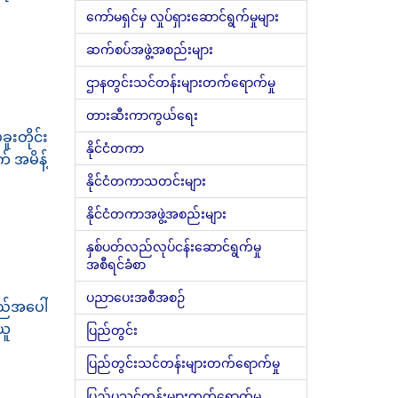
ကော်မရှင်မှ လှုပ်ရှားဆောင်ရွက်မှုများ
ဆက်စပ်အဖွဲ့အစည်းများ
ဌာနတွင်းသင်တန်းများတက်ရောက်မှု
တားဆီးကာကွယ်ရေး
ူးတိုင်း
နိုင်ငံတကာ
် အမိန့်
နိုင်ငံတကာသတင်းများ
နိုင်ငံတကာအဖွဲ့အစည်းများ
နှစ်ပတ်လည်လုပ်ငန်းဆောင်ရွက်မှု
အစီရင်ခံစာ
ပညာပေးအစီအစဉ်
ည်အပေါ်
ယူ
ပြည်တွင်း
ပြည်တွင်းသင်တန်းများတက်ရောက်မှု
ပြည်ပသင်တန်းများတက်ရောက်မှု