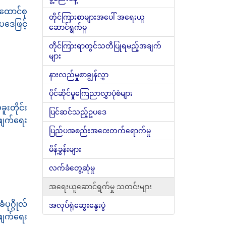
ထောင်စု
တိုင်ကြားစာများအပေါ် အရေးယူ
ဒေဖြင့်
ဆောင်ရွက်မှု
တိုင်ကြားရာတွင်သတိပြုရမည့်အချက်
များ
နားလည်မှုစာချွန်လွှာ
ပိုင်ဆိုင်မှုကြေညာလွှာပုံစံများ
းတိုင်း
ပြင်ဆင်သည့်ဥပဒေ
်ဖျက်ရေး
ပြည်ပအစည်းအဝေးတက်ရောက်မှု
မိန့်ခွန်းများ
လက်ခံတွေ့ဆုံမှု
အရေးယူဆောင်ရွက်မှု သတင်းများ
ုဂ္ဂိုလ်
အလုပ်ရုံဆွေးနွေးပွဲ
ဖျက်ရေး