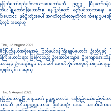
ေပြည်တော်စည်ပင်သာယာရေးကော်မတီ ဥက္ကဋ္ဌ မြို့တော်ဝန်(ဟ
ုတိယမြို့တော်ဝန်(ဟောင်း)၊ နေပြည်တော် စည်ပင်သာယာရေး 
င်(ဟောင်း) နှစ်ဦးတို့အပေါ် အဂတိလိုက်စားမှုတိုက်ဖျက်ရေးဥပဒေဖြ
ွင့်လှစ် အရေးယူ
Thu, 12 August 2021
ခိုင်ပြည်နယ်အစိုးရအဖွဲ့ ပြည်နယ်ဝန်ကြီးချုပ်ဟောင်း ဦးညီပုနှင့်
န်ကြီးဟောင်းများ ဖြစ်ကြသည့် ဦးအောင်ကျော်ဇံ၊ ဦးကျော်အေးသိန်း
ောင်နှင့် ဦးကျော်လွင် တို့အပေါ် အဂတိလိုက်စားမှုတိုက်ဖျက်ရေးဥ
မှုဖွင့်လှစ် အရေးယူ
Thu, 5 August 2021
ေပြည်တော်ဖွံ့ဖြိုးရေးဘဏ် ဥက္ကဋ္ဌဟောင်း၊ နေပြည်တော်စည်ပင်
ော်မတီ ဒုတိယဥက္ကဋ္ဌဟောင်း ဦးရဲမင်းဦး အပေါ် အဂတိလိုက်စားမ
ျက်ရေးဥပဒေဖြင့် အမှုဖွင့်လှစ် အရေးယူ