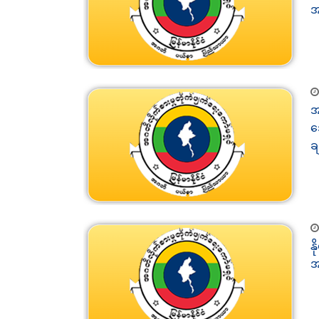
အ
အ
ဒ
ခ
န
အ