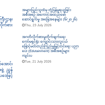
အများပြည်သူထံမှ တုံ့ပြန်မှုရယူခြင်း
အစီအစဉ် အကောင်အထည်ဖော်
ြီးဌာန၊
ဆောင်ရွက်မှု အခြေအနေများ (၆/၂၀၂၆)
ိုက်စား
Thu, 23 July 2026
အဂတိလိုက်စားမှုတိုက်ဖျက်ရေး
ကော်မရှင်ရုံး ကျောင်းသားလူငယ်
ဖြောင့်မတ်တည်ကြည်မှုမြှင့်တင်ရေး ပညာ
ပေး (Edutainment) အစီအစဉ်များ
ကျင်းပ
Tue, 21 July 2026
်အောင်၊
့ ညွှန်
ပဒေဖြင့်