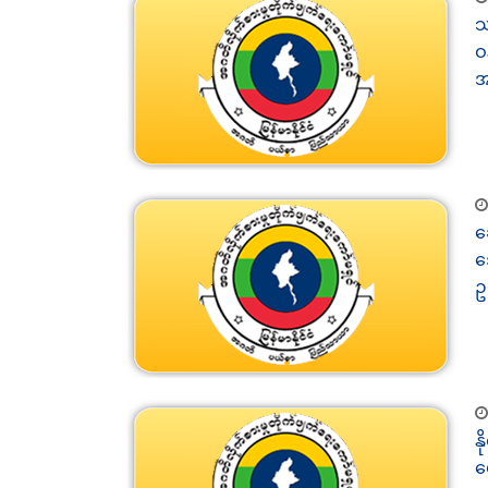
သ
ဝ
အ
ဆ
ဒ
ဥ
န
ဟ