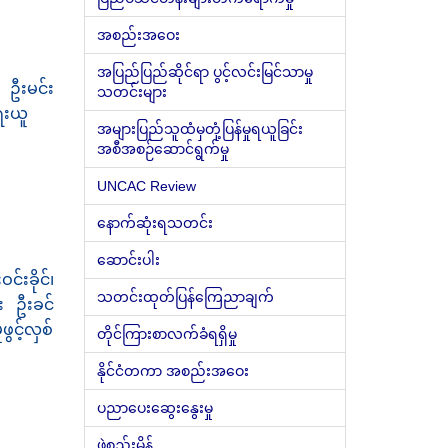
အစည်းအဝေး
အပြည်ပြည်ဆိုင်ရာ ပွင့်လင်းမြင်သာမှု
း ဦးမင်း
သတင်းများ
ေးယူ
အများပြည်သူထံမှတုံ့ပြန်မှုရယူခြင်း
အစီအစဉ်ဆောင်ရွက်မှု
UNCAC Review
နောက်ဆုံးရသတင်း
ဆောင်းပါး
်းခိုင်၊
သတင်းထုတ်ပြန်ကြေညာချက်
း ဦးခင်
ွင့်လှစ်
တိုင်ကြားစာလက်ခံရရှိမှု
နိုင်ငံတကာ အစည်းအဝေး
ပညာပေးဆွေးနွေးမှု
ဖွဲ့စည်းမိန့်