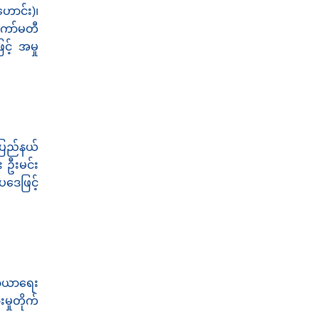
ောင်း)၊
ကော်မတီ
င့် အမှု
 ပြည်နယ်
 ဦးမင်း
ပဒေဖြင့်
သာယာရေး
ှုတိုက်