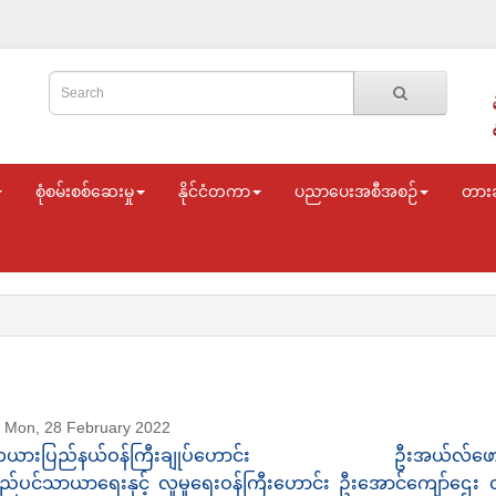
စုံစမ်းစစ်ဆေးမှု
နိုင်ငံတကာ
ပညာပေးအစီအစဉ်
တား
Mon, 28 February 2022
ယားပြည်နယ်ဝန်ကြီးချုပ်ဟောင်း ဦးအယ်လ်ဖောင်းရှိ
ည်ပင်သာယာရေးနှင့် လူမှုရေးဝန်ကြီးဟောင်း ဦးအောင်ကျော်ဌေး တိ