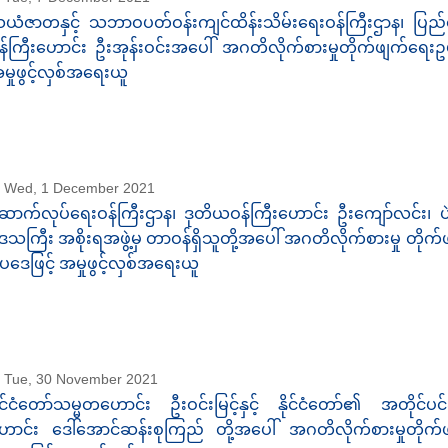
ယံဇာတနှင့် သဘာဝပတ်ဝန်းကျင်ထိန်းသိမ်းရေးဝန်ကြီးဌာန၊ ပြည်
န်ကြီးဟောင်း ဦးအုန်းဝင်းအပေါ် အဂတိလိုက်စားမှုတိုက်ဖျက်ရေးဥပ
မှုဖွင့်လှစ်အရေးယူ
Wed, 1 December 2021
ောက်လုပ်ရေးဝန်ကြီးဌာန၊ ဒုတိယဝန်ကြီးဟောင်း ဦးကျော်လင်း၊ ပဲခူ
ေသကြီး အစိုးရအဖွဲ့မှ တာဝန်ရှိသူတို့အပေါ် အဂတိလိုက်စားမှု တိုက
ပဒေဖြင့် အမှုဖွင့်လှစ်အရေးယူ
Tue, 30 November 2021
ိုင်ငံတော်သမ္မတဟောင်း ဦးဝင်းမြင့်နှင့် နိုင်ငံတော်၏ အတိုင်ပင်ခံပ
ောင်း ဒေါ်အောင်ဆန်းစုကြည် တို့အပေါ် အဂတိလိုက်စားမှုတိုက်