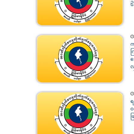
ဥ
က
က
ဒ
လ
ရ
ဝ
ဖ