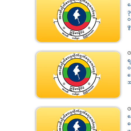
န
ဒ
ဝ
ဖ
ရ
ဝ
အ
အ
န
က
ဖ