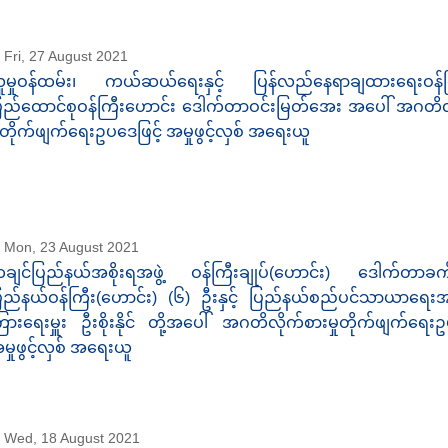
Fri, 27 August 2021
ူမှုဝန်ထမ်း၊ ကယ်ဆယ်ရေးနှင့် ပြန်လည်နေရာချထားရေးဝန်က
ြည်ထောင်စုဝန်ကြီးဟောင်း ဒေါက်တာဝင်းမြတ်အေး အပေါ် အဂတိလ
ှုတိုက်ဖျက်ရေးဥပဒေဖြင့် အမှုဖွင့်လှစ် အရေးယူ
Mon, 23 August 2021
ချင်ပြည်နယ်အစိုးရအဖွဲ့ ဝန်ကြီးချုပ်(ဟောင်း) ဒေါက်တာခက
ြည်နယ်ဝန်ကြီး(ဟောင်း) (၆) ဦးနှင့် ပြည်နယ်စည်ပင်သာယာရေးအဖွဲ
ြားရေးမှူး ဦးစိုးနိုင် တို့အပေါ် အဂတိလိုက်စားမှုတိုက်ဖျက်ရေးဥ
မှုဖွင့်လှစ် အရေးယူ
Wed, 18 August 2021