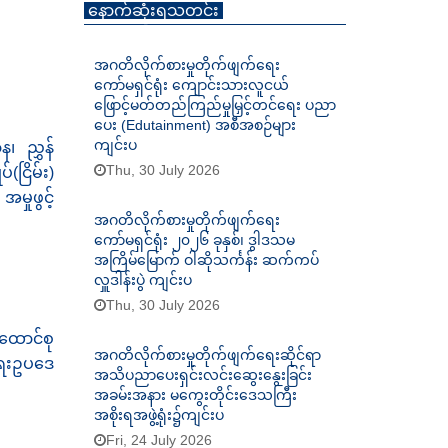
နောက်ဆုံးရသတင်း
အဂတိလိုက်စားမှုတိုက်ဖျက်ရေး
ကော်မရှင်ရုံး ကျောင်းသားလူငယ်
ဖြောင့်မတ်တည်ကြည်မှုမြှင့်တင်ရေး ပညာ
ပေး (Edutainment) အစီအစဉ်များ
ကျင်းပ
၊ ညွှန်
Thu, 30 July 2026
ငြိမ်း)
မှုဖွင့်
အဂတိလိုက်စားမှုတိုက်ဖျက်ရေး
ကော်မရှင်ရုံး ၂၀၂၆ ခုနှစ်၊ ဒွါဒသမ
အကြိမ်မြောက် ဝါဆိုသင်္ကန်း ဆက်ကပ်
လှူဒါန်းပွဲ ကျင်းပ
Thu, 30 July 2026
ည်ထောင်စု
အဂတိလိုက်စားမှုတိုက်ဖျက်ရေးဆိုင်ရာ
ရေးဥပဒေ
အသိပညာပေးရှင်းလင်းဆွေးနွေးခြင်း
အခမ်းအနား မကွေးတိုင်းဒေသကြီး
အစိုးရအဖွဲ့ရုံး၌ကျင်းပ
Fri, 24 July 2026