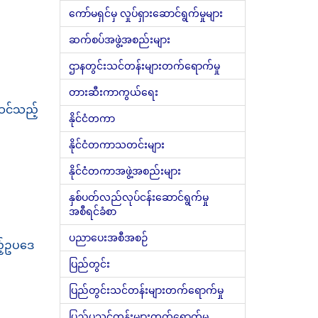
ကော်မရှင်မှ လှုပ်ရှားဆောင်ရွက်မှုများ
ဆက်စပ်အဖွဲ့အစည်းများ
ဌာနတွင်းသင်တန်းများတက်ရောက်မှု
တားဆီးကာကွယ်ရေး
င်သည့်
နိုင်ငံတကာ
နိုင်ငံတကာသတင်းများ
နိုင်ငံတကာအဖွဲ့အစည်းများ
နှစ်ပတ်လည်လုပ်ငန်းဆောင်ရွက်မှု
အစီရင်ခံစာ
ပညာပေးအစီအစဉ်
့်ဥပဒေ
ပြည်တွင်း
ပြည်တွင်းသင်တန်းများတက်ရောက်မှု
ပြည်ပသင်တန်းများတက်ရောက်မှု