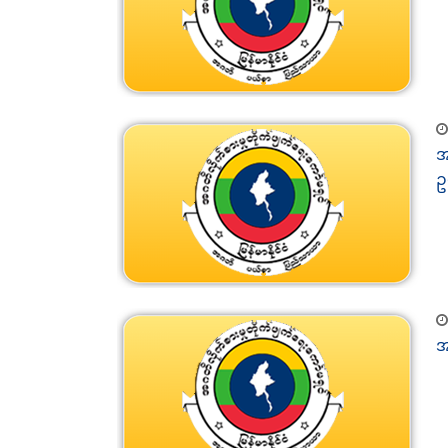
အ
ဥ
အ