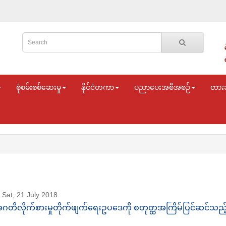
စုံစမ်းစစ်ဆေးမှု
နိုင်ငံတကာ
ပညာပေးအစီအစဉ်
တား
Sat, 21 July 2018
ဂတိလိုက်စားမှုတိုက်ဖျက်ရေးဥပဒေကို စတုတ္ထအကြိမ်ပြင်ဆင်သည