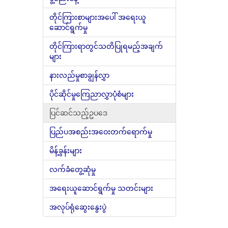
တိုင်ကြားစာများအပေါ် အရေးယူ
ဆောင်ရွက်မှု
တိုင်ကြားရာတွင်သတိပြုရမည့်အချက်
များ
နားလည်မှုစာချွန်လွှာ
ပိုင်ဆိုင်မှုကြေညာလွှာပုံစံများ
ပြင်ဆင်သည့်ဥပဒေ
ပြည်ပအစည်းအဝေးတက်ရောက်မှု
မိန့်ခွန်းများ
လက်ခံတွေ့ဆုံမှု
အရေးယူဆောင်ရွက်မှု သတင်းများ
အလုပ်ရုံဆွေးနွေးပွဲ