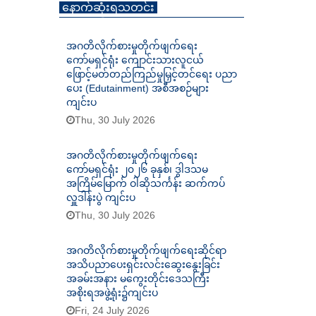
နောက်ဆုံးရသတင်း
အဂတိလိုက်စားမှုတိုက်ဖျက်ရေး
ကော်မရှင်ရုံး ကျောင်းသားလူငယ်
ဖြောင့်မတ်တည်ကြည်မှုမြှင့်တင်ရေး ပညာ
ပေး (Edutainment) အစီအစဉ်များ
ကျင်းပ
Thu, 30 July 2026
အဂတိလိုက်စားမှုတိုက်ဖျက်ရေး
ကော်မရှင်ရုံး ၂၀၂၆ ခုနှစ်၊ ဒွါဒသမ
အကြိမ်မြောက် ဝါဆိုသင်္ကန်း ဆက်ကပ်
လှူဒါန်းပွဲ ကျင်းပ
Thu, 30 July 2026
အဂတိလိုက်စားမှုတိုက်ဖျက်ရေးဆိုင်ရာ
အသိပညာပေးရှင်းလင်းဆွေးနွေးခြင်း
အခမ်းအနား မကွေးတိုင်းဒေသကြီး
အစိုးရအဖွဲ့ရုံး၌ကျင်းပ
Fri, 24 July 2026