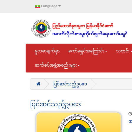
Language
မူလစာမျက်နှာ
ကော်မရှင်အကြောင်း
သတင်း
ဆက်စပ်အဖွဲ့အစည်းများ
ပြင်ဆင်သည့်ဥပဒေ
ပြင်ဆင်သည့်ဥပဒေ
အ