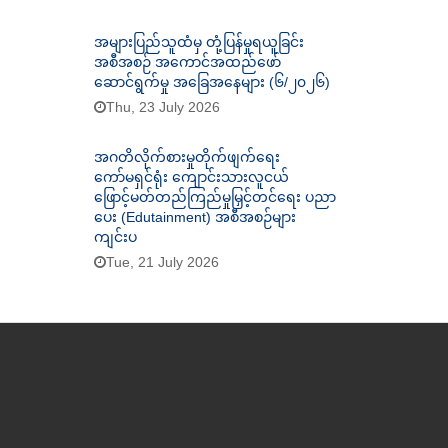
အများပြည်သူထံမှ တုံ့ပြန်မှုရယူခြင်း
အစီအစဉ် အကောင်အထည်ဖော်
ဆောင်ရွက်မှု အခြေအနေများ (၆/၂၀၂၆)
Thu, 23 July 2026
အဂတိလိုက်စားမှုတိုက်ဖျက်ရေး
ကော်မရှင်ရုံး ကျောင်းသားလူငယ်
ဖြောင့်မတ်တည်ကြည်မှုမြှင့်တင်ရေး ပညာ
ပေး (Edutainment) အစီအစဉ်များ
ကျင်းပ
Tue, 21 July 2026