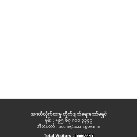
အဂတိလိုက်စားမှု တိုက်ဖျက်ရေးကော်မရှင်
ဖုန်း : +၉၅ ၆၇ ၈၁၀ ၃၃၄၇
အီးမေးလ် : accm@accm.gov.mm
Total Visitors :