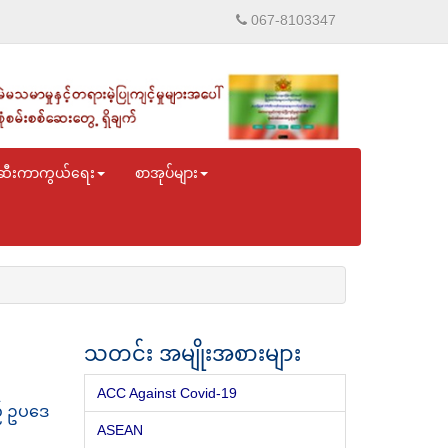
067-8103347
ဆီးကာကွယ်ရေး
စာအုပ်များ
သတင်း အမျိုးအစားများ
ACC Against Covid-19
့် ဥပဒေ
ASEAN