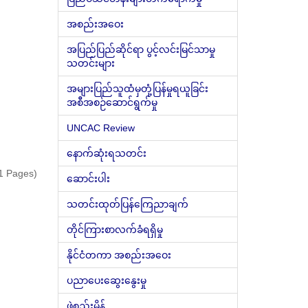
အစည်းအဝေး
အပြည်ပြည်ဆိုင်ရာ ပွင့်လင်းမြင်သာမှု
သတင်းများ
အများပြည်သူထံမှတုံ့ပြန်မှုရယူခြင်း
အစီအစဉ်ဆောင်ရွက်မှု
UNCAC Review
နောက်ဆုံးရသတင်း
(1 Pages)
ဆောင်းပါး
သတင်းထုတ်ပြန်ကြေညာချက်
တိုင်ကြားစာလက်ခံရရှိမှု
နိုင်ငံတကာ အစည်းအဝေး
ပညာပေးဆွေးနွေးမှု
ဖွဲ့စည်းမိန့်