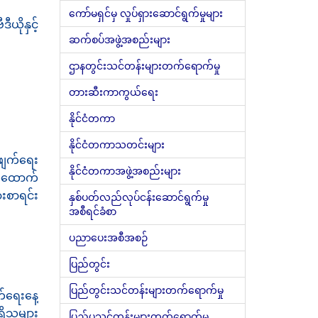
ကော်မရှင်မှ လှုပ်ရှားဆောင်ရွက်မှုများ
ယိုနှင့်
ဆက်စပ်အဖွဲ့အစည်းများ
ဌာနတွင်းသင်တန်းများတက်ရောက်မှု
တားဆီးကာကွယ်ရေး
နိုင်ငံတကာ
နိုင်ငံတကာသတင်းများ
ဖျက်ရေး
နိုင်ငံတကာအဖွဲ့အစည်းများ
က်ထောက်
စာရင်း
နှစ်ပတ်လည်လုပ်ငန်းဆောင်ရွက်မှု
အစီရင်ခံစာ
ပညာပေးအစီအစဉ်
ပြည်တွင်း
ပြည်တွင်းသင်တန်းများတက်ရောက်မှု
်ရေးနေ့
ှိသူများ
ပြည်ပသင်တန်းများတက်ရောက်မှု