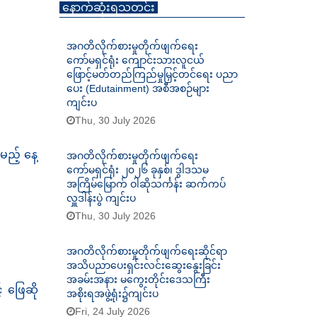
နောက်ဆုံးရသတင်း
အဂတိလိုက်စားမှုတိုက်ဖျက်ရေး
ကော်မရှင်ရုံး ကျောင်းသားလူငယ်
ဖြောင့်မတ်တည်ကြည်မှုမြှင့်တင်ရေး ပညာ
ပေး (Edutainment) အစီအစဉ်များ
ကျင်းပ
Thu, 30 July 2026
ည့် နေ့
အဂတိလိုက်စားမှုတိုက်ဖျက်ရေး
ကော်မရှင်ရုံး ၂၀၂၆ ခုနှစ်၊ ဒွါဒသမ
အကြိမ်မြောက် ဝါဆိုသင်္ကန်း ဆက်ကပ်
လှူဒါန်းပွဲ ကျင်းပ
Thu, 30 July 2026
အဂတိလိုက်စားမှုတိုက်ဖျက်ရေးဆိုင်ရာ
အသိပညာပေးရှင်းလင်းဆွေးနွေးခြင်း
အခမ်းအနား မကွေးတိုင်းဒေသကြီး
် ဖြေဆို
အစိုးရအဖွဲ့ရုံး၌ကျင်းပ
Fri, 24 July 2026