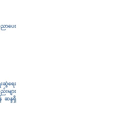
သိပညာပေး
းဆွဲရေး
်းများ
ဆန္ဒရှိ