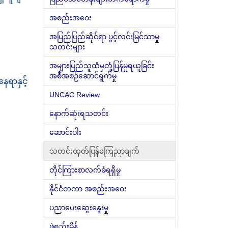
အစည်းအဝေး
အပြည်ပြည်ဆိုင်ရာ ပွင့်လင်းမြင်သာမှု
သတင်းများ
အများပြည်သူထံမှတုံ့ပြန်မှုရယူခြင်း
အစီအစဉ်ဆောင်ရွက်မှု
ေရာနှင့်
UNCAC Review
နောက်ဆုံးရသတင်း
ဆောင်းပါး
သတင်းထုတ်ပြန်ကြေညာချက်
တိုင်ကြားစာလက်ခံရရှိမှု
နိုင်ငံတကာ အစည်းအဝေး
ပညာပေးဆွေးနွေးမှု
ဖွဲ့စည်းမိန့်