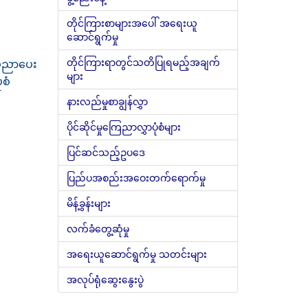
တိုင်ကြားစာများအပေါ် အရေးယူ
ဆောင်ရွက်မှု
တိုင်ကြားရာတွင်သတိပြုရမည့်အချက်
ိပညာပေး
များ
ံစံ
နားလည်မှုစာချွန်လွှာ
ပိုင်ဆိုင်မှုကြေညာလွှာပုံစံများ
ပြင်ဆင်သည့်ဥပဒေ
ပြည်ပအစည်းအဝေးတက်ရောက်မှု
မိန့်ခွန်းများ
လက်ခံတွေ့ဆုံမှု
အရေးယူဆောင်ရွက်မှု သတင်းများ
အလုပ်ရုံဆွေးနွေးပွဲ