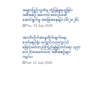
အများပြည်သူထံမှ တုံ့ပြန်မှုရယူခြင်း
အစီအစဉ် အကောင်အထည်ဖော်
ဆောင်ရွက်မှု အခြေအနေများ (၆/၂၀၂၆)
Thu, 23 July 2026
အဂတိလိုက်စားမှုတိုက်ဖျက်ရေး
ကော်မရှင်ရုံး ကျောင်းသားလူငယ်
ဖြောင့်မတ်တည်ကြည်မှုမြှင့်တင်ရေး ပညာ
ပေး (Edutainment) အစီအစဉ်များ
ကျင်းပ
Tue, 21 July 2026