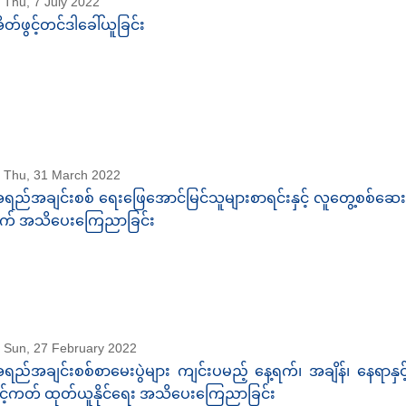
Thu, 7 July 2022
ိတ်ဖွင့်တင်ဒါခေါ်ယူခြင်း
Thu, 31 March 2022
ရည်အချင်းစစ် ရေးဖြေအောင်မြင်သူများစာရင်းနှင့် လူတွေ့စစ်ဆေးမ
က် အသိပေးကြေညာခြင်း
Sun, 27 February 2022
ရည်အချင်းစစ်စာမေးပွဲများ ကျင်းပမည့် နေ့ရက်၊ အချိန်၊ နေရာနှင့
ွင့်ကတ် ထုတ်ယူနိုင်ရေး အသိပေးကြေညာခြင်း