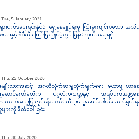
Tue, 5 January 2021
ုရှားဖက်ဒရေးရှင်းနိုင်ငံ၊ ရှေ့နေချုပ်ရုံးမှ ကြီးမှူးကျင်းပသော အ
ိုစတာနှင့် ဗီဒီယို ကြော်ငြာပြိုင်ပွဲတွင် မြန်မာ ဒုတိယဆုရရှိ
Thu, 22 October 2020
မျိုးသားအဆင့် အဂတိလိုက်စားမှုတိုက်ဖျက်ရေး မဟာဗျူဟာရေ
ီးဆောင်ကော်မတီက ပုဂ္ဂလိကကဏ္ဍနှင့် အရပ်ဖက်အဖွဲ့အစည
ထောက်အကူပြုလုပ်ငန်းကော်မတီတွင် ပူးပေါင်းပါဝင်ဆောင်ရွက်ရန် 
ူများကို ဖိတ်ခေါ်ခြင်း
Thu, 30 July 2020