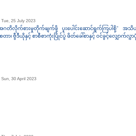
Tue, 25 July 2023
အဂတိလိုက်စားမှုတိုက်ဖျက်ဖို့ ပူးပေါင်းဆောင်ရွက်ကြပါစို့" အသ
ုစတာ၊ ဗွီဒီယိုနှင့် စာစီစာကုံးပြိုင်ပွဲ ဖိတ်ခေါ်စာနှင့် ဝင်ခွင့်လျှောက်လွှာပု
Sun, 30 April 2023