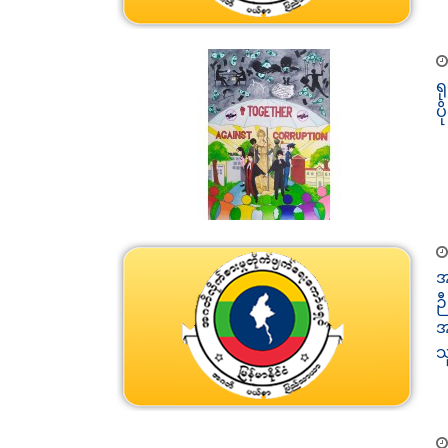
ရ
ပ
အ
ဉ
အ
သ