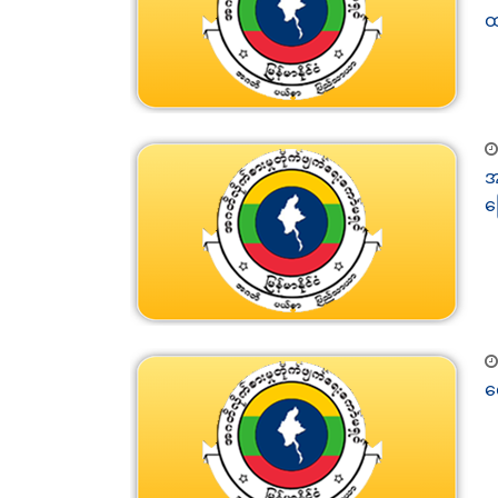
ထ
အ
ဖ
လ