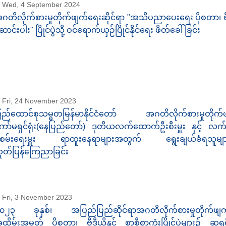
Wed, 4 September 2024
ဂတိလိုက်စားမှုတိုက်ဖျက်ရေးဆိုင်ရာ "အသိပညာပေးရေး ပိုစတာ၊ ဗီဒီ
ောင်းပါး" ပြိုင်ပွဲသို့ ဝင်ရောက်ယှဉ်ပြိုင်နိုင်ရေး ဖိတ်ခေါ်ခြင်း
Fri, 24 November 2023
ြည်ထောင်စုသမ္မတမြန်မာနိုင်ငံတော် အဂတိလိုက်စားမှုတိုက်
ော်မရှင်ရုံး(နေပြည်တော်) ဒုတိယလက်ထောက်ဦးစီးမှူး နှင့် လ
ုံစမ်းရေးမှူး ရာထူးနေရာများအတွက် ရွေးချယ်ခံရသူများ
ုတ်ပြန်ကြေညာခြင်း
Fri, 3 November 2023
၀၂၃ ခုနှစ်၊ အပြည်ပြည်ဆိုင်ရာအဂတိလိုက်စားမှုတိုက်ဖျက
ထိမ်းအမှတ် ပိုစတာ၊ ဗီဒီယိုနှင့် စာစီစာကုံးပြိုင်ပွဲများ၌ ဆုရရ