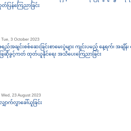
ုတ်ပြန်ကြေညာခြင်း
Tue, 3 October 2023
ရည်အချင်းစစ်ဆေးခြင်းစာမေးပွဲများ ကျင်းပမည့် နေ့ရက်၊ အချိန်၊ န
ြေဆိုခွင့်ကတ် ထုတ်ယူနိုင်ရေး အသိပေးကြေညာခြင်း
Wed, 23 August 2023
ျှောက်လွှာခေါ်ယူခြင်း