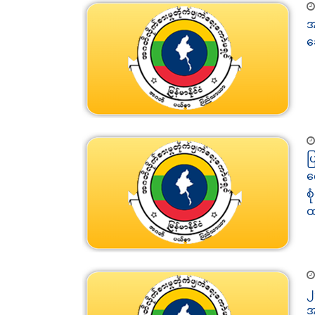
အ
ဆ
ပ
က
စ
ထ
၂
အ