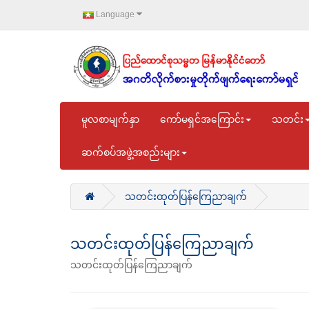
Language
မူလစာမျက်နှာ
ကော်မရှင်အကြောင်း
သတင်း
ဆက်စပ်အဖွဲ့အစည်းများ
သတင်းထုတ်ပြန်ကြေညာချက်
သတင်းထုတ်ပြန်ကြေညာချက်
သတင်းထုတ်ပြန်ကြေညာချက်