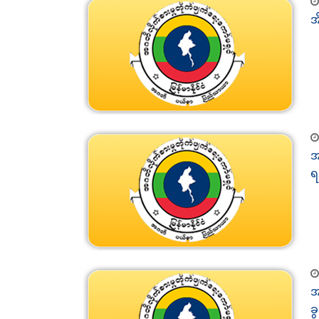
အ
အ
ရ
အ
ခ