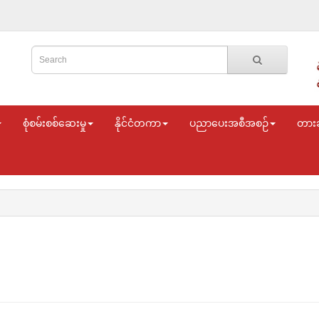
စုံစမ်းစစ်ဆေးမှု
နိုင်ငံတကာ
ပညာပေးအစီအစဉ်
တား