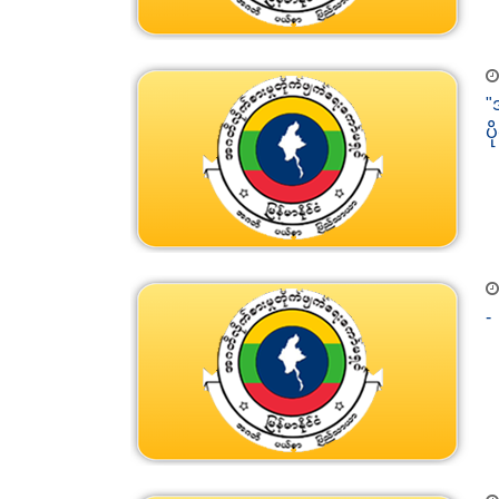
"
ပိ
-