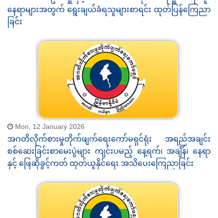
နေရာများအတွက် ရွေးချယ်ခံရသူများစာရင်း ထုတ်ပြန်ကြေညာ
ခြင်း
Mon, 12 January 2026
အဂတိလိုက်စားမှုတိုက်ဖျက်ရေးကော်မရှင်ရုံး အရည်အချင်း
စစ်ဆေးခြင်းစာမေးပွဲများ ကျင်းပမည့် နေ့ရက်၊ အချိန်၊ နေရာ
နှင့် ဖြေဆိုခွင့်ကတ် ထုတ်ယူနိုင်ရေး အသိပေးကြေညာခြင်း