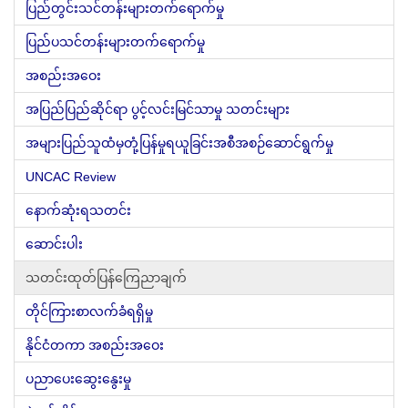
ပြည်တွင်းသင်တန်းများတက်ရောက်မှု
ပြည်ပသင်တန်းများတက်ရောက်မှု
အစည်းအဝေး
အပြည်ပြည်ဆိုင်ရာ ပွင့်လင်းမြင်သာမှု သတင်းများ
အများပြည်သူထံမှတုံ့ပြန်မှုရယူခြင်းအစီအစဉ်ဆောင်ရွက်မှု
UNCAC Review
နောက်ဆုံးရသတင်း
ဆောင်းပါး
သတင်းထုတ်ပြန်ကြေညာချက်
တိုင်ကြားစာလက်ခံရရှိမှု
နိုင်ငံတကာ အစည်းအဝေး
ပညာပေးဆွေးနွေးမှု