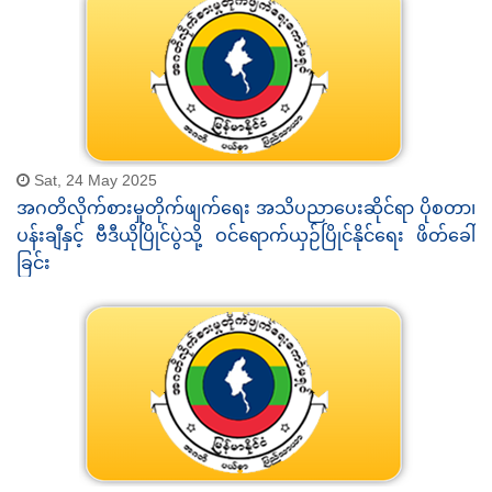
Sat, 24 May 2025
အဂတိလိုက်စားမှုတိုက်ဖျက်ရေး အသိပညာပေးဆိုင်ရာ ပိုစတာ၊
ပန်းချီနှင့် ဗီဒီယိုပြိုင်ပွဲသို့ ဝင်ရောက်ယှဉ်ပြိုင်နိုင်ရေး ဖိတ်ခေါ်
ခြင်း