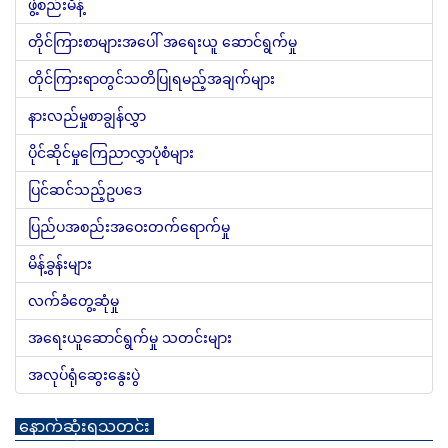
ဖွဲ့စည်းမိန့်
တိုင်ကြားစာများအပေါ် အရေးယူ ဆောင်ရွက်မှု
တိုင်ကြားရာတွင်သတိပြုရမည့်အချက်များ
နားလည်မှုစာချွန်လွှာ
ပိုင်ဆိုင်မှုကြေညာလွှာပုံစံများ
ပြင်ဆင်သည့်ဥပဒေ
ပြည်ပအစည်းအဝေးတက်ရောက်မှု
မိန့်ခွန်းများ
လက်ခံတွေ့ဆုံမှု
အရေးယူဆောင်ရွက်မှု သတင်းများ
အလုပ်ရုံဆွေးနွေးပွဲ
နောက်ဆုံးရသတင်း