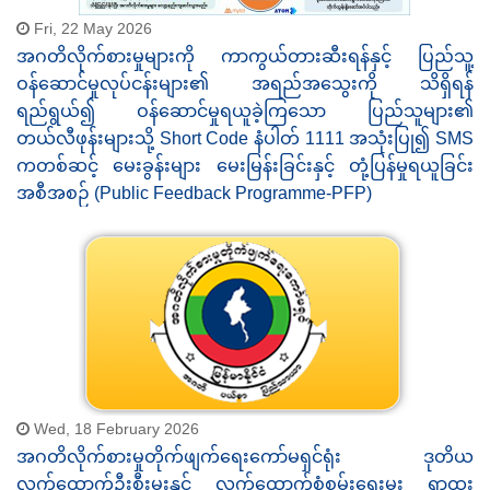
Fri, 22 May 2026
အဂတိလိုက်စားမှုများကို ကာကွယ်တားဆီးရန်နှင့် ပြည်သူ့
ဝန်ဆောင်မှုလုပ်ငန်းများ၏ အရည်အသွေးကို သိရှိရန်
ရည်ရွယ်၍ ဝန်ဆောင်မှုရယူခဲ့ကြသော ပြည်သူများ၏
တယ်လီဖုန်းများသို့ Short Code နံပါတ် 1111 အသုံးပြု၍ SMS
ကတစ်ဆင့် မေးခွန်းများ မေးမြန်းခြင်းနှင့် တုံ့ပြန်မှုရယူခြင်း
အစီအစဉ် (Public Feedback Programme-PFP)
Wed, 18 February 2026
အဂတိလိုက်စားမှုတိုက်ဖျက်ရေးကော်မရှင်ရုံး ဒုတိယ
လက်ထောက်ဦးစီးမှူးနှင့် လက်ထောက်စုံစမ်းရေးမှူး ရာထူး