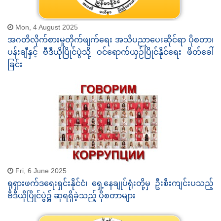
Mon, 4 August 2025
အဂတိလိုက်စားမှုတိုက်ဖျက်ရေး အသိပညာပေးဆိုင်ရာ ပိုစတာ၊
ပန်းချီနှင့် ဗီဒီယိုပြိုင်ပွဲသို့ ဝင်ရောက်ယှဉ်ပြိုင်နိုင်ရေး ဖိတ်ခေါ်
ခြင်း
Fri, 6 June 2025
ရုရှားဖက်ဒရေးရှင်းနိုင်ငံ၊ ရှေ့နေချုပ်ရုံးတို့မှ ဦးစီးကျင်းပသည့်
ဗီဒီယိုပြိုင်ပွဲ၌ ဆုရရှိခဲ့သည့် ပိုစတာများ