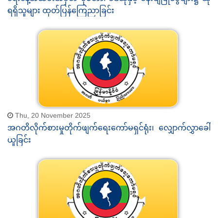
ရရှိသူများ ထုတ်ပြန်ကြေညာခြင်း
Thu, 20 November 2025
အဂတိလိုက်စားမှုတိုက်ဖျက်ရေးကော်မရှင်ရုံး၊ လျှောက်လွှာခေါ်
ယူခြင်း