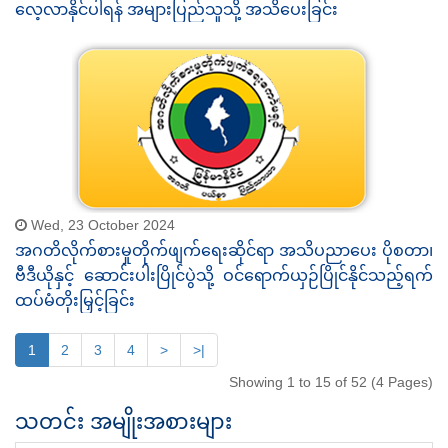
လေ့လာနိုင်ပါရန် အများပြည်သူသို့ အသိပေးခြင်း
Wed, 23 October 2024
အဂတိလိုက်စားမှုတိုက်ဖျက်ရေးဆိုင်ရာ အသိပညာပေး ပိုစတာ၊
ဗီဒီယိုနှင့် ဆောင်းပါးပြိုင်ပွဲသို့ ဝင်ရောက်ယှဉ်ပြိုင်နိုင်သည့်ရက်
ထပ်မံတိုးမြှင့်ခြင်း
1
2
3
4
>
>|
Showing 1 to 15 of 52 (4 Pages)
သတင်း အမျိုးအစားများ