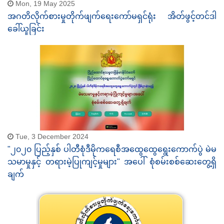
Mon, 19 May 2025
အဂတိလိုက်စားမှုတိုက်ဖျက်ရေးကော်မရှင်ရုံး အိတ်ဖွင့်တင်ဒါ
ခေါ်ယူခြင်း
Tue, 3 December 2024
"၂၀၂၀ ပြည့်နှစ် ပါတီစုံဒီမိုကရေစီအထွေထွေရွေးကောက်ပွဲ မဲမ
သမာမှုနှင့် တရားမဲ့ပြုကျင့်မှုများ" အပေါ် စုံစမ်းစစ်ဆေးတွေ့ရှိ
ချက်