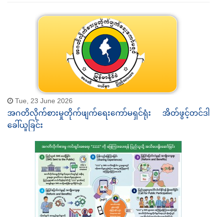
Tue, 23 June 2026
အဂတိလိုက်စားမှုတိုက်ဖျက်ရေးကော်မရှင်ရုံး အိတ်ဖွင့်တင်ဒါ
ခေါ်ယူခြင်း