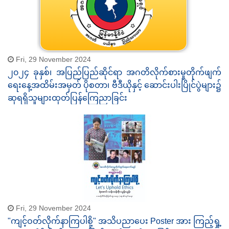
Fri, 29 November 2024
၂၀၂၄ ခုနှစ်၊ အပြည်ပြည်ဆိုင်ရာ အဂတိလိုက်စားမှုတိုက်ဖျက်
ရေးနေ့အထိမ်းအမှတ် ပိုစတာ၊ ဗီဒီယိုနှင့် ဆောင်းပါးပြိုင်ပွဲများ၌
ဆုရရှိသူများထုတ်ပြန်ကြေညာခြင်း
Fri, 29 November 2024
"ကျင့်ဝတ်လိုက်နာကြပါစို့" အသိပညာပေး Poster အား ကြည့်ရှု့