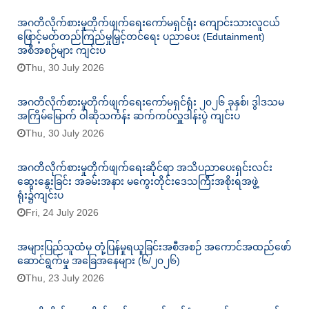
အဂတိလိုက်စားမှုတိုက်ဖျက်ရေးကော်မရှင်ရုံး ကျောင်းသားလူငယ်
ဖြောင့်မတ်တည်ကြည်မှုမြှင့်တင်ရေး ပညာပေး (Edutainment)
အစီအစဉ်များ ကျင်းပ
Thu, 30 July 2026
အဂတိလိုက်စားမှုတိုက်ဖျက်ရေးကော်မရှင်ရုံး ၂၀၂၆ ခုနှစ်၊ ဒွါဒသမ
အကြိမ်မြောက် ဝါဆိုသင်္ကန်း ဆက်ကပ်လှူဒါန်းပွဲ ကျင်းပ
Thu, 30 July 2026
အဂတိလိုက်စားမှုတိုက်ဖျက်ရေးဆိုင်ရာ အသိပညာပေးရှင်းလင်း
ဆွေးနွေးခြင်း အခမ်းအနား မကွေးတိုင်းဒေသကြီးအစိုးရအဖွဲ့
ရုံး၌ကျင်းပ
Fri, 24 July 2026
အများပြည်သူထံမှ တုံ့ပြန်မှုရယူခြင်းအစီအစဉ် အကောင်အထည်ဖော်
ဆောင်ရွက်မှု အခြေအနေများ (၆/၂၀၂၆)
Thu, 23 July 2026