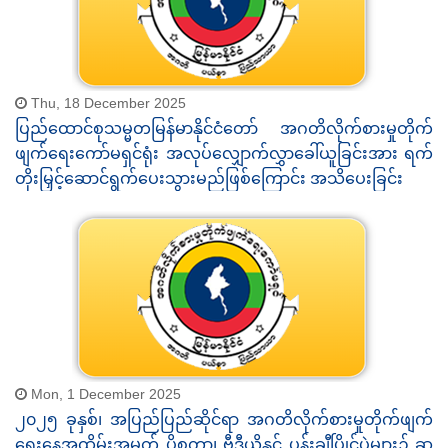
Thu, 18 December 2025
ပြည်ထောင်စုသမ္မတမြန်မာနိုင်ငံတော် အဂတိလိုက်စားမှုတိုက်
ဖျက်ရေးကော်မရှင်ရုံး အလုပ်လျှောက်လွှာခေါ်ယူခြင်းအား ရက်
တိုးမြှင့်ဆောင်ရွက်ပေးသွားမည်ဖြစ်ကြောင်း အသိပေးခြင်း
Mon, 1 December 2025
၂၀၂၅ ခုနှစ်၊ အပြည်ပြည်ဆိုင်ရာ အဂတိလိုက်စားမှုတိုက်ဖျက်
ရေးနေ့အထိမ်းအမှတ် ပိုစတာ၊ ဗီဒီယိုနှင့် ပန်းချီပြိုင်ပွဲများ၌ ဆု