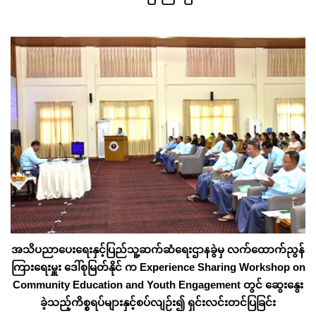
အသိပညာပေးရေးနှင့်ပြည်သူ့ဆက်ဆံရေးဌာနခွဲမှ လက်ထောက်ညွန်
ကြားရေးမှူး ဒေါ်စုမြတ်နိုင် က Experience Sharing Workshop on
Community Education and Youth Engagement တွင် ဆွေးနွေး
ခဲ့သည့်ကိစ္စရပ်များနှင့်စပ်လျဉ်း၍ ရှင်းလင်းတင်ပြခြင်း