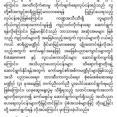
ကြောင်း၊ အဂတိလိုက်စားမှု တိုက်ဖျက်ရေးလုပ်ငန်းစဉ်သည် လူ
တို့၏အကျင့်စာရိတ္တမြင့်မားလာစေရန် ပြုပြင်ပေးရသည့်
လုပ်ငန်းစဉ်ဖြစ်ကြောင်း၊ ကဏ္ဍအသီးသီးရှိ လူများကို
ကိုယ်ကျင့်တရားကောင်းမွန်၍ ကျင့်ဝတ်လိုက်နာရေး ဆောင်ရွက်
ရန်လိုကြောင်း၊ မြန်မာနိုင်ငံသည် ဘာသာရေး အဆုံးအမများ ဖြစ်
သည့် ကျင့်ဝတ်များကို အခြေခံသည့်အတွက် လူငယ်များကို ငယ်စဉ်
ကပင် စာရိတ္တမဏ္ဍိုင် ခိုင်မာမြင့်မားစေရေး ပျိုးထောင်ရန်လိုအပ်
သည့်အတွက် ကော်မရှင်အနေဖြင့် အခြေခံပညာကျောင်းများတွင်
Edutainment နှင့် လူငယ်စကားဝိုင်းများ ဆောင်ရွက်လျက်ရှိ
ကြောင်း၊ အသိပညာပေးလုပ်ငန်းများ ထိရောက်စွာတိုးချဲ့
ဆောင်ရွက်နိုင်ရန်အတွက် ကော်မရှင်၏အဓိကမဏ္ဍိုင်များဖြစ်သည့်
အသိ ပညာပေးရေး၊ တားဆီးကာကွယ်ရေး၊ စုံစမ်းစစ်ဆေးရေး
မဏ္ဍိုင် (၃) ခုအနေဖြင့် တက်ညီလက်ညီ ပူးပေါင်းဆောင်ရွက်ရမည်
ဖြစ်ကြောင်း၊ ယခုဆွေးနွေးပွဲမှ သိရှိရသည့် သတင်းအချက်အလက်
များကိုလေ့လာ၍ ကော်မရှင်မှ ဆောင်ရွက်လျက်ရှိသည့် အသိပညာ
ပေးရေးလုပ်ငန်းများကိုမြှင့်တင်ခြင်း၊ ပုံစံအသစ်များဖြင့် တိုးချဲ့ခြင်း
တို့ ဆောင်ရွက်ရန် လိုအပ်ကြောင်း မှာကြားခဲ့ပါသည်။