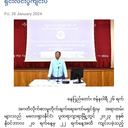
ရှင်းလင်းပွဲကျင်းပ
Fri, 26 January 2024
နေပြည်တော်၊ ဇန်နဝါရီ ၂၆ ရက်
အဂတိလိုက်စားမှုတိုက်ဖျက်ရေးကော်မရှင်ရုံးမှ အရာထမ်း
များသည် မလေးရှားနိုင်ငံ၊ ပူထရာဂျာရာမြို့တွင် ၂၀၂၃ ခုနှစ်
နိုဝင်ဘာလ ၂၀ ရက်နေ့မှ ၂၂ ရက်နေ့အထိ ကျင်းပခဲ့သည့်