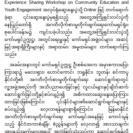
Experience Sharing Workshop on Community Education and
Youth Engagement အလုပ်ရုံဆွေးနွေးပွဲသို့ Online ဖြင့် တက်ရောက်
ခဲ့ရာ ၎င်းဆွေးနွေးပွဲမှရရှိသည့် အတွေ့အကြုံရှင်းလင်းပွဲကို
နေပြည်တော်ရှိ အဂတိလိုက်စားမှုတိုက်ဖျက်ရေးကော်မရှင်ရုံး၊
စုပေါင်းခန်းမ၌ ကျင်းပခဲ့ပါသည်။
အတွေ့အကြုံရှင်းလင်းပွဲသို့
ကော်မရှင်ဥက္ကဋ္ဌ၊ အတွင်းရေးမှူးနှင့် ကော်မရှင်အဖွဲ့ဝင်များ၊ အဆင့်
မြင့်အရာရှိကြီးများနှင့် အရာထမ်း၊ အမှုထမ်းများ တက်ရောက်ကြ
သည်။
အခမ်းအနားတွင် ကော်မရှင်ဥက္ကဋ္ဌ ဦးစစ်အေးက အမှာစကားပြော
ကြားရာ၌ မလေးရှား၊ ဟောင်ကောင်၊ ဘရူနိုင်း၊ ဘူတန်၊ စင်ကာပူ
နိုင်ငံတို့၏ အဂတိလိုက်စားမှုတိုက်ဖျက်ရေး ဆောင်ရွက်ရာတွင်
လူ့အဖွဲ့အစည်းကို အသိပညာပေးခြင်းနှင့် လူငယ်များနှင့်ချိတ်ဆက်
ဆောင်ရွက်ခြင်းတို့နှင့်စပ်လျဉ်း၍ အဓိကထားဆွေးနွေးပြောကြား
ထားခြင်းဖြစ်ကြောင်း၊ ၎င်းနိုင်ငံများ၏ဆောင်ရွက်ချက်များနှင့်
စပ်လျဉ်း၍ လေ့လာရန်များစွာရှိကြောင်း၊ မြန်မာနိုင်ငံ
အဂတိလိုက်စားမှုတိုက်ဖျက်ရေး ကော်မရှင်အနေဖြင့် ကောင်းမွန်
သည့် နိုင်ငံတကာစံချိန်၊ စံညွှန်းများကို လေ့လာ၍ အားသာချက်၊
အားနည်းချက်များအပေါ် အကဲဖြတ်သုံးသပ်ကာ ဆောင်ရွက်ရန်လို