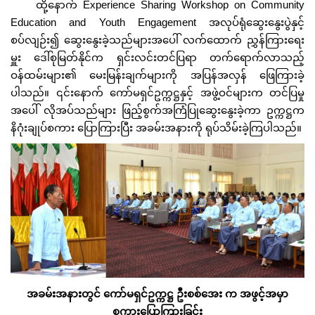
ထို့နောက် Experience Sharing Workshop on Community
Education and Youth Engagement အလုပ်ရုံဆွေးနွေးပွဲနှင့်
စပ်လျဉ်း၍ ဆွေးနွေးခဲ့သည်များအပေါ် လက်ထောက် ညွှန်ကြားရေး
မှူး ဒေါ်စုမြတ်နိုင်က ရှင်းလင်းတင်ပြရာ တက်ရောက်လာသည့်
ဝန်ထမ်းများ၏ မေးမြန်းချက်များကို အပြန်အလှန် ဖြေကြားခဲ့
ပါသည်။ ၎င်းနောက် ကော်မရှင်ဥက္ကဋ္ဌနှင့် အဖွဲ့ဝင်များက တင်ပြမှု
အပေါ် လိုအပ်သည်များ ဖြည့်စွက်အကြံပြုဆွေးနွေးခဲ့ကာ ဥက္ကဋ္ဌက
နိဂုံးချုပ်စကား ပြောကြားပြီး အခမ်းအနားကို ရုပ်သိမ်းခဲ့ကြပါသည်။
အခမ်းအနားတွင် ကော်မရှင်ဥက္ကဋ္ဌ ဦးစစ်အေး က အဖွင့်အမှာ
စကားပြောကြားခြင်း