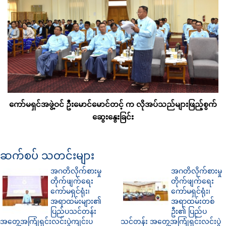
ကော်မရှင်အဖွဲ့ဝင် ဦးမောင်မောင်တင့် က လိုအပ်သည်များဖြည့်စွက်
ဆွေးနွေးခြင်း
ဆက်စပ် သတင်းများ
အဂတိလိုက်စားမှု
အဂတိလိုက်စားမှု
တိုက်ဖျက်ရေး
တိုက်ဖျက်ရေး
ကော်မရှင်ရုံး၊
ကော်မရှင်ရုံး၊
အရာထမ်းများ၏
အရာထမ်းတစ်
ပြည်ပသင်တန်း
ဦး၏ ပြည်ပ
အတွေ့အကြုံရှင်းလင်းပွဲကျင်းပ
သင်တန်း အတွေ့အကြုံရှင်းလင်းပွဲ