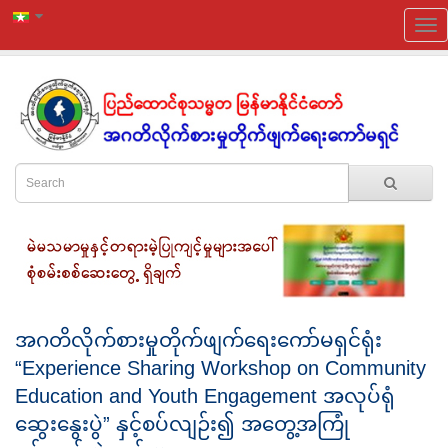
အဂတိလိုက်စားမှုတိုက်ဖျက်ရေးကော်မရှင်ရုံး
“Experience Sharing Workshop on Community
Education and Youth Engagement အလုပ်ရုံ
ဆွေးနွေးပွဲ” နှင့်စပ်လျဉ်း၍ အတွေ့အကြုံ