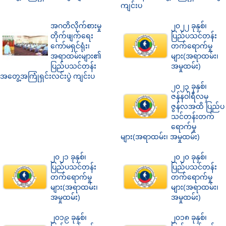
ကျင်းပ
အဂတိလိုက်စားမှု
၂၀၂၂ ခုနှစ်၊
တိုက်ဖျက်ရေး
ပြည်ပသင်တန်း
ကော်မရှင်ရုံး၊
တက်ရောက်မှု
အရာထမ်းများ၏
များ(အရာထမ်း၊
ပြည်ပသင်တန်း
အမှုထမ်း)
အတွေ့အကြုံရှင်းလင်းပွဲ ကျင်းပ
၂၀၂၃ ခုနှစ်၊
ဇန်နဝါရီလမှ
ဇွန်လအထိ ပြည်ပ
သင်တန်းတက်
ရောက်မှု
များ(အရာထမ်း၊ အမှုထမ်း)
၂၀၂၁ ခုနှစ်၊
၂၀၂၀ ခုနှစ်၊
ပြည်ပသင်တန်း
ပြည်ပသင်တန်း
တက်ရောက်မှု
တက်ရောက်မှု
များ(အရာထမ်း၊
များ(အရာထမ်း၊
အမှုထမ်း)
အမှုထမ်း)
၂၀၁၉ ခုနှစ်၊
၂၀၁၈ ခုနှစ်၊