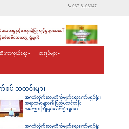
067-8103347
ဆီးကာကွယ်ရေး
စာအုပ်များ
်စပ် သတင်းများ
အဂတိလိုက်စားမှုတိုက်ဖျက်ရေးကော်မရှင်ရုံး၊
အရာထမ်းများ၏ ပြည်ပသင်တန်း
အတွေ့အကြုံရှင်းလင်းပွဲကျင်းပ
အဂတိလိုက်စားမှုတိုက်ဖျက်ရေးကော်မရှင်ရုံး