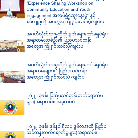
“Experience Sharing Workshop on
Community Education and Youth
Engagement အလုပ်ရုံဆွေးနွေးပွဲ” နှင့်
စပ်လျဉ်း၍ အတွေ့အကြုံရှင်းလင်းပွဲကျင်းပ
အဂတိလိုက်စားမှုတိုက်ဖျက်ရေးကော်မရှင်ရုံး၊
အရာထမ်းတစ်ဦး၏ ပြည်ပသင်တန်း
အတွေ့အကြုံရှင်းလင်းပွဲကျင်းပ
အဂတိလိုက်စားမှုတိုက်ဖျက်ရေးကော်မရှင်ရုံး၊
အရာထမ်းများ၏ ပြည်ပသင်တန်း
အတွေ့အကြုံရှင်းလင်းပွဲ ကျင်းပ
၂၀၂၂ ခုနှစ်၊ ပြည်ပသင်တန်းတက်ရောက်မှု
များ(အရာထမ်း၊ အမှုထမ်း)
၂၀၂၃ ခုနှစ်၊ ဇန်နဝါရီလမှ ဇွန်လအထိ ပြည်ပ
သင်တန်းတက်ရောက်မှုများ(အရာထမ်း၊