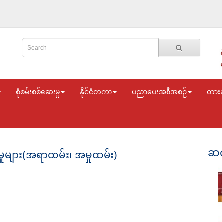
စုံစမ်းစစ်ဆေးမှု
နိုင်ငံတကာ
ပညာပေးအစီအစဉ်
တား
ဆက
ုများ(အရာထမ်း၊ အမှုထမ်း)