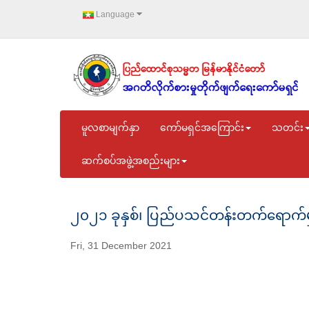
Language
မူလစာမျက်နှာ
ကော်မရှင်အကြောင်း
သတင်း
ဆက်စပ်အဖွဲ့အစည်းများ
၂၀၂၁ ခုနှစ်၊ ပြည်ပသင်တန်းတက်ရောက်မှ
Fri, 31 December 2021