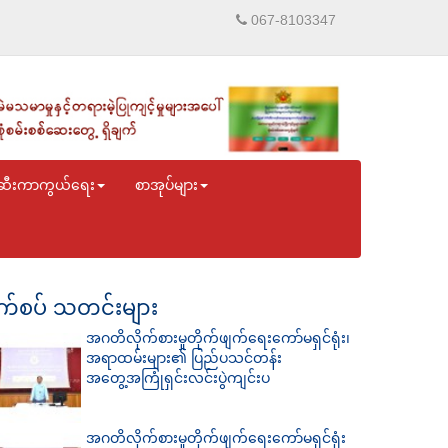
067-8103347
ဆီးကာကွယ်ရေး
စာအုပ်များ
်စပ် သတင်းများ
အဂတိလိုက်စားမှုတိုက်ဖျက်ရေးကော်မရှင်ရုံး၊
အရာထမ်းများ၏ ပြည်ပသင်တန်း
အတွေ့အကြုံရှင်းလင်းပွဲကျင်းပ
အဂတိလိုက်စားမှုတိုက်ဖျက်ရေးကော်မရှင်ရုံး