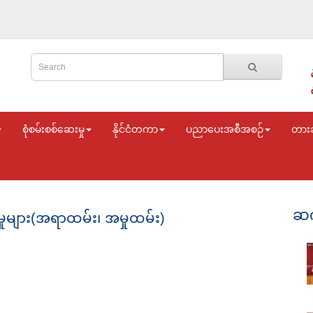
စုံစမ်းစစ်ဆေးမှု
နိုင်ငံတကာ
ပညာပေးအစီအစဉ်
တား
ဆက
ုများ(အရာထမ်း၊ အမှုထမ်း)