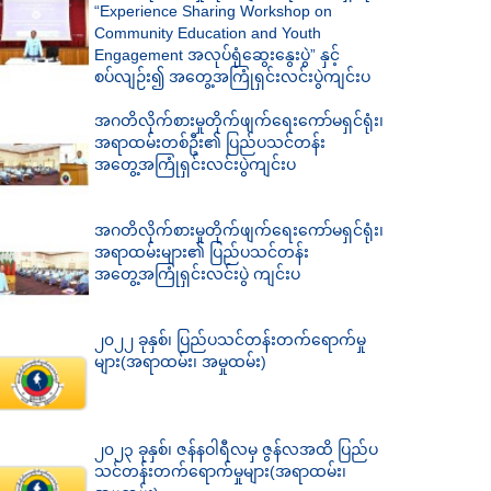
“Experience Sharing Workshop on
Community Education and Youth
Engagement အလုပ်ရုံဆွေးနွေးပွဲ” နှင့်
စပ်လျဉ်း၍ အတွေ့အကြုံရှင်းလင်းပွဲကျင်းပ
အဂတိလိုက်စားမှုတိုက်ဖျက်ရေးကော်မရှင်ရုံး၊
အရာထမ်းတစ်ဦး၏ ပြည်ပသင်တန်း
အတွေ့အကြုံရှင်းလင်းပွဲကျင်းပ
အဂတိလိုက်စားမှုတိုက်ဖျက်ရေးကော်မရှင်ရုံး၊
အရာထမ်းများ၏ ပြည်ပသင်တန်း
အတွေ့အကြုံရှင်းလင်းပွဲ ကျင်းပ
၂၀၂၂ ခုနှစ်၊ ပြည်ပသင်တန်းတက်ရောက်မှု
များ(အရာထမ်း၊ အမှုထမ်း)
၂၀၂၃ ခုနှစ်၊ ဇန်နဝါရီလမှ ဇွန်လအထိ ပြည်ပ
သင်တန်းတက်ရောက်မှုများ(အရာထမ်း၊