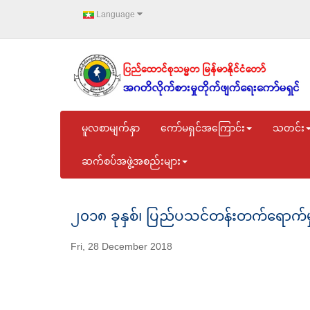
Language
မူလစာမျက်နှာ
ကော်မရှင်အကြောင်း
သတင်း
ဆက်စပ်အဖွဲ့အစည်းများ
၂၀၁၈ ခုနှစ်၊ ပြည်ပသင်တန်းတက်ရောက်မှ
Fri, 28 December 2018