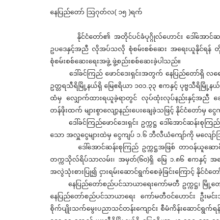
နေပြည်တော် ဩဂုတ်လ( ၁၅ )ရက်
နိုင်ငံတော်၏ အတိုင်ပင်ခံပုဂ္ဂိုလ်ဟောင်း ဒေါ်အောင်ဆန်
ဥပဒေနှင့်အညီ လိုအပ်သလို စုံစမ်းစစ်ဆေး အရေးယူနိုင်ရန် တိ
စုံစမ်းစစ်ဆေးရေးအဖွဲ့ ဖွဲ့စည်းစစ်ဆေးခဲ့ပါသည်။
ဒေါ်ခင်ကြည် ဖောင်ဒေးရှင်းအတွက် နေပြည်တော်ရှိ လရောင်
ဥတ္တရသီရိမြို့နယ်ရှိ မြေဧရိယာ ၁၀၁.၃၃ ဧကနှင့် ပုဗ္ဗသီရိ
ထံမှ လျှောက်ထားရယူခဲ့ရာတွင် လုပ်ထုံးလုပ်နည်းနှင့်အညီ 
တန်ဖိုးထက် များစွာလျော့နည်းပေးချေခဲ့သဖြင့် နိုင်ငံတော်မှ ငွေက
ဒေါ်ခင်ကြည်ဖောင်ဒေးရှင်း ဥက္ကဋ္ဌ ဒေါ်အောင်ဆန်းစုကြည်
သော အလှူငွေများထဲမှ ငွေကျပ် ၁.၆ ဘီလီယံကျော်ကို မလျော်ဩ
ဒေါ်အောင်ဆန်းစုကြည် ဥက္ကဋ္ဌအဖြစ် တာဝန်ယူဆောင်ရွက်သော 
တက္ကသိုလ်ရိပ်သာလမ်း၊ အမှတ်(၆၀)ရှိ မြေ ၁.၈၆ ဧကနှင့် အဆ
အလွဲသုံးစားပြု၍ ငှားရမ်းဆောင်ရွက်စေခဲ့ခြင်းကြောင့် နိုင်ငံတေ
နေပြည်တော်စည်ပင်သာယာရေးကော်မတီ ဥက္ကဋ္ဌ၊ မြို့တော်ဝန်
နေပြည်တော်စည်ပင်သာယာရေး ကော်မတီဝင်ဟောင်း ဦးမင်းသူ
စိုက်ပျိုးသက်မွေးပညာသင်တန်းကျောင်း စီမံကိန်းဆောင်ရွက်