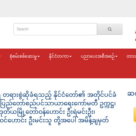
စုံစမ်းစစ်ဆေးမှု
နိုင်ငံတကာ
ပညာပေးအစီအစဉ်
တား
ဆက
ားစွဲဆိုခံရသည့် နိုင်ငံတော်၏ အတိုင်ပင်ခံ
 နေပြည်တော်စည်ပင်သာယာရေးကော်မတီ ဥက္ကဋ္ဌ၊
ဒုတိယမြို့တော်ဝန်ဟောင်း ဦးရဲမင်းဦး၊
ောင်း ဦးမင်းသူ တို့အပေါ် အမိန့်ချမှတ်