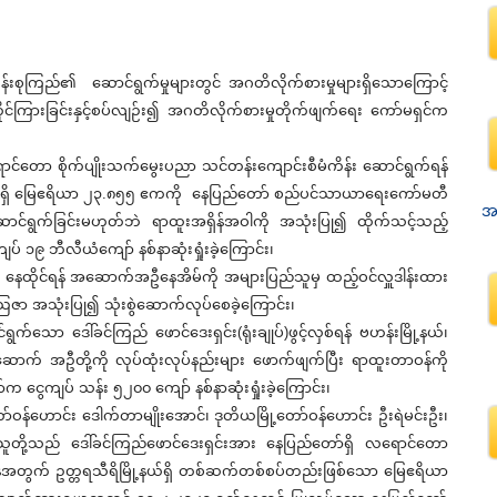
းစုကြည်၏ ဆောင်ရွက်မှုများတွင် အဂတိလိုက်စားမှုများရှိသောကြောင့်
ုင်ကြားခြင်းနှင့်စပ်လျဉ်း၍ အဂတိလိုက်စားမှုတိုက်ဖျက်ရေး ကော်မရှင်က
တော စိုက်ပျိုးသက်မွေးပညာ သင်တန်းကျောင်းစီမံကိန်း ဆောင်ရွက်ရန်
မြို့နယ်ရှိ မြေဧရိယာ ၂၃.၈၅၅ ဧကကို နေပြည်တော် စည်ပင်သာယာရေးကော်မတီ
အမ
ဆောင်ရွက်ခြင်းမဟုတ်ဘဲ ရာထူးအရှိန်အဝါကို အသုံးပြု၍ ထိုက်သင့်သည့်
ျပ် ၁၉ ဘီလီယံကျော် နစ်နာဆုံးရှုံးခဲ့ကြောင်း၊
 နေထိုင်ရန် အဆောက်အဦနေအိမ်ကို အများပြည်သူမှ ထည့်ဝင်လှူဒါန်းထား
ဇာ အသုံးပြု၍ သုံးစွဲဆောက်လုပ်စေခဲ့ကြောင်း၊
ဒေါ်ခင်ကြည် ဖောင်ဒေးရှင်း(ရုံးချုပ်)ဖွင့်လှစ်ရန် ဗဟန်းမြို့နယ်၊
ောက် အဦတို့ကို လုပ်ထုံးလုပ်နည်းများ ဖောက်ဖျက်ပြီး ရာထူးတာဝန်ကို
ာ်က ငွေကျပ် သန်း ၅၂၀၀ ကျော် နစ်နာဆုံးရှုံးခဲ့ကြောင်း၊
ဟောင်း ဒေါက်တာမျိုးအောင်၊ ဒုတိယမြို့တော်ဝန်ဟောင်း ဦးရဲမင်းဦး၊
တို့သည် ဒေါ်ခင်ကြည်ဖောင်ဒေးရှင်းအား နေပြည်တော်ရှိ လရောင်တော
ရန်အတွက် ဥတ္တရသီရိမြို့နယ်ရှိ တစ်ဆက်တစ်စပ်တည်းဖြစ်သော မြေဧရိယာ