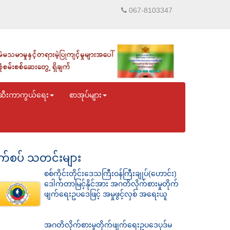
067-8103347
ဆီးကာကွယ်ရေး
စာအုပ်များ
်စပ် သတင်းများ
စစ်ကိုင်းတိုင်းဒေသကြီးဝန်ကြီးချုပ်(ဟောင်း)
ဒေါက်တာမြင့်နိုင်အား အဂတိလိုက်စားမှုတိုက်
ဖျက်ရေးဥပဒေဖြင့် အမှုဖွင့်လှစ် အရေးယူ
အဂတိလိုက်စားမှုတိုက်ဖျက်ရေးဥပဒေပုဒ်မ