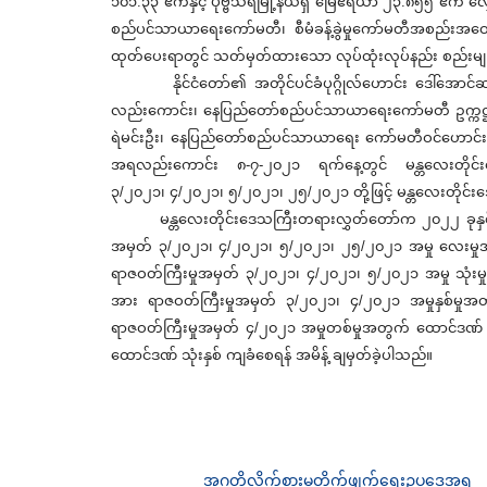
၁၀၁.၃၃ ဧကနှင့် ပုဗ္ဗသီရိမြို့နယ်ရှိ မြေဧရိယာ ၂၃.၈၅၅ ဧ
စည်ပင်သာယာရေးကော်မတီ၊ စီမံခန့်ခွဲမှုကော်မတီအစည်းအဝေး အ
ထုတ်ပေးရာတွင် သတ်မှတ်ထားသော လုပ်ထုံးလုပ်နည်း စည်းမျဉ်း
နိုင်ငံတော်၏ အတိုင်ပင်ခံပုဂ္ဂိုလ်ဟောင်း ဒေါ်အောင်ဆ
လည်းကောင်း၊ နေပြည်တော်စည်ပင်သာယာရေးကော်မတီ ဥက္ကဋ္ဌ၊ မ
ရဲမင်းဦး၊ နေပြည်တော်စည်ပင်သာယာရေး ကော်မတီဝင်ဟောင်း ဦ
အရလည်းကောင်း ၈-၇-၂၀၂၁ ရက်နေ့တွင် မန္တလေးတိုင်းဒေသ
၃/၂၀၂၁၊ ၄/၂၀၂၁၊ ၅/၂၀၂၁၊ ၂၅/၂၀၂၁ တို့ဖြင့် မန္တလေးတိုင်းဒ
မန္တလေးတိုင်းဒေသကြီးတရားလွှတ်တော်က ၂၀၂၂ ခုနှစ်၊ 
အမှတ် ၃/၂၀၂၁၊ ၄/၂၀၂၁၊ ၅/၂၀၂၁၊ ၂၅/၂၀၂၁ အမှု လေးမှုအတွက် 
ရာဇဝတ်ကြီးမှုအမှတ် ၃/၂၀၂၁၊ ၄/၂၀၂၁၊ ၅/၂၀၂၁ အမှု သုံးမ
အား ရာဇဝတ်ကြီးမှုအမှတ် ၃/၂၀၂၁၊ ၄/၂၀၂၁ အမှုနှစ်မှုအတ
ရာဇဝတ်ကြီးမှုအမှတ် ၄/၂၀၂၁ အမှုတစ်မှုအတွက် ထောင်ဒဏ် သ
ထောင်ဒဏ် သုံးနှစ် ကျခံစေရန် အမိန့် ချမှတ်ခဲ့ပါသည်။
အဂတိလိုက်စားမှုတိုက်ဖျက်ရေးဥပဒေအရ