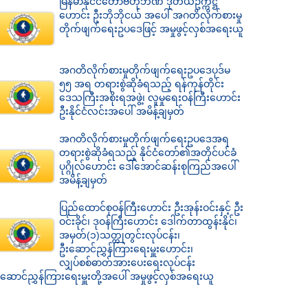
မြန်မာနိုင်ငံတော်ဗဟိုဘဏ် ဒုတိယဥက္ကဋ္ဌ
ဟောင်း ဦးဘိုဘိုငယ် အပေါ် အဂတိလိုက်စားမှု
တိုက်ဖျက်ရေးဥပဒေဖြင့် အမှုဖွင့်လှစ်အရေးယူ
အဂတိလိုက်စားမှုတိုက်ဖျက်ရေးဥပဒေပုဒ်မ
၅၅ အရ တရားစွဲဆိုခံရသည့် ရန်ကုန်တိုင်း
ဒေသကြီးအစိုးရအဖွဲ့၊ လူမှုရေးဝန်ကြီးဟောင်း
ဦးနိုင်ငံလင်းအပေါ် အမိန့်ချမှတ်
အဂတိလိုက်စားမှုတိုက်ဖျက်ရေးဥပဒေအရ
တရားစွဲဆိုခံရသည့် နိုင်ငံတော်၏အတိုင်ပင်ခံ
ပုဂ္ဂိုလ်ဟောင်း ဒေါ်အောင်ဆန်းစုကြည်အပေါ်
အမိန့်ချမှတ်
ပြည်ထောင်စုဝန်ကြီးဟောင်း ဦးအုန်းဝင်းနှင့် ဦး
ဝင်းခိုင်၊ ဒုဝန်ကြီးဟောင်း ဒေါက်တာထွန်းနိုင်၊
အမှတ်(၁)သတ္တုတွင်းလုပ်ငန်း၊
ဦးဆောင်ညွှန်ကြားရေးမှူးဟောင်း၊
လျှပ်စစ်ဓာတ်အားပေးရေးလုပ်ငန်း
ဆောင်ညွှန်ကြားရေးမှူးတို့အပေါ် အမှုဖွင့်လှစ်အရေးယူ