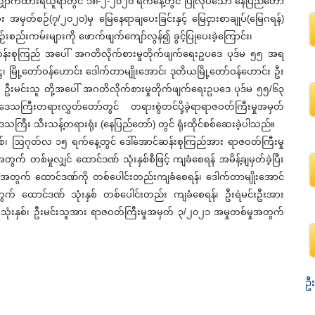
က လျှောက်ထားရယူရာတွင် ၁၈-၂-၂၀၂၀ ရက်နေ့တွင် ပြုလုပ်သော နေပြည်တော်
မှတ်စဉ်(၇/၂၀၂၀)မှ မြေနေရာချပေးခြင်းနှင့် မြေငှားစာချုပ်(မြေဂရန်)
စည်းကမ်းများကို ဖောက်ဖျက်ကျော်လွန်၍ ခွင့်ပြုပေးခဲ့ကြောင်း၊
န်းစုကြည် အပေါ် အဂတိလိုက်စားမှုတိုက်ဖျက်ရေးဥပဒေ ပုဒ်မ ၅၅ အရ
ြို့တော်ဝန်ဟောင်း ဒေါက်တာမျိုးအောင်၊ ဒုတိယမြို့တော်ဝန်ဟောင်း ဦး
းမင်းသူ တို့အပေါ် အဂတိလိုက်စားမှုတိုက်ဖျက်ရေးဥပဒေ ပုဒ်မ ၅၅/၆၃
ကြီးတရားလွှတ်တော်တွင် တရားစွဲတင်ပို့ခဲ့ရာရာဇဝတ်ကြီးမှုအမှတ်
ေသကြီး သီးသန့်တရားရုံး (နေပြည်တော်) တွင် ရုံးထိုင်စစ်ဆေးခဲ့ပါသည်။
ဩဂုတ်လ ၁၅ ရက်နေ့တွင် ဒေါ်အောင်ဆန်းစုကြည်အား ရာဇဝတ်ကြီးမှု
တစ်မှုလျှင် ထောင်ဒဏ် သုံးနှစ်စီဖြင့် ကျခံစေရန် အမိန့်ချမှတ်ခဲ့ပြီး
ှုအတွက် ထောင်ဒဏ်ကို တစ်ပေါင်းတည်းကျခံစေရန်၊ ဒေါက်တာမျိုးအောင်
ွက် ထောင်ဒဏ် သုံးနှစ် တစ်ပေါင်းတည်း ကျခံစေရန်၊ ဦးရဲမင်းဦးအား
ုံးနှစ်၊ ဦးမင်းသူအား ရာဇဝတ်ကြီးမှုအမှတ် ၃/၂၀၂၁ အမှုတစ်မှုအတွက်
ဦး