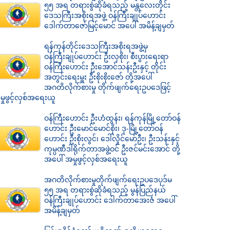
၅၅ အရ တရားစွဲဆိုခံရသည့် မန္တလေးတိုင်း
ဒေသကြီးအစိုးရအဖွဲ့ ဝန်ကြီးချုပ်ဟောင်း
ဒေါက်တာဇော်မြင့်မောင် အပေါ် အမိန့်ချမှတ်
ရန်ကုန်တိုင်းဒေသကြီးအစိုးရအဖွဲ့မှ
ဝန်ကြီးချုပ်ဟောင်း ဦးလှစိုး၊ စီးပွားရေးရာ
ဝန်ကြီးဟောင်း ဦးအောင်သန်းဦးနှင့် တိုင်း
အတွင်းရေးမှူး ဦးစိုးစိုးဇော် တို့အပေါ်
အဂတိလိုက်စားမှု တိုက်ဖျက်ရေးဥပဒေဖြင့်
ှုဖွင့်လှစ်အရေးယူ
ဝန်ကြီးဟောင်း ဦးဟံထွန်း၊ ရန်ကုန်မြို့တော်ဝန်
ဟောင်း ဦးမောင်မောင်စိုး၊ ဒု-မြို့တော်ဝန်
ဟောင်း ဦးစိုးလွင်၊ ဒေါ်လှိုင်မော်ဦး၊ ဦးသန်းနှင့်
ကုမ္ပဏီဒါရိုက်တာအဖွဲ့ဝင် ဦးဇင်မင်းအောင် တို့
အပေါ် အမှုဖွင့်လှစ်အရေးယူ
အဂတိလိုက်စားမှုတိုက်ဖျက်ရေးဥပဒေပုဒ်မ
၅၅ အရ တရားစွဲဆိုခံရသည့် မွန်ပြည်နယ်
ဝန်ကြီးချုပ်ဟောင်း ဒေါက်တာအေးဇံ အပေါ်
အမိန့်ချမှတ်