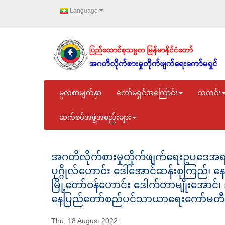
Language
မူလစာမျက်နှာ
ကော်မရှင်အကြောင်း
သတင်း
ဆက်စပ်အဖွဲ့အစည်းများ
အဂတိလိုက်စားမှုတိုက်ဖျက်ရေးဥပဒေအရ တရ
ပုဂ္ဂိုလ်ဟောင်း ဒေါ်အောင်ဆန်းစုကြည်၊
မြို့တော်ဝန်ဟောင်း ဒေါက်တာမျိုးအောင်၊ 
နေပြည်တော်စည်ပင်သာယာရေးကော်မတီဝင်ဟ
Thu, 18 August 2022