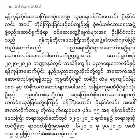
Thu, 28 April 2022
ရန်ကုန်တိုင်းဒေသကြီးအစိုးရအဖွဲ့၊ လူမှုရေးဝန်ကြီးဟောင်း ဦးနိုင်ငံ
လင်း အပေါ် တိုင်ကြားခြင်းနှင့်စပ်လျဉ်း၍ စုံစမ်းစစ်ဆေးရေးအဖွဲ့
ဖွဲ့စည်းဆောင်ရွက်ခဲ့ရာ စစ်ဆေးတွေ့ရှိချက်များအရ ဦးနိုင်ငံလင်း
သည် ရန်ကုန်တိုင်းဒေသကြီးအစိုးရအဖွဲ့၏ဘတ်ဂျက်ဖြင့်
တည်ဆောက်သည့် ပညာရေးဆိုင်ရာအဆောက်အဦများ
ဆောက်လုပ်ရေးတင်ဒါကော်မတီဥက္ကဋ္ဌအဖြစ် ဆောင်ရွက်စဉ်
၂၀၂၀-၂၀၂၁ ဘဏ္ဍာနှစ်တွင် သင်္ဃန်းကျွန်း ပညာရေးကောလိပ်နှင့်
ရန်ကုန်အနောက်ပိုင်း နည်းပညာတက္ကသိုလ်တို့တွင် အဆောက်အဦ
ဆောက်လုပ်ခွင့်ရရှိသည့် ကုမ္ပဏီပိုင်ရှင် တစ်ဦး ထံမှ ငွေကျပ်သိန်း
၁၈၀ နှင့် တံစိုးလက်ဆောင်များအပါအဝင် အခြားကုမ္ပဏီပိုင်ရှင်သုံး
ဦးနှင့် ကုမ္ပဏီတစ်ခုတို့ထံမှ ငွေကြေးတံစိုးလက်ဆောင်များကို
လက်ခံရယူခဲ့ခြင်းတို့ကြောင့် ဝန်ကြီးဟောင်း ဦးနိုင်ငံလင်း အပေါ်
အဂတိလိုက်စားမှု တိုက်ဖျက်ရေးဥပဒေ ပုဒ်မ ၅၅ အရ ရန်ကုန်တိုင်း
ဒေသကြီး တရားလွှတ်တော်တွင် ၁၂-၇-၂၀၂၁ ရက်နေ့၌ တရားစွဲဆို
တင်ပို့ခဲ့ရာ ရာဇဝတ်ကြီးမှုအမှတ် ၂၆/၂၀၂၁ မှ ၃၀/၂၀၂၁ အထိ
အမှု ၅ မှုဖြင့် လက်ခံစစ်ဆေးခဲ့သည်။