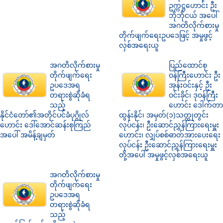
ဥက္ကဋ္ဌဟောင်း ဦး
ဘိုဘိုငယ် အပေါ်
အဂတိလိုက်စားမှု
တိုက်ဖျက်ရေးဥပဒေဖြင့် အမှုဖွင့်
လှစ်အရေးယူ
အဂတိလိုက်စားမှု
ပြည်ထောင်စု
တိုက်ဖျက်ရေး
ဝန်ကြီးဟောင်း ဦး
ဥပဒေအရ
အုန်းဝင်းနှင့် ဦး
တရားစွဲဆိုခံရ
ဝင်းခိုင်၊ ဒုဝန်ကြီး
သည့်
ဟောင်း ဒေါက်တာ
နိုင်ငံတော်၏အတိုင်ပင်ခံပုဂ္ဂိုလ်
ထွန်းနိုင်၊ အမှတ်(၁)သတ္တုတွင်း
ဟောင်း ဒေါ်အောင်ဆန်းစုကြည်
လုပ်ငန်း၊ ဦးဆောင်ညွှန်ကြားရေးမှူး
အပေါ် အမိန့်ချမှတ်
ဟောင်း၊ လျှပ်စစ်ဓာတ်အားပေးရေး
လုပ်ငန်း ဦးဆောင်ညွှန်ကြားရေးမှူး
တို့အပေါ် အမှုဖွင့်လှစ်အရေးယူ
အဂတိလိုက်စားမှု
တိုက်ဖျက်ရေး
ဥပဒေအရ
တရားစွဲဆိုခံရ
သည့်