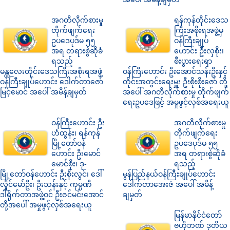
အဂတိလိုက်စားမှု
ရန်ကုန်တိုင်းဒေသ
တိုက်ဖျက်ရေး
ကြီးအစိုးရအဖွဲ့မှ
ဥပဒေပုဒ်မ ၅၅
ဝန်ကြီးချုပ်
အရ တရားစွဲဆိုခံ
ဟောင်း ဦးလှစိုး၊
ရသည့်
စီးပွားရေးရာ
မန္တလေးတိုင်းဒေသကြီးအစိုးရအဖွဲ့
ဝန်ကြီးဟောင်း ဦးအောင်သန်းဦးနှင့်
ဝန်ကြီးချုပ်ဟောင်း ဒေါက်တာဇော်
တိုင်းအတွင်းရေးမှူး ဦးစိုးစိုးဇော် တို့
မြင့်မောင် အပေါ် အမိန့်ချမှတ်
အပေါ် အဂတိလိုက်စားမှု တိုက်ဖျက်
ရေးဥပဒေဖြင့် အမှုဖွင့်လှစ်အရေးယူ
ဝန်ကြီးဟောင်း ဦး
အဂတိလိုက်စားမှု
ဟံထွန်း၊ ရန်ကုန်
တိုက်ဖျက်ရေး
မြို့တော်ဝန်
ဥပဒေပုဒ်မ ၅၅
ဟောင်း ဦးမောင်
အရ တရားစွဲဆိုခံ
မောင်စိုး၊ ဒု-
ရသည့်
မြို့တော်ဝန်ဟောင်း ဦးစိုးလွင်၊ ဒေါ်
မွန်ပြည်နယ်ဝန်ကြီးချုပ်ဟောင်း
လှိုင်မော်ဦး၊ ဦးသန်းနှင့် ကုမ္ပဏီ
ဒေါက်တာအေးဇံ အပေါ် အမိန့်
ဒါရိုက်တာအဖွဲ့ဝင် ဦးဇင်မင်းအောင်
ချမှတ်
တို့အပေါ် အမှုဖွင့်လှစ်အရေးယူ
မြန်မာနိုင်ငံတော်
ဗဟိုဘဏ် ဒုတိယ