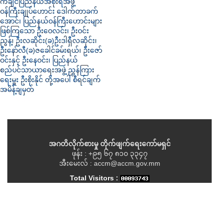
ကချင်ပြည်နယ်အစိုးရအဖွဲ့
ဝန်ကြီးချုပ်ဟောင်း ဒေါက်တာခက်
အောင်၊ ပြည်နယ်ဝန်ကြီးဟောင်းများ
ဖြစ်ကြသော ဦးဝေလင်း၊ ဦးဝင်း
ညွန့်၊ ဦးလဆိုင်း(ခ)ဦးဒါရှီလဆိုင်း၊
ဦးနော်လီ(ခ)ဇခေါင်ခမ်းရယ်၊ ဦးဇော်
ဝင်းနှင့် ဦးနေဝင်း၊ ပြည်နယ်
စည်ပင်သာယာရေးအဖွဲ့ ညွှန်ကြား
ရေးမှူး ဦးစိုးနိုင် တို့အပေါ် စီရင်ချက်
အမိန့်ချမှတ်
အဂတိလိုက်စားမှု တိုက်ဖျက်ရေးကော်မရှင်
ဖုန်း : +၉၅ ၆၇ ၈၁၀ ၃၃၄၇
အီးမေးလ် : accm@accm.gov.mm
Total Visitors :