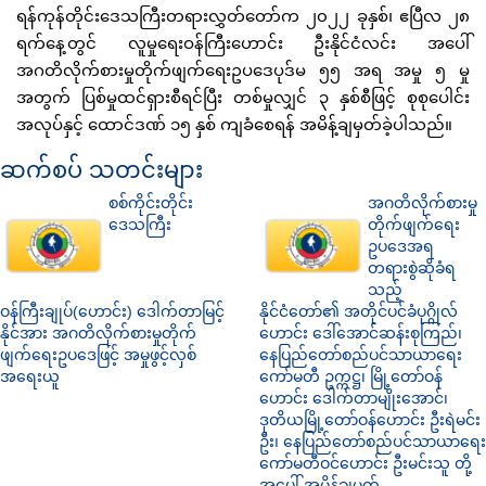
ရန်ကုန်တိုင်းဒေသကြီးတရားလွှတ်တော်က ၂၀၂၂ ခုနှစ်၊ ဧပြီလ ၂၈
ရက်နေ့တွင် လူမှုရေးဝန်ကြီးဟောင်း ဦးနိုင်ငံလင်း အပေါ်
အဂတိလိုက်စားမှုတိုက်ဖျက်ရေးဥပဒေပုဒ်မ ၅၅ အရ အမှု ၅ မှု
အတွက် ပြစ်မှုထင်ရှားစီရင်ပြီး တစ်မှုလျှင် ၃ နှစ်စီဖြင့် စုစုပေါင်း
အလုပ်နှင့် ထောင်ဒဏ် ၁၅ နှစ် ကျခံစေရန် အမိန့်ချမှတ်ခဲ့ပါသည်။
ဆက်စပ် သတင်းများ
စစ်ကိုင်းတိုင်း
အဂတိလိုက်စားမှု
ဒေသကြီး
တိုက်ဖျက်ရေး
ဥပဒေအရ
တရားစွဲဆိုခံရ
သည့်
ဝန်ကြီးချုပ်(ဟောင်း) ဒေါက်တာမြင့်
နိုင်ငံတော်၏ အတိုင်ပင်ခံပုဂ္ဂိုလ်
နိုင်အား အဂတိလိုက်စားမှုတိုက်
ဟောင်း ဒေါ်အောင်ဆန်းစုကြည်၊
ဖျက်ရေးဥပဒေဖြင့် အမှုဖွင့်လှစ်
နေပြည်တော်စည်ပင်သာယာရေး
အရေးယူ
ကော်မတီ ဥက္ကဋ္ဌ၊ မြို့တော်ဝန်
ဟောင်း ဒေါက်တာမျိုးအောင်၊
ဒုတိယမြို့တော်ဝန်ဟောင်း ဦးရဲမင်း
ဦး၊ နေပြည်တော်စည်ပင်သာယာရေး
ကော်မတီဝင်ဟောင်း ဦးမင်းသူ တို့
အပေါ် အမိန့်ချမှတ်