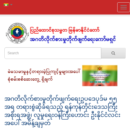
အဂတိလိုက်စားမှုတိုက်ဖျက်ရေးဥပဒေပုဒ်မ ၅၅
အရ တရားစွဲဆိုခံရသည့် ရန်ကုန်တိုင်းဒေသကြီး
အစိုးရအဖွဲ့၊ လူမှုရေးဝန်ကြီးဟောင်း ဦးနိုင်ငံလင်း
အပေါ် အမိန့်ချမှတ်