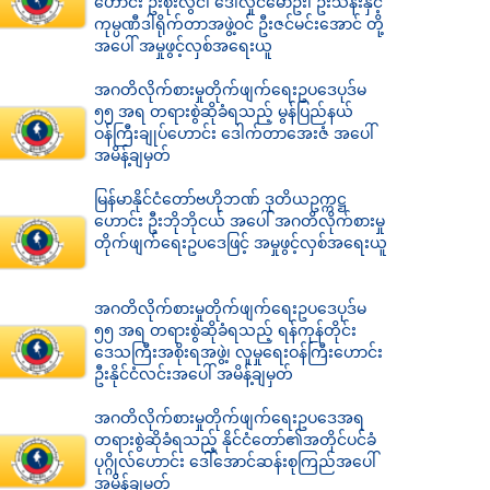
ဟောင်း ဦးစိုးလွင်၊ ဒေါ်လှိုင်မော်ဦး၊ ဦးသန်းနှင့်
ကုမ္ပဏီဒါရိုက်တာအဖွဲ့ဝင် ဦးဇင်မင်းအောင် တို့
အပေါ် အမှုဖွင့်လှစ်အရေးယူ
အဂတိလိုက်စားမှုတိုက်ဖျက်ရေးဥပဒေပုဒ်မ
၅၅ အရ တရားစွဲဆိုခံရသည့် မွန်ပြည်နယ်
ဝန်ကြီးချုပ်ဟောင်း ဒေါက်တာအေးဇံ အပေါ်
အမိန့်ချမှတ်
မြန်မာနိုင်ငံတော်ဗဟိုဘဏ် ဒုတိယဥက္ကဋ္ဌ
ဟောင်း ဦးဘိုဘိုငယ် အပေါ် အဂတိလိုက်စားမှု
တိုက်ဖျက်ရေးဥပဒေဖြင့် အမှုဖွင့်လှစ်အရေးယူ
အဂတိလိုက်စားမှုတိုက်ဖျက်ရေးဥပဒေပုဒ်မ
၅၅ အရ တရားစွဲဆိုခံရသည့် ရန်ကုန်တိုင်း
ဒေသကြီးအစိုးရအဖွဲ့၊ လူမှုရေးဝန်ကြီးဟောင်း
ဦးနိုင်ငံလင်းအပေါ် အမိန့်ချမှတ်
အဂတိလိုက်စားမှုတိုက်ဖျက်ရေးဥပဒေအရ
တရားစွဲဆိုခံရသည့် နိုင်ငံတော်၏အတိုင်ပင်ခံ
ပုဂ္ဂိုလ်ဟောင်း ဒေါ်အောင်ဆန်းစုကြည်အပေါ်
အမိန့်ချမှတ်