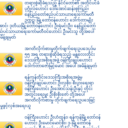
တရားစွဲဆိုခံရသည့် နိုင်ငံတော်၏ အတိုင်ပင်ခံ
ပုဂ္ဂိုလ်ဟောင်း ဒေါ်အောင်ဆန်းစုကြည်၊
နေပြည်တော်စည်ပင်သာယာရေးကော်မတီ
ဥက္ကဋ္ဌ၊ မြို့တော်ဝန်ဟောင်း ဒေါက်တာမျိုး
ာင်၊ ဒုတိယမြို့တော်ဝန်ဟောင်း ဦးရဲမင်းဦး၊ နေပြည်တော်
ည်ပင်သာယာရေးကော်မတီဝင်ဟောင်း ဦးမင်းသူ တို့အပေါ်
ိန့်ချမှတ်
အဂတိလိုက်စားမှုတိုက်ဖျက်ရေးဥပဒေပုဒ်မ
၅၅ အရ တရားစွဲဆိုခံရသည့် မန္တလေးတိုင်း
ဒေသကြီးအစိုးရအဖွဲ့ ဝန်ကြီးချုပ်ဟောင်း
ဒေါက်တာဇော်မြင့်မောင် အပေါ် အမိန့်ချမှတ်
ရန်ကုန်တိုင်းဒေသကြီးအစိုးရအဖွဲ့မှ
ဝန်ကြီးချုပ်ဟောင်း ဦးလှစိုး၊ စီးပွားရေးရာ
ဝန်ကြီးဟောင်း ဦးအောင်သန်းဦးနှင့် တိုင်း
အတွင်းရေးမှူး ဦးစိုးစိုးဇော် တို့အပေါ်
အဂတိလိုက်စားမှု တိုက်ဖျက်ရေးဥပဒေဖြင့်
ှုဖွင့်လှစ်အရေးယူ
ဝန်ကြီးဟောင်း ဦးဟံထွန်း၊ ရန်ကုန်မြို့တော်ဝန်
ဟောင်း ဦးမောင်မောင်စိုး၊ ဒု-မြို့တော်ဝန်