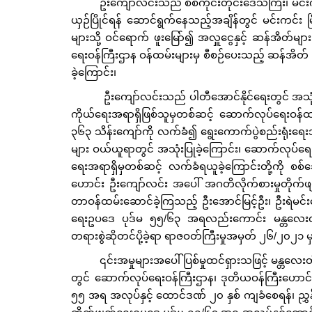
ဦးကျော်လင်းသည် စစ်ကိုင်းတိုင်းဒေသကြီး၊ မင်းကင်
ယှဉ်ပြိုင်ရန် ဆောင်ရွက်နေသည့်အချိန်တွင် မင်းကင်း မ
များသို့ ဝင်ရောက် ဖူးမြော်၍ အလှူငွေနှင့် ဆန်အိတ်
ရေးဝန်ကြီးဌာန ဝန်ထမ်းများမှ စီစဉ်ပေးသည့် ဆန်အိတ် 
ခဲ့ကြောင်း၊
ဦးကျော်လင်းသည် ပါတီအောင်နိုင်ရေးတွင် အသုံးပြုရန
ကိုယ်ရေးအရာရှိဖြစ်သူမှတစ်ဆင့် ဆောက်လုပ်ရေးဝန်ထမ်
၃၆၃ သိန်းကျော်ကို လက်ခံ၍ ရွေးကောက်ပွဲစည်းရုံးရေးအ
များ ဝယ်ယူရာတွင် အသုံးပြုခဲ့ကြောင်း၊ ဆောက်လုပ်ရေးကု
ရေးအရာရှိမှတစ်ဆင့် လက်ခံရယူခဲ့ကြောင်းတို့ကို စစ
ဟောင်း ဦးကျော်လင်း အပေါ် အဂတိလိုက်စားမှုတိုက်ဖ
တာဝန်ထမ်းဆောင်ခဲ့ကြသည့် ဦးအောင်မြင့်ဦး၊ ဦးရဲမင်းဇေ
ရေးဥပဒေ ပုဒ်မ ၅၅/၆၃ အရလည်းကောင်း မန္တလေးတ
တရားစွဲဆိုတင်ပို့ခဲ့ရာ ရာဇဝတ်ကြီးမှုအမှတ် ၂၆/၂၀၂၁ 
၎င်းအမှုများအပေါ် ပြစ်မှုထင်ရှားသဖြင့် မန္တလေးတ
တွင် ဆောက်လုပ်ရေးဝန်ကြီးဌာန၊ ဒုတိယဝန်ကြီးဟောင်
၅၅ အရ အလုပ်နှင့် ထောင်ဒဏ် ၂၀ နှစ် ကျခံစေရန်၊ ညွှန