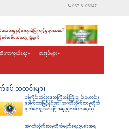
067-8103347
ဆီးကာကွယ်ရေး
စာအုပ်များ
်စပ် သတင်းများ
စစ်ကိုင်းတိုင်းဒေသကြီးဝန်ကြီးချုပ်(ဟောင်း)
ဒေါက်တာမြင့်နိုင်အား အဂတိလိုက်စားမှုတိုက်
ဖျက်ရေးဥပဒေဖြင့် အမှုဖွင့်လှစ် အရေးယူ
အဂတိလိုက်စားမှုတိုက်ဖျက်ရေးဥပဒေအရ