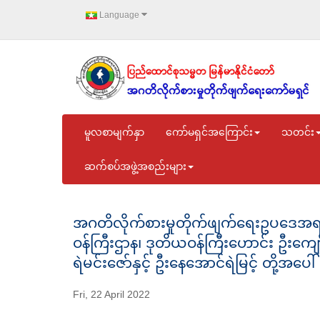
Language
မူလစာမျက်နှာ
ကော်မရှင်အကြောင်း
သတင်း
ဆက်စပ်အဖွဲ့အစည်းများ
အဂတိလိုက်စားမှုတိုက်ဖျက်ရေးဥပဒေအရ
ဝန်ကြီးဌာန၊ ဒုတိယဝန်ကြီးဟောင်း ဦးကျော်လ
ရဲမင်းဇော်နှင့် ဦးနေအောင်ရဲမြင့် တို့အပေါ်
Fri, 22 April 2022