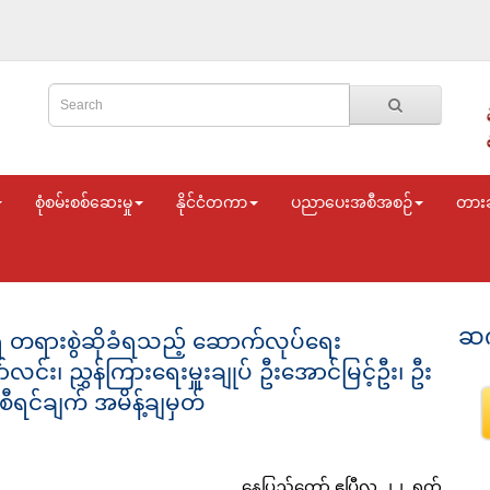
စုံစမ်းစစ်ဆေးမှု
နိုင်ငံတကာ
ပညာပေးအစီအစဉ်
တား
ဆက
 တရားစွဲဆိုခံရသည့် ဆောက်လုပ်ရေး
င်း၊ ညွှန်ကြားရေးမှူးချုပ် ဦးအောင်မြင့်ဦး၊ ဦး
 စီရင်ချက် အမိန့်ချမှတ်
နေပြည်တော် ဧပြီလ ၂၂ ရက်