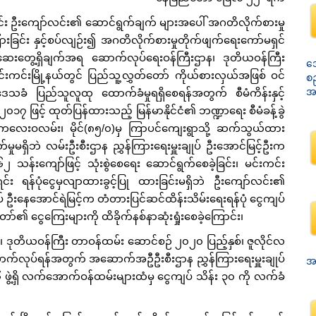
ဦးကျော်လင်း၏ ဆောင်ရွက်ချက် များအပေါ် အဂတိလိုက်စားမှု
ခြင်း နှင့်စပ်လျဉ်း၍ အဂတိလိုက်စားမှုတိုက်ဖျက်ရေးကော်မရှင်
စစ်ဆေးတွေ့ရှိချက်အရ ဆောက်လုပ်ရေးဝန်ကြီးဌာန၊ ဒုတိယဝန်ကြီး
အေ
်းကင်းမြို့နယ်တွင် ပြည်သူ့လွှတ်တော် ကိုယ်စားလှယ်အဖြစ် ဝင်
စ
အမ
ေသခံ ပြည်သူလူထု ထောက်ခံမှုရရှိစေရန်အတွက် စီမံကိန်းနှင့်
၇ ဖြင့် ထုတ်ပြန်ထားသည့် မြန်မာနိုင်ငံ၏ ဘဏ္ဍာရေး စီမံခန့်ခွဲ
ာကြီး-ကလေးဝလမ်း၊ မိုင်(၈၅/၀)မှ ကြာပင်ကျေးရွာသို့ ဆက်သွယ်ထား
မရှိဘဲ လမ်းဦးစီးဌာန ညွှန်ကြားရေးမှူးချုပ် ဦးအောင်မြင့်ဦးက
၂ သန်းကျော်ဖြင့် သုံးစွဲစေရေး ဆောင်ရွက်စေခဲ့ခြင်း၊ မင်းကင်း
င်း ရန်ပုံငွေမှလျာထားခွင့်ပြု ထားခြင်းမရှိဘဲ ဦးကျော်လင်း၏
ုပ် ဦးနေအောင်ရဲမြင့်က တံတားပြင်ဆင်ထိန်းသိမ်းရေးရန်ပုံ ငွေကျပ်
ော်၏ ငွေကြေးများကို ထိခိုက်နစ်နာဆုံးရှုံးစေခဲ့ကြောင်း၊
ယဝန်ကြီး တာဝန်ထမ်း ဆောင်စဉ် ၂၀၂၀ ပြည့်နှစ်၊ ဇူလိုင်လ
း ဆောက်လုပ်ရန်အတွက် အဆောက်အဦဦးစီးဌာန ညွှန်ကြားရေးမှူးချုပ်
အမ
ွဲ့ရှိ လက်အောက်ဝန်ထမ်းများထံမှ ငွေကျပ် သိန်း ၃၀ ကို လက်ခံ