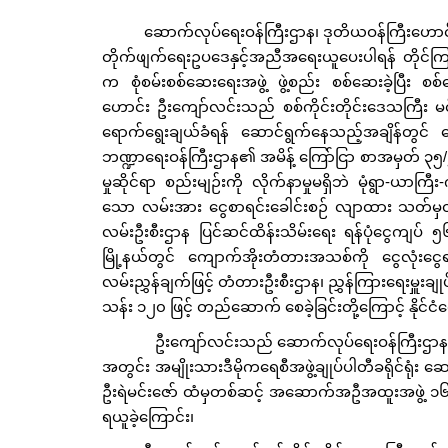
ဆောက်လုပ်ရေးဝန်ကြီးဌာန၊ ဒုတိယဝန်ကြီးဟောင်း 
တိုက်ဖျက်ရေးဥပဒေနှင့်အညီအရေးယူပေးပါရန် တိုင်ကြား
က စုံစမ်းစစ်ဆေးရေးအဖွဲ့ ဖွဲ့စည်း စစ်ဆေးခဲ့ပြီး 
ဟောင်း ဦးကျော်လင်းသည် စစ်ကိုင်းတိုင်းဒေသကြီး မင
ရောက်ရွေးချယ်ခံရန် ဆောင်ရွက်နေသည့်အချိန်တွင် ဒ
ဘဏ္ဍာရေးဝန်ကြီးဌာန၏ အမိန့် ကြော်ငြာ စာအမှတ် ၃၅/၂၀၁
မှုဆိုင်ရာ စည်းမျဉ်းကို လိုက်နာမှုမရှိဘဲ မုံရွာ-ယ
သော လမ်းအား ငွေစာရင်းခေါင်းစဉ် လျာထား သတ်မှတ်မှု
လမ်းဦးစီးဌာန ပြင်ဆင်ထိန်းသိမ်းရေး ရန်ပုံငွေကျပ် ၅၆
မြို့နယ်တွင် ကျောက်အိုးတံတားအသစ်ကို ငွေလုံးငွေရ
လမ်းညွှန်ချက်ဖြင့် တံတားဦးစီးဌာန၊ ညွှန်ကြားရေးမှူးချ
သန်း ၁၂၀ ဖြင့် တည်ဆောက် စေခဲ့ခြင်းတို့ကြောင့် နိုင်ငံတ
ဦးကျော်လင်းသည် ဆောက်လုပ်ရေးဝန်ကြီးဌာန၊ ဒုတိ
အတွင်း အမျိုးသားဒီမိုကရေစီအဖွဲ့ချုပ်ပါတီခရိုင်ရုံ
ဦးရဲမင်းဇော် ထံမှတစ်ဆင့် အဆောက်အဦအထူးအဖွဲ့ ၁၆ ဖ
ရယူခဲ့ကြောင်း၊