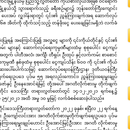
းမြို့နယ်မှ ပြည်သူ့လွှတ်တော် ကိုယ်စားလှယ်အဖြစ် ဝင်ရောက်
ြို့နယ်သို့ သွားရောက်သည့် ခရီးစဉ်များ၌ ဘုန်းတော်ကြီးကျောင်း
များ ပေးအပ် လှူဒါန်းရာတွင် ၎င်း၏ ညွှန်ကြားချက်အရ ဆောက်လုပ်
၆၈ အိတ်ကို ထိုက်သင့်သည့် တန်ဖိုးငွေ ပေးချေခြင်းမရှိဘဲ လက်ခံ
် အကြောင်းပြ၍ အလှူငွေ များကို ၎င်းကိုယ်တိုင်နှင့် ၎င်း၏
း များနှင့် ဆောက်လုပ်ရေးကုမ္ပဏီများထံမှ စုစုပေါင်း ငွေကျပ်
တွက် ပါတီအလံ၊ အင်္ကျီ၊ တီရှပ်၊ ဦးထုပ် နှင့်လက်ကမ်း စာစောင်
မ္ပဏီ နှစ်ခုထံမှ စုစုပေါင်း ငွေကျပ်သိန်း ၆၀၀ ကို ၎င်း၏ ကိုယ်
်ဆေးပေါ်ပေါက်သဖြင့် ဆောက်လုပ်ရေးဝန်ကြီးဌာန၊ ဒုတိယဝန်ကြီး
ျက်ရေးဥပဒေ ပုဒ်မ ၅၅ အရလည်းကောင်း၊ ညွှန်ကြားရေးမှူးချုပ်
ာ်နှင့် ဦးနေအောင်ရဲမြင့် တို့အပေါ် အဂတိလိုက်စားမှု တိုက်ဖျက်
ိုင်း ဒေသကြီး တရားလွှတ်တော်တွင် ၁၄-၁၂-၂၀၂၁ ရက်နေ့၌
မှ ၃၅/၂၀၂၁ အထိ အမှု ၁၀ မှုဖြင့် လက်ခံစစ်ဆေးခဲ့ပါသည်။
ိုင်းဒေသကြီးတရားလွှတ်တော်က ၂၀၂၂ ခုနှစ်၊ ဧပြီလ ၂၂ ရက်နေ့
း ဦးကျော်လင်းအား အဂတိလိုက်စားမှုတိုက်ဖျက်ရေးဥပဒေ ပုဒ်မ
်ကြားရေးမှူးချုပ်ဟောင်း ဦးအောင်မြင့်ဦးအား အဂတိ လိုက်စားမှု