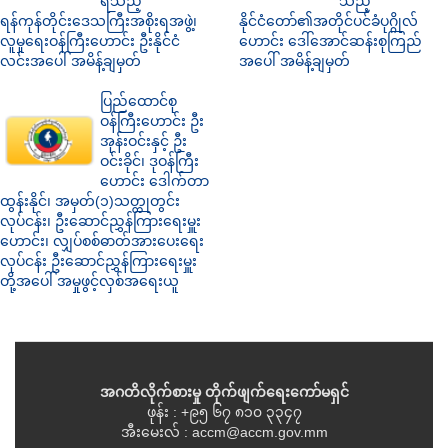
ရသည့်
သည့်
ရန်ကုန်တိုင်းဒေသကြီးအစိုးရအဖွဲ့၊
နိုင်ငံတော်၏အတိုင်ပင်ခံပုဂ္ဂိုလ်
လူမှုရေးဝန်ကြီးဟောင်း ဦးနိုင်ငံ
ဟောင်း ဒေါ်အောင်ဆန်းစုကြည်
လင်းအပေါ် အမိန့်ချမှတ်
အပေါ် အမိန့်ချမှတ်
ပြည်ထောင်စု
ဝန်ကြီးဟောင်း ဦး
အုန်းဝင်းနှင့် ဦး
ဝင်းခိုင်၊ ဒုဝန်ကြီး
ဟောင်း ဒေါက်တာ
ထွန်းနိုင်၊ အမှတ်(၁)သတ္တုတွင်း
လုပ်ငန်း၊ ဦးဆောင်ညွှန်ကြားရေးမှူး
ဟောင်း၊ လျှပ်စစ်ဓာတ်အားပေးရေး
လုပ်ငန်း ဦးဆောင်ညွှန်ကြားရေးမှူး
တို့အပေါ် အမှုဖွင့်လှစ်အရေးယူ
အဂတိလိုက်စားမှု တိုက်ဖျက်ရေးကော်မရှင်
ဖုန်း : +၉၅ ၆၇ ၈၁၀ ၃၃၄၇
အီးမေးလ် : accm@accm.gov.mm