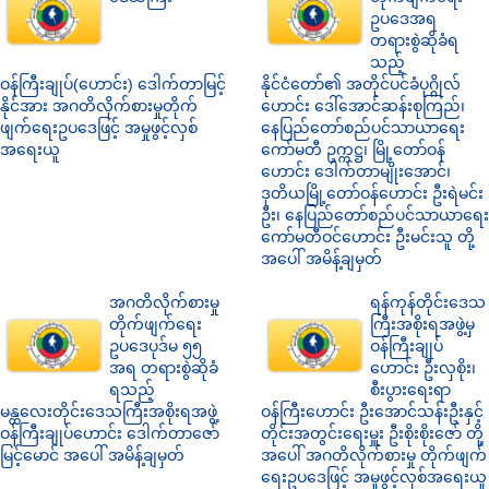
ဥပဒေအရ
တရားစွဲဆိုခံရ
သည့်
ဝန်ကြီးချုပ်(ဟောင်း) ဒေါက်တာမြင့်
နိုင်ငံတော်၏ အတိုင်ပင်ခံပုဂ္ဂိုလ်
နိုင်အား အဂတိလိုက်စားမှုတိုက်
ဟောင်း ဒေါ်အောင်ဆန်းစုကြည်၊
ဖျက်ရေးဥပဒေဖြင့် အမှုဖွင့်လှစ်
နေပြည်တော်စည်ပင်သာယာရေး
အရေးယူ
ကော်မတီ ဥက္ကဋ္ဌ၊ မြို့တော်ဝန်
ဟောင်း ဒေါက်တာမျိုးအောင်၊
ဒုတိယမြို့တော်ဝန်ဟောင်း ဦးရဲမင်း
ဦး၊ နေပြည်တော်စည်ပင်သာယာရေး
ကော်မတီဝင်ဟောင်း ဦးမင်းသူ တို့
အပေါ် အမိန့်ချမှတ်
အဂတိလိုက်စားမှု
ရန်ကုန်တိုင်းဒေသ
တိုက်ဖျက်ရေး
ကြီးအစိုးရအဖွဲ့မှ
ဥပဒေပုဒ်မ ၅၅
ဝန်ကြီးချုပ်
အရ တရားစွဲဆိုခံ
ဟောင်း ဦးလှစိုး၊
ရသည့်
စီးပွားရေးရာ
မန္တလေးတိုင်းဒေသကြီးအစိုးရအဖွဲ့
ဝန်ကြီးဟောင်း ဦးအောင်သန်းဦးနှင့်
ဝန်ကြီးချုပ်ဟောင်း ဒေါက်တာဇော်
တိုင်းအတွင်းရေးမှူး ဦးစိုးစိုးဇော် တို့
မြင့်မောင် အပေါ် အမိန့်ချမှတ်
အပေါ် အဂတိလိုက်စားမှု တိုက်ဖျက်
ရေးဥပဒေဖြင့် အမှုဖွင့်လှစ်အရေးယူ