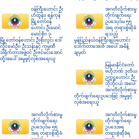
ဝန်ကြီးဟောင်း ဦး
အဂတိလိုက်စားမှု
ဟံထွန်း၊ ရန်ကုန်
တိုက်ဖျက်ရေး
မြို့တော်ဝန်
ဥပဒေပုဒ်မ ၅၅
ဟောင်း ဦးမောင်
အရ တရားစွဲဆိုခံ
မောင်စိုး၊ ဒု-
ရသည့်
မြို့တော်ဝန်ဟောင်း ဦးစိုးလွင်၊ ဒေါ်
မွန်ပြည်နယ်ဝန်ကြီးချုပ်ဟောင်း
လှိုင်မော်ဦး၊ ဦးသန်းနှင့် ကုမ္ပဏီ
ဒေါက်တာအေးဇံ အပေါ် အမိန့်
ဒါရိုက်တာအဖွဲ့ဝင် ဦးဇင်မင်းအောင်
ချမှတ်
တို့အပေါ် အမှုဖွင့်လှစ်အရေးယူ
မြန်မာနိုင်ငံတော်
ဗဟိုဘဏ် ဒုတိယ
ဥက္ကဋ္ဌဟောင်း ဦး
ဘိုဘိုငယ် အပေါ်
အဂတိလိုက်စားမှု
တိုက်ဖျက်ရေးဥပဒေဖြင့် အမှုဖွင့်
လှစ်အရေးယူ
အဂတိလိုက်စားမှု
အဂတိလိုက်စားမှု
တိုက်ဖျက်ရေး
တိုက်ဖျက်ရေး
ဥပဒေပုဒ်မ ၅၅
ဥပဒေအရ
အရ တရားစွဲဆိုခံ
တရားစွဲဆိုခံရ