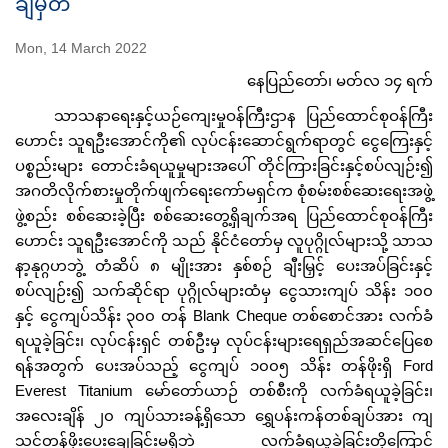
ချမှတ်
Mon, 14 March 2022
နေပြည်တော်၊ မတ်လ ၁၄ ရက်
သာသနာရေးနှင့်ယဉ်ကျေးမှုဝန်ကြီးဌာန ပြည်ထောင်စုဝန်ကြီး
ဟောင်း သူရဦးအောင်ကို၏ လုပ်ငန်းဆောင်ရွက်ရာတွင် ငွေကြေးနှင့်
ပစ္စည်းများ တောင်းခံရယူမှုများအပေါ် တိုင်ကြားခြင်းနှင့်စပ်လျဉ်း၍
အဂတိလိုက်စားမှုတိုက်ဖျက်ရေးကော်မရှင်က စုံစမ်းစစ်ဆေးရေးအဖွဲ့
ဖွဲ့စည်း စစ်ဆေးခဲ့ပြီး စစ်ဆေးတွေ့ရှိချက်အရ ပြည်ထောင်စုဝန်ကြီး
ဟောင်း သူရဦးအောင်ကို သည် နိုင်ငံတော်မှ လူပုဂ္ဂိုလ်များသို့ သာသ
နာ့နုဂ္ဂဟဘွဲ့ တံဆိပ် ၈ မျိုးအား နှစ်စဉ် ချီးမြှင့် ပေးအပ်ခြင်းနှင့်
စပ်လျဉ်း၍ သက်ဆိုင်ရာ ပုဂ္ဂိုလ်များထံမှ ငွေသားကျပ် သိန်း ၁၀၀
နှင့် ငွေကျပ်သိန်း ၃၀၀ တန် Blank Cheque တစ်စောင်အား လက်ခံ
ရယူခဲ့ခြင်း၊ လုပ်ငန်းရှင် တစ်ဦးမှ လုပ်ငန်းများရေရှည်အဆင်ပြေစေ
ရန်အတွက် ပေးအပ်သည့် ငွေကျပ် ၁၀၀၅ သိန်း တန်ဖိုးရှိ Ford
Everest Titanium မော်တော်ယာဉ် တစ်စီးကို လက်ခံရယူခဲ့ခြင်း၊
အလေးချိန် ၂၀ ကျပ်သားခန့်ရှိသော ရွှေပန်းကန်တစ်ချပ်အား ကျ
သင့်တန်ဖိုးပေးချေခြင်းမရှိဘဲ လက်ခံရယူခဲ့ခြင်းတို့ကြောင့်