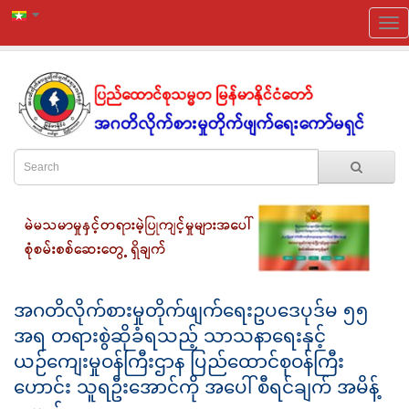
အဂတိလိုက်စားမှုတိုက်ဖျက်ရေးဥပဒေပုဒ်မ ၅၅
အရ တရားစွဲဆိုခံရသည့် သာသနာရေးနှင့်
ယဉ်ကျေးမှုဝန်ကြီးဌာန ပြည်ထောင်စုဝန်ကြီး
ဟောင်း သူရဦးအောင်ကို အပေါ် စီရင်ချက် အမိန့်