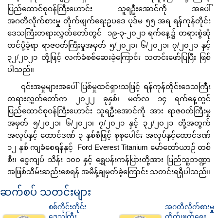
ပြည်ထောင်စုဝန်ကြီးဟောင်း သူရဦးအောင်ကို အပေါ်
အဂတိလိုက်စားမှု တိုက်ဖျက်ရေးဥပဒေ ပုဒ်မ ၅၅ အရ ရန်ကုန်တိုင်း
ဒေသကြီးတရားလွှတ်တော်တွင် ၁၉-၃-၂၀၂၁ ရက်နေ့၌ တရားစွဲဆို
တင်ပို့ခဲ့ရာ ရာဇဝတ်ကြီးမှုအမှတ် ၅/၂၀၂၁၊ ၆/၂၀၂၁၊ ၇/၂၀၂၁ နှင့်
၃၂/၂၀၂၁ တို့ဖြင့် လက်ခံစစ်ဆေးခဲ့ကြောင်း သတင်းဖော်ပြပြီး ဖြစ်
ပါသည်။
၎င်းအမှုများအပေါ် ပြစ်မှုထင်ရှားသဖြင့် ရန်ကုန်တိုင်းဒေသကြီး
တရားလွှတ်တော်က ၂၀၂၂ ခုနှစ်၊ မတ်လ ၁၄ ရက်နေ့တွင်
ပြည်ထောင်စုဝန်ကြီးဟောင်း သူရဦးအောင်ကို အား ရာဇဝတ်ကြီးမှု
အမှတ် ၅/၂၀၂၁၊ ၆/၂၀၂၁၊ ၇/၂၀၂၁ နှင့် ၃၂/၂၀၂၁ တို့အတွက်
အလုပ်နှင့် ထောင်ဒဏ် ၃ နှစ်စီဖြင့် စုစုပေါင်း အလုပ်နှင့်ထောင်ဒဏ်
၁၂ နှစ် ကျခံစေရန်နှင့် Ford Everest Titanium မော်တော်ယာဉ် တစ်
စီး၊ ငွေကျပ် သိန်း ၁၀၀ နှင့် ရွှေပန်းကန်ပြားတို့အား ပြည်သူ့ဘဏ္ဍာ
အဖြစ်သိမ်းဆည်းစေရန် အမိန့်ချမှတ်ခဲ့ကြောင်း သတင်းရရှိပါသည်။
ဆက်စပ် သတင်းများ
စစ်ကိုင်းတိုင်း
အဂတိလိုက်စားမှု
ဒေသကြီး
တိုက်ဖျက်ရေး