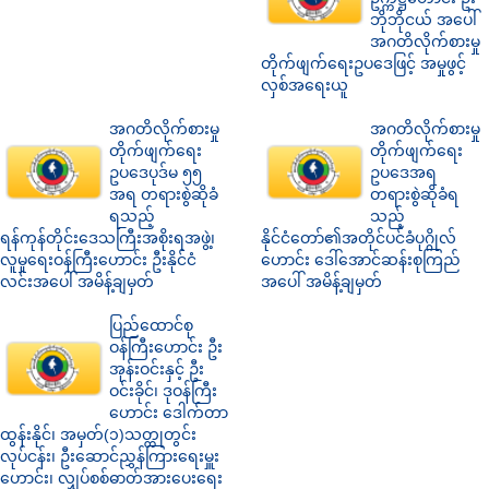
ဘိုဘိုငယ် အပေါ်
အဂတိလိုက်စားမှု
တိုက်ဖျက်ရေးဥပဒေဖြင့် အမှုဖွင့်
လှစ်အရေးယူ
အဂတိလိုက်စားမှု
အဂတိလိုက်စားမှု
တိုက်ဖျက်ရေး
တိုက်ဖျက်ရေး
ဥပဒေပုဒ်မ ၅၅
ဥပဒေအရ
အရ တရားစွဲဆိုခံ
တရားစွဲဆိုခံရ
ရသည့်
သည့်
ရန်ကုန်တိုင်းဒေသကြီးအစိုးရအဖွဲ့၊
နိုင်ငံတော်၏အတိုင်ပင်ခံပုဂ္ဂိုလ်
လူမှုရေးဝန်ကြီးဟောင်း ဦးနိုင်ငံ
ဟောင်း ဒေါ်အောင်ဆန်းစုကြည်
လင်းအပေါ် အမိန့်ချမှတ်
အပေါ် အမိန့်ချမှတ်
ပြည်ထောင်စု
ဝန်ကြီးဟောင်း ဦး
အုန်းဝင်းနှင့် ဦး
ဝင်းခိုင်၊ ဒုဝန်ကြီး
ဟောင်း ဒေါက်တာ
ထွန်းနိုင်၊ အမှတ်(၁)သတ္တုတွင်း
လုပ်ငန်း၊ ဦးဆောင်ညွှန်ကြားရေးမှူး
ဟောင်း၊ လျှပ်စစ်ဓာတ်အားပေးရေး