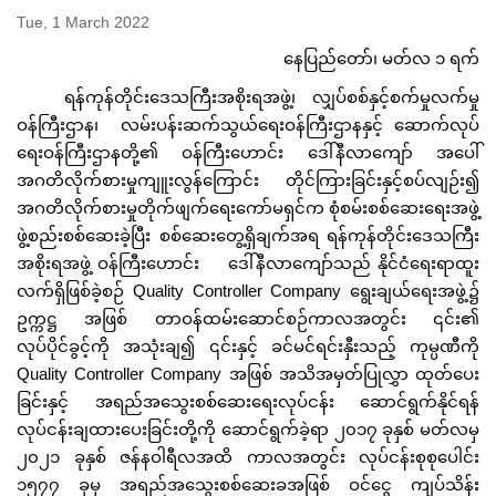
Tue, 1 March 2022
နေပြည်တော်၊ မတ်လ ၁ ရက်
ရန်ကုန်တိုင်းဒေသကြီးအစိုးရအဖွဲ့၊ လျှပ်စစ်နှင့်စက်မှုလက်မှု
ဝန်ကြီးဌာန၊ လမ်းပန်းဆက်သွယ်ရေးဝန်ကြီးဌာနနှင့် ဆောက်လုပ်
ရေးဝန်ကြီးဌာနတို့၏ ဝန်ကြီးဟောင်း ဒေါ်နီလာကျော် အပေါ်
အဂတိလိုက်စားမှုကျူးလွန်ကြောင်း တိုင်ကြားခြင်းနှင့်စပ်လျဉ်း၍
အဂတိလိုက်စားမှုတိုက်ဖျက်ရေးကော်မရှင်က စုံစမ်းစစ်ဆေးရေးအဖွဲ့
ဖွဲ့စည်းစစ်ဆေးခဲ့ပြီး စစ်ဆေးတွေ့ရှိချက်အရ ရန်ကုန်တိုင်းဒေသကြီး
အစိုးရအဖွဲ့ ဝန်ကြီးဟောင်း ဒေါ်နီလာကျော်သည် နိုင်ငံရေးရာထူး
လက်ရှိဖြစ်ခဲ့စဉ် Quality Controller Company ရွေးချယ်ရေးအဖွဲ့၌
ဥက္ကဋ္ဌ အဖြစ် တာဝန်ထမ်းဆောင်စဉ်ကာလအတွင်း ၎င်း၏
လုပ်ပိုင်ခွင့်ကို အသုံးချ၍ ၎င်းနှင့် ခင်မင်ရင်းနှီးသည့် ကုမ္ပဏီကို
Quality Controller Company အဖြစ် အသိအမှတ်ပြုလွှာ ထုတ်ပေး
ခြင်းနှင့် အရည်အသွေးစစ်ဆေးရေးလုပ်ငန်း ဆောင်ရွက်နိုင်ရန်
လုပ်ငန်းချထားပေးခြင်းတို့ကို ဆောင်ရွက်ခဲ့ရာ ၂၀၁၇ ခုနှစ် မတ်လမှ
၂၀၂၁ ခုနှစ် ဇန်နဝါရီလအထိ ကာလအတွင်း လုပ်ငန်းစုစုပေါင်း
၁၅၇၇ ခုမှ အရည်အသွေးစစ်ဆေးခအဖြစ် ဝင်ငွေ ကျပ်သိန်း