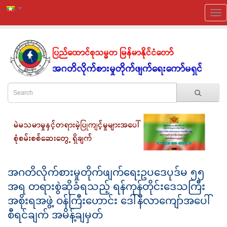
အဂတိလိုက်စားမှုတိုက်ဖျက်ရေးဥပဒေပုဒ်မ ၅၅
အရ တရားစွဲဆိုခံရသည့် ရန်ကုန်တိုင်းဒေသကြီး
အစိုးရအဖွဲ့ ဝန်ကြီးဟောင်း ဒေါ်နီလာကျော်အပေါ်
စီရင်ချက် အမိန့်ချမှတ်