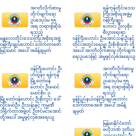
အဂတိလိုက်စားမှု
ရန်ကုန်တိုင်းဒေသ
တိုက်ဖျက်ရေး
ကြီးအစိုးရအဖွဲ့မှ
ဥပဒေပုဒ်မ ၅၅
ဝန်ကြီးချုပ်
အရ တရားစွဲဆိုခံ
ဟောင်း ဦးလှစိုး၊
ရသည့်
စီးပွားရေးရာ
မန္တလေးတိုင်းဒေသကြီးအစိုးရအဖွဲ့
ဝန်ကြီးဟောင်း ဦးအောင်သန်းဦးနှင့်
ဝန်ကြီးချုပ်ဟောင်း ဒေါက်တာဇော်
တိုင်းအတွင်းရေးမှူး ဦးစိုးစိုးဇော် တို့
မြင့်မောင် အပေါ် အမိန့်ချမှတ်
အပေါ် အဂတိလိုက်စားမှု တိုက်ဖျက်
ရေးဥပဒေဖြင့် အမှုဖွင့်လှစ်အရေးယူ
ဝန်ကြီးဟောင်း ဦး
အဂတိလိုက်စားမှု
ဟံထွန်း၊ ရန်ကုန်
တိုက်ဖျက်ရေး
မြို့တော်ဝန်
ဥပဒေပုဒ်မ ၅၅
ဟောင်း ဦးမောင်
အရ တရားစွဲဆိုခံ
မောင်စိုး၊ ဒု-
ရသည့်
မြို့တော်ဝန်ဟောင်း ဦးစိုးလွင်၊ ဒေါ်
မွန်ပြည်နယ်ဝန်ကြီးချုပ်ဟောင်း
လှိုင်မော်ဦး၊ ဦးသန်းနှင့် ကုမ္ပဏီ
ဒေါက်တာအေးဇံ အပေါ် အမိန့်
ဒါရိုက်တာအဖွဲ့ဝင် ဦးဇင်မင်းအောင်
ချမှတ်
တို့အပေါ် အမှုဖွင့်လှစ်အရေးယူ
မြန်မာနိုင်ငံတော်
ဗဟိုဘဏ် ဒုတိယ
ဥက္ကဋ္ဌဟောင်း ဦး