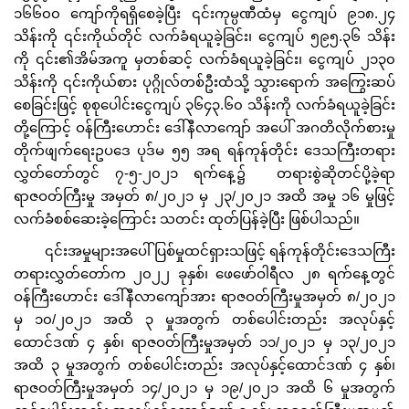
၁၆၆၀၀ ကျော်ကိုရရှိစေခဲ့ပြီး ၎င်းကုမ္ပဏီထံမှ ငွေကျပ် ၉၁၈.၂၄
သိန်းကို ၎င်းကိုယ်တိုင် လက်ခံရယူခဲ့ခြင်း၊ ငွေကျပ် ၅၉၅.၃၆ သိန်း
ကို ၎င်း၏အိမ်အကူ မှတစ်ဆင့် လက်ခံရယူခဲ့ခြင်း၊ ငွေကျပ် ၂၁၃၀
သိန်းကို ၎င်းကိုယ်စား ပုဂ္ဂိုလ်တစ်ဦးထံသို့ သွားရောက် အကြွေးဆပ်
စေခြင်းဖြင့် စုစုပေါင်းငွေကျပ် ၃၆၄၃.၆၀ သိန်းကို လက်ခံရယူခဲ့ခြင်း
တို့ကြောင့် ဝန်ကြီးဟောင်း ဒေါ်နီလာကျော် အပေါ် အဂတိလိုက်စားမှု
တိုက်ဖျက်ရေးဥပဒေ ပုဒ်မ ၅၅ အရ ရန်ကုန်တိုင်း ဒေသကြီးတရား
လွှတ်တော်တွင် ၇-၅-၂၀၂၁ ရက်နေ့၌ တရားစွဲဆိုတင်ပို့ခဲ့ရာ
ရာဇဝတ်ကြီးမှု အမှတ် ၈/၂၀၂၁ မှ ၂၃/၂၀၂၁ အထိ အမှု ၁၆ မှုဖြင့်
လက်ခံစစ်ဆေးခဲ့ကြောင်း သတင်း ထုတ်ပြန်ခဲ့ပြီး ဖြစ်ပါသည်။
၎င်းအမှုများအပေါ် ပြစ်မှုထင်ရှားသဖြင့် ရန်ကုန်တိုင်းဒေသကြီး
တရားလွှတ်တော်က ၂၀၂၂ ခုနှစ်၊ ဖေဖော်ဝါရီလ ၂၈ ရက်နေ့တွင်
ဝန်ကြီးဟောင်း ဒေါ်နီလာကျော်အား ရာဇဝတ်ကြီးမှုအမှတ် ၈/၂၀၂၁
မှ ၁၀/၂၀၂၁ အထိ ၃ မှုအတွက် တစ်ပေါင်းတည်း အလုပ်နှင့်
ထောင်ဒဏ် ၄ နှစ်၊ ရာဇဝတ်ကြီးမှုအမှတ် ၁၁/၂၀၂၁ မှ ၁၃/၂၀၂၁
အထိ ၃ မှုအတွက် တစ်ပေါင်းတည်း အလုပ်နှင့်ထောင်ဒဏ် ၄ နှစ်၊
ရာဇဝတ်ကြီးမှုအမှတ် ၁၄/၂၀၂၁ မှ ၁၉/၂၀၂၁ အထိ ၆ မှုအတွက်