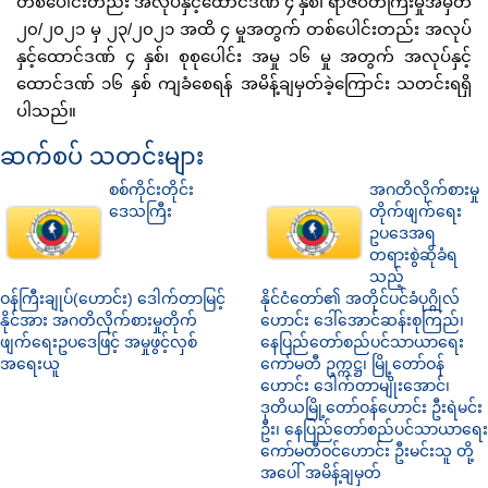
တစ်ပေါင်းတည်း အလုပ်နှင့်ထောင်ဒဏ် ၄ နှစ်၊ ရာဇဝတ်ကြီးမှုအမှတ်
၂၀/၂၀၂၁ မှ ၂၃/၂၀၂၁ အထိ ၄ မှုအတွက် တစ်ပေါင်းတည်း အလုပ်
နှင့်ထောင်ဒဏ် ၄ နှစ်၊ စုစုပေါင်း အမှု ၁၆ မှု အတွက် အလုပ်နှင့်
ထောင်ဒဏ် ၁၆ နှစ် ကျခံစေရန် အမိန့်ချမှတ်ခဲ့ကြောင်း သတင်းရရှိ
ပါသည်။
ဆက်စပ် သတင်းများ
စစ်ကိုင်းတိုင်း
အဂတိလိုက်စားမှု
ဒေသကြီး
တိုက်ဖျက်ရေး
ဥပဒေအရ
တရားစွဲဆိုခံရ
သည့်
ဝန်ကြီးချုပ်(ဟောင်း) ဒေါက်တာမြင့်
နိုင်ငံတော်၏ အတိုင်ပင်ခံပုဂ္ဂိုလ်
နိုင်အား အဂတိလိုက်စားမှုတိုက်
ဟောင်း ဒေါ်အောင်ဆန်းစုကြည်၊
ဖျက်ရေးဥပဒေဖြင့် အမှုဖွင့်လှစ်
နေပြည်တော်စည်ပင်သာယာရေး
အရေးယူ
ကော်မတီ ဥက္ကဋ္ဌ၊ မြို့တော်ဝန်
ဟောင်း ဒေါက်တာမျိုးအောင်၊
ဒုတိယမြို့တော်ဝန်ဟောင်း ဦးရဲမင်း
ဦး၊ နေပြည်တော်စည်ပင်သာယာရေး
ကော်မတီဝင်ဟောင်း ဦးမင်းသူ တို့
အပေါ် အမိန့်ချမှတ်