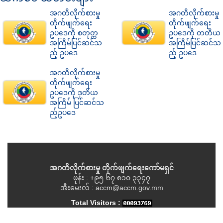
အဂတိလိုက်စားမှု
အဂတိလိုက်စားမှု
တိုက်ဖျက်ရေး
တိုက်ဖျက်ရေး
ဥပဒေကို စတုတ္ထ
ဥပဒေကို တတိယ
အကြိမ်ပြင်ဆင်သ
အကြိမ်ပြင်ဆင်သ
ည့် ဥပဒေ
ည့် ဥပဒေ
အဂတိလိုက်စားမှု
တိုက်ဖျက်ရေး
ဥပဒေကို ဒုတိယ
အကြိမ် ပြင်ဆင်သ
ည့်ဥပဒေ
အဂတိလိုက်စားမှု တိုက်ဖျက်ရေးကော်မရှင်
ဖုန်း : +၉၅ ၆၇ ၈၁၀ ၃၃၄၇
အီးမေးလ် : accm@accm.gov.mm
Total Visitors :