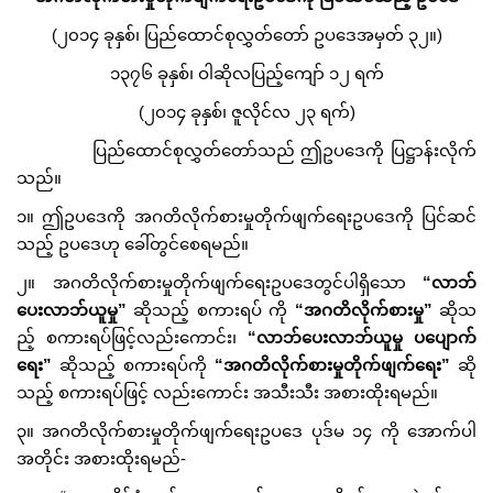
(၂၀၁၄ ခုနှစ်၊ ပြည်ထောင်စုလွှတ်တော် ဥပဒေအမှတ် ၃၂။)
၁၃၇၆ ခုနှစ်၊ ဝါဆိုလပြည့်ကျော် ၁၂ ရက်
(၂၀၁၄ ခုနှစ်၊ ဇူလိုင်လ ၂၃ ရက်)
ပြည်ထောင်စုလွှတ်တော်သည် ဤဥပဒေကို ပြဋ္ဌာန်းလိုက်
သည်။
၁။ ဤဥပဒေကို အဂတိလိုက်စားမှုတိုက်ဖျက်ရေးဥပဒေကို ပြင်ဆင်
သည့် ဥပဒေဟု ခေါ်တွင်စေရမည်။
၂။ အဂတိလိုက်စားမှုတိုက်ဖျက်ရေးဥပဒေတွင်ပါရှိသော
“လာဘ်
ပေးလာဘ်ယူမှု”
ဆိုသည့် စကားရပ် ကို
“အဂတိလိုက်စားမှု”
ဆိုသ
ည့် စကားရပ်ဖြင့်လည်းကောင်း၊
“လာဘ်ပေးလာဘ်ယူမှု ပပျောက်
ရေး”
ဆိုသည့် စကားရပ်ကို
“အဂတိလိုက်စားမှုတိုက်ဖျက်ရေး”
ဆို
သည့် စကားရပ်ဖြင့် လည်းကောင်း အသီးသီး အစားထိုးရမည်။
၃။ အဂတိလိုက်စားမှုတိုက်ဖျက်ရေးဥပဒေ ပုဒ်မ ၁၄ ကို အောက်ပါ
အတိုင်း အစားထိုးရမည်-