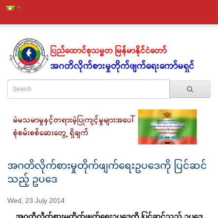
အဂတိလိုက်စားမှုတိုက်ဖျက်ရေးဥပဒေကို ပြင်ဆင်
သည့် ဥပဒေ
Wed, 23 July 2014
အဂတိလိုက်စားမှုတိုက်ဖျက်ရေးဥပဒေကို ပြင်ဆင်သည့် ဥပဒေ