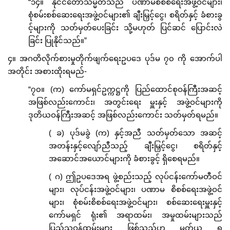
“၁၄။ နိုင်ငံတော်သမ္မတသည် ပဏာမစိစစ်ရေးအဖွဲ့ဝင်များ၊
စုံစမ်းစစ်ဆေးရေးအဖွဲ့ဝင်များ၏ ချီးမြှင့်ငွေ၊ စရိတ်နှင့် ခံစားခွ
င့်များကို သတ်မှတ်ပေးခြင်း သို့မဟုတ် ပြင်ဆင် ပြောင်းလဲ
ခြင်း ပြုနိုင်သည်။”
၄။ အဂတိလိုက်စားမှုတိုက်ဖျက်ရေးဥပဒေ ပုဒ်မ ၇၀ ကို အောက်ပါ
အတိုင်း အစားထိုးရမည်-
“၇၀။ (က) ကော်မရှင်ဥက္ကဋ္ဌကို ပြည်ထောင်စုဝန်ကြီးအဆင့်
အဖြစ်လည်းကောင်း၊ အတွင်းရေး မှူးနှင့် အဖွဲ့ဝင်များကို
ဒုတိယဝန်ကြီးအဆင့် အဖြစ်လည်းကောင်း သတ်မှတ်ရမည်။
( ခ) ပုဒ်မခွဲ (က) နှင့်အညီ သတ်မှတ်သော အဆင့်
အတန်းနှင့်လျော်ညီသည့် ချီးမြှင့်ငွေ၊ စရိတ်နှင့်
အဆောင်အယောင်များကို ခံစားခွင့် ရှိစေရမည်။
( ဂ) ဤဥပဒေအရ ဖွဲ့စည်းသည့် လုပ်ငန်းကော်မတီဝင်
များ၊ လုပ်ငန်းအဖွဲ့ဝင်များ၊ ပဏာမ စိစစ်ရေးအဖွဲ့ဝင်
များ၊ စုံစမ်းစိစစ်ရေးအဖွဲ့ဝင်များ၊ စစ်ဆေးရေးမှူးနှင့်
ကော်မရှင် ရုံး၏ အရာထမ်း၊ အမှုထမ်းများသည်
ပြည်သူ့ဝန်ထမ်းများ ဖြစ်သည်ဟု မှတ်ယူ ရ