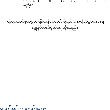
မည်။”
ပြည်ထောင်စုသမ္မတမြန်မာနိုင်ငံတော် ဖွဲ့စည်းပုံအခြေခံဥပဒေအရ
ကျွန်ုပ်လက်မှတ်ရေးထိုးသည်။
ဆက်စပ် သတင်းများ