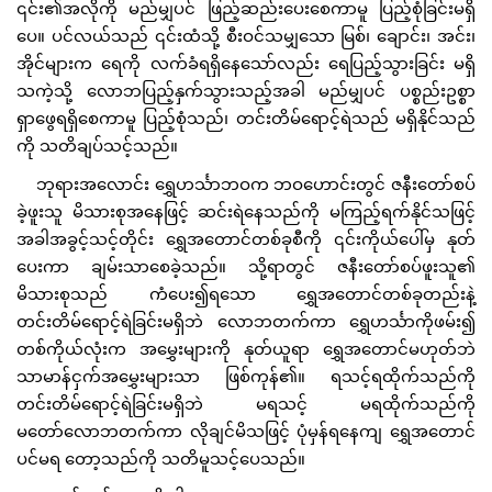
၎င်း၏အလိုကို မည်မျှပင် ဖြည့်ဆည်းပေးစေကာမူ ပြည့်စုံခြင်းမရှိ
ပေ။ ပင်လယ်သည် ၎င်းထံသို့ စီးဝင်သမျှသော မြစ်၊ ချောင်း၊ အင်း၊
အိုင်များက ရေကို လက်ခံရရှိနေသော်လည်း ရေပြည့်သွားခြင်း မရှိ
သကဲ့သို့ လောဘပြည့်နှက်သွားသည့်အခါ မည်မျှပင် ပစ္စည်းဥစ္စာ
ရှာဖွေရရှိစေကာမူ ပြည့်စုံသည်၊ တင်းတိမ်ရောင့်ရဲသည် မရှိနိုင်သည်
ကို သတိချပ်သင့်သည်။
ဘုရားအလောင်း ရွှေဟင်္သာဘဝက ဘဝဟောင်းတွင် ဇနီးတော်စပ်
ခဲ့ဖူးသူ မိသားစုအနေဖြင့် ဆင်းရဲနေသည်ကို မကြည့်ရက်နိုင်သဖြင့်
အခါအခွင့်သင့်တိုင်း ရွှေအတောင်တစ်ခုစီကို ၎င်းကိုယ်ပေါ်မှ နုတ်
ပေးကာ ချမ်းသာစေခဲ့သည်။ သို့ရာတွင် ဇနီးတော်စပ်ဖူးသူ၏
မိသားစုသည် ကံပေး၍ရသော ရွှေအတောင်တစ်ခုတည်းနဲ့
တင်းတိမ်ရောင့်ရဲခြင်းမရှိဘဲ လောဘတက်ကာ ရွှေဟင်္သာကိုဖမ်း၍
တစ်ကိုယ်လုံးက အမွှေးများကို နုတ်ယူရာ ရွှေအတောင်မဟုတ်ဘဲ
သာမာန်ငှက်အမွှေးများသာ ဖြစ်ကုန်၏။ ရသင့်ရထိုက်သည်ကို
တင်းတိမ်ရောင့်ရဲခြင်းမရှိဘဲ မရသင့် မရထိုက်သည်ကို
မတော်လောဘတက်ကာ လိုချင်မိသဖြင့် ပုံမှန်ရနေကျ ရွှေအ‌တောင်
ပင်မရ တော့သည်ကို သတိမူသင့်ပေသည်။