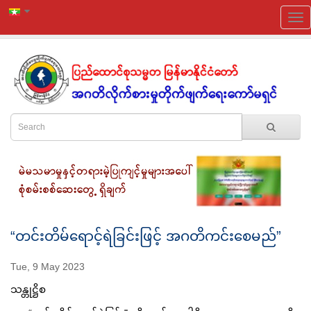
“တင်းတိမ်ရောင့်ရဲခြင်းဖြင့် အဂတိကင်းစေမည်”
Tue, 9 May 2023
သန္တုဋ္ဌိစ