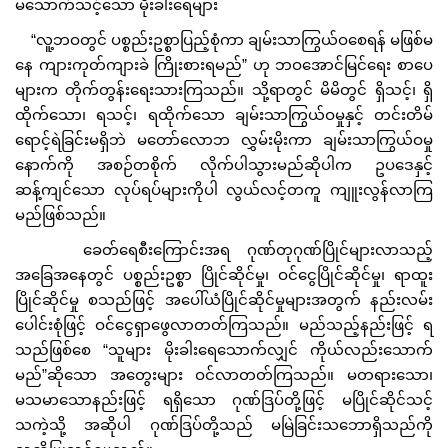
မသောက်သင့်သော မိုးခါးရေများ
“လူ့ဘဝတွင် ပစ္စည်းဥစ္စာပြည့်စုံကာ ချမ်းသာကြွယ်ဝစေရန် မဖြစ်မ
နေ ကျားကုတ်ကျားခဲ ကြိုးစားရမည်” ဟု ဘဝအောင်မြင်ရေး စာပေ
များက တိုက်တွန်းရေးသားကြသည်။ သို့ရာတွင် မိမိတွင် ရှိသင့်၊ ရှိ
ထိုက်သော၊ ရသင့်၊ ရထိုက်သော ချမ်းသာကြွယ်ဝမှုနှင့် တင်းတိမ်
ရောင့်ရဲခြင်းမရှိဘဲ မတော်လောဘ လွှမ်းမိုးကာ ချမ်းသာကြွယ်ဝမှု
နောက်ကို အစဉ်တစိုက် လိုက်ပါသွားမည်ဆိုပါက ဥပဒေနှင့်
ဆန့်ကျင်သော လုပ်ရပ်များကိုပါ လွယ်လင့်တကူ ကျူးလွန်လာကြ
မည်ဖြစ်သည်။
ခေတ်ရေစီးကြောင်းအရ ဂုဏ်တုဂုဏ်ပြိုင်များလာသည့်
အခြေအနေတွင် ပစ္စည်းဥစ္စာ ပြိုင်ဆိုင်မှု၊ ဝင်ငွေပြိုင်ဆိုင်မှု၊ ရာထူး
ပြိုင်ဆိုင်မှု စသည်ဖြင့် အပေါ်ယံပြိုင်ဆိုင်မှုများအတွက် နည်းလမ်း
ပေါင်းစုံဖြင့် ဝင်ငွေရှာဖွေလာတတ်ကြသည်။ မည်သည့်နည်းဖြင့် ရ
သည်ဖြစ်စေ “သူများ မိုးခါးရေသောက်လျှင် ကိုယ်လည်းသောက်
မည်”ဆိုသော အတွေးများ ဝင်လာတတ်ကြသည်။ မတရားသော၊
မသမာသောနည်းဖြင့် ရရှိသော ဂုဏ်ဒြပ်တို့ဖြင့် မပြိုင်ဆိုင်သင့်
သကဲ့သို့ အဆိုပါ ဂုဏ်ဒြပ်တို့သည် မမြဲခြင်းသ‌ဘောရှိသည်ကို