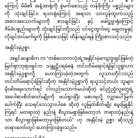
ကြောင့် မိမိ၏ အနံ့အာရုံကို စွဲမက်စေသည့် တန်ဖိုးကြီး ပစ္စည်းများ
ကို သုံးချင်ခြင်း၊ ရသာရုံကြောင့် အရသာ သာလွန်ထူးကဲသည့်
အစားအသောက်များကို စားချင်ခြင်း နှင့် ဖေါဋ္ဌဗ္ဗာရုံကြောင့်
ဇိမ်ခံပစ္စည်းများကို သုံးချင်ခြင်းတို့သည် ဝင်ငွေထွက်ငွေ မမျှတမှုနှင့်
လိုချင်တပ်မက်မှုကို ဖြစ်စေသဖြင့် ထိန်းချုပ်ရန် ကြိုးစားသင့်သည်။
အနှိုင်းမဲ့ဥစ္စာ
အရှင်ဆန္ဒာဓိက က “တစ်လောကလုံးရဲ့အနှိုင်းမဲ့ကျေးဇူးရှင်ဖြစ်တဲ့
မြတ်စွာဘုရားရှင်က သန္တုဋ္ဌိပရမံဓနံ တင်းတိမ်ရောင့်ရဲခြင်းဥစ္စာဟာ
အနှိုင်းမဲ့ဥစ္စာလို့ ဟောကြားခဲ့တဲ့အတွက် လူသားတိုင်းသည်
တင်းတိမ်ရောင့်ရဲခြင်းဆိုတဲ့ အနှိုင်းမဲ့ဥစ္စာကို ရယူသင့်တယ်၊ သူများ
မိုးခါးရေသောက်ရင် ငါလည်းသောက်မယ်ဆိုတဲ့ ခပ်ညံ့ညံ့လူတွေရဲ့
အပေါစားစိတ်ဓာတ်မျိုးကို ဖယ်ရှားပြီး မစားရလို့ လျှာပေါ်မြက်
ပေါက်ပြီး သေရင်သေသွားပါစေ ဆိုတဲ့ လူမြတ်စိတ်မျိုး မွေးမြူနိုင်
ကြရင် မတရားတဲ့ နည်းနဲ့ စီးပွားမရှာဖြစ်တော့ဘဲ တရားတဲ့နည်းနဲ့
သာ စီးပွားရှာဖြစ်တော့မှာဖြစ်တယ်” ဟု အနှိုင်းမဲ့ ဥစ္စာ ဆိုသည့်
တရားတော်တွင် ဟောကြားခဲ့ဖူးသည်။