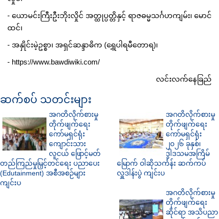
- ယောမင်းကြီးဦးဘိုးလှိုင် အတ္ထုပ္ပတ္တိနှင့် ရာဇဓမ္မသင်္ဂဟကျမ်း၊ မောင်
ထင်၊
- အနှိုင်းမဲ့ဥစ္စာ၊ အရှင်ဆန္ဒာဓိက (ရွှေပါရမီတောရ)၊
- https://www.bawdiwiki.com/
လင်းလက်နေခြည်
ဆက်စပ် သတင်းများ
အဂတိလိုက်စားမှု
အဂတိလိုက်စားမှု
တိုက်ဖျက်ရေး
တိုက်ဖျက်ရေး
ကော်မရှင်ရုံး
ကော်မရှင်ရုံး
ကျောင်းသား
၂၀၂၆ ခုနှစ်၊
လူငယ် ဖြောင့်မတ်
ဒွါဒသမအကြိမ်
တည်ကြည်မှုမြှင့်တင်ရေး ပညာပေး
မြောက် ဝါဆိုသင်္ကန်း ဆက်ကပ်
(Edutainment) အစီအစဉ်များ
လှူဒါန်းပွဲ ကျင်းပ
ကျင်းပ
အဂတိလိုက်စားမှု
တိုက်ဖျက်ရေး
ဆိုင်ရာ အသိပညာ