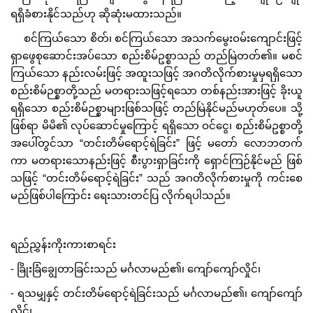
ရရှိခံစားနိုင်သည်ဟု ဆိုဆုံးမထားသည်။
စင်ကြယ်သော စိတ်၊ စင်ကြယ်သော အသက်မွေးဝမ်းကျောင်းဖြင့်
ရှာဖွေစုဆောင်းအပ်သော စည်းစိမ်ဥစ္စာသည် တည်မြဲတတ်၏။ မစင်
ကြယ်သော နည်းလမ်းဖြင့် အထူးသဖြင့် အဂတိလိုက်စားမှုမှရရှိသော
စည်းစိမ်ဉစ္စာတို့သည် မတရားသဖြင့်ရသော တစ်နည်းအားဖြင့် ခိုးယူ
ရရှိသော စည်းစိမ်ဉစ္စာများဖြစ်သဖြင့် တည်မြဲနိုင်မည်မဟုတ်ပေ။ သို့
ဖြစ်ရာ မိမိ၏ လုပ်ဆောင်မှုကြောင့် ရရှိသော ဝင်ငွေ၊ စည်းစိမ်ဥစ္စာတို့
အပေါ်တွင်သာ “တင်းတိမ်ရောင့်ရဲခြင်း” ဖြင့် မတော် လောဘတက်
ကာ မတရားသောနည်းဖြင့် စီးပွားရှာခြင်းကို ရှောင်ကြဉ်နိုင်မည် ဖြစ်
သဖြင့် “တင်းတိမ်ရောင့်ရဲခြင်း” သည် အဂတိလိုက်စားမှုကို ကင်းစေ
မည်ဖြစ်ပါကြောင်း ရေးသားတင်ပြ လိုက်ရပါသည်။
ရည်ညွှန်းကိုးကားစာရင်း
- ခြိုးခြံချွေတာခြင်းသည် မင်္ဂလာမည်၏၊ ကျော်ကျော်လှိုင်၊
- ရသမျှနှင့် တင်းတိမ်ရောင့်ရဲခြင်းသည် မင်္ဂလာမည်၏၊ ကျော်ကျော်
လှိုင်၊