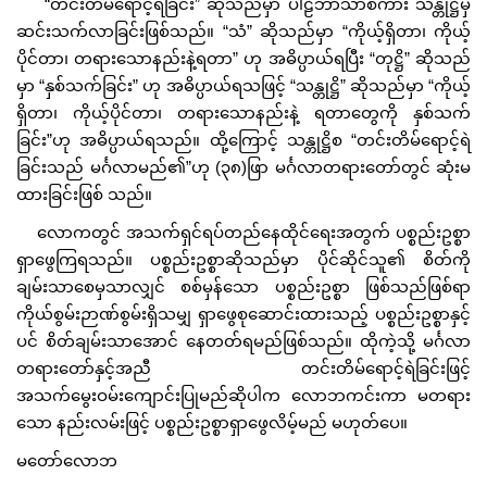
“တင်းတိမ်ရောင့်ရဲခြင်း” ဆိုသည်မှာ ပါဠိဘာသာစကား သန္တုဋ္ဌိမှ
ဆင်းသက်လာခြင်းဖြစ်သည်။ “သံ” ဆိုသည်မှာ “ကိုယ့်ရှိတာ၊ ကိုယ့်
ပိုင်တာ၊ တရားသောနည်းနဲ့ရတာ” ဟု အဓိပ္ပာယ်ရပြီး “တုဋ္ဌိ” ဆိုသည်
မှာ “နှစ်သက်ခြင်း” ဟု အဓိပ္ပာယ်ရသဖြင့် “သန္တုဋ္ဌိ” ဆိုသည်မှာ “ကိုယ့်
ရှိတာ၊ ကိုယ့်ပိုင်တာ၊ တရားသောနည်းနဲ့ ရတာတွေကို နှစ်သက်
ခြင်း”ဟု အဓိပ္ပာယ်ရသည်။ ထို့ကြောင့် သန္တုဋ္ဌိစ “တင်းတိမ်ရောင့်ရဲ
ခြင်းသည် မင်္ဂလာမည်၏”ဟု (၃၈)ဖြာ မင်္ဂလာတရားတော်တွင် ဆုံးမ
ထားခြင်းဖြစ် သည်။
လောကတွင် အသက်ရှင်ရပ်တည်နေထိုင်ရေးအတွက် ပစ္စည်းဥစ္စာ
ရှာဖွေကြရသည်။ ပစ္စည်းဥစ္စာဆိုသည်မှာ ပိုင်ဆိုင်သူ၏ စိတ်ကို
ချမ်းသာစေမှသာလျှင် စစ်မှန်သော ပစ္စည်းဥစ္စာ ဖြစ်သည်ဖြစ်ရာ
ကိုယ်စွမ်းဉာဏ်စွမ်းရှိသမျှ ရှာဖွေစုဆောင်းထားသည့် ပစ္စည်းဥစ္စာနှင့်
ပင် စိတ်ချမ်းသာအောင် နေတတ်ရမည်ဖြစ်သည်။ ထိုကဲ့သို့ မင်္ဂလာ
တရားတော်နှင့်အညီ တင်းတိမ်ရောင့်ရဲခြင်းဖြင့်
အသက်မွေးဝမ်းကျောင်းပြုမည်ဆိုပါက လောဘကင်းကာ မတရား
သော နည်းလမ်းဖြင့် ပစ္စည်းဥစ္စာရှာဖွေလိမ့်မည် မဟုတ်ပေ။
မတော်လောဘ