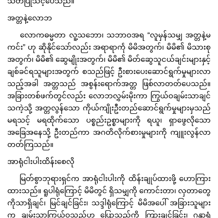
သတိပြုသင့်ပေသည်။
အတ္တနဲ့လောဘ
လောကဓမ္မတာ လူ့သဘော၊ သဘာဝအရ “လူမှန်သမျှ အတ္တနဲ့မ
ကင်း” ဟု ဆိုနိုင်သော်လည်း အရာရာကို မိမိအတွက်၊ မိမိ၏ မိသားစု
အတွက်၊ မိမိ၏ ဆွေမျိုးအတွက်၊ မိမိ၏ မိတ်ဆွေသူငယ်ချင်းများနှင့်
ချစ်ခင်ရသူများအတွက် စသည်ဖြင့် ဦးစားပေးဆောင်ရွက်မှုများလာ
သည့်အခါ အတ္တသည် အစွန်းရောက်အတ္တ ဖြစ်လာတတ်ပေသည်။
အခြားတစ်ဖက်တွင်လည်း လောဘလွှမ်းမိုးကာ ကြွယ်ဝချမ်းသာချင်
သကဲ့သို့ အတ္တလွန်သော ကိုယ်ကျိုးဦးတည်ဆောင်ရွက်မှုများမှသည်
မရသင့် မရထိုက်သော ပစ္စည်းဥစ္စာများကို ရယူ၊ ရှာဖွေလိုသော
အခြေအနေသို့ ဦးတည်ကာ အဂတိလိုက်စားမှုများကို ကျူးလွန်လာ
တတ်ကြသည်။
အာရုံငါးပါးထိန်းစေလို
မြတ်စွာဘုရားရှင်က အာရုံငါးပါးကို ထိန်းချုပ်ထားဖို့ ဟောကြား
ထားသည်။ ရူပါရုံကြောင့် မိမိတွင် ရှိသမျှကို ကောင်းတာ၊ လှတာတွေ
ကိုသာရှိချင်၊ မြင်ချင်ခြင်း၊ သဒ္ဒါရုံကြောင့် မိမိအပေါ် အခြားသူများ
က ချမ်းသာကြွယ်ဝသည်ဟု ပြောသည်ကို ကြားချင်ခြင်း၊ ဂန္ဓာရုံ