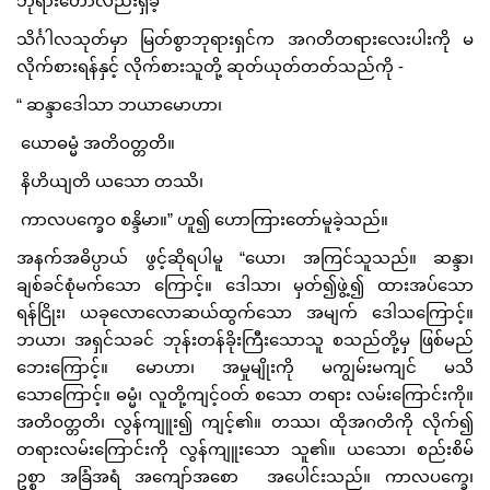
ဘုရားဟောလည်းရှိခဲ့
သိင်္ဂါလသုတ်မှာ မြတ်စွာဘုရားရှင်က အဂတိတရားလေးပါးကို မ
လိုက်စားရန်နှင့် လိုက်စားသူတို့ ဆုတ်ယုတ်တတ်သည်ကို -
“ ဆန္ဒာဒေါသာ ဘယာမောဟာ၊
ယောဓမ္မံ အတိဝတ္တတိ။
နိဟိယျတိ ယသော တဿိ၊
ကာလပက္ခေဝ စန္ဒိမာ။” ဟူ၍‌ ဟောကြားတော်မူခဲ့သည်။
အနက်အဓိပ္ပာယ် ဖွင့်ဆိုရပါမူ “ယော၊ အကြင်သူသည်။ ဆန္ဒာ၊
ချစ်ခင်စုံမက်သော ကြောင့်။ ဒေါသာ၊ မှတ်၍ဖွဲ့၍ ထားအပ်သော
ရန်ငြိုး၊ ယခုလောလောဆယ်ထွက်သော အမျက် ဒေါသကြောင့်။
ဘယာ၊ အရှင်သခင် ဘုန်းတန်ခိုးကြီးသောသူ စသည်တို့မှ ဖြစ်မည်
ဘေးကြောင့်။ မောဟာ၊ အမှုမျိုးကို မကျွမ်းမကျင် မသိ
သောကြောင့်။ ဓမ္မံ၊ လူတို့ကျင့်ဝတ် စ‌သော တရား လမ်းကြောင်းကို။
အတိဝတ္တတိ၊ လွန်ကျူး၍ ကျင့်၏။ တဿ၊ ထိုအဂတိကို လိုက်၍
တရားလမ်းကြောင်းကို လွန်ကျူးသော သူ၏။ ယသော၊ စည်းစိမ်
ဥစ္စာ အခြံအရံ အကျော်အစော အပေါင်းသည်။ ကာလပက္ခေ၊