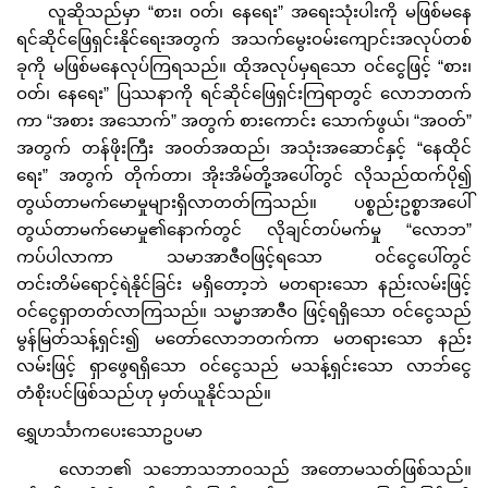
လူဆိုသည်မှာ “စား၊ ဝတ်၊ နေရေး” အရေးသုံးပါးကို မဖြစ်မနေ
ရင်ဆိုင်ဖြေရှင်းနိုင်ရေးအတွက် အသက်မွေးဝမ်းကျောင်းအလုပ်တစ်
ခုကို မဖြစ်မနေလုပ်ကြရသည်။ ထိုအလုပ်မှရသော ဝင်ငွေဖြင့် “စား၊
ဝတ်၊ နေရေး” ပြဿနာကို ရင်ဆိုင်ဖြေရှင်းကြရာတွင် လောဘတက်
ကာ “အစား အသောက်” အတွက် စားကောင်း သောက်ဖွယ်၊ “အဝတ်”
အတွက် တန်ဖိုးကြီး အဝတ်အထည်၊ အသုံးအဆောင်နှင့် “နေထိုင်
ရေး” အတွက် တိုက်တာ၊ အိုးအိမ်တို့အပေါ်တွင် လိုသည်ထက်ပို၍
တွယ်တာမက်မောမှုများရှိလာတတ်ကြသည်။ ပစ္စည်းဥစ္စာအပေါ်
တွယ်တာမက်မောမှု၏နောက်တွင် လိုချင်တပ်မက်မှု “လောဘ”
ကပ်ပါလာကာ သမာအာဇီဝဖြင့်ရသော ဝင်ငွေပေါ်တွင်
တင်းတိမ်‌ရောင့်ရဲနိုင်ခြင်း မရှိတော့ဘဲ မတရားသော နည်းလမ်းဖြင့်
ဝင်ငွေရှာတတ်လာကြသည်။ သမ္မာအာဇီဝ ဖြင့်ရရှိသော ဝင်ငွေသည်
မွန်မြတ်သန့်ရှင်း၍ မတော်လောဘတက်ကာ မတရားသော နည်း
လမ်းဖြင့် ရှာဖွေရရှိသော ဝင်ငွေသည် မသန့်ရှင်းသော လာဘ်ငွေ
တံစိုးပင်ဖြစ်သည်ဟု မှတ်ယူနိုင်သည်။
ရွှေဟင်္သာကပေးသောဥပမာ
လောဘ၏ သဘောသဘာဝသည် အတောမသတ်ဖြစ်သည်။