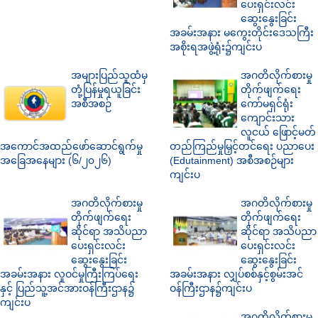
ပေးရှင်းလင်း
ဆွေးနွေးခြင်း
အခမ်းအနား မကွေးတိုင်းဒေသကြီး
အစိုးရအဖွဲ့ရုံး၌ကျင်းပ
အများပြည်သူထံမှ
အဂတိလိုက်စားမှု
တုံ့ပြန်မှုရယူခြင်း
တိုက်ဖျက်ရေး
အစီအစဉ်
ကော်မရှင်ရုံး
ကျောင်းသား
လူငယ် ဖြောင့်မတ်
အကောင်အထည်ဖော်ဆောင်ရွက်မှု
တည်ကြည်မှုမြှင့်တင်ရေး ပညာပေး
အခြေအနေများ (၆/၂၀၂၆)
(Edutainment) အစီအစဉ်များ
ကျင်းပ
အဂတိလိုက်စားမှု
အဂတိလိုက်စားမှု
တိုက်ဖျက်ရေး
တိုက်ဖျက်ရေး
ဆိုင်ရာ အသိပညာ
ဆိုင်ရာ အသိပညာ
ပေးရှင်းလင်း
ပေးရှင်းလင်း
ဆွေးနွေးခြင်း
ဆွေးနွေးခြင်း
အခမ်းအနား လူဝင်မှုကြီးကြပ်ရေး
အခမ်းအနား လျှပ်စစ်နှင့်စွမ်းအင်
နှင့် ပြည်သူ့အင်အားဝန်ကြီးဌာန၌
ဝန်ကြီးဌာန၌ကျင်းပ
ကျင်းပ
အဂတိလိုက်စားမှု