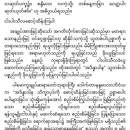
လဆုတ်ပက္ခ၌။ စန္ဒိမာဝ၊ လကဲ့သို့၊ တစ်နေ့တခြား ‌လျော့ပါး
ဆုတ်ယုတ်၏။” ဟု အဓိပ္ပာယ်ရသည်။
ငါးပါးသီလစောင့်ထိန်းကြပါ
အချုပ်အားဖြင့်ဆိုသော် အဂတိလိုက်စားခြင်းဆိုသည်မှာ မတရား
သောနည်းဖြင့် ဝင်ငွေရှာခြင်းဟု ဆိုနိုင်သကဲ့သို့ သူတစ်ပါးဥစ္စာကို မ
တရားသောနည်းဖြင့် ရယူလိုခြင်းဖြစ်သည်။ မိမိကြိုးစားအားထုတ်မှု
ဖြင့်ရသော အရာမဟုတ်သည်ကို ရယူခြင်းသည် ခိုးယူခြင်းပင်
ဖြစ်သည်။ နေ့စဉ် ဘုရားရှိခိုးကြရာတွင် ငါးပါးသီလခံယူ
ဆောက်တည်ကြလေ့ရှိသည်။ ထိုအထဲတွင် “အဒိန္နာဒါန” သူတစ်ပါး
ပစ္စည်းကို ခိုးယူခြင်းကို မပြုလုပ်ခြင်းပါဝင်သည်။
ပါမောက္ခချုပ်ဆရာတော်ဘုရားကြီး ‌ဒေါက်တာနန္ဒမာလာဘိဝံသ
က “အဒိန္နာဒါန သိက္ခာပုဒ်ကို စောင့်ထိန်းခြင်းအားဖြင့် ဥစ္စာစပါး
ပေါများခြင်း၊ သုံး၍မကုန်အောင် စည်းစိမ်ကြွယ်ဝခြင်း၊ မြဲမြံတည်တံ့
သော စည်းစိမ်ရှိခြင်း၊ လိုချင်သော စည်းစိမ်ရလွယ်ခြင်း၊
ရန်သူမျိုးငါးပါးနှင့် မဆက်ဆံရသော စည်းစိမ်ရှိခြင်း၊ ပြန့်ပြောသော
စည်းစိမ်ရှိခြင်း၊ ရောက်ရာအရပ်၌ အကြီးအကဲဖြစ်ခြင်း၊ မရှိသည်၏
အဖြစ်ကို မသိရခြင်း၊ ချမ်းသာစွာနေရခြင်း။” စသည့် အကျိုး ၉ မျိုး