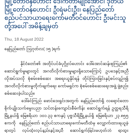
မြို့တော်ဝန်ဟောင်း ဒေါက်တာမျိုးအောင်၊ ဒုတိယ
မြို့တော်ဝန်ဟောင်း ဦးရဲမင်းဦး၊ နေပြည်တော်
စည်ပင်သာယာရေးကော်မတီဝင်ဟောင်း ဦးမင်းသူ
တို့အပေါ် အမိန့်ချမှတ်
Thu, 18 August 2022
နေပြည်တော် ဩဂုတ်လ( ၁၅ )ရက်
နိုင်ငံတော်၏ အတိုင်ပင်ခံပုဂ္ဂိုလ်ဟောင်း ဒေါ်အောင်ဆန်းစုကြည်၏
ဆောင်ရွက်မှုများတွင် အဂတိလိုက်စားမှုများရှိသောကြောင့် ဥပဒေနှင့်အညီ
လိုအပ်သလို စုံစမ်းစစ်ဆေး အရေးယူနိုင်ရန် တိုင်ကြားခြင်းနှင့်စပ်လျဉ်း၍
အဂတိလိုက်စားမှုတိုက်ဖျက်ရေး ကော်မရှင်က စုံစမ်းစစ်ဆေးရေးအဖွဲ့ ဖွဲ့စည်း
စစ်ဆေးခဲ့ပါသည်။
ဒေါ်ခင်ကြည် ဖောင်ဒေးရှင်းအတွက် နေပြည်တော်ရှိ လရောင်တော
စိုက်ပျိုးသက်မွေးပညာ သင်တန်းကျောင်းစီမံကိန်း ဆောင်ရွက်ရန် ဥတ္တရသီရိ
မြို့နယ်ရှိ မြေဧရိယာ ၁၀၁.၃၃ ဧကနှင့် ပုဗ္ဗသီရိမြို့နယ်ရှိ မြေဧရိယာ ၂၃.၈၅၅
ဧကကို နေပြည်တော် စည်ပင်သာယာရေးကော်မတီထံမှ လျှောက်ထားရယူခဲ့
ရာတွင် လုပ်ထုံးလုပ်နည်းနှင့်အညီ ဆောင်ရွက်ခြင်းမဟုတ်ဘဲ ရာထူး