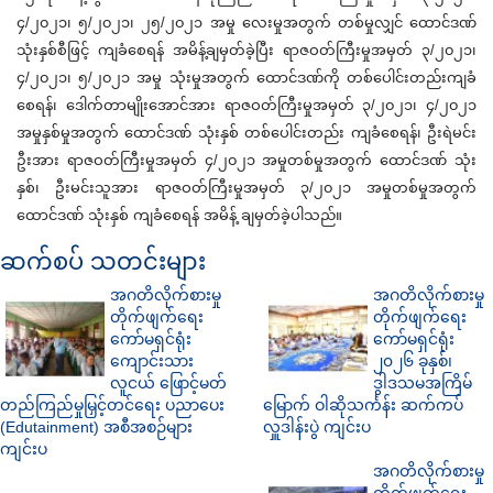
၄/၂၀၂၁၊ ၅/၂၀၂၁၊ ၂၅/၂၀၂၁ အမှု လေးမှုအတွက် တစ်မှုလျှင် ထောင်ဒဏ်
သုံးနှစ်စီဖြင့် ကျခံစေရန် အမိန့်ချမှတ်ခဲ့ပြီး ရာဇဝတ်ကြီးမှုအမှတ် ၃/၂၀၂၁၊
၄/၂၀၂၁၊ ၅/၂၀၂၁ အမှု သုံးမှုအတွက် ထောင်ဒဏ်ကို တစ်ပေါင်းတည်းကျခံ
စေရန်၊ ဒေါက်တာမျိုးအောင်အား ရာဇဝတ်ကြီးမှုအမှတ် ၃/၂၀၂၁၊ ၄/၂၀၂၁
အမှုနှစ်မှုအတွက် ထောင်ဒဏ် သုံးနှစ် တစ်ပေါင်းတည်း ကျခံစေရန်၊ ဦးရဲမင်း
ဦးအား ရာဇဝတ်ကြီးမှုအမှတ် ၄/၂၀၂၁ အမှုတစ်မှုအတွက် ထောင်ဒဏ် သုံး
နှစ်၊ ဦးမင်းသူအား ရာဇဝတ်ကြီးမှုအမှတ် ၃/၂၀၂၁ အမှုတစ်မှုအတွက်
ထောင်ဒဏ် သုံးနှစ် ကျခံစေရန် အမိန့် ချမှတ်ခဲ့ပါသည်။
ဆက်စပ် သတင်းများ
အဂတိလိုက်စားမှု
အဂတိလိုက်စားမှု
တိုက်ဖျက်ရေး
တိုက်ဖျက်ရေး
ကော်မရှင်ရုံး
ကော်မရှင်ရုံး
ကျောင်းသား
၂၀၂၆ ခုနှစ်၊
လူငယ် ဖြောင့်မတ်
ဒွါဒသမအကြိမ်
တည်ကြည်မှုမြှင့်တင်ရေး ပညာပေး
မြောက် ဝါဆိုသင်္ကန်း ဆက်ကပ်
(Edutainment) အစီအစဉ်များ
လှူဒါန်းပွဲ ကျင်းပ
ကျင်းပ
အဂတိလိုက်စားမှု