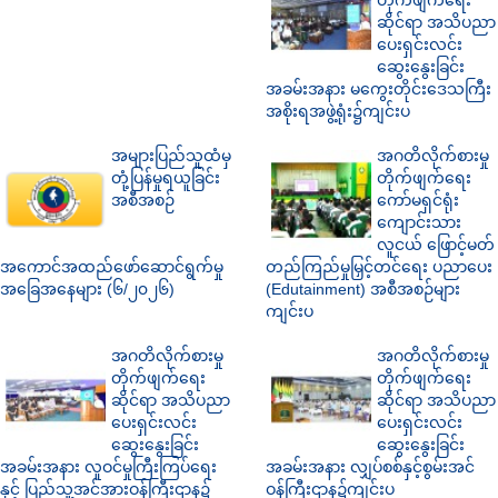
တိုက်ဖျက်ရေး
ဆိုင်ရာ အသိပညာ
ပေးရှင်းလင်း
ဆွေးနွေးခြင်း
အခမ်းအနား မကွေးတိုင်းဒေသကြီး
အစိုးရအဖွဲ့ရုံး၌ကျင်းပ
အများပြည်သူထံမှ
အဂတိလိုက်စားမှု
တုံ့ပြန်မှုရယူခြင်း
တိုက်ဖျက်ရေး
အစီအစဉ်
ကော်မရှင်ရုံး
ကျောင်းသား
လူငယ် ဖြောင့်မတ်
အကောင်အထည်ဖော်ဆောင်ရွက်မှု
တည်ကြည်မှုမြှင့်တင်ရေး ပညာပေး
အခြေအနေများ (၆/၂၀၂၆)
(Edutainment) အစီအစဉ်များ
ကျင်းပ
အဂတိလိုက်စားမှု
အဂတိလိုက်စားမှု
တိုက်ဖျက်ရေး
တိုက်ဖျက်ရေး
ဆိုင်ရာ အသိပညာ
ဆိုင်ရာ အသိပညာ
ပေးရှင်းလင်း
ပေးရှင်းလင်း
ဆွေးနွေးခြင်း
ဆွေးနွေးခြင်း
အခမ်းအနား လူဝင်မှုကြီးကြပ်ရေး
အခမ်းအနား လျှပ်စစ်နှင့်စွမ်းအင်
နှင့် ပြည်သူ့အင်အားဝန်ကြီးဌာန၌
ဝန်ကြီးဌာန၌ကျင်းပ