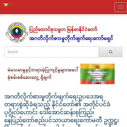
အဂတိလိုက်စားမှုတိုက်ဖျက်ရေးဥပဒေအရ
တရားစွဲဆိုခံရသည့် နိုင်ငံတော်၏ အတိုင်ပင်ခံ
ပုဂ္ဂိုလ်ဟောင်း ဒေါ်အောင်ဆန်းစုကြည်၊
နေပြည်တော်စည်ပင်သာယာရေးကော်မတီ ဥက္ကဋ္ဌ၊