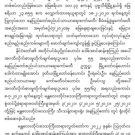
တစ်စပ်တည်းဖြစ်သော မြေဧရိယာ ၁၀၁.၃၃ ဧကနှင့် ပုဗ္ဗသီရိမြို့နယ်ရှိ မြေ
ဧရိယာ ၂၃.၈၅၅ ဧက လျှောက်ထားရယူရာတွင် ၁၈-၂-၂၀၂၀ ရက်နေ့တွင်
ပြုလုပ်သော နေပြည်တော်စည်ပင်သာယာရေးကော်မတီ၊ စီမံခန့်ခွဲမှုကော်မတီ
အစည်းအဝေး အမှတ်စဉ်(၇/၂၀၂၀)မှ မြေနေရာချပေးခြင်းနှင့် မြေငှား
စာချုပ်(မြေဂရန်) ထုတ်ပေးရာတွင် သတ်မှတ်ထားသော လုပ်ထုံးလုပ်နည်း
စည်းမျဉ်းစည်းကမ်းများကို ဖောက်ဖျက်ကျော်လွန်၍ ခွင့်ပြုပေးခဲ့ကြောင်း၊
နိုင်ငံတော်၏ အတိုင်ပင်ခံပုဂ္ဂိုလ်ဟောင်း ဒေါ်အောင်ဆန်းစုကြည် အပေါ်
အဂတိလိုက်စားမှုတိုက်ဖျက်ရေးဥပဒေ ပုဒ်မ ၅၅ အရလည်းကောင်း၊
နေပြည်တော်စည်ပင်သာယာရေးကော်မတီ ဥက္ကဋ္ဌ၊ မြို့တော်ဝန်ဟောင်း
ဒေါက်တာမျိုးအောင်၊ ဒုတိယမြို့တော်ဝန်ဟောင်း ဦးရဲမင်းဦး၊ နေပြည်တော်
စည်ပင်သာယာရေး ကော်မတီဝင်ဟောင်း ဦးမင်းသူ တို့အပေါ်
အဂတိလိုက်စားမှုတိုက်ဖျက်ရေးဥပဒေ ပုဒ်မ ၅၅/၆၃ အရလည်းကောင်း
၈-၇-၂၀၂၁ ရက်နေ့တွင် မန္တလေးတိုင်းဒေသကြီးတရားလွှတ်တော်တွင် တရား
စွဲတင်ပို့ခဲ့ရာရာဇဝတ်ကြီးမှုအမှတ် ၃/၂၀၂၁၊ ၄/၂၀၂၁၊ ၅/၂၀၂၁၊ ၂၅/၂၀၂၁
တို့ဖြင့် မန္တလေးတိုင်းဒေသကြီး သီးသန့်တရားရုံး (နေပြည်တော်) တွင် ရုံးထိုင်
စစ်ဆေးခဲ့ပါသည်။
မန္တလေးတိုင်းဒေသကြီးတရားလွှတ်တော်က ၂၀၂၂ ခုနှစ်၊ ဩဂုတ်လ
၁၅ ရက်နေ့တွင် ဒေါ်အောင်ဆန်းစုကြည်အား ရာဇဝတ်ကြီးမှုအမှတ် ၃/၂၀၂၁၊