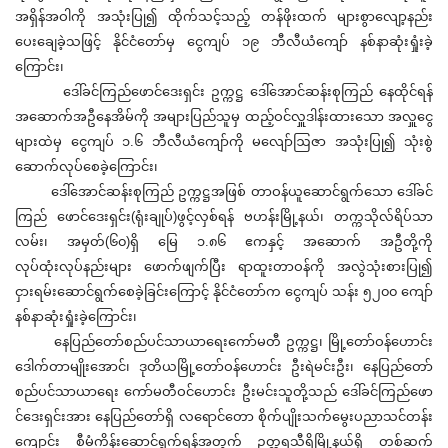
အရှိန်အဝါကို အသုံးပြု၍ ထိုက်သင့်သည့် တန်ဖိုးထက် များစွာလျော့နည်း
ပေးချေခဲ့သဖြင့် နိုင်ငံတော်မှ ငွေကျပ် ၁၉ ဘီလီယံကျော် နစ်နာဆုံးရှုံးခဲ့
ကြောင်း၊
ဒေါ်ခင်ကြည်ဖောင်ဒေးရှင်း ဥက္ကဋ္ဌ ဒေါ်အောင်ဆန်းစုကြည် နေထိုင်ရန်
အဆောက်အဦနေအိမ်ကို အများပြည်သူမှ ထည့်ဝင်လှူဒါန်းထားသော အလှူငွေ
များထဲမှ ငွေကျပ် ၁.၆ ဘီလီယံကျော်ကို မလျော်ဩဇာ အသုံးပြု၍ သုံးစွဲ
ဆောက်လုပ်စေခဲ့ကြောင်း၊
ဒေါ်အောင်ဆန်းစုကြည် ဥက္ကဋ္ဌအဖြစ် တာဝန်ယူဆောင်ရွက်သော ဒေါ်ခင်
ကြည် ဖောင်ဒေးရှင်း(ရုံးချုပ်)ဖွင့်လှစ်ရန် ဗဟန်းမြို့နယ်၊ တက္ကသိုလ်ရိပ်သာ
လမ်း၊ အမှတ်(၆၀)ရှိ မြေ ၁.၈၆ ဧကနှင့် အဆောက် အဦတို့ကို
လုပ်ထုံးလုပ်နည်းများ ဖောက်ဖျက်ပြီး ရာထူးတာဝန်ကို အလွဲသုံးစားပြု၍
ငှားရမ်းဆောင်ရွက်စေခဲ့ခြင်းကြောင့် နိုင်ငံတော်က ငွေကျပ် သန်း ၅၂၀၀ ကျော်
နစ်နာဆုံးရှုံးခဲ့ကြောင်း၊
နေပြည်တော်စည်ပင်သာယာရေးကော်မတီ ဥက္ကဋ္ဌ၊ မြို့တော်ဝန်ဟောင်း
ဒေါက်တာမျိုးအောင်၊ ဒုတိယမြို့တော်ဝန်ဟောင်း ဦးရဲမင်းဦး၊ နေပြည်တော်
စည်ပင်သာယာရေး ကော်မတီဝင်ဟောင်း ဦးမင်းသူတို့သည် ဒေါ်ခင်ကြည်ဖော
င်ဒေးရှင်းအား နေပြည်တော်ရှိ လရောင်တော စိုက်ပျိုးသက်မွေးပညာသင်တန်း
ကျောင်း စီမံကိန်းဆောင်ရွက်ရန်အတွက် ဥတ္တရသီရိမြို့နယ်ရှိ တစ်ဆက်