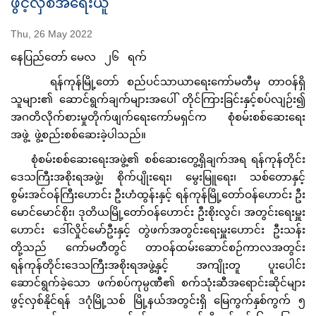
ဖွင့်လှစ်အရေးယူ
Thu, 26 May 2022
နေပြည်တော် မေလ ၂၆ ရက်
ရန်ကုန်မြို့တော် စည်ပင်သာယာရေးကော်မတီမှ တာဝန်ရှိ
သူများ၏ ဆောင်ရွက်ချက်များအပေါ် တိုင်ကြားခြင်းနှင့်စပ်လျဉ်း၍
အဂတိလိုက်စားမှုတိုက်ဖျက်ရေးကော်မရှင်က စုံစမ်းစစ်ဆေးရေး
အဖွဲ့ ဖွဲ့စည်းစစ်ဆေးခဲ့ပါသည်။
စုံစမ်းစစ်ဆေးရေးအဖွဲ့၏ စစ်ဆေးတွေ့ရှိချက်အရ ရန်ကုန်တိုင်း
ဒေသကြီးအစိုးရအဖွဲ့၊ စိုက်ပျိုးရေး၊ မွေးမြူရေး၊ သစ်တောနှင့်
စွမ်းအင်ဝန်ကြီးဟောင်း ဦးဟံထွန်းနှင့် ရန်ကုန်မြို့တော်ဝန်ဟောင်း ဦး
မောင်မောင်စိုး၊ ဒုတိယမြို့တော်ဝန်ဟောင်း ဦးစိုးလွင်၊ အတွင်းရေးမှူး
ဟောင်း ဒေါ်လှိုင်မော်ဦးနှင့် တွဲဖက်အတွင်းရေးမှူးဟောင်း ဦးသန်း
တို့သည် ကော်မတီတွင် တာဝန်ထမ်းဆောင်စဉ်ကာလအတွင်း
ရန်ကုန်တိုင်းဒေသကြီးအစိုးရအဖွဲ့နှင့် အကျိုးတူ ပူးပေါင်း
ဆောင်ရွက်ခဲ့သော ဖက်စပ်ကုမ္ပဏီ၏ စက်သုံးဆီအရောင်းဆိုင်များ
ဖွင့်လှစ်နိုင်ရန် ဒဂုံမြို့သစ် မြို့နယ်အတွင်းရှိ မြေကွက်နှစ်ကွက် ၅