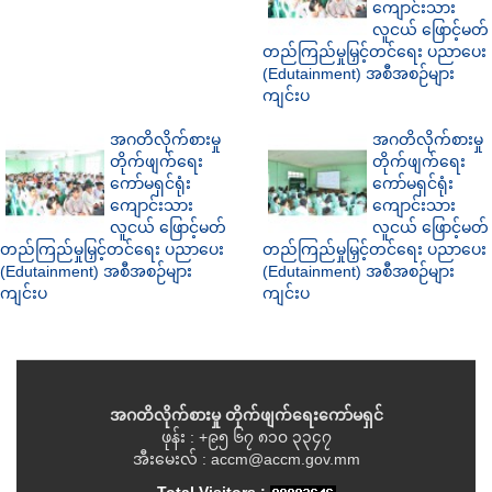
ကျောင်းသား
လူငယ် ဖြောင့်မတ်
တည်ကြည်မှုမြှင့်တင်ရေး ပညာပေး
(Edutainment) အစီအစဉ်များ
ကျင်းပ
အဂတိလိုက်စားမှု
အဂတိလိုက်စားမှု
တိုက်ဖျက်ရေး
တိုက်ဖျက်ရေး
ကော်မရှင်ရုံး
ကော်မရှင်ရုံး
ကျောင်းသား
ကျောင်းသား
လူငယ် ဖြောင့်မတ်
လူငယ် ဖြောင့်မတ်
တည်ကြည်မှုမြှင့်တင်ရေး ပညာပေး
တည်ကြည်မှုမြှင့်တင်ရေး ပညာပေး
(Edutainment) အစီအစဉ်များ
(Edutainment) အစီအစဉ်များ
ကျင်းပ
ကျင်းပ
အဂတိလိုက်စားမှု တိုက်ဖျက်ရေးကော်မရှင်
ဖုန်း : +၉၅ ၆၇ ၈၁၀ ၃၃၄၇
အီးမေးလ် : accm@accm.gov.mm