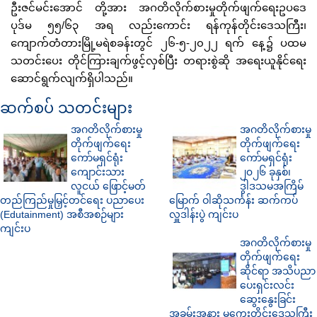
ဦးဇင်မင်းအောင် တို့အား အဂတိလိုက်စားမှုတိုက်ဖျက်ရေးဥပဒေ
ပုဒ်မ ၅၅/၆၃ အရ လည်းကောင်း ရန်ကုန်တိုင်းဒေသကြီး၊
ကျောက်တံတားမြို့မရဲစခန်းတွင် ၂၆-၅-၂၀၂၂ ရက် နေ့၌ ပထမ
သတင်းပေး တိုင်ကြားချက်ဖွင့်လှစ်ပြီး တရားစွဲဆို အရေးယူနိုင်ရေး
ဆောင်ရွက်လျက်ရှိပါသည်။
ဆက်စပ် သတင်းများ
အဂတိလိုက်စားမှု
အဂတိလိုက်စားမှု
တိုက်ဖျက်ရေး
တိုက်ဖျက်ရေး
ကော်မရှင်ရုံး
ကော်မရှင်ရုံး
ကျောင်းသား
၂၀၂၆ ခုနှစ်၊
လူငယ် ဖြောင့်မတ်
ဒွါဒသမအကြိမ်
တည်ကြည်မှုမြှင့်တင်ရေး ပညာပေး
မြောက် ဝါဆိုသင်္ကန်း ဆက်ကပ်
(Edutainment) အစီအစဉ်များ
လှူဒါန်းပွဲ ကျင်းပ
ကျင်းပ
အဂတိလိုက်စားမှု
တိုက်ဖျက်ရေး
ဆိုင်ရာ အသိပညာ
ပေးရှင်းလင်း
ဆွေးနွေးခြင်း
အခမ်းအနား မကွေးတိုင်းဒေသကြီး