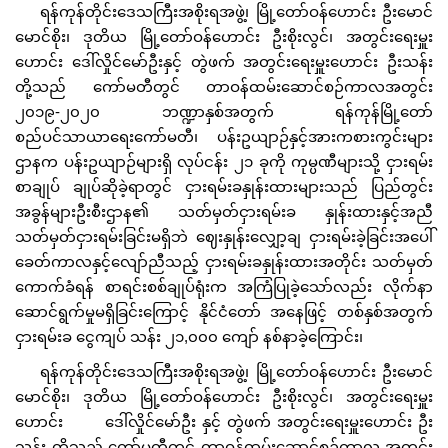
ရန်ကုန်တိုင်းဒေသကြီးအစိုးရအဖွဲ့၊ မြို့တော်ဝန်ဟောင်း ဦးမောင်
မောင်စိုး၊ ဒုတိယ မြို့တော်ဝန်ဟောင်း ဦးစိုးလွင်၊ အတွင်းရေးမှူး
ဟောင်း ဒေါ်လှိုင်မော်ဦးနှင့် တွဲဖက် အတွင်းရေးမှူးဟောင်း ဦးသန်း
တို့သည် ကော်မတီတွင် တာဝန်ထမ်းဆောင်စဉ်ကာလအတွင်း
၂၀၁၉-၂၀၂၀ ဘဏ္ဍာနှစ်အတွက် ရန်ကုန်မြို့တော်
စည်ပင်သာယာရေးကော်မတီ၊ ပန်းဥယျာဉ်နှင့်အားကစားကွင်းများ
ဌာနက ပန်းဥယျာဉ်များရှိ လုပ်ငန်း ၂၁ ခုကို ကုမ္ပဏီများသို့ ငှားရမ်း
စာချုပ် ချုပ်ဆိုခဲ့ရာတွင် ငှားရမ်းခနှုန်းထားများသည် ပြည်တွင်း
အခွန်များဦးစီးဌာန၏ သတ်မှတ်ငှားရမ်းခ နှုန်းထားနှင့်အညီ
သတ်မှတ်ငှားရမ်းခြင်းမရှိဘဲ ဈေးနှုန်းလျှော့ချ ငှားရမ်းခဲ့ခြင်းအပေါ်
ခေတ်ကာလနှင့်လျော်ညီသည့် ငှားရမ်းခနှုန်းထားအတိုင်း သတ်မှတ်
ကောက်ခံရန် စာရင်းစစ်ချုပ်ရုံးက အကြံပြုခဲ့သော်လည်း လိုက်နာ
ဆောင်ရွက်မှုမရှိခြင်းကြောင့် နိုင်ငံတော် အနေဖြင့် တစ်နှစ်အတွက်
ငှားရမ်းခ ငွေကျပ် သန်း ၂၁,၀၀၀ ကျော် နစ်နာခဲ့ကြောင်း၊
ရန်ကုန်တိုင်းဒေသကြီးအစိုးရအဖွဲ့၊ မြို့တော်ဝန်ဟောင်း ဦးမောင်
မောင်စိုး၊ ဒုတိယ မြို့တော်ဝန်ဟောင်း ဦးစိုးလွင်၊ အတွင်းရေးမှူး
ဟောင်း ဒေါ်လှိုင်မော်ဦး နှင့် တွဲဖက် အတွင်းရေးမှူးဟောင်း ဦး
သန်း တို့သည် ကော်မတီတွင် တာဝန်ထမ်းဆောင်စဉ်ကာလ အတွင်း