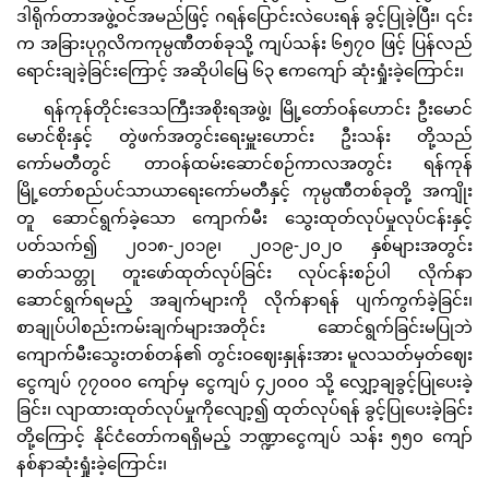
ဒါရိုက်တာအဖွဲ့ဝင်အမည်ဖြင့် ဂရန်ပြောင်းလဲပေးရန် ခွင့်ပြုခဲ့ပြီး၊ ၎င်း
က အခြားပုဂ္ဂလိကကုမ္ပဏီတစ်ခုသို့ ကျပ်သန်း ၆၅၇၀ ဖြင့် ပြန်လည်
ရောင်းချခဲ့ခြင်းကြောင့် အဆိုပါမြေ ၆၃ ဧကကျော် ဆုံးရှုံးခဲ့ကြောင်း၊
ရန်ကုန်တိုင်းဒေသကြီးအစိုးရအဖွဲ့၊ မြို့တော်ဝန်ဟောင်း ဦးမောင်
မောင်စိုးနှင့် တွဲဖက်အတွင်းရေးမှူးဟောင်း ဦးသန်း တို့သည်
ကော်မတီတွင် တာဝန်ထမ်းဆောင်စဉ်ကာလအတွင်း ရန်ကုန်
မြို့တော်စည်ပင်သာယာရေးကော်မတီနှင့် ကုမ္ပဏီတစ်ခုတို့ အကျိုး
တူ ဆောင်ရွက်ခဲ့သော ကျောက်မီး သွေးထုတ်လုပ်မှုလုပ်ငန်းနှင့်
ပတ်သက်၍ ၂၀၁၈-၂၀၁၉၊ ၂၀၁၉-၂၀၂၀ နှစ်များအတွင်း
ဓာတ်သတ္တု တူးဖော်ထုတ်လုပ်ခြင်း လုပ်ငန်းစဉ်ပါ လိုက်နာ
ဆောင်ရွက်ရမည့် အချက်များကို လိုက်နာရန် ပျက်ကွက်ခဲ့ခြင်း၊
စာချုပ်ပါစည်းကမ်းချက်များအတိုင်း ဆောင်ရွက်ခြင်းမပြုဘဲ
ကျောက်မီးသွေးတစ်တန်၏ တွင်းဝဈေးနှုန်းအား မူလသတ်မှတ်ဈေး
ငွေကျပ် ၇၇၀၀၀ ကျော်မှ ငွေကျပ် ၄၂၀၀၀ သို့ လျှော့ချခွင့်ပြုပေးခဲ့
ခြင်း၊ လျာထားထုတ်လုပ်မှုကိုလျော့၍ ထုတ်လုပ်ရန် ခွင့်ပြုပေးခဲ့ခြင်း
တို့ကြောင့် နိုင်ငံတော်ကရရှိမည့် ဘဏ္ဍာငွေကျပ် သန်း ၅၅၀ ကျော်
နစ်နာဆုံးရှုံးခဲ့ကြောင်း၊