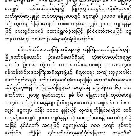
ဧက ကျော်အား ၂၀၁၈ ခုနှစ်နှင့် ၂၀၁၉ ခုနှစ်တို့တွင် နှစ် ၆၀ မြေငှား
စာချုပ် ဂရန်ထုတ်ပေးခဲ့ရာ၌ ပြည်တွင်းအခွန်များဦးစီးဌာန၏
သတ်မှတ်ဈေးနှုန်း တစ်စတုရန်းပေလျှင် ငွေကျပ် ၂၀၀၀၀ ခန့်နှုန်း
ဖြင့် တွက်ချက်ခြင်းမပြုဘဲ တစ်စတုရန်းပေလျှင် ၂၀၀၀ ကျပ်နှုန်း
ဖြင့် ပေးသွင်းစေရန် ဆောင်ရွက်ခဲ့သဖြင့် နိုင်ငံတော်အနေဖြင့် ငွေ
ကျပ် သန်း ၄၂၀၀ ကျော် နစ်နာဆုံးရှုံးခဲ့ကြောင်း၊
ရန်ကုန်တိုင်းဒေသကြီးအစိုးရအဖွဲ့ ဝန်ကြီးဟောင်းဦးဟံထွန်း၊
မြို့တော်ဝန်ဟောင်း ဦးမောင်မောင်စိုးနှင့် တွဲဖက်အတွင်းရေးမှူး
ဟောင်း ဦးသန်း တို့သည် တာဝန်ထမ်းဆောင်စဉ် ကာလအတွင်း
ရန်ကုန်တိုင်းဒေသကြီးအစိုးရအဖွဲ့နှင့် စီးပွားရေး အကျိုးတူပူးပေါင်း
ဆောင်ရွက်သည့် ဖက်စပ်ကုမ္ပဏီ၏အမည်ဖြင့် စက်သုံးဆီအရောင်း
ဆိုင်ဖွင့်လှစ်ရန် ဒဂုံမြို့သစ်မြို့နယ် အတွင်းရှိ မြေဧရိယာ ၆၃ ဧက
ကျော်အား ၂၀၁၉ ခုနှစ်အတွင်း နှစ် ၆၀ မြေငှားဂရန် ထုတ်ပေးခဲ့
ရာတွင် ပြည်တွင်းအခွန်များဦးစီးဌာန၏သတ်မှတ်ဈေးနှုန်း တစ်ဧက
လျှင် ငွေကျပ် သိန်း ၁၀၀၀ နှုန်းဖြင့် တွက်ချက်ခြင်းမပြုဘဲ တစ်
စတုရန်းပေလျှင် ၂၀၀၀ ကျပ်နှုန်းဖြင့် ပေးသွင်းစေရန် ဆောင်ရွက်ခဲ့
သဖြင့် နိုင်ငံတော် အနေဖြင့် ငွေကျပ်သန်း ၈၀၀ ကျော် နစ်နာခဲ့
ကြောင်း၊ ထို့ပြင် ၎င်းဖက်စပ်ကုမ္ပဏီပိုင်မြေအား ကုမ္ပဏီ၏