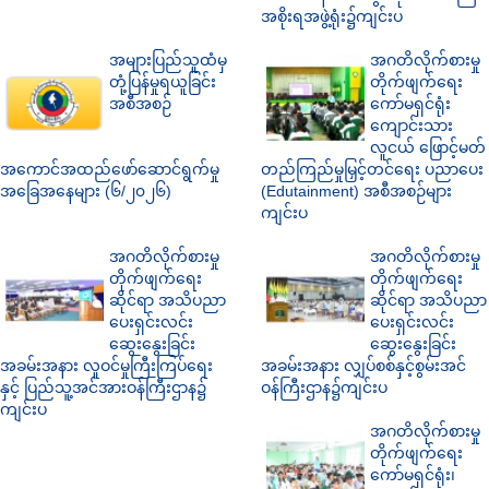
အစိုးရအဖွဲ့ရုံး၌ကျင်းပ
အများပြည်သူထံမှ
အဂတိလိုက်စားမှု
တုံ့ပြန်မှုရယူခြင်း
တိုက်ဖျက်ရေး
အစီအစဉ်
ကော်မရှင်ရုံး
ကျောင်းသား
လူငယ် ဖြောင့်မတ်
အကောင်အထည်ဖော်ဆောင်ရွက်မှု
တည်ကြည်မှုမြှင့်တင်ရေး ပညာပေး
အခြေအနေများ (၆/၂၀၂၆)
(Edutainment) အစီအစဉ်များ
ကျင်းပ
အဂတိလိုက်စားမှု
အဂတိလိုက်စားမှု
တိုက်ဖျက်ရေး
တိုက်ဖျက်ရေး
ဆိုင်ရာ အသိပညာ
ဆိုင်ရာ အသိပညာ
ပေးရှင်းလင်း
ပေးရှင်းလင်း
ဆွေးနွေးခြင်း
ဆွေးနွေးခြင်း
အခမ်းအနား လူဝင်မှုကြီးကြပ်ရေး
အခမ်းအနား လျှပ်စစ်နှင့်စွမ်းအင်
နှင့် ပြည်သူ့အင်အားဝန်ကြီးဌာန၌
ဝန်ကြီးဌာန၌ကျင်းပ
ကျင်းပ
အဂတိလိုက်စားမှု
တိုက်ဖျက်ရေး
ကော်မရှင်ရုံး၊