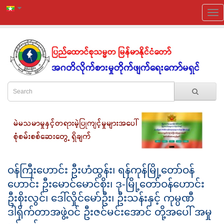
ဝန်ကြီးဟောင်း ဦးဟံထွန်း၊ ရန်ကုန်မြို့တော်ဝန်
ဟောင်း ဦးမောင်မောင်စိုး၊ ဒု-မြို့တော်ဝန်ဟောင်း
ဦးစိုးလွင်၊ ဒေါ်လှိုင်မော်ဦး၊ ဦးသန်းနှင့် ကုမ္ပဏီ
ဒါရိုက်တာအဖွဲ့ဝင် ဦးဇင်မင်းအောင် တို့အပေါ် အမှု