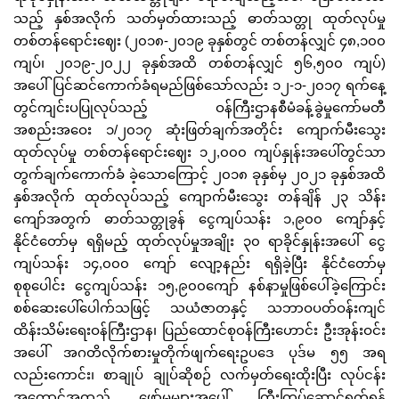
သည့် နှစ်အလိုက် သတ်မှတ်ထားသည့် ဓာတ်သတ္တု ထုတ်လုပ်မှု
တစ်တန်ရောင်းဈေး (၂၀၁၈-၂၀၁၉ ခုနှစ်တွင် တစ်တန်လျှင် ၄၈,၁၀၀
ကျပ်၊ ၂၀၁၉-၂၀၂၂ ခုနှစ်အထိ တစ်တန်လျှင် ၅၆,၅၀၀ ကျပ်)
အပေါ် ပြင်ဆင်ကောက်ခံရမည်ဖြစ်သော်လည်း ၁၂-၁-၂၀၁၇ ရက်နေ့
တွင်ကျင်းပပြုလုပ်သည့် ဝန်ကြီးဌာနစီမံခန့်ခွဲမှုကော်မတီ
အစည်းအဝေး ၁/၂၀၁၇ ဆုံးဖြတ်ချက်အတိုင်း ကျောက်မီးသွေး
ထုတ်လုပ်မှု တစ်တန်ရောင်းဈေး ၁၂,၀၀၀ ကျပ်နှုန်းအပေါ်တွင်သာ
တွက်ချက်ကောက်ခံ ခဲ့သောကြောင့် ၂၀၁၈ ခုနှစ်မှ ၂၀၂၁ ခုနှစ်အထိ
နှစ်အလိုက် ထုတ်လုပ်သည့် ကျောက်မီးသွေး တန်ချိန် ၂၃ သိန်း
ကျော်အတွက် ဓာတ်သတ္တုခွန် ငွေကျပ်သန်း ၁,၉၀၀ ကျော်နှင့်
နိုင်ငံတော်မှ ရရှိမည့် ထုတ်လုပ်မှုအချိုး ၃၀ ရာခိုင်နှုန်းအပေါ် ငွေ
ကျပ်သန်း ၁၄,၀၀၀ ကျော် လျော့နည်း ရရှိခဲ့ပြီး နိုင်ငံတော်မှ
စုစုပေါင်း ငွေကျပ်သန်း ၁၅,၉၀၀ကျော် နစ်နာမှုဖြစ်ပေါ်ခဲ့ကြောင်း
စစ်ဆေးပေါ်ပေါက်သဖြင့် သယံဇာတနှင့် သဘာဝပတ်ဝန်းကျင်
ထိန်းသိမ်းရေးဝန်ကြီးဌာန၊ ပြည်ထောင်စုဝန်ကြီးဟောင်း ဦးအုန်းဝင်း
အပေါ် အဂတိလိုက်စားမှုတိုက်ဖျက်ရေးဥပဒေ ပုဒ်မ ၅၅ အရ
လည်းကောင်း၊ စာချုပ် ချုပ်ဆိုစဉ် လက်မှတ်ရေးထိုးပြီး လုပ်ငန်း
အကောင်အထည် ဖော်မှုများအပေါ် ကြီးကြပ်ဆောင်ရွက်ရန်