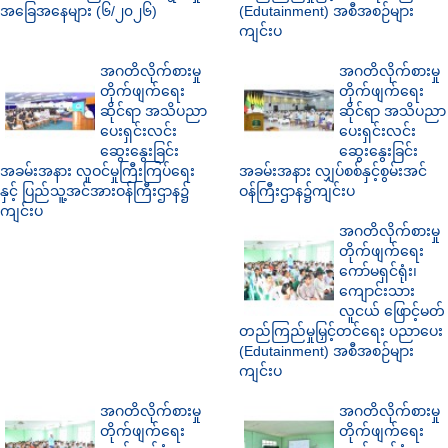
အခြေအနေများ (၆/၂၀၂၆)
(Edutainment) အစီအစဉ်များ
ကျင်းပ
အဂတိလိုက်စားမှု
အဂတိလိုက်စားမှု
တိုက်ဖျက်ရေး
တိုက်ဖျက်ရေး
ဆိုင်ရာ အသိပညာ
ဆိုင်ရာ အသိပညာ
ပေးရှင်းလင်း
ပေးရှင်းလင်း
ဆွေးနွေးခြင်း
ဆွေးနွေးခြင်း
အခမ်းအနား လူဝင်မှုကြီးကြပ်ရေး
အခမ်းအနား လျှပ်စစ်နှင့်စွမ်းအင်
နှင့် ပြည်သူ့အင်အားဝန်ကြီးဌာန၌
ဝန်ကြီးဌာန၌ကျင်းပ
ကျင်းပ
အဂတိလိုက်စားမှု
တိုက်ဖျက်ရေး
ကော်မရှင်ရုံး၊
ကျောင်းသား
လူငယ် ဖြောင့်မတ်
တည်ကြည်မှုမြှင့်တင်ရေး ပညာပေး
(Edutainment) အစီအစဉ်များ
ကျင်းပ
အဂတိလိုက်စားမှု
အဂတိလိုက်စားမှု
တိုက်ဖျက်ရေး
တိုက်ဖျက်ရေး