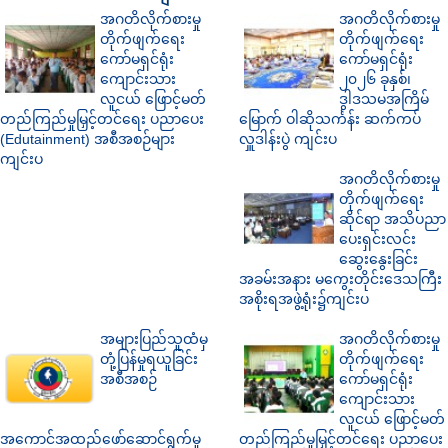
အဂတိလိုက်စားမှု
အဂတိလိုက်စားမှု
တိုက်ဖျက်ရေး
တိုက်ဖျက်ရေး
ကော်မရှင်ရုံး
ကော်မရှင်ရုံး
ကျောင်းသား
၂၀၂၆ ခုနှစ်၊
လူငယ် ဖြောင့်မတ်
ဒွါဒသမအကြိမ်
တည်ကြည်မှုမြှင့်တင်ရေး ပညာပေး
မြောက် ဝါဆိုသင်္ကန်း ဆက်ကပ်
(Edutainment) အစီအစဉ်များ
လှူဒါန်းပွဲ ကျင်းပ
ကျင်းပ
အဂတိလိုက်စားမှု
တိုက်ဖျက်ရေး
ဆိုင်ရာ အသိပညာ
ပေးရှင်းလင်း
ဆွေးနွေးခြင်း
အခမ်းအနား မကွေးတိုင်းဒေသကြီး
အစိုးရအဖွဲ့ရုံး၌ကျင်းပ
အများပြည်သူထံမှ
အဂတိလိုက်စားမှု
တုံ့ပြန်မှုရယူခြင်း
တိုက်ဖျက်ရေး
အစီအစဉ်
ကော်မရှင်ရုံး
ကျောင်းသား
လူငယ် ဖြောင့်မတ်
အကောင်အထည်ဖော်ဆောင်ရွက်မှု
တည်ကြည်မှုမြှင့်တင်ရေး ပညာပေး