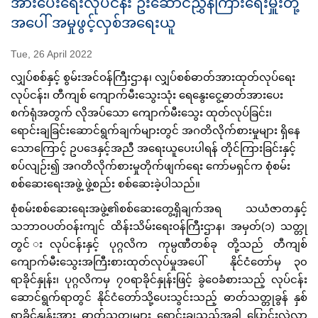
အားပေးရေးလုပ်ငန်း ဦးဆောင်ညွှန်ကြားရေးမှူးတို့
အပေါ် အမှုဖွင့်လှစ်အရေးယူ
Tue, 26 April 2022
လျှပ်စစ်နှင့် စွမ်းအင်ဝန်ကြီးဌာန၊ လျှပ်စစ်ဓာတ်အားထုတ်လုပ်ရေး
လုပ်ငန်း၊ တီကျစ် ကျောက်မီးသွေးသုံး ရေနွေးငွေ့ဓာတ်အားပေး
စက်ရုံအတွက် လိုအပ်သော ကျောက်မီးသွေး ထုတ်လုပ်ခြင်း၊
ရောင်းချခြင်းဆောင်ရွက်ချက်များတွင် အဂတိလိုက်စားမှုများ ရှိနေ
သောကြောင့် ဥပဒေနှင့်အညီ အရေးယူပေးပါရန် တိုင်ကြားခြင်းနှင့်
စပ်လျဉ်း၍ အဂတိလိုက်စားမှုတိုက်ဖျက်ရေး ကော်မရှင်က စုံစမ်း
စစ်ဆေးရေးအဖွဲ့ ဖွဲ့စည်း စစ်ဆေးခဲ့ပါသည်။
စုံစမ်းစစ်ဆေးရေးအဖွဲ့၏စစ်ဆေးတွေ့ရှိချက်အရ သယံဇာတနှင့်
သဘာဝပတ်ဝန်းကျင် ထိန်းသိမ်းရေးဝန်ကြီးဌာန၊ အမှတ်(၁) သတ္တု
တွင် းလုပ်ငန်းနှင့် ပုဂ္ဂလိက ကုမ္ပဏီတစ်ခု တို့သည် တီကျစ်
ကျောက်မီးသွေးအကြီးစားထုတ်လုပ်မှုအပေါ် နိုင်ငံတော်မှ ၃၀
ရာခိုင်နှုန်း၊ ပုဂ္ဂလိကမှ ၇၀ရာခိုင်နှုန်းဖြင့် ခွဲဝေခံစားသည့် လုပ်ငန်း
ဆောင်ရွက်ရာတွင် နိုင်ငံတော်သို့ပေးသွင်းသည့် ဓာတ်သတ္တုခွန် နှစ်
ရာခိုင်နှုန်းအား ဓာတ်သတ္တုများ ရောင်းချသည့်အခါ ပြောင်းလဲလာ