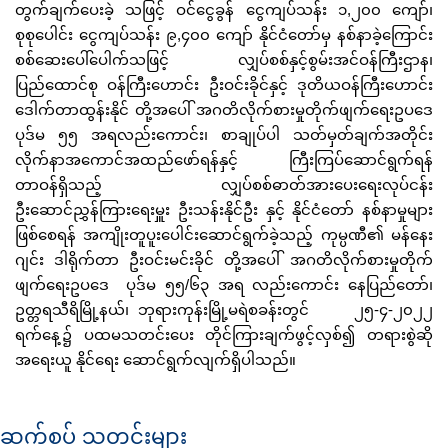
တွက်ချက်ပေးခဲ့ သဖြင့် ဝင်ငွေခွန် ငွေကျပ်သန်း ၁,၂၀၀ ကျော်၊
စုစုပေါင်း ငွေကျပ်သန်း ၉,၄၀၀ ကျော် နိုင်ငံတော်မှ နစ်နာခဲ့ကြောင်း
စစ်ဆေးပေါ်ပေါက်သဖြင့် လျှပ်စစ်နှင့်စွမ်းအင်ဝန်ကြီးဌာန၊
ပြည်ထောင်စု ဝန်ကြီးဟောင်း ဦးဝင်းခိုင်နှင့် ဒုတိယဝန်ကြီးဟောင်း
ဒေါက်တာထွန်းနိုင် တို့အပေါ် အဂတိလိုက်စားမှုတိုက်ဖျက်ရေးဥပဒေ
ပုဒ်မ ၅၅ အရလည်းကောင်း၊ စာချုပ်ပါ သတ်မှတ်ချက်အတိုင်း
လိုက်နာအကောင်အထည်ဖော်ရန်နှင့် ကြီးကြပ်ဆောင်ရွက်ရန်
တာဝန်ရှိသည့် လျှပ်စစ်ဓာတ်အားပေးရေးလုပ်ငန်း
ဦးဆောင်ညွှန်ကြားရေးမှူး ဦးသန်းနိုင်ဦး နှင့် နိုင်ငံတော် နစ်နာမှုများ
ဖြစ်စေရန် အကျိုးတူပူးပေါင်းဆောင်ရွက်ခဲ့သည့် ကုမ္ပဏီ၏ မန်နေး
ဂျင်း ဒါရိုက်တာ ဦးဝင်းမင်းခိုင် တို့အပေါ် အဂတိလိုက်စားမှုတိုက်
ဖျက်ရေးဥပဒေ ပုဒ်မ ၅၅/၆၃ အရ လည်းကောင်း နေပြည်တော်၊
ဥတ္တရသီရိမြို့နယ်၊ ဘုရားကုန်းမြို့မရဲစခန်းတွင် ၂၅-၄-၂၀၂၂
ရက်နေ့၌ ပထမသတင်းပေး တိုင်ကြားချက်ဖွင့်လှစ်၍ တရားစွဲဆို
အရေးယူ နိုင်ရေး ဆောင်ရွက်လျက်ရှိပါသည်။
ဆက်စပ် သတင်းများ