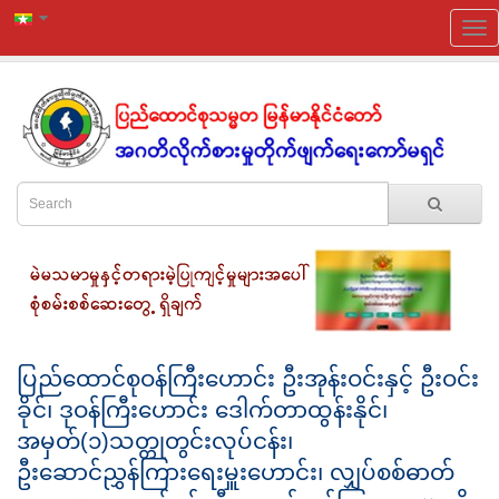
ပြည်ထောင်စုဝန်ကြီးဟောင်း ဦးအုန်းဝင်းနှင့် ဦးဝင်း
ခိုင်၊ ဒုဝန်ကြီးဟောင်း ဒေါက်တာထွန်းနိုင်၊
အမှတ်(၁)သတ္တုတွင်းလုပ်ငန်း၊
ဦးဆောင်ညွှန်ကြားရေးမှူးဟောင်း၊ လျှပ်စစ်ဓာတ်