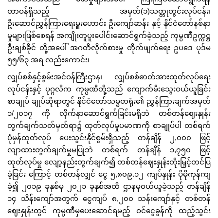
တာဝန်ရှိသည့် အမှတ်(၁)သတ္တုတွင်းလုပ်ငန်း၊
ဦးဆောင်ညွှန်ကြားရေးမှူးဟောင်း ဦးကျော်ဆန်း နှင့် နိုင်ငံတော်နစ်နာ
မှုများဖြစ်စေရန် အကျိုးတူပူးပေါင်းဆောင်ရွက်ခဲ့သည့် ကုမ္ပဏီဥက္ကဋ္ဌ
ဦးချစ်ခိုင် တို့အပေါ် အဂတိလိုက်စားမှု တိုက်ဖျက်ရေး ဥပဒေ ပုဒ်မ
၅၅/၆၃ အရ လည်းကောင်း၊
လျှပ်စစ်နှင့်စွမ်းအင်ဝန်ကြီးဌာန၊ လျှပ်စစ်ဓာတ်အားထုတ်လုပ်ရေး
လုပ်ငန်းနှင့် ပုဂ္ဂလိက ကုမ္ပဏီတို့သည် ကျောက်မီးသွေးဝယ်ယူခြင်း
စာချုပ် ချုပ်ဆိုရာတွင် နိုင်ငံတော်သမ္မတရုံး၏ ညွှန်ကြားချက်အမှတ်
၁/၂၀၁၇ ကို လိုက်နာဆောင်ရွက်ခြင်းမရှိဘဲ တစ်တန်ဈေးနှုန်း
တွက်ချက်သတ်မှတ်ရာ၌ ထုတ်လုပ်မှုပမာဏကို စာချုပ်ပါ တစ်ရက်
ပုံမှန်ထုတ်လုပ် ပေးသွင်းနိုင်စွမ်းရှိသည့် တန်ချိန် ၂,၀၀၀ ဖြင့်
လျာထားတွက်ချက်မှုမပြုဘဲ တစ်ရက် တန်ချိန် ၁,၇၅၀ ဖြင့်
ထုတ်လုပ်မှု လျော့နည်းတွက်ချက်၍ တစ်တန်ဈေးနှုန်းတိုးမြှင့်တင်ပြ
ခဲ့ခြင်း ကြောင့် တစ်တန်လျှင် ငွေ ၅,၈၀၉.၁၂ ကျပ်နှုန်း ပိုမိုကုန်ကျ
ခဲ့၍ ၂၀၁၉ ခုနှစ်မှ ၂၀၂၁ ခုနှစ်အထိ ဌာနမှဝယ်ယူခဲ့သည့် တန်ချိန်
၁၄ သိန်းကျော်အတွက် ငွေကျပ် ၈,၂၀၀ သန်းကျော်နှင့် တစ်တန်
ဈေးနှုန်းတွင် ကုမ္ပဏီမှပေးဆောင်ရမည့် ဝင်ငွေခွန်ကို ထည့်သွင်း