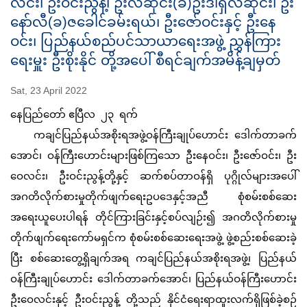
လင်း၊ ဦးဝင်းညွန့်၊ ဦးလဆိုင်း(ခ)ဦးဒါရှီလဆိုင်း၊ ဦး
နော်လီ(ခ)ဇခေါင်ခမ်းရယ်၊ ဦးဇော်ဝင်းနှင့် ဦးနေ
ဝင်း၊ ပြည်နယ်စည်ပင်သာယာရေးအဖွဲ့ ညွှန်ကြား
ရေးမှူး ဦးစိုးနိုင် တို့အပေါ် စီရင်ချက်အမိန့်ချမှတ်
Sat, 23 April 2022
နေပြည်တော် ဧပြီလ ၂၃ ရက်
ကချင်ပြည်နယ်အစိုးရအဖွဲ့ဝန်ကြီးချုပ်ဟောင်း ဒေါက်တာခက်
အောင်၊ ဝန်ကြီးဟောင်းများဖြစ်ကြသော ဦးနေဝင်း၊ ဦးဇော်ဝင်း၊ ဦး
ဝေလင်း၊ ဦးဝင်းညွန့်တို့နှင့် ဆက်စပ်တာဝန်ရှိ ပုဂ္ဂိုလ်များအပေါ်
အဂတိလိုက်စားမှုတိုက်ဖျက်ရေးဥပဒေနှင့်အညီ စုံစမ်းစစ်ဆေး
အရေးယူပေးပါရန် တိုင်ကြားခြင်းနှင့်စပ်လျဉ်း၍ အဂတိလိုက်စားမှု
တိုက်ဖျက်ရေးကော်မရှင်က စုံစမ်းစစ်ဆေးရေးအဖွဲ့ ဖွဲ့စည်းစစ်ဆေးခဲ့
ပြီး စစ်ဆေးတွေ့ရှိချက်အရ ကချင်ပြည်နယ်အစိုးရအဖွဲ့၊ ပြည်နယ်
ဝန်ကြီးချုပ်ဟောင်း ဒေါက်တာခက်အောင်၊ ပြည်နယ်ဝန်ကြီးဟောင်း
ဦးဝေလင်းနှင့် ဦးဝင်းညွန့် တို့သည် နိုင်ငံရေးရာထူးလက်ရှိဖြစ်ခဲ့စဉ်