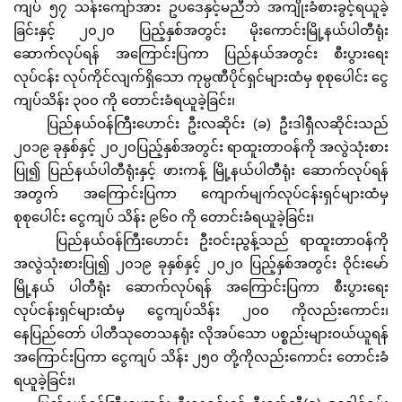
ကျပ် ၅၇ သန်းကျော်အား ဥပဒေနှင့်မညီဘဲ အကျိုးခံစားခွင့်ရယူခဲ့
ခြင်းနှင့် ၂၀၂၀ ပြည့်နှစ်အတွင်း မိုးကောင်းမြို့နယ်ပါတီရုံး
ဆောက်လုပ်ရန် အကြောင်းပြကာ ပြည်နယ်အတွင်း စီးပွားရေး
လုပ်ငန်း လုပ်ကိုင်လျက်ရှိသော ကုမ္ပဏီပိုင်ရှင်များထံမှ စုစုပေါင်း ငွေ
ကျပ်သိန်း ၃၀၀ ကို တောင်းခံရယူခဲ့ခြင်း၊
ပြည်နယ်ဝန်ကြီးဟောင်း ဦးလဆိုင်း (ခ) ဦးဒါရှီလဆိုင်းသည်
၂၀၁၉ ခုနှစ်နှင့် ၂၀၂၀ပြည့်နှစ်အတွင်း ရာထူးတာဝန်ကို အလွဲသုံးစား
ပြု၍ ပြည်နယ်ပါတီရုံးနှင့် ဖားကန့် မြို့နယ်ပါတီရုံး ဆောက်လုပ်ရန်
အတွက် အကြောင်းပြကာ ကျောက်မျက်လုပ်ငန်းရှင်များထံမှ
စုစုပေါင်း ငွေကျပ် သိန်း ၉၆၀ ကို တောင်းခံရယူခဲ့ခြင်း၊
ပြည်နယ်ဝန်ကြီးဟောင်း ဦးဝင်းညွန့်သည် ရာထူးတာဝန်ကို
အလွဲသုံးစားပြု၍ ၂၀၁၉ ခုနှစ်နှင့် ၂၀၂၀ ပြည့်နှစ်အတွင်း ဝိုင်းမော်
မြို့နယ် ပါတီရုံး ဆောက်လုပ်ရန် အကြောင်းပြကာ စီးပွားရေး
လုပ်ငန်းရှင်များထံမှ ငွေကျပ်သိန်း ၂၀၀ ကိုလည်းကောင်း၊
နေပြည်တော် ပါတီသုတေသနရုံး လိုအပ်သော ပစ္စည်းများဝယ်ယူရန်
အကြောင်းပြကာ ငွေကျပ် သိန်း ၂၅၀ တို့ကိုလည်းကောင်း တောင်းခံ
ရယူခဲ့ခြင်း၊