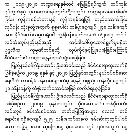
က ၂၀၁၉-၂၀၂၀ ဘဏ္ဍာရေးနှစ်တွင် မြေမြင့်ရပ်ကွက်၊ တပ်ကုန်း
ရပ်ကွက်နှင့် ဒူကထောင်ရပ်ကွက်တို့အတွင်း ကတ္တရာလမ်းသစ်ခင်း
ခြင်း၊ ကွန်ကရစ်တံတားနှင့် ကွန်ကရစ်ရေပြွန် တည်ဆောက်ခြင်း
လုပ်ငန်း သုံးခုတို့အတွက် စုစုပေါင်း တန်ဖိုးငွေကျပ် ၂၄၈ သန်းကျော်
အား နိုင်ငံတော်သမ္မတရုံး၏ ညွှန်ကြားချက်အမှတ် ၁/၂၀၁၇ တင်ဒါ
လုပ်ထုံးလုပ်နည်းနှင့်အညီ တင်ဒါခေါ်ယူဆောင်ရွက်မှုမရှိဘဲ
ပုဂ္ဂလိက ကုမ္ပဏီတစ်ခုသို့ လုပ်ကိုင်ခွင့်ပြုပေးခဲ့ခြင်းကြောင့်
နိုင်ငံတော်၏ ဘဏ္ဍာငွေနစ်နာဆုံးရှုံးစေခဲ့ခြင်း၊
ပြည်နယ်ဝန်ကြီးဟောင်း ဦးဇော်ဝင်းသည် နိုင်ငံရေးရာထူးလက်ရှိ
ဖြစ်ခဲ့စဉ်က ၂၀၁၉ ခုနှစ် နှင့် ၂၀၂၀ ပြည့်နှစ်အတွင်း နယ်စပ်စစ်ဆေး
ရေးဂိတ် တာဝန်ခံ ဝန်ထမ်းများထံမှ ငွေနှင့် ပစ္စည်း တန်ဘိုး ငွေကျပ်
၂၁ သိန်းခန့်ကို တံစိုးလက်ဆောင်အဖြစ် လက်ခံရယူခဲ့ခြင်း၊
ပြည်နယ်ဝန်ကြီးဟောင်း ဦးဝေလင်းသည် နိုင်ငံရေးရာထူးလက်ရှိ
ဖြစ်ခဲ့စဉ်က ၂၀၁၉ ခုနှစ်အတွင်း ဝိုင်းမော်-ဆဒုံး-ကန်ပိုက်တီး
လမ်းတွင် ဖမ်းဆီးရမိသော ဓာတ်မြေဩဇာများ လေလံ တင်
ရောင်းချရရှိငွေကျပ် ၅၂၅ သန်းကျော်အနက် ဖမ်းဆီးရာတွင်ပါဝင်
သော အဖွဲ့များအား ဆုကြေးငွေ ခွဲဝေပေးရာတွင် ၎င်းအတွက် ငွေ