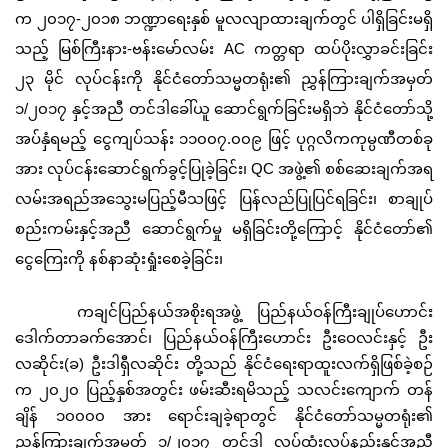
က ၂၀၁၇-၂၀၁၈ ဘဏ္ဍာရေးနှစ် မူလလျာထားချက်တွင် ပါရှိခြင်းမရှိ
သည့် မြစ်ကြီးနား-ဗန်းမော်လမ်း AC ကတ္တရာ ထပ်ပိုးလွှာခင်းခြင်း
၂၃ မိုင် လုပ်ငန်းကို နိုင်ငံတော်သမ္မတရုံး၏ ညွှန်ကြားချက်အမှတ်
၁/၂၀၁၇ နှင့်အညီ တင်ဒါခေါ်ယူ ဆောင်ရွက်ခြင်းမရှိဘဲ နိုင်ငံတော်သို့
အပ်နှံရမည့် ငွေကျပ်သန်း ၁၁၀၀၇.၀၀၉ ဖြင့် ပုဂ္ဂလိကကုမ္ပဏီတစ်ခု
အား လုပ်ငန်းဆောင်ရွက်ခွင့်ပြုခဲ့ခြင်း၊ QC အဖွဲ့၏ စစ်ဆေးချက်အရ
လမ်းအရည်အသွေးမပြည့်မီသဖြင့် ပြန်လည်ပြုပြင်ရခြင်း၊ စာချုပ်
စည်းကမ်းနှင့်အညီ ဆောင်ရွက်မှု မရှိခြင်းတို့ကြောင့် နိုင်ငံတော်၏
ငွေကြေးကို နစ်နာဆုံးရှုံးစေခဲ့ခြင်း၊
ကချင်ပြည်နယ်အစိုးရအဖွဲ့ ပြည်နယ်ဝန်ကြီးချုပ်ဟောင်း
ဒေါက်တာခက်အောင်၊ ပြည်နယ်ဝန်ကြီးဟောင်း ဦးဝေလင်းနှင့် ဦး
လဆိုင်း(ခ) ဦးဒါရှီလဆိုင်း တို့သည် နိုင်ငံရေးရာထူးလက်ရှိဖြစ်ခဲ့စဉ်
က ၂၀၂၀ ပြည့်နှစ်အတွင်း ဖမ်းဆီးရမိသည့် သလင်းကျောက် တန်
ချိန် ၁၀၀၀၀ အား ရောင်းချခဲ့ရာတွင် နိုင်ငံတော်သမ္မတရုံး၏
ညွှန်ကြားချက်အမှတ် ၁/၂၀၁၇ တင်ဒါ လုပ်ထုံးလုပ်နည်းနှင့်အညီ