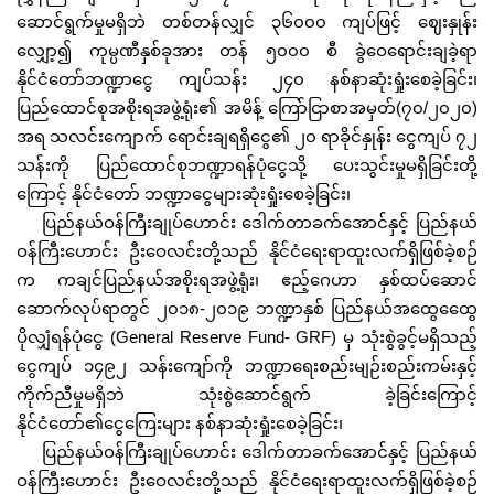
ဆောင်ရွက်မှုမရှိဘဲ တစ်တန်လျှင် ၃၆၀၀၀ ကျပ်ဖြင့် ဈေးနှုန်း
လျှော့၍ ကုမ္ပဏီနှစ်ခုအား တန် ၅၀၀၀ စီ ခွဲဝေရောင်းချခဲ့ရာ
နိုင်ငံတော်ဘဏ္ဍာငွေ ကျပ်သန်း ၂၄၀ နစ်နာဆုံးရှုံးစေခဲ့ခြင်း၊
ပြည်ထောင်စုအစိုးရအဖွဲ့ရုံး၏ အမိန့် ကြော်ငြာစာအမှတ်(၇၀/၂၀၂၀)
အရ သလင်းကျောက် ရောင်းချရရှိငွေ၏ ၂၀ ရာခိုင်နှုန်း ငွေကျပ် ၇၂
သန်းကို ပြည်ထောင်စုဘဏ္ဍာရန်ပုံငွေသို့ ပေးသွင်းမှုမရှိခြင်းတို့
ကြောင့် နိုင်ငံတော် ဘဏ္ဍာငွေများဆုံးရှုံးစေခဲ့ခြင်း၊
ပြည်နယ်ဝန်ကြီးချုပ်ဟောင်း ဒေါက်တာခက်အောင်နှင့် ပြည်နယ်
ဝန်ကြီးဟောင်း ဦးဝေလင်းတို့သည် နိုင်ငံရေးရာထူးလက်ရှိဖြစ်ခဲ့စဉ်
က ကချင်ပြည်နယ်အစိုးရအဖွဲ့ရုံး၊ ဧည့်ဂေဟာ နှစ်ထပ်ဆောင်
ဆောက်လုပ်ရာတွင် ၂၀၁၈-၂၀၁၉ ဘဏ္ဍာနှစ် ပြည်နယ်အထွေထွေေ
ပိုလျှံရန်ပုံငွေ (General Reserve Fund- GRF) မှ သုံးစွဲခွင့်မရှိသည့်
ငွေကျပ် ၁၄၉၂ သန်းကျော်ကို ဘဏ္ဍာရေးစည်းမျဉ်းစည်းကမ်းနှင့်
ကိုက်ညီမှုမရှိဘဲ သုံးစွဲဆောင်ရွက် ခဲ့ခြင်းကြောင့်
နိုင်ငံတော်၏ငွေကြေးများ နစ်နာဆုံးရှုံးစေခဲ့ခြင်း၊
ပြည်နယ်ဝန်ကြီးချုပ်ဟောင်း ဒေါက်တာခက်အောင်နှင့် ပြည်နယ်
ဝန်ကြီးဟောင်း ဦးဝေလင်းတို့သည် နိုင်ငံရေးရာထူးလက်ရှိဖြစ်ခဲ့စဉ်