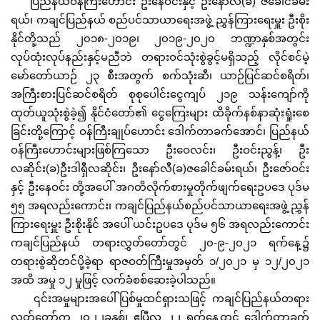
ပြည်နယ်ဝန်ကြီးဟောင်း ဦးနေဝင်းနှင့် ဦးနော်လီ(ခ) ဇခေါင်ခမ်း
ရယ်၊ ကချင်ပြည်နယ် စည်ပင်သာယာရေးအဖွဲ့ ညွှန်ကြားရေးမှူး ဦးစိုး
နိုင်တို့သည် ၂၀၁၈-၂၀၁၉၊ ၂၀၁၉-၂၀၂၀ ဘဏ္ဍာနှစ်အတွင်း
လုပ်ထုံးလုပ်နည်းနှင့်မညီဘဲ တရားဝင်သုံးစွဲခွင့်မရှိသည့် လိုင်စင်မဲ့
မော်တော်ယာဉ် ၂၃ စီးအတွက် စက်သုံးဆီ၊ ယာဉ်ပြင်ဆင်စရိတ်၊
အကြီးစားပြင်ဆင်စရိတ် စုစုပေါင်းငွေကျပ် ၂၁၉ သန်းကျော်ကို
ထုတ်ယူသုံးစွဲခဲ့၍ နိုင်ငံတော်၏ ငွေကြေးများ ထိခိုက်နစ်နာဆုံးရှုံးစေ
ခြင်းတို့ကြောင့် ဝန်ကြီးချုပ်ဟောင်း ဒေါက်တာခက်အောင်၊ ပြည်နယ်
ဝန်ကြီးဟောင်းများဖြစ်ကြသော ဦးဝေလင်း၊ ဦးဝင်းညွန့်၊ ဦး
လဆိုင်း(ခ)ဦးဒါရှီလဆိုင်း၊ ဦးနော်လီ(ခ)ဇခေါင်ခမ်းရယ်၊ ဦးဇော်ဝင်း
နှင့် ဦးနေဝင်း တို့အပေါ် အဂတိလိုက်စားမှုတိုက်ဖျက်ရေးဥပဒေ ပုဒ်မ
၅၅ အရလည်းကောင်း၊ ကချင်ပြည်နယ်စည်ပင်သာယာရေးအဖွဲ့ ညွှန်
ကြားရေးမှူး ဦးစိုးနိုင် အပေါ် ယင်းဥပဒေ ပုဒ်မ ၅၆ အရလည်းကောင်း
ကချင်ပြည်နယ် တရားလွှတ်တော်တွင် ၂၀-၉-၂၀၂၁ ရက်နေ့၌
တရားစွဲဆိုတင်ပို့ခဲ့ရာ ရာဇဝတ်ကြီးမှုအမှတ် ၁/၂၀၂၁ မှ ၁၂/၂၀၂၁
အထိ အမှု ၁၂ မှုဖြင့် လက်ခံစစ်ဆေးခဲ့ပါသည်။
၎င်းအမှုများအပေါ်ပြစ်မှုထင်ရှားသဖြင့် ကချင်ပြည်နယ်တရား
လွှတ်တော်က ၂၀၂၂ခုနှစ်၊ ဧပြီလ ၂၂ ရက်နေ့တွင် ဒေါက်တာခက်