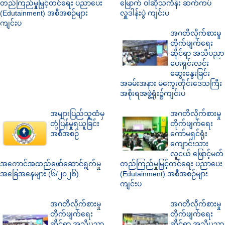
တည်ကြည်မှုမြှင့်တင်ရေး ပညာပေး
မြောက် ဝါဆိုသင်္ကန်း ဆက်ကပ်
(Edutainment) အစီအစဉ်များ
လှူဒါန်းပွဲ ကျင်းပ
ကျင်းပ
အဂတိလိုက်စားမှု
တိုက်ဖျက်ရေး
ဆိုင်ရာ အသိပညာ
ပေးရှင်းလင်း
ဆွေးနွေးခြင်း
အခမ်းအနား မကွေးတိုင်းဒေသကြီး
အစိုးရအဖွဲ့ရုံး၌ကျင်းပ
အများပြည်သူထံမှ
အဂတိလိုက်စားမှု
တုံ့ပြန်မှုရယူခြင်း
တိုက်ဖျက်ရေး
အစီအစဉ်
ကော်မရှင်ရုံး
ကျောင်းသား
လူငယ် ဖြောင့်မတ်
အကောင်အထည်ဖော်ဆောင်ရွက်မှု
တည်ကြည်မှုမြှင့်တင်ရေး ပညာပေး
အခြေအနေများ (၆/၂၀၂၆)
(Edutainment) အစီအစဉ်များ
ကျင်းပ
အဂတိလိုက်စားမှု
အဂတိလိုက်စားမှု
တိုက်ဖျက်ရေး
တိုက်ဖျက်ရေး
ဆိုင်ရာ အသိပညာ
ဆိုင်ရာ အသိပညာ