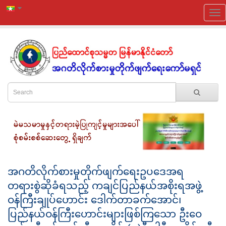
အဂတိလိုက်စားမှုတိုက်ဖျက်ရေးဥပဒေအရ
တရားစွဲဆိုခံရသည့် ကချင်ပြည်နယ်အစိုးရအဖွဲ့
ဝန်ကြီးချုပ်ဟောင်း ဒေါက်တာခက်အောင်၊
ပြည်နယ်ဝန်ကြီးဟောင်းများဖြစ်ကြသော ဦးဝေ