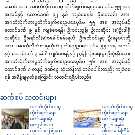
အောင် အား အဂတိလိုက်စားမှု တိုက်ဖျက်ရေးဥပဒေ ပုဒ်မ ၅၅ အရ
အလုပ်နှင့် ထောင်ဒဏ် ၁၂ နှစ် ကျခံစေရန်၊ ဦးဝေလင်း အား
အဂတိလိုက်စားမှုတိုက်ဖျက်ရေးဥပဒေပုဒ်မ ၅၅ အရ အလုပ်နှင့်
ထောင်ဒဏ် ၉ နှစ် ကျခံစေရန်၊ ဦးဝင်းညွန့်၊ ဦးလဆိုင်း (ခ)ဦးဒါရှီ
လဆိုင်း၊ ဦးနော်လီ(ခ)ဇခေါင်ခမ်းရယ်၊ ဦးဇော်ဝင်းနှင့် ဦးနေဝင်းတို့
အား အဂတိလိုက်စားမှုတိုက်ဖျက်ရေးဥပဒေ ပုဒ်မ ၅၅ အရ အလုပ်
နှင့် ထောင်ဒဏ် ၃ နှစ်စီ ကျခံစေရန်နှင့် ညွှန်ကြားရေးမှူး ဦးစိုးနိုင်အား
အဂတိလိုက်စားမှုတိုက်ဖျက်ရေးဥပဒေပုဒ်မ ၅၆ အရ အလုပ်နှင့်
ထောင်ဒဏ် ၈ လနှင့် ဒဏ်ငွေ သုံးသိန်းကို တစ်ပေါင်းတည်း ကျခံစေ
ရန် အမိန့်ချမှတ်ခဲ့ကြောင်း သတင်းရရှိပါသည်။
ဆက်စပ် သတင်းများ
အဂတိလိုက်စားမှု
အဂတိလိုက်စားမှု
တိုက်ဖျက်ရေး
တိုက်ဖျက်ရေး
ကော်မရှင်ရုံး
ကော်မရှင်ရုံး
ကျောင်းသား
၂၀၂၆ ခုနှစ်၊
လူငယ် ဖြောင့်မတ်
ဒွါဒသမအကြိမ်