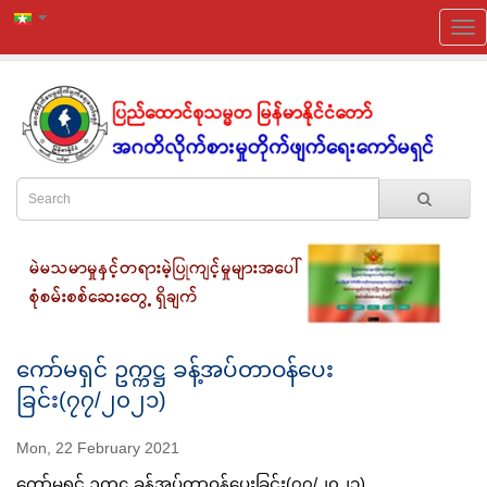
ကော်မရှင် ဥက္ကဋ္ဌ ခန့်အပ်တာဝန်ပေး
ခြင်း(၇၇/၂၀၂၁)
Mon, 22 February 2021
ကော်မရှင် ဥက္ကဋ္ဌ ခန့်အပ်တာဝန်ပေးခြင်း(၇၇/၂၀၂၁)