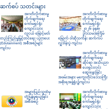
ဆက်စပ် သတင်းများ
အဂတိလိုက်စားမှု
အဂတိလိုက်စားမှု
တိုက်ဖျက်ရေး
တိုက်ဖျက်ရေး
ကော်မရှင်ရုံး
ကော်မရှင်ရုံး
ကျောင်းသား
၂၀၂၆ ခုနှစ်၊
လူငယ် ဖြောင့်မတ်
ဒွါဒသမအကြိမ်
တည်ကြည်မှုမြှင့်တင်ရေး ပညာပေး
မြောက် ဝါဆိုသင်္ကန်း ဆက်ကပ်
(Edutainment) အစီအစဉ်များ
လှူဒါန်းပွဲ ကျင်းပ
ကျင်းပ
အဂတိလိုက်စားမှု
တိုက်ဖျက်ရေး
ဆိုင်ရာ အသိပညာ
ပေးရှင်းလင်း
ဆွေးနွေးခြင်း
အခမ်းအနား မကွေးတိုင်းဒေသကြီး
အစိုးရအဖွဲ့ရုံး၌ကျင်းပ
အများပြည်သူထံမှ
အဂတိလိုက်စားမှု
တုံ့ပြန်မှုရယူခြင်း
တိုက်ဖျက်ရေး
အစီအစဉ်
ကော်မရှင်ရုံး
ကျောင်းသား