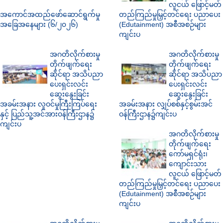
လူငယ် ဖြောင့်မတ်
အကောင်အထည်ဖော်ဆောင်ရွက်မှု
တည်ကြည်မှုမြှင့်တင်ရေး ပညာပေး
အခြေအနေများ (၆/၂၀၂၆)
(Edutainment) အစီအစဉ်များ
ကျင်းပ
အဂတိလိုက်စားမှု
အဂတိလိုက်စားမှု
တိုက်ဖျက်ရေး
တိုက်ဖျက်ရေး
ဆိုင်ရာ အသိပညာ
ဆိုင်ရာ အသိပညာ
ပေးရှင်းလင်း
ပေးရှင်းလင်း
ဆွေးနွေးခြင်း
ဆွေးနွေးခြင်း
အခမ်းအနား လူဝင်မှုကြီးကြပ်ရေး
အခမ်းအနား လျှပ်စစ်နှင့်စွမ်းအင်
နှင့် ပြည်သူ့အင်အားဝန်ကြီးဌာန၌
ဝန်ကြီးဌာန၌ကျင်းပ
ကျင်းပ
အဂတိလိုက်စားမှု
တိုက်ဖျက်ရေး
ကော်မရှင်ရုံး၊
ကျောင်းသား
လူငယ် ဖြောင့်မတ်
တည်ကြည်မှုမြှင့်တင်ရေး ပညာပေး
(Edutainment) အစီအစဉ်များ
ကျင်းပ