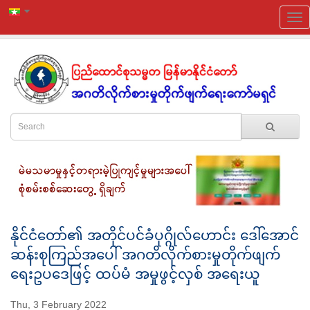
နိုင်ငံတော်၏ အတိုင်ပင်ခံပုဂ္ဂိုလ်ဟောင်း ဒေါ်အောင်
ဆန်းစုကြည်အပေါ် အဂတိလိုက်စားမှုတိုက်ဖျက်
ရေးဥပဒေဖြင့် ထပ်မံ အမှုဖွင့်လှစ် အရေးယူ
Thu, 3 February 2022