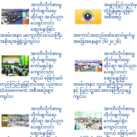
အဂတိလိုက်စားမှု
အများပြည်သူထံမှ
တိုက်ဖျက်ရေး
တုံ့ပြန်မှုရယူခြင်း
ဆိုင်ရာ အသိပညာ
အစီအစဉ်
ပေးရှင်းလင်း
ဆွေးနွေးခြင်း
အခမ်းအနား မကွေးတိုင်းဒေသကြီး
အကောင်အထည်ဖော်ဆောင်ရွက်မှု
အစိုးရအဖွဲ့ရုံး၌ကျင်းပ
အခြေအနေများ (၆/၂၀၂၆)
အဂတိလိုက်စားမှု
အဂတိလိုက်စားမှု
တိုက်ဖျက်ရေး
တိုက်ဖျက်ရေး
ကော်မရှင်ရုံး
ဆိုင်ရာ အသိပညာ
ကျောင်းသား
ပေးရှင်းလင်း
လူငယ် ဖြောင့်မတ်
ဆွေးနွေးခြင်း
တည်ကြည်မှုမြှင့်တင်ရေး ပညာပေး
အခမ်းအနား လူဝင်မှုကြီးကြပ်ရေး
(Edutainment) အစီအစဉ်များ
နှင့် ပြည်သူ့အင်အားဝန်ကြီးဌာန၌
ကျင်းပ
ကျင်းပ
အဂတိလိုက်စားမှု
အဂတိလိုက်စားမှု
တိုက်ဖျက်ရေး
တိုက်ဖျက်ရေး
ဆိုင်ရာ အသိပညာ
ကော်မရှင်ရုံး၊
ပေးရှင်းလင်း
ကျောင်းသား
ဆွေးနွေးခြင်း
လူငယ် ဖြောင့်မတ်