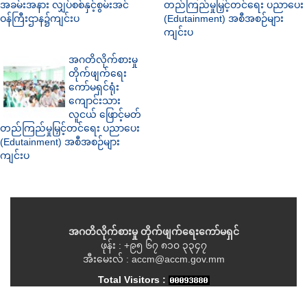
အခမ်းအနား လျှပ်စစ်နှင့်စွမ်းအင်
တည်ကြည်မှုမြှင့်တင်ရေး ပညာပေး
ဝန်ကြီးဌာန၌ကျင်းပ
(Edutainment) အစီအစဉ်များ
ကျင်းပ
အဂတိလိုက်စားမှု
တိုက်ဖျက်ရေး
ကော်မရှင်ရုံး
ကျောင်းသား
လူငယ် ဖြောင့်မတ်
တည်ကြည်မှုမြှင့်တင်ရေး ပညာပေး
(Edutainment) အစီအစဉ်များ
ကျင်းပ
အဂတိလိုက်စားမှု တိုက်ဖျက်ရေးကော်မရှင်
ဖုန်း : +၉၅ ၆၇ ၈၁၀ ၃၃၄၇
အီးမေးလ် : accm@accm.gov.mm
Total Visitors :