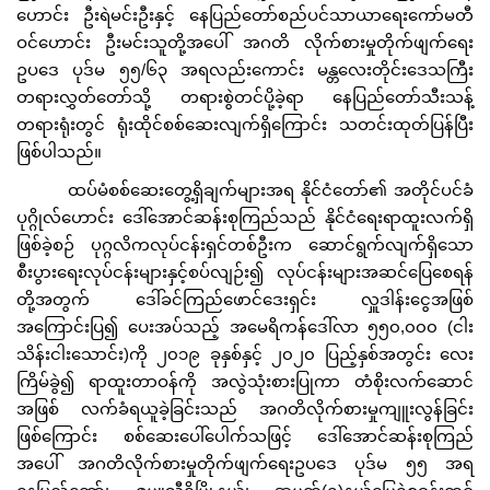
ဟောင်း ဦးရဲမင်းဦးနှင့် နေပြည်တော်စည်ပင်သာယာရေးကော်မတီ
ဝင်ဟောင်း ဦးမင်းသူတို့အပေါ် အဂတိ လိုက်စားမှုတိုက်ဖျက်ရေး
ဥပဒေ ပုဒ်မ ၅၅/၆၃ အရလည်းကောင်း မန္တလေးတိုင်းဒေသကြီး
တရားလွှတ်တော်သို့ တရားစွဲတင်ပို့ခဲ့ရာ နေပြည်တော်သီးသန့်
တရားရုံးတွင် ရုံးထိုင်စစ်ဆေးလျက်ရှိကြောင်း သတင်းထုတ်ပြန်ပြီး
ဖြစ်ပါသည်။
ထပ်မံစစ်ဆေးတွေ့ရှိချက်များအရ နိုင်ငံတော်၏ အတိုင်ပင်ခံ
ပုဂ္ဂိုလ်ဟောင်း ဒေါ်အောင်ဆန်းစုကြည်သည် နိုင်ငံရေးရာထူးလက်ရှိ
ဖြစ်ခဲ့စဉ် ပုဂ္ဂလိကလုပ်ငန်းရှင်တစ်ဦးက ဆောင်ရွက်လျက်ရှိသော
စီးပွားရေးလုပ်ငန်းများနှင့်စပ်လျဉ်း၍ လုပ်ငန်းများအဆင်ပြေစေရန်
တို့အတွက် ဒေါ်ခင်ကြည်ဖောင်ဒေးရှင်း လှူဒါန်းငွေအဖြစ်
အကြောင်းပြ၍ ပေးအပ်သည့် အမေရိကန်ဒေါ်လာ ၅၅၀,၀၀၀ (ငါး
သိန်းငါးသောင်း)ကို ၂၀၁၉ ခုနှစ်နှင့် ၂၀၂၀ ပြည့်နှစ်အတွင်း လေး
ကြိမ်ခွဲ၍ ရာထူးတာဝန်ကို အလွဲသုံးစားပြုကာ တံစိုးလက်ဆောင်
အဖြစ် လက်ခံရယူခဲ့ခြင်းသည် အဂတိလိုက်စားမှုကျူးလွန်ခြင်း
ဖြစ်ကြောင်း စစ်ဆေးပေါ်ပေါက်သဖြင့် ဒေါ်အောင်ဆန်းစုကြည်
အပေါ် အဂတိလိုက်စားမှုတိုက်ဖျက်ရေးဥပဒေ ပုဒ်မ ၅၅ အရ