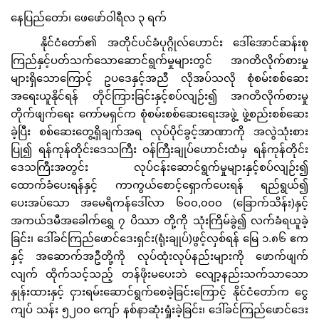
နေပြည်တော်၊ ဖေဖော်ဝါရီလ ၃ ရက်
နိုင်ငံတော်၏ အတိုင်ပင်ခံပုဂ္ဂိုလ်ဟောင်း ဒေါ်အောင်ဆန်းစု
ကြည်နှင့်ပတ်သက်သောဆောင်ရွက်မှုများတွင် အဂတိလိုက်စားမှု
များရှိသောကြောင့် ဥပဒေနှင့်အညီ လိုအပ်သလို စုံစမ်းစစ်ဆေး
အရေးယူနိုင်ရန် တိုင်ကြားခြင်းနှင့်စပ်လျဉ်း၍ အဂတိလိုက်စားမှု
တိုက်ဖျက်ရေး ကော်မရှင်က စုံစမ်းစစ်ဆေးရေးအဖွဲ့ ဖွဲ့စည်းစစ်ဆေး
ခဲ့ပြီး စစ်ဆေးတွေ့ရှိချက်အရ လုပ်ပိုင်ခွင့်အာဏာကို အလွဲသုံးစား
ပြု၍ ရန်ကုန်တိုင်းဒေသကြီး ဝန်ကြီးချုပ်ဟောင်းထံမှ ရန်ကုန်တိုင်း
ဒေသကြီးအတွင်း လုပ်ငန်းဆောင်ရွက်မှုများနှင့်စပ်လျဉ်း၍
ထောက်ခံပေးရန်နှင့် ကာကွယ်စောင့်ရှောက်ပေးရန် ရည်ရွယ်၍
ပေးအပ်သော အမေရိကန်ဒေါ်လာ ၆၀၀,၀၀၀ (ခြောက်သိန်း)နှင့်
အကယ်ဒမီအခေါက်ရွှေ ၇ ပိဿာ တို့ကို သုံးကြိမ်ခွဲ၍ လက်ခံရယူခဲ့
ခြင်း၊ ဒေါ်ခင်ကြည်ဖောင်ဒေးရှင်း(ရုံးချုပ်)ဖွင့်လှစ်ရန် မြေ ၁.၈၆ ဧက
နှင့် အဆောက်အဦတို့ကို လုပ်ထုံးလုပ်နည်းများကို ဖောက်ဖျက်
လျက် ထိုက်သင့်သည့် တန်ဖိုးမပေးဘဲ လျော့နည်းသက်သာသော
နှုန်းထားနှင့် ငှားရမ်းဆောင်ရွက်စေခဲ့ခြင်းကြောင့် နိုင်ငံတော်က ငွေ
ကျပ် သန်း ၅၂၀၀ ကျော် နစ်နာဆုံးရှုံးခဲ့ခြင်း၊ ဒေါ်ခင်ကြည်ဖောင်ဒေး