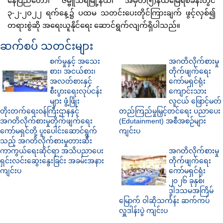
နေပြည်တော်၊ ဇမ္ဗူသီရိမြို့နယ်၊ အမှတ်(၅)နယ်မြေရဲစခန်းတွင်
၃-၂-၂၀၂၂ ရက်နေ့၌ ပထမ သတင်းပေးတိုင်ကြားချက် ဖွင့်လှစ်၍
တရားစွဲဆို အရေးယူနိုင်ရေး ဆောင်ရွက်လျက်ရှိပါသည်။
ဆက်စပ် သတင်းများ
စက်မှုနှင့် အသေး
အဂတိလိုက်စားမှု
စား၊ အငယ်စား၊
တိုက်ဖျက်ရေး
အလတ်စားနှင့်
ကော်မရှင်ရုံး
စီးပွားရေးလုပ်ငန်း
ကျောင်းသား
များ ဖွံ့ဖြိုး
လူငယ် ဖြောင့်မတ်
တိုးတက်ရေးဝန်ကြီးဌာနနှင့်
တည်ကြည်မှုမြှင့်တင်ရေး ပညာပေး
အဂတိလိုက်စားမှုတိုက်ဖျက်ရေး
(Edutainment) အစီအစဉ်များ
ကော်မရှင်တို့ ပူးပေါင်းဆောင်ရွက်
ကျင်းပ
သည့် အဂတိလိုက်စားမှုတားဆီး
ကာကွယ်ရေးဆိုင်ရာ အသိပညာပေး
အဂတိလိုက်စားမှု
ရှင်းလင်းဆွေးနွေးခြင်း အခမ်းအနား
တိုက်ဖျက်ရေး
ကျင်းပ
ကော်မရှင်ရုံး
၂၀၂၆ ခုနှစ်၊
ဒွါဒသမအကြိမ်
မြောက် ဝါဆိုသင်္ကန်း ဆက်ကပ်
လှူဒါန်းပွဲ ကျင်းပ