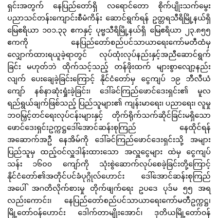
ရှင်းအတွက် နေပြည်တော်ရှိ လရောင်တော စိုက်ပျိုးသက်မွေး
ပညာသင်တန်းကျောင်းစီမံကိန်း ဆောင်ရွက်ရန် ဥတ္တရသီရိမြို့နယ်ရှိ
မြေဧရိယာ ၁၀၁.၃၃ ဧကနှင့် ပုဗ္ဗသီရိမြို့နယ်ရှိ မြေဧရိယာ ၂၃.၈၅၅
ဧကကို နေပြည်တော်စည်ပင်သာယာရေးကော်မတီထံမှ
လျှောက်ထားရယူခဲ့ရာတွင် လုပ်ထုံးလုပ်နည်းနှင့်အညီဆောင်ရွက်
ခြင်း မဟုတ်ဘဲ ထိုက်သင့်သည့် တန်ဖိုးထက် များစွာလျော့နည်း
လျက် ပေးချေခဲ့ခြင်းကြောင့် နိုင်ငံတော်မှ ငွေကျပ် ၁၉ ဘီလီယံ
ကျော် နစ်နာဆုံးရှုံးခဲ့ခြင်း၊ ဒေါ်ခင်ကြည်ဖောင်ဒေးရှင်း၏ မူလ
ရည်ရွယ်ချက်ဖြစ်သည့် ပြည်သူများ၏ ကျန်းမာရေး၊ ပညာရေး၊ လူမှု
ဘဝမြှင့်တင်ရေးလုပ်ငန်းများနှင့် တိုက်ရိုက်သက်ဆိုင်ခြင်းမရှိသော
ဖောင်ဒေးရှင်းဥက္ကဋ္ဌဒေါ်အောင်ဆန်းစုကြည် နေထိုင်ရန်
အဆောက်အဦ နေအိမ်ကို ဒေါ်ခင်ကြည်ဖောင်ဒေးရှင်းသို့ အများ
ပြည်သူမှ ထည့်ဝင်လှူဒါန်းထားသော အလှူငွေများ ထဲမှ ငွေကျပ်
သန်း ၁၆၀၀ ကျော်ကို သုံးစွဲဆောက်လုပ်စေခဲ့ခြင်းတို့ကြောင့်
နိုင်ငံတော်၏အတိုင်ပင်ခံပုဂ္ဂိုလ်ဟောင်း ဒေါ်အောင်ဆန်းစုကြည်
အပေါ် အဂတိလိုက်စားမှု တိုက်ဖျက်ရေး ဥပဒေ ပုဒ်မ ၅၅ အရ
လည်းကောင်း၊ နေပြည်တော်စည်ပင်သာယာရေးကော်မတီဥက္ကဋ္ဌ၊
မြို့တော်ဝန်ဟောင်း ဒေါက်တာမျိုးအောင်၊ ဒုတိယမြို့တော်ဝန်