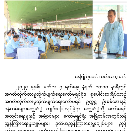
နေပြည်တော်၊ မတ်လ ၄ ရက်
၂၀၂၄ ခုနှစ်၊ မတ်လ ၄ ရက်နေ့၊ နံနက် ၁၀:၀၀ နာရီတွင်
အဂတိလိုက်စားမှုတိုက်ဖျက်ရေးကော်မရှင်ရုံး၊ စုပေါင်းစားရိပ်သာ၌
အဂတိလိုက်စားမှုတိုက်ဖျက်ရေးကော်မရှင် ဥက္ကဋ္ဌ ဦးစစ်အေးနှင့်
ဝန်ထမ်းများတွေ့ဆုံပွဲ ကျင်းပပြုလုပ်ခဲ့ရာ တွေ့ဆုံပွဲသို့ ကော်မရှင်
အတွင်းရေးမှူးနှင့် အဖွဲ့ဝင်များ၊ ကော်မရှင်ရုံး အမြဲတမ်းအတွင်းဝန်
ညွှန်ကြားရေးမှူးချုပ်များ၊ ဒုတိယညွှန်ကြားရေးမှူးချုပ်များ၊ ညွှန်
ကြားရေးမှူးများ၊ ဒုတိယညွှန်ကြားရေးမှူးများ၊ အရာထမ်းများနှင့်