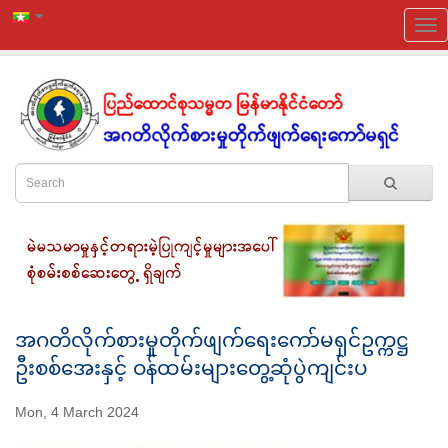
အဂတိလိုက်စားမှုတိုက်ဖျက်ရေးကော်မရှင်ဥက္ကဋ္ဌ
ဦးစစ်အေးနှင့် ဝန်ထမ်းများတွေ့ဆုံပွဲကျင်းပ
Mon, 4 March 2024