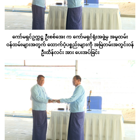
ကော်မရှင်ဥက္ကဋ္ဌ ဦးစစ်အေး က ကော်မရှင်ရုံးအဖွဲ့မှ အမှုထမ်း
ဝန်ထမ်းများအတွက် ထောက်ပံ့ပစ္စည်းများကို အမြဲတမ်းအတွင်းဝန်
ဦးထိန်လင်း အား ပေးအပ်ခြင်း