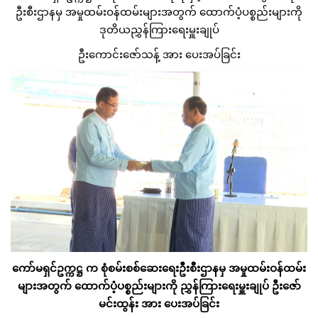
ဦးစီးဌာနမှ အမှုထမ်းဝန်ထမ်းများအတွက် ထောက်ပံ့ပစ္စည်းများကို
ဒုတိယညွှန်ကြားရေးမှူးချုပ်
ဦးကောင်းဇော်သန့် အား ပေးအပ်ခြင်း
ကော်မရှင်ဥက္ကဋ္ဌ က စုံစမ်းစစ်ဆေးရေးဦးစီးဌာနမှ အမှုထမ်းဝန်ထမ်း
များအတွက် ထောက်ပံ့ပစ္စည်းများကို ညွှန်ကြားရေးမှူးချုပ် ဦးဇော်
မင်းထွန်း အား ပေးအပ်ခြင်း