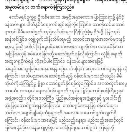
အမှုထမ်းများ တက်ရောက်ခဲ့ကြသည်။
ကော်မရှင်ဥက္ကဋ္ဌ ဦးစစ်အေးက အဖွင့်အမှာစကားပြောကြားရာ၌ နိုင်ငံ့
ဝန်ထမ်းများ ပါတီနိုင်ငံရေးကင်းရှင်းရန်လိုကြောင်း၊ တာဝန်ထမ်းဆောင်
ရာတွင် မိမိဆောင်ရွက်သည့်လုပ်ငန်းများ ပြီးပြည့်စုံမှု ရှိ/မရှိ ပြန်လည်
ဆန်းစစ်ခြင်း၊ လျှို့ဝှက်ထိန်းသိမ်းရမည့် သတင်းအချက်အလက်များနှင့်
စပ်လျဉ်း၍ ပေါက်ကြားမှုမရှိစေရေးစနစ်တကျလိုက်နာ စောင့်ထိန်းကာ
အပြန်အလှန် စစ်ဆေးခြင်းတို့ ဆောင်ရွက်ရန်လိုကြောင်း၊ လုံခြုံရေးကို
အထူးဂရုစိုက်ရန် လိုအပ်ပါကြောင်း၊ ဝန်ထမ်းများအနေဖြင့်
အရည်အသွေးမြင့်မားနေစေရန် စဉ်ဆက်မပြတ် လေ့လာသင်ယူနေရန် လို
ကြောင်း၊ အသိပညာပေးဆောင်ရွက်မည့် ဝန်ထမ်းများသည်လည်း မိမိ
ကိုယ်ကိုယုံကြည်မှု ရှိစွာ ဆောင်ရွက်နိုင်ရန်လိုကြောင်း၊ အဂတိလိုက်စားမှု
တားဆီး ကာကွယ်ရေးလုပ်ငန်းများကိုလည်း ပြည်ထောင်စုဝန်ကြီးဌာန/
အဖွဲ့အစည်း၊ တိုင်းဒေသကြီး/ ပြည်နယ်အစိုးရအဖွဲ့များနှင့် ပူးပေါင်း၍
တိုးမြှင့်ဆောင်ရွက်ရန်လိုကြောင်း၊ ကော်မရှင်အနေဖြင့် ဝန်ထမ်းများ
သက်သာ ချောင်ချိရေးကိစ္စများကို အလေးပေးဆောင်ရွက်လျက်ရှိ
ကြောင်း၊ ဝန်ထမ်းများအနေဖြင့် မည်သည့်နေရာ၊ မည်သည့်အဆင့်တွင်
ဖြစ်စေ နိုင်ငံ့တာဝန်ကျေပွန်စွာ အောင်မြင်စွာဆောင်ရွက် ကြရန်လို