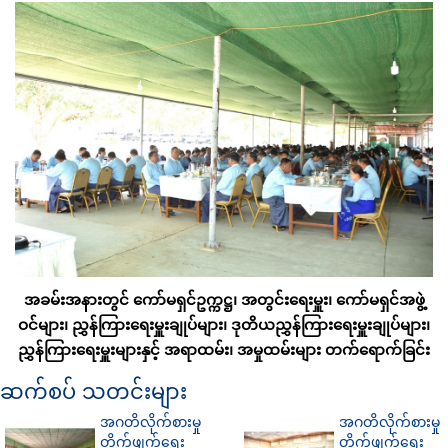
အခမ်းအနားတွင် ကော်မရှင်ဥက္ကဋ္ဌ၊ အတွင်းရေးမှူး၊ ကော်မရှင်အဖွဲ့
ဝင်များ၊ ညွှန်ကြားရေးမှူးချုပ်များ၊ ဒုတိယညွှန်ကြားရေးမှူးချုပ်များ၊
ညွှန်ကြားရေးမှူးများနှင့် အရာထမ်း၊ အမှုထမ်းများ တက်ရောက်ခြင်း
ဆက်စပ် သတင်းများ
အဂတိလိုက်စားမှု
အဂတိလိုက်စားမှု
တိုက်ဖျက်ရေး
တိုက်ဖျက်ရေး