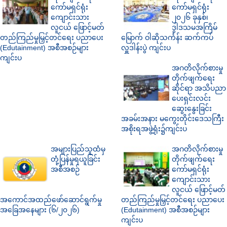
ကော်မရှင်ရုံး
ကော်မရှင်ရုံး
ကျောင်းသား
၂၀၂၆ ခုနှစ်၊
လူငယ် ဖြောင့်မတ်
ဒွါဒသမအကြိမ်
တည်ကြည်မှုမြှင့်တင်ရေး ပညာပေး
မြောက် ဝါဆိုသင်္ကန်း ဆက်ကပ်
(Edutainment) အစီအစဉ်များ
လှူဒါန်းပွဲ ကျင်းပ
ကျင်းပ
အဂတိလိုက်စားမှု
တိုက်ဖျက်ရေး
ဆိုင်ရာ အသိပညာ
ပေးရှင်းလင်း
ဆွေးနွေးခြင်း
အခမ်းအနား မကွေးတိုင်းဒေသကြီး
အစိုးရအဖွဲ့ရုံး၌ကျင်းပ
အများပြည်သူထံမှ
အဂတိလိုက်စားမှု
တုံ့ပြန်မှုရယူခြင်း
တိုက်ဖျက်ရေး
အစီအစဉ်
ကော်မရှင်ရုံး
ကျောင်းသား
လူငယ် ဖြောင့်မတ်
အကောင်အထည်ဖော်ဆောင်ရွက်မှု
တည်ကြည်မှုမြှင့်တင်ရေး ပညာပေး
အခြေအနေများ (၆/၂၀၂၆)
(Edutainment) အစီအစဉ်များ
ကျင်းပ