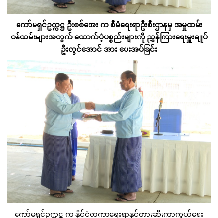
ကော်မရှင်ဥက္ကဋ္ဌ ဦးစစ်အေး က စီမံရေးရာဦးစီးဌာနမှ အမှုထမ်း
ဝန်ထမ်းများအတွက် ထောက်ပံ့ပစ္စည်းများကို ညွှန်ကြားရေးမှူးချုပ်
ဦးလွင်အောင် အား ပေးအပ်ခြင်း
ကော်မရှင်ဥက္ကဋ္ဌ က နိုင်ငံတကာရေးရာနှင့်တားဆီးကာကွယ်ရေး