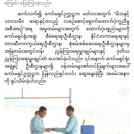
ကြောင်း ပြောကြားခဲ့သည်။
ဆက်လက်၍ ကော်မရှင်ဉက္ကဋ္ဌက မတ်လအတွက် “မိဘနှင့်
သားသမီး၊ ဆရာနှင့်တပည့် လစဉ်စောင့်ရှောက်ထောက်ပံ့ကူညီမှု
အစီအစဉ်”အရ အမှုထမ်းများအတွက် ထောက်ပံ့ပစ္စည်းများကို
ကော်မရှင်ရုံးအဖွဲ့၊ စီမံရေးရာဦးစီးဌာန၊ နိုင်ငံတကာရေးရာနှင့်
တားဆီးကာကွယ်ရေးဦးစီးဌာန၊ စုံစမ်းစစ်ဆေးရေးဦးစီးဌာနများမှ
အမြဲတမ်းအတွင်းဝန်၊ ညွှန်ကြားရေးမှူးချုပ်များနှင့် ဒုတိယ
ညွှန်ကြားရေးမှူးချုပ်ထံ ပေးအပ်ခဲ့ပါသည်။ ၎င်းနောက် ကော်မရှင်ရုံး
အဖွဲ့နှင့် ဦးစီးဌာနများရှိ ဝန်ထမ်းများ၏တင်ပြချက်များအပေါ်
ကော်မရှင်ဥက္ကဋ္ဌက ပြန်လည်ရှင်းလင်း ဆွေးနွေးခဲ့ပြီး အခမ်းအနား
ကို ရုပ်သိမ်းခဲ့ပါသည်။