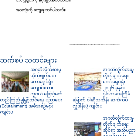
ဆက်စပ် သတင်းများ
အဂတိလိုက်စားမှု
အဂတိလိုက်စားမှု
တိုက်ဖျက်ရေး
တိုက်ဖျက်ရေး
ကော်မရှင်ရုံး
ကော်မရှင်ရုံး
ကျောင်းသား
၂၀၂၆ ခုနှစ်၊
လူငယ် ဖြောင့်မတ်
ဒွါဒသမအကြိမ်
တည်ကြည်မှုမြှင့်တင်ရေး ပညာပေး
မြောက် ဝါဆိုသင်္ကန်း ဆက်ကပ်
(Edutainment) အစီအစဉ်များ
လှူဒါန်းပွဲ ကျင်းပ
ကျင်းပ
အဂတိလိုက်စားမှု
တိုက်ဖျက်ရေး
ဆိုင်ရာ အသိပညာ