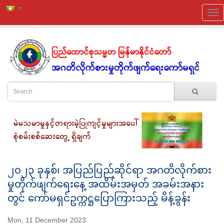
၂၀၂၃ ခုနှစ်၊ အပြည်ပြည်ဆိုင်ရာ အဂတိလိုက်စား
မှုတိုက်ဖျက်ရေးနေ့ အထိမ်းအမှတ် အခမ်းအနား
တွင် ကော်မရှင်ဥက္ကဋ္ဌပြောကြားသည့် မိန့်ခွန်း
Mon, 11 December 2023