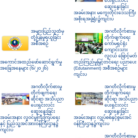
ပေးရှင်းလင်း
ဆွေးနွေးခြင်း
အခမ်းအနား မကွေးတိုင်းဒေသကြီး
အစိုးရအဖွဲ့ရုံး၌ကျင်းပ
အများပြည်သူထံမှ
အဂတိလိုက်စားမှု
တုံ့ပြန်မှုရယူခြင်း
တိုက်ဖျက်ရေး
အစီအစဉ်
ကော်မရှင်ရုံး
ကျောင်းသား
လူငယ် ဖြောင့်မတ်
အကောင်အထည်ဖော်ဆောင်ရွက်မှု
တည်ကြည်မှုမြှင့်တင်ရေး ပညာပေး
အခြေအနေများ (၆/၂၀၂၆)
(Edutainment) အစီအစဉ်များ
ကျင်းပ
အဂတိလိုက်စားမှု
အဂတိလိုက်စားမှု
တိုက်ဖျက်ရေး
တိုက်ဖျက်ရေး
ဆိုင်ရာ အသိပညာ
ဆိုင်ရာ အသိပညာ
ပေးရှင်းလင်း
ပေးရှင်းလင်း
ဆွေးနွေးခြင်း
ဆွေးနွေးခြင်း
အခမ်းအနား လူဝင်မှုကြီးကြပ်ရေး
အခမ်းအနား လျှပ်စစ်နှင့်စွမ်းအင်
နှင့် ပြည်သူ့အင်အားဝန်ကြီးဌာန၌
ဝန်ကြီးဌာန၌ကျင်းပ
ကျင်းပ
အဂတိလိုက်စားမှု