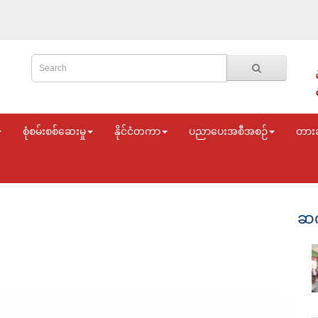
စုံစမ်းစစ်ဆေးမှု
နိုင်ငံတကာ
ပညာပေးအစီအစဉ်
တား
ဆက