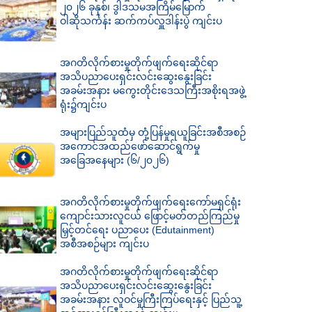
၂၀၂၆ ခုနှစ်၊ ဒွါဒသမအကြိမ်မြောက်
ဝါဆိုသင်္ကန်း ဆက်ကပ်လှူဒါန်းပွဲ ကျင်းပ
အဂတိလိုက်စားမှုတိုက်ဖျက်ရေးဆိုင်ရာ
အသိပညာပေးရှင်းလင်းဆွေးနွေးခြင်း
အခမ်းအနား မကွေးတိုင်းဒေသကြီးအစိုးရအဖွဲ့
ရုံး၌ကျင်းပ
အများပြည်သူထံမှ တုံ့ပြန်မှုရယူခြင်းအစီအစဉ်
အကောင်အထည်ဖော်ဆောင်ရွက်မှု
အခြေအနေများ (၆/၂၀၂၆)
အဂတိလိုက်စားမှုတိုက်ဖျက်ရေးကော်မရှင်ရုံး
ကျောင်းသားလူငယ် ဖြောင့်မတ်တည်ကြည်မှု
မြှင့်တင်ရေး ပညာပေး (Edutainment)
အစီအစဉ်များ ကျင်းပ
အဂတိလိုက်စားမှုတိုက်ဖျက်ရေးဆိုင်ရာ
အသိပညာပေးရှင်းလင်းဆွေးနွေးခြင်း
အခမ်းအနား လူဝင်မှုကြီးကြပ်ရေးနှင့် ပြည်သူ့