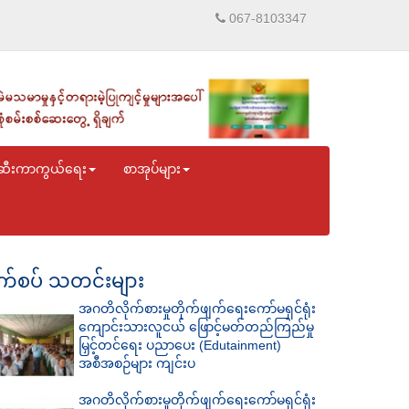
067-8103347
ဆီးကာကွယ်ရေး
စာအုပ်များ
်စပ် သတင်းများ
အဂတိလိုက်စားမှုတိုက်ဖျက်ရေးကော်မရှင်ရုံး
ကျောင်းသားလူငယ် ဖြောင့်မတ်တည်ကြည်မှု
မြှင့်တင်ရေး ပညာပေး (Edutainment)
အစီအစဉ်များ ကျင်းပ
အဂတိလိုက်စားမှုတိုက်ဖျက်ရေးကော်မရှင်ရုံး