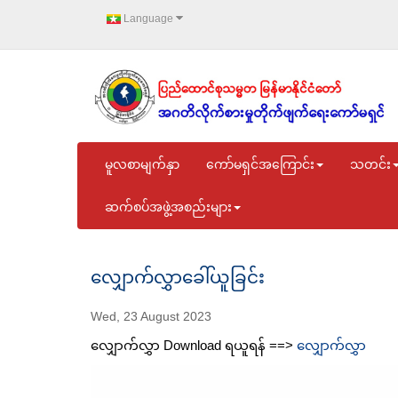
Language
မူလစာမျက်နှာ
ကော်မရှင်အကြောင်း
သတင်း
ဆက်စပ်အဖွဲ့အစည်းများ
လျှောက်လွှာခေါ်ယူခြင်း
Wed, 23 August 2023
လျှောက်လွှာ Download ရယူရန် ==>
လျှောက်လွှာ