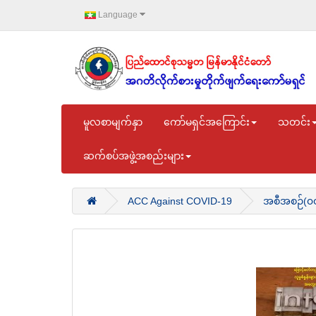
Language
မူလစာမျက်နှာ
ကော်မရှင်အကြောင်း
သတင်း
ဆက်စပ်အဖွဲ့အစည်းများ
ACC Against COVID-19
အစီအစဉ်(၀