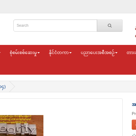
စုံစမ်းစစ်ဆေးမှု
နိုင်ငံတကာ
ပညာပေးအစီအစဉ်
တား
၀၄)
အ
P