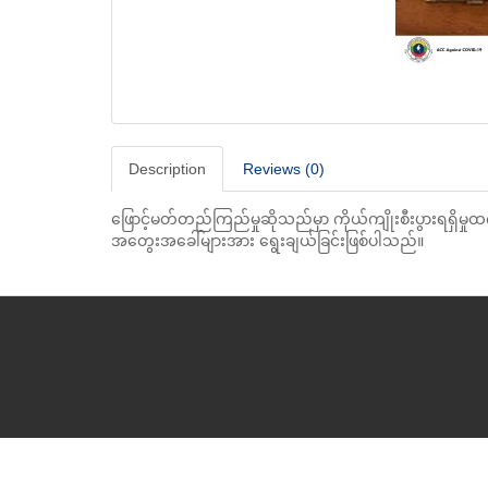
Description
Reviews (0)
ဖြောင့်မတ်တည်ကြည်မှုဆိုသည်မှာ ကိုယ်ကျိုးစီးပွားရရှိမှုထ
အတွေးအခေါ်များအား ရွေးချယ်ခြင်းဖြစ်ပါသည်။