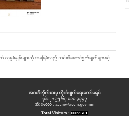
က် လူမှုစံနှုန်းများကို အခြေခံသည့် သင်၏ဆောင်ရွက်ချက်များနှင့်
အဂတိလိုက်စားမှု တိုက်ဖျက်ရေးကော်မရှင်
ဖုန်း : +၉၅ ၆၇ ၈၁၀ ၃၃၄၇
အီးမေးလ် : accm@accm.gov.mm
Total Visitors :