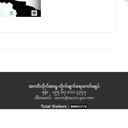
အဂတိလိုက်စားမှု တိုက်ဖျက်ရေးကော်မရှင်
ဖုန်း : +၉၅ ၆၇ ၈၁၀ ၃၃၄၇
အီးမေးလ် : accm@accm.gov.mm
Total Visitors :