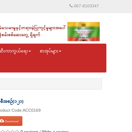
067-8103347
ဆီးကာကွယ်ရေး
စာအုပ်များ
စီအစဉ်(၁၂၁)
roduct Code:ACC0169
Download
0 reviews
/
Write a review