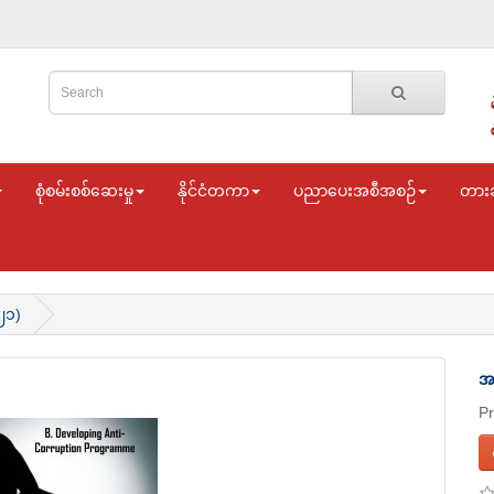
စုံစမ်းစစ်ဆေးမှု
နိုင်ငံတကာ
ပညာပေးအစီအစဉ်
တား
၂၁)
အ
P