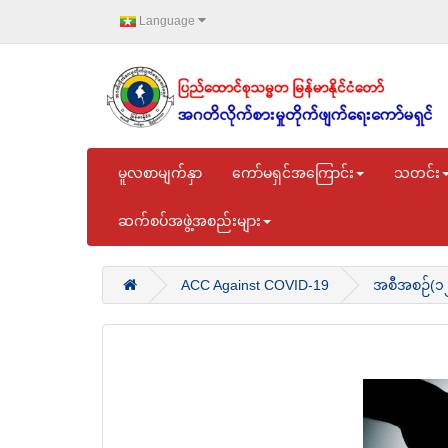
Language
မူလစာမျက်နှာ
ကော်မရှင်အကြောင်း
သတင်း
ဆက်စပ်အဖွဲ့အစည်းများ
ACC Against COVID-19
အစီအစဉ်(၁