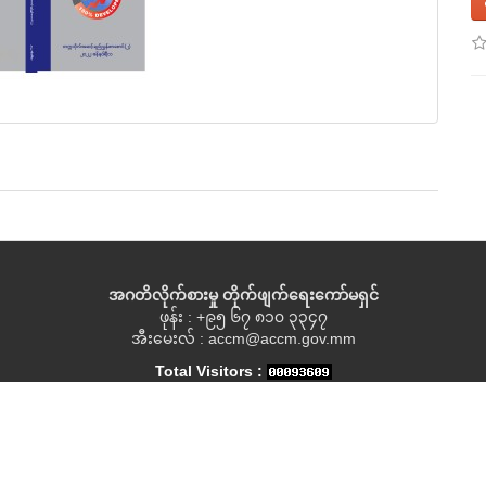
အဂတိလိုက်စားမှု တိုက်ဖျက်ရေးကော်မရှင်
ဖုန်း : +၉၅ ၆၇ ၈၁၀ ၃၃၄၇
အီးမေးလ် : accm@accm.gov.mm
Total Visitors :