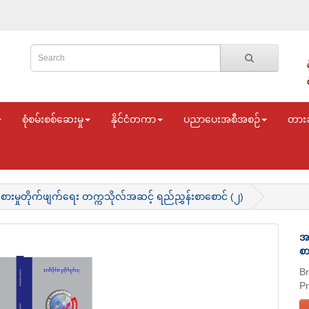
စုံစမ်းစစ်ဆေးမှု
နိုင်ငံတကာ
ပညာပေးအစီအစဉ်
တား
ားမှုတိုက်ဖျက်ရေး တက္ကသိုလ်အဆင့် ရည်ညွှန်းစာစောင် (၂)
အဂ
စာ
B
P