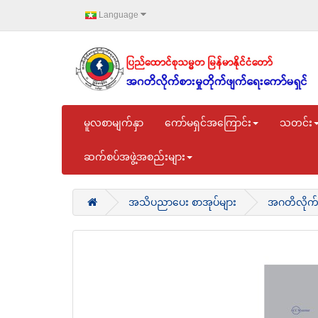
Language
မူလစာမျက်နှာ
ကော်မရှင်အကြောင်း
သတင်း
ဆက်စပ်အဖွဲ့အစည်းများ
အသိပညာပေး စာအုပ်များ
အဂတိလိုက်စ