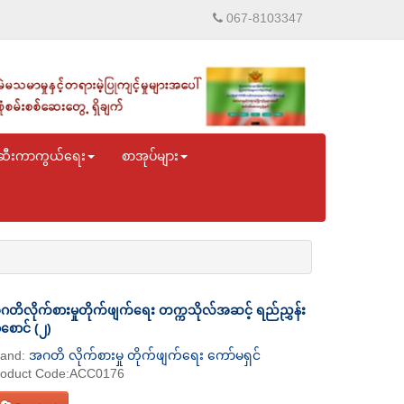
067-8103347
ဆီးကာကွယ်ရေး
စာအုပ်များ
တိလိုက်စားမှုတိုက်ဖျက်ရေး တက္ကသိုလ်အဆင့် ရည်ညွှန်း
စောင် (၂)
rand:
အဂတိ လိုက်စားမှု တိုက်ဖျက်ရေး ကော်မရှင်
roduct Code:ACC0176