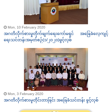
Mon, 10 February 2020
အဂတိလိုက်စားမှုတိုက်ဖျက်ရေးကော်မရှင် အခြေခံလေ့ကျင့်
ရေးသင်တန်းအမှတ်စဉ်(၁/၂၀၂၀)ဖွင့်လှစ်
Mon, 3 February 2020
အဂတိလိုက်စားမှုတိုင်းတာခြင်း အခြေခံသင်တန်း ဖွင့်လှစ်