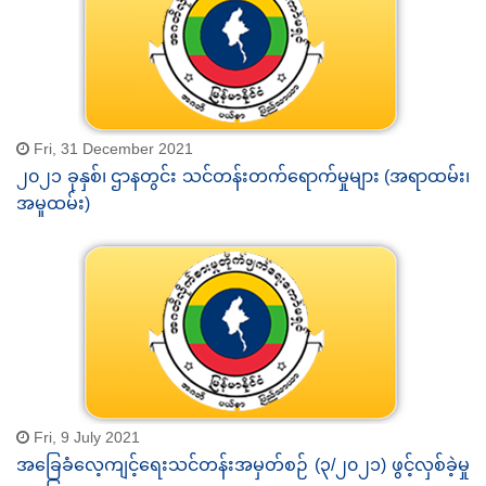
Fri, 31 December 2021
၂၀၂၁ ခုနှစ်၊ ဌာနတွင်း သင်တန်းတက်ရောက်မှုများ (အရာထမ်း၊
အမှုထမ်း)
Fri, 9 July 2021
အခြေခံလေ့ကျင့်ရေးသင်တန်းအမှတ်စဉ် (၃/၂၀၂၁) ဖွင့်လှစ်ခဲ့မှု