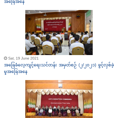
အခြေအနေ
Sat, 19 June 2021
အခြေခံလေ့ကျင့်ရေးသင်တန်း အမှတ်စဉ် (၂/၂၀၂၁) ဖွင့်လှစ်ခဲ့
မှုအခြေအနေ