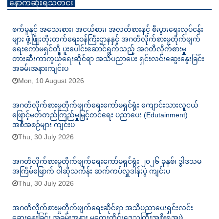
နောက်ဆုံးရသတင်း
စက်မှုနှင့် အသေးစား၊ အငယ်စား၊ အလတ်စားနှင့် စီးပွားရေးလုပ်ငန်း
များ ဖွံ့ဖြိုးတိုးတက်ရေးဝန်ကြီးဌာနနှင့် အဂတိလိုက်စားမှုတိုက်ဖျက်
ရေးကော်မရှင်တို့ ပူးပေါင်းဆောင်ရွက်သည့် အဂတိလိုက်စားမှု
တားဆီးကာကွယ်ရေးဆိုင်ရာ အသိပညာပေး ရှင်းလင်းဆွေးနွေးခြင်း
အခမ်းအနားကျင်းပ
Mon, 10 August 2026
အဂတိလိုက်စားမှုတိုက်ဖျက်ရေးကော်မရှင်ရုံး ကျောင်းသားလူငယ်
ဖြောင့်မတ်တည်ကြည်မှုမြှင့်တင်ရေး ပညာပေး (Edutainment)
အစီအစဉ်များ ကျင်းပ
Thu, 30 July 2026
အဂတိလိုက်စားမှုတိုက်ဖျက်ရေးကော်မရှင်ရုံး ၂၀၂၆ ခုနှစ်၊ ဒွါဒသမ
အကြိမ်မြောက် ဝါဆိုသင်္ကန်း ဆက်ကပ်လှူဒါန်းပွဲ ကျင်းပ
Thu, 30 July 2026
အဂတိလိုက်စားမှုတိုက်ဖျက်ရေးဆိုင်ရာ အသိပညာပေးရှင်းလင်း
ဆွေးနွေးခြင်း အခမ်းအနား မကွေးတိုင်းဒေသကြီးအစိုးရအဖွဲ့