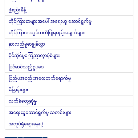
ဖွဲ့စည်းမိန့်
တိုင်ကြားစာများအပေါ် အရေးယူ ဆောင်ရွက်မှု
တိုင်ကြားရာတွင်သတိပြုရမည့်အချက်များ
နားလည်မှုစာချွန်လွှာ
ပိုင်ဆိုင်မှုကြေညာလွှာပုံစံများ
ပြင်ဆင်သည့်ဥပဒေ
ပြည်ပအစည်းအဝေးတက်ရောက်မှု
မိန့်ခွန်းများ
လက်ခံတွေ့ဆုံမှု
အရေးယူဆောင်ရွက်မှု သတင်းများ
အလုပ်ရုံဆွေးနွေးပွဲ