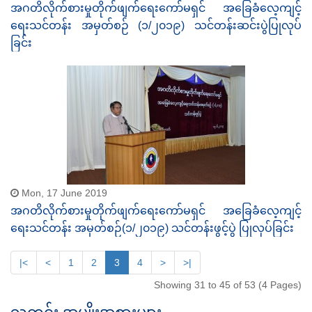
အဂတိလိုက်စားမှုတိုက်ဖျက်ရေးကော်မရှင် အခြေခံလေ့ကျင့်
ရေးသင်တန်း အမှတ်စဉ် (၁/၂၀၁၉) သင်တန်းဆင်းပွဲပြုလုပ်
ခြင်း
Mon, 17 June 2019
အဂတိလိုက်စားမှုတိုက်ဖျက်ရေးကော်မရှင် အခြေခံလေ့ကျင့်
ရေးသင်တန်း အမှတ်စဉ်(၁/၂၀၁၉) သင်တန်းဖွင့်ပွဲ ပြုလုပ်ခြင်း
|<
<
1
2
3
4
>
>|
Showing 31 to 45 of 53 (4 Pages)