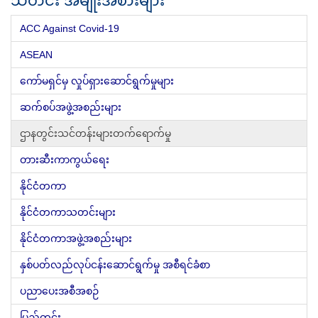
သတင်း အမျိုးအစားများ
ACC Against Covid-19
ASEAN
ကော်မရှင်မှ လှုပ်ရှားဆောင်ရွက်မှုများ
ဆက်စပ်အဖွဲ့အစည်းများ
ဌာနတွင်းသင်တန်းများတက်ရောက်မှု
တားဆီးကာကွယ်ရေး
နိုင်ငံတကာ
နိုင်ငံတကာသတင်းများ
နိုင်ငံတကာအဖွဲ့အစည်းများ
နှစ်ပတ်လည်လုပ်ငန်းဆောင်ရွက်မှု အစီရင်ခံစာ
ပညာပေးအစီအစဉ်
ပြည်တွင်း