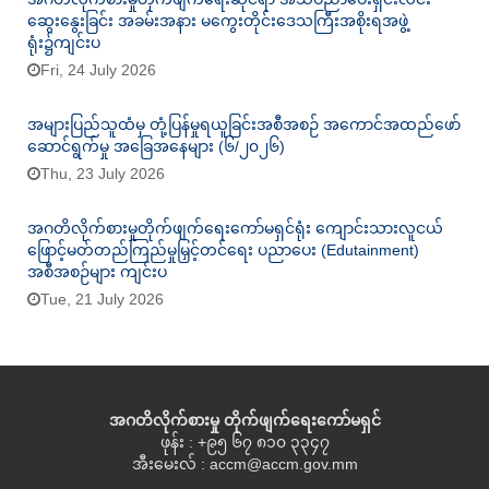
ဆွေးနွေးခြင်း အခမ်းအနား မကွေးတိုင်းဒေသကြီးအစိုးရအဖွဲ့
ရုံး၌ကျင်းပ
Fri, 24 July 2026
အများပြည်သူထံမှ တုံ့ပြန်မှုရယူခြင်းအစီအစဉ် အကောင်အထည်ဖော်
ဆောင်ရွက်မှု အခြေအနေများ (၆/၂၀၂၆)
Thu, 23 July 2026
အဂတိလိုက်စားမှုတိုက်ဖျက်ရေးကော်မရှင်ရုံး ကျောင်းသားလူငယ်
ဖြောင့်မတ်တည်ကြည်မှုမြှင့်တင်ရေး ပညာပေး (Edutainment)
အစီအစဉ်များ ကျင်းပ
Tue, 21 July 2026
အဂတိလိုက်စားမှု တိုက်ဖျက်ရေးကော်မရှင်
ဖုန်း : +၉၅ ၆၇ ၈၁၀ ၃၃၄၇
အီးမေးလ် : accm@accm.gov.mm