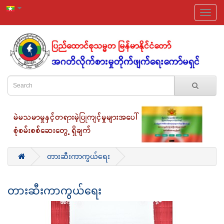
တားဆီးကာကွယ်ရေး
တားဆီးကာကွယ်ရေး