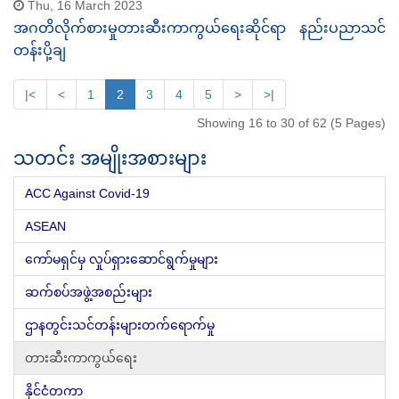
Thu, 16 March 2023
အဂတိလိုက်စားမှုတားဆီးကာကွယ်ရေးဆိုင်ရာ နည်းပညာသင်
တန်းပို့ချ
|<
<
1
2
3
4
5
>
>|
Showing 16 to 30 of 62 (5 Pages)
သတင်း အမျိုးအစားများ
ACC Against Covid-19
ASEAN
ကော်မရှင်မှ လှုပ်ရှားဆောင်ရွက်မှုများ
ဆက်စပ်အဖွဲ့အစည်းများ
ဌာနတွင်းသင်တန်းများတက်ရောက်မှု
တားဆီးကာကွယ်ရေး
နိုင်ငံတကာ