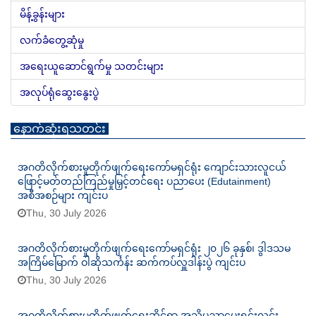
မိန့်ခွန်းများ
လက်ခံတွေ့ဆုံမှု
အရေးယူဆောင်ရွက်မှု သတင်းများ
အလုပ်ရုံဆွေးနွေးပွဲ
နောက်ဆုံးရသတင်း
အဂတိလိုက်စားမှုတိုက်ဖျက်ရေးကော်မရှင်ရုံး ကျောင်းသားလူငယ်
ဖြောင့်မတ်တည်ကြည်မှုမြှင့်တင်ရေး ပညာပေး (Edutainment)
အစီအစဉ်များ ကျင်းပ
Thu, 30 July 2026
အဂတိလိုက်စားမှုတိုက်ဖျက်ရေးကော်မရှင်ရုံး ၂၀၂၆ ခုနှစ်၊ ဒွါဒသမ
အကြိမ်မြောက် ဝါဆိုသင်္ကန်း ဆက်ကပ်လှူဒါန်းပွဲ ကျင်းပ
Thu, 30 July 2026
အဂတိလိုက်စားမှုတိုက်ဖျက်ရေးဆိုင်ရာ အသိပညာပေးရှင်းလင်း