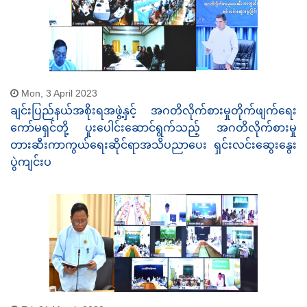
Mon, 3 April 2023
ချင်းပြည်နယ်အစိုးရအဖွဲ့နှင့် အဂတိလိုက်စားမှုတိုက်ဖျက်ရေး
ကော်မရှင်တို့ ပူးပေါင်းဆောင်ရွက်သည့် အဂတိလိုက်စားမှု
တားဆီးကာကွယ်ရေးဆိုင်ရာအသိပညာပေး ရှင်းလင်းဆွေးနွေး
ပွဲကျင်းပ