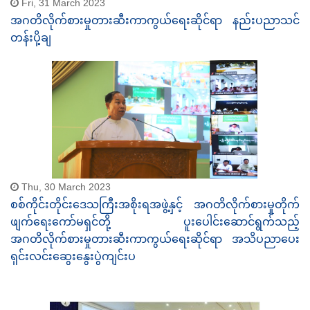
Fri, 31 March 2023
အဂတိလိုက်စားမှုတားဆီးကာကွယ်ရေးဆိုင်ရာ နည်းပညာသင်
တန်းပို့ချ
Thu, 30 March 2023
စစ်ကိုင်းတိုင်းဒေသကြီးအစိုးရအဖွဲ့နှင့် အဂတိလိုက်စားမှုတိုက်
ဖျက်ရေးကော်မရှင်တို့ ပူးပေါင်းဆောင်ရွက်သည့်
အဂတိလိုက်စားမှုတားဆီးကာကွယ်ရေးဆိုင်ရာ အသိပညာပေး
ရှင်းလင်းဆွေးနွေးပွဲကျင်းပ