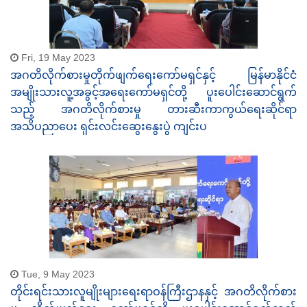
Fri, 19 May 2023
အဂတိလိုက်စားမှုတိုက်ဖျက်ရေးကော်မရှင်နှင့် မြန်မာနိုင်ငံ
အမျိုးသားလူ့အခွင့်အရေးကော်မရှင်တို့ ပူးပေါင်းဆောင်ရွက်
သည့် အဂတိလိုက်စားမှု တားဆီးကာကွယ်ရေးဆိုင်ရာ
အသိပညာပေး ရှင်းလင်းဆွေးနွေးပွဲ ကျင်းပ
Tue, 9 May 2023
တိုင်းရင်းသားလူမျိုးများရေးရာဝန်ကြီးဌာနနှင့် အဂတိလိုက်စား