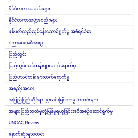
နိုင်ငံတကာသတင်းများ
နိုင်ငံတကာအဖွဲ့အစည်းများ
နှစ်ပတ်လည်လုပ်ငန်းဆောင်ရွက်မှု အစီရင်ခံစာ
ပညာပေးအစီအစဉ်
ပြည်တွင်း
ပြည်တွင်းသင်တန်းများတက်ရောက်မှု
ပြည်ပသင်တန်းများတက်ရောက်မှု
အစည်းအဝေး
အပြည်ပြည်ဆိုင်ရာ ပွင့်လင်းမြင်သာမှု သတင်းများ
အများပြည်သူထံမှတုံ့ပြန်မှုရယူခြင်းအစီအစဉ်ဆောင်ရွက်မှု
UNCAC Review
နောက်ဆုံးရသတင်း