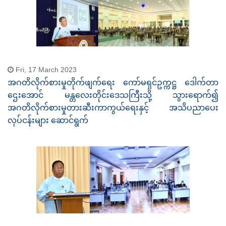
Fri, 17 March 2023
အဂတိလိုက်စားမှုတိုက်ဖျက်ရေး ကော်မရှင်ဥက္ကဋ္ဌ ဒေါက်တာ
ဌေးအောင် မန္တလေးတိုင်းဒေသကြီးသို့ သွားရောက်၍
အဂတိလိုက်စားမှုတားဆီးကာကွယ်ရေးနှင့် အသိပညာပေး
လုပ်ငန်းများ ဆောင်ရွက်