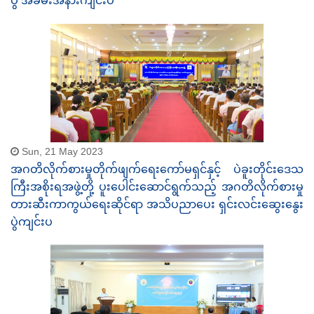
ပွဲ အခမ်းအနားကျင်းပ
Sun, 21 May 2023
အဂတိလိုက်စားမှုတိုက်ဖျက်ရေးကော်မရှင်နှင့် ပဲခူးတိုင်းဒေသ
ကြီးအစိုးရအဖွဲ့တို့ ပူးပေါင်းဆောင်ရွက်သည့် အဂတိလိုက်စားမှု
တားဆီးကာကွယ်ရေးဆိုင်ရာ အသိပညာပေး ရှင်းလင်းဆွေးနွေး
ပွဲကျင်းပ