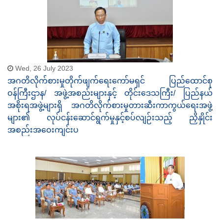
Wed, 26 July 2023
အဂတိလိုက်စားမှုတိုက်ဖျက်ရေးကော်မရှင် ပြည်ထောင်စု
ဝန်ကြီးဌာန/ အဖွဲ့အစည်းများနှင့် တိုင်းဒေသကြီး/ ပြည်နယ်
အစိုးရအဖွဲ့များရှိ အဂတိလိုက်စားမှုတားဆီးကာကွယ်ရေးအဖွဲ့
များ၏ လုပ်ငန်းဆောင်ရွက်မှုနှင့်စပ်လျဉ်းသည့် ညှိနှိုင်း
အစည်းအဝေးကျင်းပ