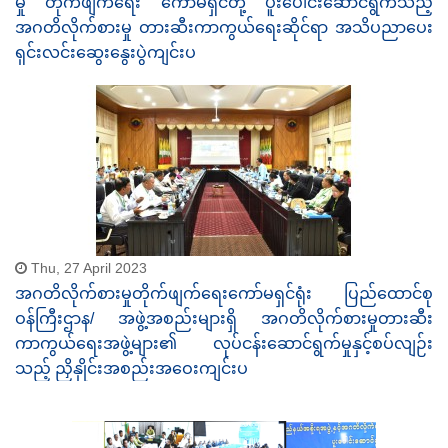
မှု တိုက်ဖျက်ရေး ကော်မရှင်တို့ ပူးပေါင်းဆောင်ရွက်သည့်
အဂတိလိုက်စားမှု တားဆီးကာကွယ်ရေးဆိုင်ရာ အသိပညာပေး
ရှင်းလင်းဆွေးနွေးပွဲကျင်းပ
Thu, 27 April 2023
အဂတိလိုက်စားမှုတိုက်ဖျက်ရေးကော်မရှင်ရုံး ပြည်ထောင်စု
ဝန်ကြီးဌာန/ အဖွဲ့အစည်းများရှိ အဂတိလိုက်စားမှုတားဆီး
ကာကွယ်ရေးအဖွဲ့များ၏ လုပ်ငန်းဆောင်ရွက်မှုနှင့်စပ်လျဉ်း
သည့် ညှိနှိုင်းအစည်းအဝေးကျင်းပ