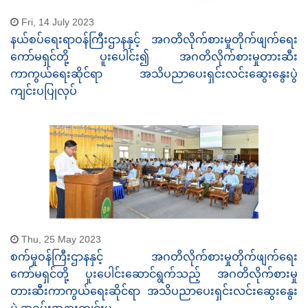
Fri, 14 July 2023
နယ်စပ်ရေးရာဝန်ကြီးဌာနနှင့် အဂတိလိုက်စားမှုတိုက်ဖျက်ရေး
ကော်မရှင်တို့ ပူးပေါင်း၍ အဂတိလိုက်စားမှုတားဆီး
ကာကွယ်ရေးဆိုင်ရာ အသိပညာပေးရှင်းလင်းဆွေးနွေးပွဲ
ကျင်းပပြုလုပ်
Thu, 25 May 2023
စက်မှုဝန်ကြီးဌာနနှင့် အဂတိလိုက်စားမှုတိုက်ဖျက်ရေး
ကော်မရှင်တို့ ပူးပေါင်းဆောင်ရွက်သည့် အဂတိလိုက်စားမှု
တားဆီးကာကွယ်ရေးဆိုင်ရာ အသိပညာပေးရှင်းလင်းဆွေးနွေး