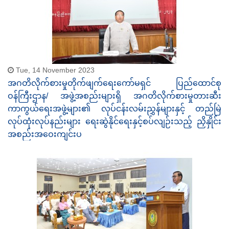
Tue, 14 November 2023
အဂတိလိုက်စားမှုတိုက်ဖျက်ရေးကော်မရှင် ပြည်ထောင်စု
ဝန်ကြီးဌာန/ အဖွဲ့အစည်းများရှိ အဂတိလိုက်စားမှုတားဆီး
ကာကွယ်ရေးအဖွဲ့များ၏ လုပ်ငန်းလမ်းညွှန်များနှင့် တည်မြဲ
လုပ်ထုံးလုပ်နည်းများ ရေးဆွဲနိုင်ရေးနှင့်စပ်လျဉ်းသည့် ညှိနှိုင်း
အစည်းအဝေးကျင်းပ