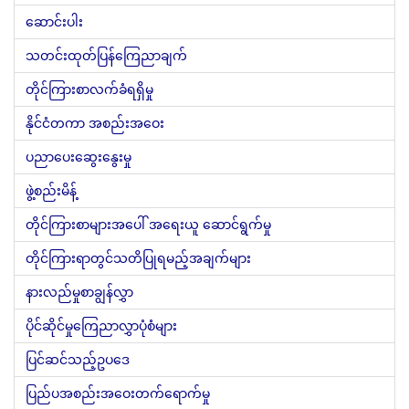
ဆောင်းပါး
သတင်းထုတ်ပြန်ကြေညာချက်
တိုင်ကြားစာလက်ခံရရှိမှု
နိုင်ငံတကာ အစည်းအဝေး
ပညာပေးဆွေးနွေးမှု
ဖွဲ့စည်းမိန့်
တိုင်ကြားစာများအပေါ် အရေးယူ ဆောင်ရွက်မှု
တိုင်ကြားရာတွင်သတိပြုရမည့်အချက်များ
နားလည်မှုစာချွန်လွှာ
ပိုင်ဆိုင်မှုကြေညာလွှာပုံစံများ
ပြင်ဆင်သည့်ဥပဒေ
ပြည်ပအစည်းအဝေးတက်ရောက်မှု