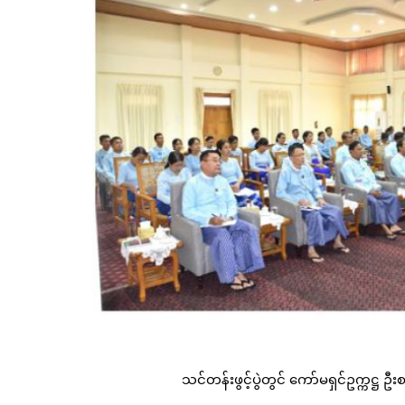
သင်တန်းဖွင့်ပွဲတွင် ကော်မရှင်ဥက္ကဋ္ဌ