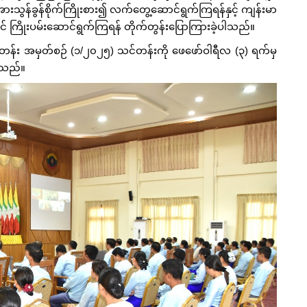
 အားသွန်ခွန်စိုက်ကြိုးစား၍ လက်တွေ့ဆောင်ရွက်ကြရန်နှင့် ကျန်းမာ
 ကြိုးပမ်းဆောင်ရွက်ကြရန် တိုက်တွန်းပြောကြားခဲ့ပါသည်။
်တန်း အမှတ်စဉ် (၁/၂၀၂၅) သင်တန်းကို ဖေဖော်ဝါရီလ (၃) ရက်မှ
ပါသည်။