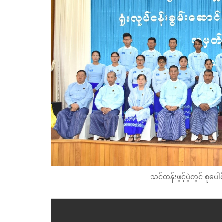
သင်တန်းဖွင့်ပွဲတွင် စုပေ