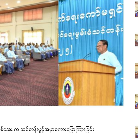
 ဦးစစ်အေး က သင်တန်းဖွင့်အမှာစကားပြောကြားခြင်း