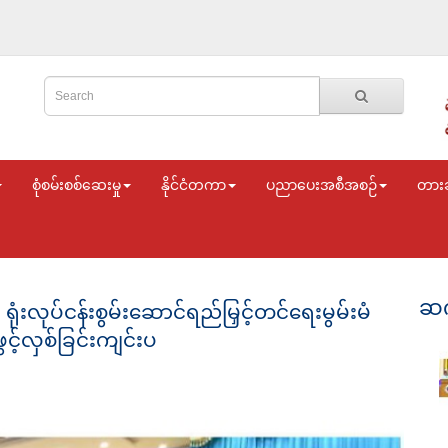
စုံစမ်းစစ်ဆေးမှု
နိုင်ငံတကာ
ပညာပေးအစီအစဉ်
တား
ဆက
ံးလုပ်ငန်းစွမ်းဆောင်ရည်မြှင့်တင်ရေးမွမ်းမံ
့်လှစ်ခြင်းကျင်းပ