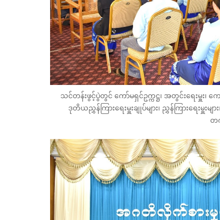
သင်တန်းဖွင့်ပွဲတွင် ကော်မရှင်ဥက္ကဋ္ဌ၊ အတွင်းရေးမှူး၊ ကေ
ဒုတိယညွှန်ကြားရေးမှူးချုပ်များ၊ ညွှန်ကြားရေးမှူးမျ
တက