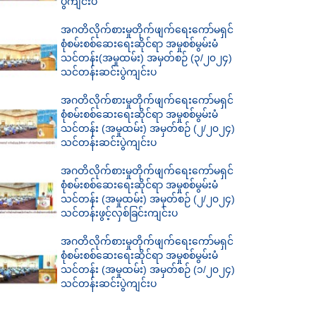
ပွဲကျင်းပ
အဂတိလိုက်စားမှုတိုက်ဖျက်ရေးကော်မရှင်
စုံစမ်းစစ်ဆေးရေးဆိုင်ရာ အမှုစစ်မွမ်းမံ
သင်တန်း(အမှုထမ်း) အမှတ်စဉ် (၃/၂၀၂၄)
သင်တန်းဆင်းပွဲကျင်းပ
အဂတိလိုက်စားမှုတိုက်ဖျက်ရေးကော်မရှင်
စုံစမ်းစစ်ဆေးရေးဆိုင်ရာ အမှုစစ်မွမ်းမံ
သင်တန်း (အမှုထမ်း) အမှတ်စဉ် (၂/၂၀၂၄)
သင်တန်းဆင်းပွဲကျင်းပ
အဂတိလိုက်စားမှုတိုက်ဖျက်ရေးကော်မရှင်
စုံစမ်းစစ်ဆေးရေးဆိုင်ရာ အမှုစစ်မွမ်းမံ
သင်တန်း (အမှုထမ်း) အမှတ်စဉ် (၂/၂၀၂၄)
သင်တန်းဖွင့်လှစ်ခြင်းကျင်းပ
အဂတိလိုက်စားမှုတိုက်ဖျက်ရေးကော်မရှင်
စုံစမ်းစစ်ဆေးရေးဆိုင်ရာ အမှုစစ်မွမ်းမံ
သင်တန်း (အမှုထမ်း) အမှတ်စဉ် (၁/၂၀၂၄)
သင်တန်းဆင်းပွဲကျင်းပ