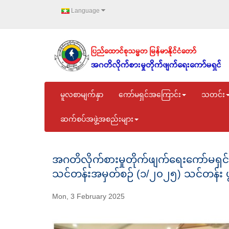
Language
မူလစာမျက်နှာ
ကော်မရှင်အကြောင်း
သတင်း
ဆက်စပ်အဖွဲ့အစည်းများ
အဂတိလိုက်စားမှုတိုက်ဖျက်ရေးကော်မရှင် ရု
သင်တန်းအမှတ်စဉ် (၁/၂၀၂၅) သင်တန်း ဖွင
Mon, 3 February 2025