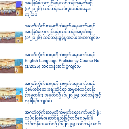
အခြေခံလေ့ကျင့်ရေးသင်တန်းအမှတ်စဉ်
(၁/၂၀၂၆) သင်တန်းဆင်းပွဲအခမ်းအနား
ကျင်းပ
အဂတိလိုက်စားမှုတိုက်ဖျက်ရေးကော်မရှင်
အခြေခံလေ့ကျင့်ရေးသင်တန်းအမှတ်စဉ်
(၁/၂၀၂၆) သင်တန်းဖွင့်ပွဲအခမ်းအနားကျင်းပ
အဂတိလိုက်စားမှုတိုက်ဖျက်ရေးကော်မရှင်
English Language Proficiency Course No.
(1/2025) သင်တန်းဆင်းပွဲကျင်းပ
အဂတိလိုက်စားမှုတိုက်ဖျက်ရေးကော်မရှင်
စုံစမ်းစစ်ဆေးရေးဆိုင်ရာ အမှုစစ်သင်တန်း
(အမှုထမ်း) အမှတ်စဉ် (၁/၂၀၂၅) သင်တန်းဖွင့်
လှစ်ခြင်းကျင်းပ
အဂတိလိုက်စားမှုတိုက်ဖျက်ရေးကော်မရှင် ရုံး
လုပ်ငန်းစွမ်းဆောင်ရည်မြှင့်တင်ရေးမွမ်းမံ
သင်တန်းအမှတ်စဉ် (၁/၂၀၂၅) သင်တန်း ဆင်း