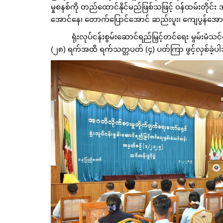
မှုစနစ်ကို တည်ထောင်နိုင်မည်ဖြစ်သဖြင့် ဝန်ထမ်းတိုင်း
အောင်နေ၊ တောက်ပြောင်အောင် ဆည်းပူး၊ ကျေပွန်အောင်
ရုံးလုပ်ငန်းစွမ်းဆောင်ရည်မြှင့်တင်ရေး မွမ်းမံသင
(၂၈) ရက်အထိ ရက်သတ္တပတ် (၄) ပတ်ကြာ ဖွင့်လှစ်ခဲ့