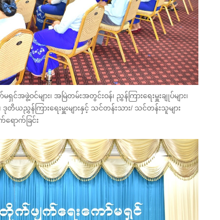
ာ်မရှင်အဖွဲ့ဝင်များ၊ အမြဲတမ်းအတွင်းဝန်၊ ညွှန်ကြားရေးမှူးချုပ်များ၊
ား၊ ဒုတိယညွှန်ကြားရေးမှူးများနှင့် သင်တန်းသား/ သင်တန်းသူများ
်ရောက်ခြင်း