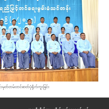
ါင်းမှတ်တမ်းတင်ဓာတ်ပုံရိုက်ကူးခြင်း