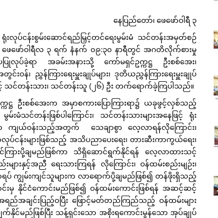
နေပြည်တော်၊ ဖေဖော်ဝါရီ ၃
်ငန်းစွမ်းဆောင်ရည်မြှင့်တင်ရေးမွမ်းမံ သင်တန်းအမှတ်စဉ်
်၊ ဖေဖော်ဝါရီလ ၃ ရက် နံနက် ၀၉:၃၀ နာရီတွင် အဂတိလိုက်စားမှု
းပပြုလုပ်ခဲ့ရာ အခမ်းအနားသို့ ကော်မရှင်ဥက္ကဋ္ဌ ဦးစစ်အေး၊
အတွင်းဝန်၊ ညွှန်ကြားရေးမှူးချုပ်များ၊ ဒုတိယညွှန်ကြားရေးမှူးချုပ်
များနှင့် သင်တန်းသား၊ သင်တန်းသူ (၂၆) ဦး တက်ရောက်ခဲ့ကြပါသည်။
ဋ္ဌ ဦးစစ်အေးက အမှာစကားပြောကြားရာ၌ ယခုဖွင့်လှစ်သည့်
 မွမ်းမံသင်တန်းဖြစ်ပါကြောင်း၊ သင်တန်းသားများအနေဖြင့် ရုံး
ငန်းမှာ ကျယ်ဝန်းသည့်အတွက် သေချာစွာ လေ့လာရန်လိုကြောင်း၊
ိကလုပ်ငန်းများဖြစ်သည့် အသိပညာပေးရေး၊ တားဆီးကာကွယ်ရေး၊
ကြားပို့ချမည်ဖြစ်ကာ သိရှိဆောင်ရွက်နိုင်ရန် လေ့လာထားသင့်
်နည်းများနှင့်အညီ ရေးသားကြရန် လိုကြောင်း၊ ဝန်ထမ်းစည်းမျဉ်း၊
ရပ် ကျွမ်းကျင်သူများက လာရောက်ပို့ချမည်ဖြစ်၍ တန်ဖိုးရှိသည့်
င်းမှ နိုင်ငံကောင်းမည်ဖြစ်၍ ဝန်ထမ်းကောင်းဖြစ်ရန် အဆင့်ဆင့်
 အရည်အချင်းပြည့်ဝပြီး ဖြောင့်မတ်တည်ကြည်သည့် ဝန်ထမ်းများ
်နိုင်မည်ဖြစ်ပြီး သန့်ရှင်းသော အစိုးရကောင်းမွန်သော အုပ်ချုပ်