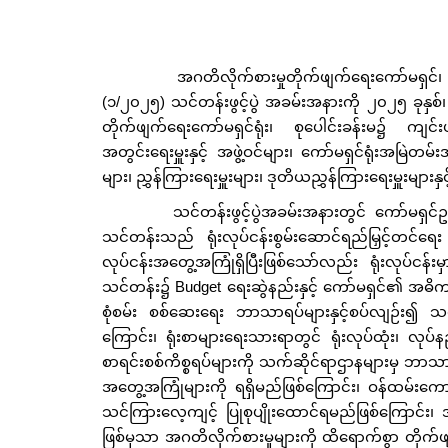
အဂတိလိုက်စားမှုတိုက်ဖျက်ရေးကော်မရှင်၊ ရုံးလုပ
(၁/၂၀၂၅) သင်တန်းဖွင့်ပွဲ အခမ်းအနားကို ၂၀၂၅ ခုနှစ
တိုက်ဖျက်ရေးကော်မရှင်ရုံး၊ စုပေါင်းခန်းမ၌ ကျင်
အတွင်းရေးမှူးနှင့် အဖွဲ့ဝင်များ၊ ကော်မရှင်ရုံးအမြဲတမ်း
များ၊ ညွှန်ကြားရေးမှူးများ၊ ဒုတိယညွှန်ကြားရေးမှူး
သင်တန်းဖွင့်ပွဲအခမ်းအနားတွင် ကော်မရှင်ဥက္က
သင်တန်းသည် ရုံးလုပ်ငန်းစွမ်းဆောင်ရည်မြှင့်တင်ရေး
လုပ်ငန်းအတွေ့အကြုံရှိပြီးဖြစ်သော်လည်း ရုံးလုပ်
သင်တန်း၌ Budget ရေးဆွဲနည်းနှင့် ကော်မရှင်၏ အဓ
စုံစမ်း စစ်ဆေးရေး ဘာသာရပ်များနှင့်စပ်လျဉ်း၍ သင်
ကြောင်း၊ ရုံးစာများရေးသားရာတွင် ရုံးလုပ်ထုံး၊ လုပ
စာရင်းစစ်ကိစ္စရပ်များကို သက်ဆိုင်ရာဌာနများမှ ဘာသာ
အတွေ့အကြုံများကို ရရှိမည်ဖြစ်ကြောင်း၊ ဝန်ထမ်းကော
သင်ကြားလေ့ကျင့် ပြုစုပျိုးထောင်ရမည်ဖြစ်ကြောင်း၊
ဖြစ်မှသာ အဂတိလိုက်စားမှုများကို ထိရောက်စွာ တိုက်ဖျက