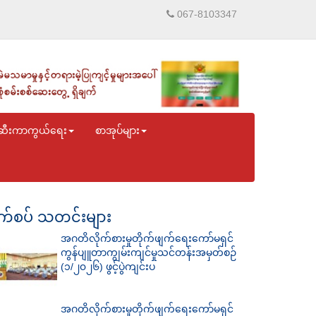
067-8103347
ဆီးကာကွယ်ရေး
စာအုပ်များ
်စပ် သတင်းများ
အဂတိလိုက်စားမှုတိုက်ဖျက်ရေးကော်မရှင်
ကွန်ပျူတာကျွမ်းကျင်မှုသင်တန်းအမှတ်စဉ်
(၁/၂၀၂၆) ဖွင့်ပွဲကျင်းပ
အဂတိလိုက်စားမှုတိုက်ဖျက်ရေးကော်မရှင်