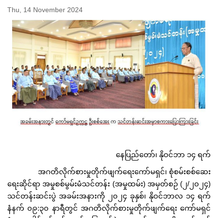
Thu, 14 November 2024
နေပြည်တော်၊ နိုဝင်ဘာ ၁၄ ရက်
အဂတိလိုက်စားမှုတိုက်ဖျက်ရေးကော်မရှင်၊ စုံစမ်းစစ်ဆေး
ရေးဆိုင်ရာ အမှုစစ်မွမ်းမံသင်တန်း (အမှုထမ်း) အမှတ်စဉ် (၂/၂၀၂၄)
သင်တန်းဆင်းပွဲ အခမ်းအနားကို ၂၀၂၄ ခုနှစ်၊ နိုဝင်ဘာလ ၁၄ ရက်
နံနက် ၀၉:၃၀ နာရီတွင် အဂတိလိုက်စားမှုတိုက်ဖျက်ရေး ကော်မရှင်