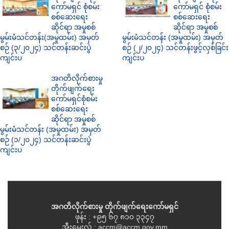
ကော်မရှင် စုံစမ်း
ကော်မရှင် စုံစမ်း
စစ်ဆေးရေး
စစ်ဆေးရေး
ဆိုင်ရာ အမှုစစ်
ဆိုင်ရာ အမှုစစ်
မွမ်းမံသင်တန်း(အမှုထမ်း) အမှတ်
မွမ်းမံသင်တန်း (အမှုထမ်း) အမှတ်
စဉ် (၃/၂၀၂၄) သင်တန်းဆင်းပွဲ
စဉ် (၂/၂၀၂၄) သင်တန်းဖွင့်လှစ်ခြင်း
ကျင်းပ
ကျင်းပ
အဂတိလိုက်စားမှု
တိုက်ဖျက်ရေး
ကော်မရှင်စုံစမ်း
စစ်ဆေးရေး
ဆိုင်ရာ အမှုစစ်
မွမ်းမံသင်တန်း (အမှုထမ်း) အမှတ်
စဉ် (၁/၂၀၂၄) သင်တန်းဆင်းပွဲ
ကျင်းပ
အဂတိလိုက်စားမှု တိုက်ဖျက်ရေးကော်မရှင်
ဖုန်း : +၉၅ ၆၇ ၈၁၀ ၃၃၄၇
အီးမေးလ် : accm@accm.gov.mm