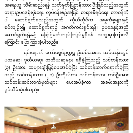
အရေးယူ သိမ်းဆည်းရန် သတ်မှတ်ပြဋ္ဌာန်းထားပြီးဖြစ်သည့်အတွက်
တရားဥပဒေစိုးမိုးရေး လုပ်ငန်းစဉ်အပြင် တရားစီရင်ရေး တာဝန်ကို
ပါ ဆောင်ရွက်ရသည့်အတွက် ကိုယ်တိုင်က အမှုကိစ္စများနှင့်
စပ်လျဉ်း၍ ဆောင်ရွက်ရာ၌ အဂတိကင်းရှင်းရန်၊ ဥပဒေနှင့်အညီ
ဆောင်ရွက်ရန်နှင့် ဖြောင့်မတ်တည်ကြည်မှုရှိရန် အထူးမှာကြားလို
ကြောင်း ပြောကြားခဲ့ပါသည်။
၎င်းနောက် ကော်မရှင်ဥက္ကဋ္ဌ ဦးစစ်အေးက သင်တန်းတွင်
ပထမဆု၊ ဒုတိယဆု၊ တတိယဆုများ ရရှိခဲ့ကြသည့် သင်တန်းသား
(၃) ဦးအား ဆုများချီးမြှင့်ပေးအပ်ခဲ့ပြီး သင်တန်းတက်ရောက်ခဲ့ကြ
သည့် သင်တန်းသား (၂၁) ဦးကိုယ်စား သင်တန်းသား တစ်ဦးအား
သင်တန်းဆင်းလက်မှတ်များ ပေးအပ်ခဲ့ကာ အခမ်းအနားကို
ရုပ်သိမ်းခဲ့ပါသည်။