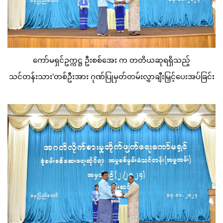
ကော်မရှင်ဥက္ကဋ္ဌ ဦးစစ်အေး က တတိယဆုရရှိသည့်
သင်တန်းသား’တစ်ဦးအား ဂုဏ်ပြုမှတ်တမ်းလွှာချီးမြှင့်ပေးအပ်ခြင်း