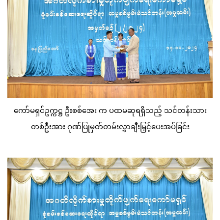
ကော်မရှင်ဥက္ကဋ္ဌ ဦးစစ်အေး က ပထမဆုရရှိသည့် သင်တန်းသား
တစ်ဦးအား ဂုဏ်ပြုမှတ်တမ်းလွှာချီးမြှင့်ပေးအပ်ခြင်း