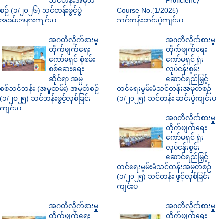
သင်တန်းအမှတ်
Proficiency
စဉ် (၁/၂၀၂၆) သင်တန်းဖွင့်ပွဲ
Course No.(1/2025)
အခမ်းအနားကျင်းပ
သင်တန်းဆင်းပွဲကျင်းပ
အဂတိလိုက်စားမှု
အဂတိလိုက်စားမှု
တိုက်ဖျက်ရေး
တိုက်ဖျက်ရေး
ကော်မရှင် စုံစမ်း
ကော်မရှင် ရုံး
စစ်ဆေးရေး
လုပ်ငန်းစွမ်း
ဆိုင်ရာ အမှု
ဆောင်ရည်မြှင့်
စစ်သင်တန်း (အမှုထမ်း) အမှတ်စဉ်
တင်ရေးမွမ်းမံသင်တန်းအမှတ်စဉ်
(၁/၂၀၂၅) သင်တန်းဖွင့်လှစ်ခြင်း
(၁/၂၀၂၅) သင်တန်း ဆင်းပွဲကျင်းပ
ကျင်းပ
အဂတိလိုက်စားမှု
တိုက်ဖျက်ရေး
ကော်မရှင် ရုံး
လုပ်ငန်းစွမ်း
ဆောင်ရည်မြှင့်
တင်ရေးမွမ်းမံသင်တန်းအမှတ်စဉ်
(၁/၂၀၂၅) သင်တန်း ဖွင့်လှစ်ခြင်း
ကျင်းပ
အဂတိလိုက်စားမှု
အဂတိလိုက်စားမှု
တိုက်ဖျက်ရေး
တိုက်ဖျက်ရေး