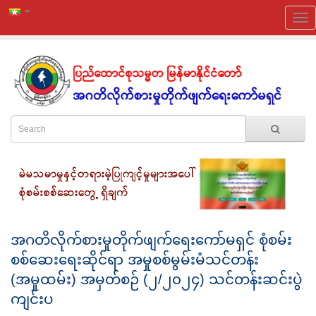
အဂတိလိုက်စားမှုတိုက်ဖျက်ရေးကော်မရှင် စုံစမ်း
စစ်ဆေးရေးဆိုင်ရာ အမှုစစ်မွမ်းမံသင်တန်း
(အမှုထမ်း) အမှတ်စဉ် (၂/၂၀၂၄) သင်တန်းဆင်းပွဲ
ကျင်းပ