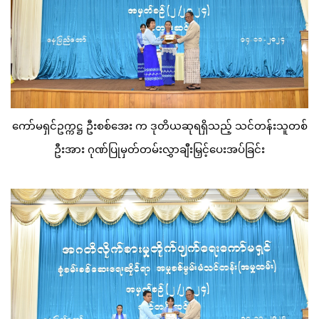
ကော်မရှင်ဥက္ကဋ္ဌ ဦးစစ်အေး က ဒုတိယဆုရရှိသည့် သင်တန်းသူတစ်
ဦးအား ဂုဏ်ပြုမှတ်တမ်းလွှာချီးမြှင့်ပေးအပ်ခြင်း