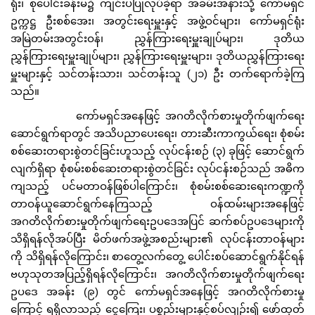
ရုံး၊ စုပေါင်းခန်းမ၌ ကျင်းပပြုလုပ်ခဲ့ရာ အခမ်းအနားသို့ ကော်မရှင်
ဥက္ကဋ္ဌ ဦးစစ်အေး၊ အတွင်းရေးမှူးနှင့် အဖွဲ့ဝင်များ၊ ကော်မရှင်ရုံး
အမြဲတမ်းအတွင်းဝန်၊ ညွှန်ကြားရေးမှူးချုပ်များ၊ ဒုတိယ
ညွှန်ကြားရေးမှူးချုပ်များ၊ ညွှန်ကြားရေးမှူးများ၊ ဒုတိယညွှန်ကြားရေး
မှူးများနှင့် သင်တန်းသား၊ သင်တန်းသူ (၂၁) ဦး တက်ရောက်ခဲ့ကြ
သည်။
ကော်မရှင်အနေဖြင့် အဂတိလိုက်စားမှုတိုက်ဖျက်ရေး
ဆောင်ရွက်ရာတွင် အသိပညာပေးရေး၊ တားဆီးကာကွယ်ရေး၊ စုံစမ်း
စစ်ဆေးတရားစွဲတင်ခြင်းဟူသည့် လုပ်ငန်းစဉ် (၃) ခုဖြင့် ဆောင်ရွက်
လျက်ရှိရာ စုံစမ်းစစ်ဆေးတရားစွဲတင်ခြင်း လုပ်ငန်းစဉ်သည် အဓိက
ကျသည့် ပင်မတာဝန်ဖြစ်ပါကြောင်း၊ စုံစမ်းစစ်ဆေးရေးကဏ္ဍကို
တာဝန်ယူဆောင်ရွက်နေကြသည့် ဝန်ထမ်းများအနေဖြင့်
အဂတိလိုက်စားမှုတိုက်ဖျက်ရေးဥပဒေအပြင် ဆက်စပ်ဥပဒေများကို
သိရှိရန်လိုအပ်ပြီး မိတ်ဖက်အဖွဲ့အစည်းများ၏ လုပ်ငန်းတာဝန်များ
ကို သိရှိရန်လိုကြောင်း၊ စာတွေ့လက်တွေ့ ပေါင်းစပ်ဆောင်ရွက်နိုင်ရန်
ဗဟုသုတအပြည့်ရှိရန်လိုကြောင်း၊ အဂတိလိုက်စားမှုတိုက်ဖျက်ရေး
ဥပဒေ အခန်း (၉) တွင် ကော်မရှင်အနေဖြင့် အဂတိလိုက်စားမှု
ကြောင့် ရရှိလာသည့် ငွေကြေး၊ ပစ္စည်းများနှင့်စပ်လျဉ်း၍ ဖော်ထုတ်