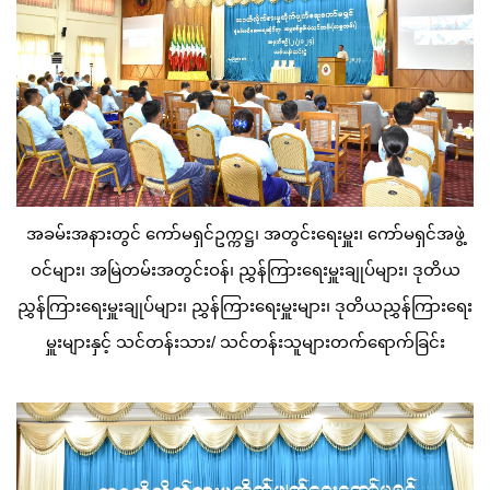
အခမ်းအနားတွင် ကော်မရှင်ဥက္ကဋ္ဌ၊ အတွင်းရေးမှူး၊ ကော်မရှင်အဖွဲ့
ဝင်များ၊ အမြဲတမ်းအတွင်းဝန်၊ ညွှန်ကြားရေးမှူးချုပ်များ၊ ဒုတိယ
ညွှန်ကြားရေးမှူးချုပ်များ၊ ညွှန်ကြားရေးမှူးများ၊ ဒုတိယညွှန်ကြားရေး
မှူးများနှင့် သင်တန်းသား/ သင်တန်းသူများတက်ရောက်ခြင်း