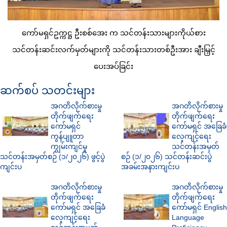
ကော်မရှင်ဥက္ကဋ္ဌ ဦးစစ်အေး က သင်တန်းသားများကိုယ်စား
သင်တန်းဆင်းလက်မှတ်များကို သင်တန်းသားတစ်ဦးအား ချီးမြှင့်
ပေးအပ်ခြင်း
ဆက်စပ် သတင်းများ
အဂတိလိုက်စားမှု
အဂတိလိုက်စားမှု
တိုက်ဖျက်ရေး
တိုက်ဖျက်ရေး
ကော်မရှင်
ကော်မရှင် အခြေခံ
ကွန်ပျူတာ
လေ့ကျင့်ရေး
ကျွမ်းကျင်မှု
သင်တန်းအမှတ်
သင်တန်းအမှတ်စဉ် (၁/၂၀၂၆) ဖွင့်ပွဲ
စဉ် (၁/၂၀၂၆) သင်တန်းဆင်းပွဲ
ကျင်းပ
အခမ်းအနားကျင်းပ
အဂတိလိုက်စားမှု
အဂတိလိုက်စားမှု
တိုက်ဖျက်ရေး
တိုက်ဖျက်ရေး
ကော်မရှင် အခြေခံ
ကော်မရှင် English
လေ့ကျင့်ရေး
Language