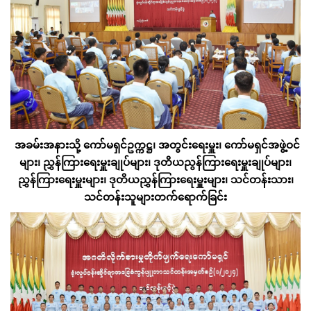
အခမ်းအနားသို့ ကော်မရှင်ဥက္ကဋ္ဌ၊ အတွင်းရေးမှူး၊ ကော်မရှင်အဖွဲ့ဝင်
များ၊ ညွှန်ကြားရေးမှူးချုပ်များ၊ ဒုတိယညွန်ကြားရေးမှူးချုပ်များ၊
ညွှန်ကြားရေးမှူးများ၊ ဒုတိယညွှန်ကြားရေးမှူးများ၊ သင်တန်းသား၊
သင်တန်းသူများတက်ရောက်ခြင်း