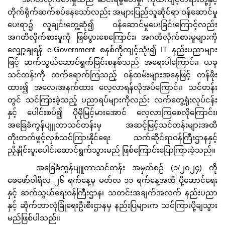
တိုက်ရိုက်ဆက်စပ်နေသော်လည်း အများပြည်သူဆိုင်ရာ ဝန်ဆောင်မှု
ပေးရာ၌ လူချင်းတွေ့ဆုံ၍ ဝန်ဆောင်မှုပေးခြင်းကြောင့်လည်း
အဂတိလိုက်စားမှုကို ဖြစ်ပွားစေကြောင်း၊ အဂတိလိုက်စားမှုများကို
လျှော့ချရန် e-Government စနစ်ကိုကျင့်သုံး၍ IT နည်းပညာများ
ဖြင့် ဆက်သွယ်ဆောင်ရွက်ခြင်းစနစ်သည် အရေးပါကြောင်း၊ ယခု
သင်တန်းကို တက်ရောက်ကြသည့် ဝန်ထမ်းများအနေဖြင့် တန်ဖိုး
ထား၍ အလေးအနက်ထား လေ့လာရန်လိုအပ်ကြောင်း၊ သင်တန်း
တွင် သင်ကြားခဲ့သည့် ပညာရပ်များကိုလည်း လက်တွေ့ရုံးလုပ်ငန်း
နှင့် ပေါင်းစပ်၍ ပိုမိုမြင့်မားအောင် လေ့လာကြစေလိုကြောင်း၊
အခြေခံကွန်ပျူတာသင်တန်းမှ အဆင့်မြင့်သင်တန်းများအထိ
တိုးတက်ဖွင့်လှစ်သင်ကြားနိုင်ရေး သက်ဆိုင်ရာဝန်ကြီးဌာနနှင့်
ညှိနှိုင်းပူးပေါင်းဆောင်ရွက်သွားမည် ဖြစ်ကြောင်းပြောကြားခဲ့သည်။
အခြေခံကွန်ပျူတာသင်တန်း အမှတ်စဉ် (၁/၂၀၂၄) ကို
ဖေဖော်ဝါရီလ ၂၆ ရက်နေ့မှ မတ်လ ၁၁ ရက်နေ့အထိ ပို့ဆောင်ရေး
နှင့် ဆက်သွယ်ရေးဝန်ကြီးဌာန၊ သတင်းအချက်အလက် နည်းပညာ
နှင့် ဆိုက်ဘာလုံခြုံရေးဦးစီးဌာနမှ နည်းပြများက သင်ကြားပို့ချသွား
မည်ဖြစ်ပါသည်။