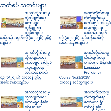
ဆက်စပ် သတင်းများ
အဂတိလိုက်စားမှု
အဂတိလိုက်စားမှု
တိုက်ဖျက်ရေး
တိုက်ဖျက်ရေး
ကော်မရှင်
ကော်မရှင် အခြေခံ
ကွန်ပျူတာ
လေ့ကျင့်ရေး
ကျွမ်းကျင်မှု
သင်တန်းအမှတ်
သင်တန်းအမှတ်စဉ် (၁/၂၀၂၆) ဖွင့်ပွဲ
စဉ် (၁/၂၀၂၆) သင်တန်းဆင်းပွဲ
ကျင်းပ
အခမ်းအနားကျင်းပ
အဂတိလိုက်စားမှု
အဂတိလိုက်စားမှု
တိုက်ဖျက်ရေး
တိုက်ဖျက်ရေး
ကော်မရှင် အခြေခံ
ကော်မရှင် English
လေ့ကျင့်ရေး
Language
သင်တန်းအမှတ်
Proficiency
စဉ် (၁/၂၀၂၆) သင်တန်းဖွင့်ပွဲ
Course No.(1/2025)
အခမ်းအနားကျင်းပ
သင်တန်းဆင်းပွဲကျင်းပ
အဂတိလိုက်စားမှု
အဂတိလိုက်စားမှု
တိုက်ဖျက်ရေး
တိုက်ဖျက်ရေး
ကော်မရှင် စုံစမ်း
ကော်မရှင် ရုံး
စစ်ဆေးရေး
လုပ်ငန်းစွမ်း