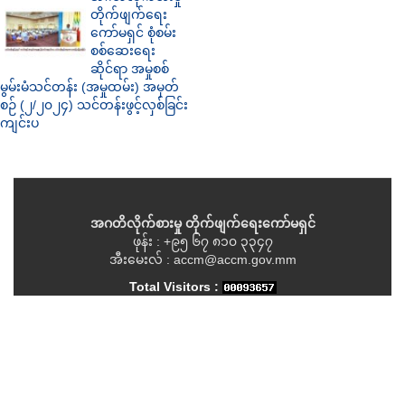
တိုက်ဖျက်ရေး
ကော်မရှင် စုံစမ်း
စစ်ဆေးရေး
ဆိုင်ရာ အမှုစစ်
မွမ်းမံသင်တန်း (အမှုထမ်း) အမှတ်
စဉ် (၂/၂၀၂၄) သင်တန်းဖွင့်လှစ်ခြင်း
ကျင်းပ
အဂတိလိုက်စားမှု တိုက်ဖျက်ရေးကော်မရှင်
ဖုန်း : +၉၅ ၆၇ ၈၁၀ ၃၃၄၇
အီးမေးလ် : accm@accm.gov.mm
Total Visitors :