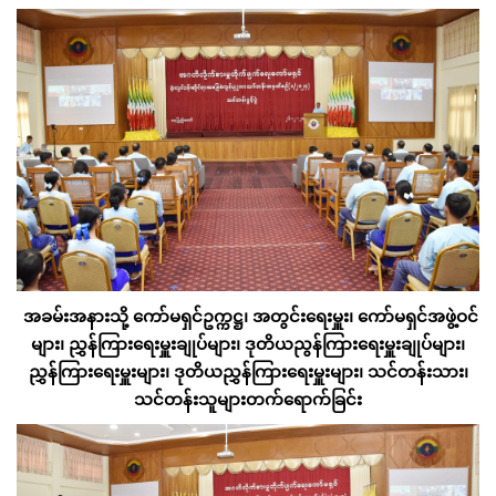
အခမ်းအနားသို့ ကော်မရှင်ဥက္ကဋ္ဌ၊ အတွင်းရေးမှူး၊ ကော်မရှင်အဖွဲ့ဝင်
များ၊ ညွှန်ကြားရေးမှူးချုပ်များ၊ ဒုတိယညွန်ကြားရေးမှူးချုပ်များ၊
ညွှန်ကြားရေးမှူးများ၊ ဒုတိယညွှန်ကြားရေးမှူးများ၊ သင်တန်းသား၊
သင်တန်းသူများတက်ရောက်ခြင်း