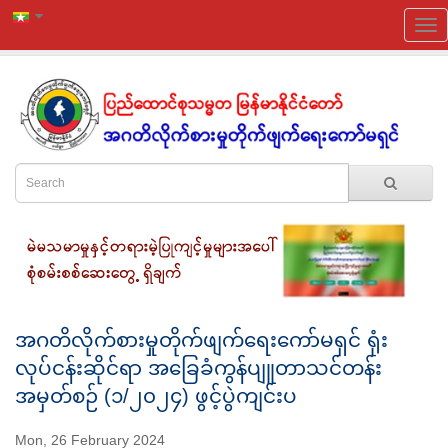
အဂတိလိုက်စားမှုတိုက်ဖျက်ရေးကော်မရှင် ရုံး
လုပ်ငန်းဆိုင်ရာ အခြေခံကွန်ပျူတာသင်တန်း
အမှတ်စဉ် (၁/၂၀၂၄) ဖွင့်ပွဲကျင်းပ
Mon, 26 February 2024