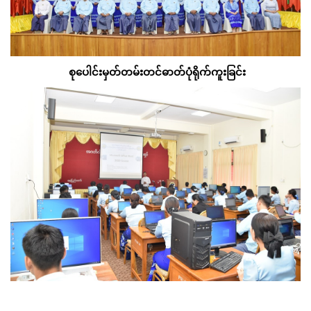
စုပေါင်းမှတ်တမ်းတင်ဓာတ်ပုံရိုက်ကူးခြင်း