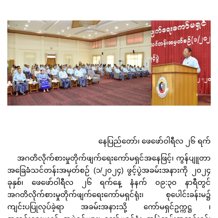
နေပြည်တော်၊ ဖေဖော်ဝါရီလ ၂၆ ရက်
အဂတိလိုက်စားမှုတိုက်ဖျက်ရေးကော်မရှင်အနေဖြင့်၊ ကွန်ပျူတာ
အခြေခံသင်တန်းအမှတ်စဉ် (၁/၂၀၂၄) ဖွင့်ပွဲအခမ်းအနားကို ၂၀၂၄
ခုနှစ်၊ ဖေဖော်ဝါရီလ ၂၆ ရက်နေ့ နံနက် ၀၉:၃၀ နာရီတွင်
အဂတိလိုက်စားမှုတိုက်ဖျက်ရေးကော်မရှင်ရုံး၊ စုပေါင်းခန်းမ၌
ကျင်းပပြုလုပ်ခဲ့ရာ အခမ်းအနားသို့ ကော်မရှင်ဥက္ကဋ္ဌ ၊