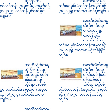
ဆိုင်ရာ အမှု
ဆောင်ရည်မြှင့်
စစ်သင်တန်း (အမှုထမ်း) အမှတ်စဉ်
တင်ရေးမွမ်းမံသင်တန်းအမှတ်စဉ်
(၁/၂၀၂၅) သင်တန်းဖွင့်လှစ်ခြင်း
(၁/၂၀၂၅) သင်တန်း ဆင်းပွဲကျင်းပ
ကျင်းပ
အဂတိလိုက်စားမှု
တိုက်ဖျက်ရေး
ကော်မရှင် ရုံး
လုပ်ငန်းစွမ်း
ဆောင်ရည်မြှင့်
တင်ရေးမွမ်းမံသင်တန်းအမှတ်စဉ်
(၁/၂၀၂၅) သင်တန်း ဖွင့်လှစ်ခြင်း
ကျင်းပ
အဂတိလိုက်စားမှု
အဂတိလိုက်စားမှု
တိုက်ဖျက်ရေး
တိုက်ဖျက်ရေး
ကော်မရှင် စုံစမ်း
ကော်မရှင် စုံစမ်း
စစ်ဆေးရေး
စစ်ဆေးရေး
ဆိုင်ရာ အမှုစစ်
ဆိုင်ရာ အမှုစစ်
မွမ်းမံသင်တန်း(အမှုထမ်း) အမှတ်
မွမ်းမံသင်တန်း (အမှုထမ်း) အမှတ်
စဉ် (၃/၂၀၂၄) သင်တန်းဆင်းပွဲ
စဉ် (၂/၂၀၂၄) သင်တန်းဆင်းပွဲ
ကျင်းပ
ကျင်းပ
အဂတိလိုက်စားမှု