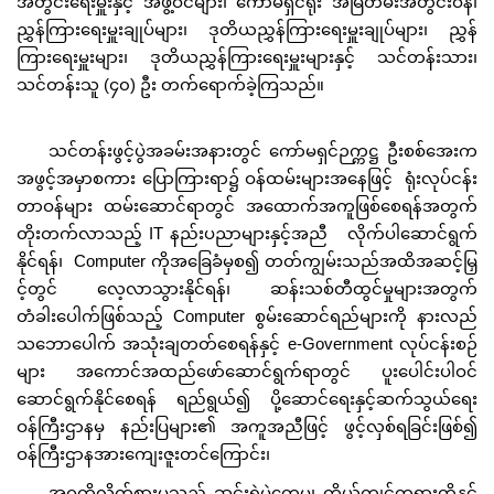
အတွင်းရေးမှူးနှင့် အဖွဲ့ဝင်များ၊ ကော်မရှင်ရုံး အမြဲတမ်းအတွင်းဝန်၊
ညွှန်ကြားရေးမှူးချုပ်များ၊ ဒုတိယညွှန်ကြားရေးမှူးချုပ်များ၊ ညွှန်
ကြားရေးမှူးများ၊ ဒုတိယညွှန်ကြားရေးမှူးများနှင့် သင်တန်းသား၊
သင်တန်းသူ (၄၀) ဦး တက်ရောက်ခဲ့ကြသည်။
သင်တန်းဖွင့်ပွဲအခမ်းအနားတွင် ကော်မရှင်ဉက္ကဋ္ဌ ဦးစစ်အေးက
အဖွင့်အမှာစကား ပြောကြားရာ၌ ဝန်ထမ်းများအနေဖြင့် ရုံးလုပ်ငန်း
တာဝန်များ ထမ်းဆောင်ရာတွင် အထောက်အကူဖြစ်စေရန်အတွက်
တိုးတက်လာသည့် IT နည်းပညာများနှင့်အညီ လိုက်ပါဆောင်ရွက်
နိုင်ရန်၊ Computer ကိုအခြေခံမှစ၍ တတ်ကျွမ်းသည်အထိအဆင့်မြှ
င့်တွင် လေ့လာသွားနိုင်ရန်၊ ဆန်းသစ်တီထွင်မှုများအတွက်
တံခါးပေါက်ဖြစ်သည့် Computer စွမ်းဆောင်ရည်များကို နားလည်
သဘောပေါက် အသုံးချတတ်စေရန်နှင့် e-Government လုပ်ငန်းစဉ်
များ အကောင်အထည်ဖော်ဆောင်ရွက်ရာတွင် ပူးပေါင်းပါဝင်
ဆောင်ရွက်နိုင်စေရန် ရည်ရွယ်၍ ပို့ဆောင်ရေးနှင့်ဆက်သွယ်ရေး
ဝန်ကြီးဌာနမှ နည်းပြများ၏ အကူအညီဖြင့် ဖွင့်လှစ်ရခြင်းဖြစ်၍
ဝန်ကြီးဌာနအားကျေးဇူးတင်ကြောင်း၊
အဂတိလိုက်စားမှုသည် ဆင်းရဲမွဲတေမှု၊ ကိုယ်ကျင့်တရားတို့နှင့်