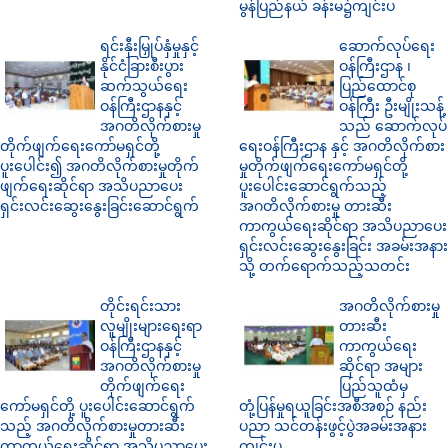
မွန်ပြည်နယ် ခန်းမ၌ကျင်းပ
ရင်းနှီးမြှုပ်နှံမှုနှင့်
ဆောက်လုပ်ရေး
နိုင်ငံခြားစီးပွား
ဝန်ကြီးဌာန ၊
ဆက်သွယ်ရေး
ပြည်ထောင်စု
ဝန်ကြီးဌာနနှင့်
ဝန်ကြီး ဦးမျိုးသန့်
အဂတိလိုက်စားမှု
သည် ဆောက်လုပ်
တိုက်ဖျက်ရေးကော်မရှင်တို့
ရေးဝန်ကြီးဌာန နှင့် အဂတိလိုက်စား
ပူးပေါင်း၍ အဂတိလိုက်စားမှုတိုက်
မှုတိုက်ဖျက်ရေးကော်မရှင်တို့
ဖျက်ရေးဆိုင်ရာ အသိပညာပေး
ပူးပေါင်းဆောင်ရွက်သည့်
ရှင်းလင်းဆွေးနွေးခြင်းဆောင်ရွက်
အဂတိလိုက်စားမှု တားဆီး
ကာကွယ်ရေးဆိုင်ရာ အသိပညာပေး
ရှင်းလင်းဆွေးနွေးခြင်း အခမ်းအနား
သို့ တက်ရောက်သည့်သတင်း
တိုင်းရင်းသား
အဂတိလိုက်စားမှု
လူမျိုးများရေးရာ
တားဆီး
ဝန်ကြီးဌာနနှင့်
ကာကွယ်ရေး
အဂတိလိုက်စားမှု
ဆိုင်ရာ အများ
တိုက်ဖျက်ရေး
ပြည်သူထံမှ
ကော်မရှင်တို့ ပူးပေါင်းဆောင်ရွက်
တုံ့ပြန်မှုရယူခြင်းအစီအစဉ် နည်း
သည့် အဂတိလိုက်စားမှုတားဆီး
ပညာ သင်တန်းဖွင့်ပွဲအခမ်းအနား
ကာကွယ်ရေးဆိုင်ရာ အသိပညာပေး
ကျင်းပ