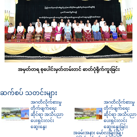
အမှတ်တရ စုပေါင်းမှတ်တမ်းတင် ဓာတ်ပုံရိုက်ကူးခြင်း
ဆက်စပ် သတင်းများ
အဂတိလိုက်စားမှု
အဂတိလိုက်စားမှု
တိုက်ဖျက်ရေး
တိုက်ဖျက်ရေး
ဆိုင်ရာ အသိပညာ
ဆိုင်ရာ အသိပညာ
ပေးရှင်းလင်း
ပေးရှင်းလင်း
ဆွေးနွေး
ဆွေးနွေးခြင်း
အခမ်းအနား မော်လမြိုင်မြို့၊