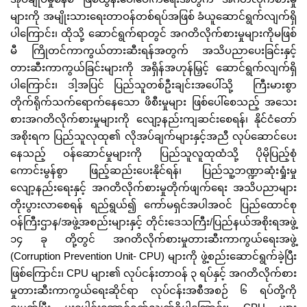
များကို အမျိုးသားရေးတာဝန်တစ်ရပ်အဖြစ် ခံယူဆောင်ရွက်လျက်ရှိ
ပါကြောင်း၊ ထိုသို့ ဆောင်ရွက်ရာတွင် အဂတိလိုက်စားမှုများကိုမဖြစ်
မီ ကြိုတင်ကာကွယ်တားဆီးရန်အတွက် အသိပညာပေးခြင်းနှင့်
တားဆီးကာကွယ်ခြင်းများကို အရှိန်အဟုန်မြှင့် ဆောင်ရွက်လျက်ရှိ
ပါကြောင်း၊ ဒါ့အပြင် ပြည်သူတစ်ဦးချင်းအပေါ်သို့ ကြီးမားစွာ
တိုက်ရိုက်သက်ရောက်နေသော ဖိစီးမှုများ ဖြစ်ပေါ်စေသည့် အသေး
စားအဂတိလိုက်စားမှုများကို လျော့နည်းကျဆင်းစေရန်၊ နိုင်ငံတော်
အစိုးရက ပြည်သူလုထု၏ လိုအပ်ချက်များနှင့်အညီ လုပ်ဆောင်ပေး
နေသည့် ဝန်ဆောင်မှုများကို ပြည်သူလူထုထံသို့ ပိုမိုပြည့်စုံ
ကောင်းမွန်စွာ ဖြည့်ဆည်းပေးနိုင်ရန်၊ ပြည်သူ့ဘဏ္ဍာဆုံးရှုံးမှု
လျော့နည်းရေးနှင့် အဂတိလိုက်စားမှုတိုက်ဖျက်ရေး အသိပညာများ
တိုးပွားလာစေရန် ရည်ရွယ်၍ ကော်မရှင်အပါအဝင် ပြည်ထောင်စု
ဝန်ကြီးဌာန/အဖွဲ့အစည်းများနှင့် တိုင်းဒေသကြီး/ပြည်နယ်အစိုးရအဖွဲ့
၁၄ ခု တို့တွင် အဂတိလိုက်စားမှုတားဆီးကာကွယ်ရေးအဖွဲ့
(Corruption Prevention Unit- CPU) များကို ဖွဲ့စည်းဆောင်ရွက်ခဲ့ပြီး
ဖြစ်ကြောင်း၊ CPU များ၏ လုပ်ငန်းတာဝန် ၃ ရပ်နှင့် အဂတိလိုက်စား
မှုတားဆီးကာကွယ်ရေးဆိုင်ရာ လုပ်ငန်းအစီအစဉ် ၆ ရပ်တို့ကို