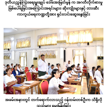
ဒုတိယညွှန်ကြားရေးမှူးချုပ် ဒေါ်အေးမြတ်မွန် က အဂတိလိုက်စားမှု
ဖြစ်ပေါ်ရခြင်းအကြောင်းအရင်းများ၊ ဆိုးကျိုးများနှင့် တားဆီး
ကာကွယ်ရေးကဏ္ဍတို့အား ရှင်းလင်းဆွေးနွေးခြင်း
အခမ်းအနားတွင် တက်ရောက်လာသည့် ဝန်ထမ်းတစ်ဦးက သိရှိလို
သည်များ မေးမြန်းခြင်း