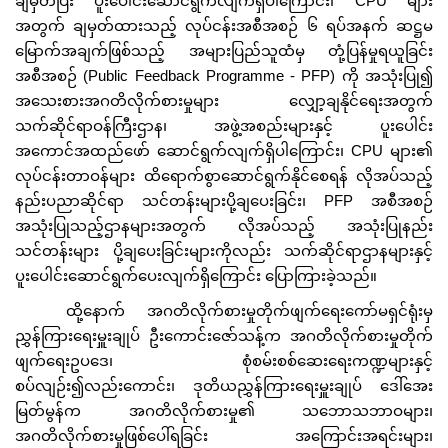
ချမှတ်ပြီး ပူးပေါင်းဆောင်ရွက်လျက်ရှိပါကြောင်း၊ CPU များ
အတွက် ချမှတ်ထားသည့် လုပ်ငန်းအစီအစဉ် ၆ ရပ်အနက် ဆဋ္ဌမ
မြောက်အချက်ဖြစ်သည့် အများပြည်သူထံမှ တုံ့ပြန်မှုရယူခြင်း
အစီအစဉ် (Public Feedback Programme - PFP) ကို အသုံးပြု၍
အသေးစားအဂတိလိုက်စားမှုများ လျှော့ချနိုင်ရေးအတွက်
သက်ဆိုင်ရာဝန်ကြီးဌာန၊ အဖွဲ့အစည်းများနှင့် ပူးပေါင်း
အကောင်အထည်ဖော် ဆောင်ရွက်လျက်ရှိပါကြောင်း၊ CPU များ၏
လုပ်ငန်းတာဝန်များ ထိရောက်စွာဆောင်ရွက်နိုင်စေရန် လိုအပ်သည့်
နည်းပညာဆိုင်ရာ သင်တန်းများပို့ချပေးခြင်း၊ PFP အစီအစဉ်
အသုံးပြုသည့်ဌာနများအတွက် လိုအပ်သည့် အသုံးပြုနည်း
သင်တန်းများ ပို့ချပေးခြင်းများကိုလည်း သက်ဆိုင်ရာဌာနများနှင့်
ပူးပေါင်းဆောင်ရွက်ပေးလျက်ရှိကြောင်း ပြောကြားခဲ့သည်။
ထို့နောက် အဂတိလိုက်စားမှုတိုက်ဖျက်ရေးကော်မရှင်ရုံးမှ
ညွှန်ကြားရေးမှူးချုပ် ဦးကောင်းဇော်သန့်က အဂတိလိုက်စားမှုတိုက်
ဖျက်ရေးဥပဒေ၊ စုံစမ်းစစ်ဆေးရေးကဏ္ဍများနှင့်
စပ်လျဉ်း၍လည်းကောင်း၊ ဒုတိယညွှန်ကြားရေးမှူးချုပ် ဒေါ်အေး
မြတ်မွန်က အဂတိလိုက်စားမှု၏ သဘောသဘာဝများ၊
အဂတိလိုက်စားမှုဖြစ်ပေါ်ရခြင်း အကြောင်းအရင်းများ၊