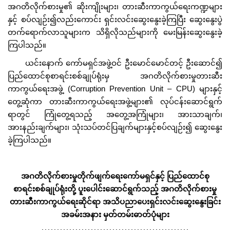
အဂတိလိုက်စားမှု၏ ဆိုးကျိုးများ၊ တားဆီးကာကွယ်ရေးကဏ္ဍများ
နှင့် စပ်လျဉ်း၍လည်းကောင်း ရှင်းလင်းဆွေးနွေးခဲ့ကြပြီး ဆွေးနွေးပွဲ
တက်‌ရောက်လာသူများက သိရှိလိုသည်များကို မေးမြန်းဆွေးနွေးခဲ့
ကြပါသည်။
ယင်းနောက် ကော်မရှင်အဖွဲ့ဝင် ဦးမောင်မောင်တင့် ဦးဆောင်၍
ပြည်ထောင်စုစာရင်းစစ်ချုပ်ရုံးမှ အဂတိလိုက်စားမှုတားဆီး
ကာကွယ်ရေးအဖွဲ့ (Corruption Prevention Unit – CPU) များနှင့်
တွေ့ဆုံကာ တားဆီးကာကွယ်ရေးအဖွဲ့များ၏ လုပ်ငန်းဆောင်ရွက်
ရာတွင် ကြုံတွေ့ရသည့် အတွေ့အကြုံများ၊ အားသာချက်၊
အားနည်းချက်များ၊ သုံးသပ်တင်ပြချက်များနှင့်စပ်လျဉ်း၍ ဆွေးနွေး
ခဲ့ကြပါသည်။
အဂတိလိုက်စားမှုတိုက်ဖျက်ရေးကော်မရှင်နှင့် ပြည်ထောင်စု
စာရင်းစစ်ချုပ်ရုံးတို့ ပူးပေါင်းဆောင်ရွက်သည့် အဂတိလိုက်စားမှု
တားဆီးကာကွယ်ရေးဆိုင်ရာ အသိပညာပေးရှင်းလင်းဆွေးနွေးခြင်း
အခမ်းအနား မှတ်တမ်းဓာတ်ပုံများ