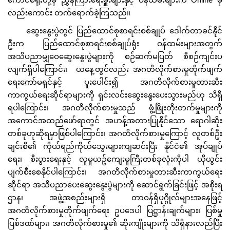
လည်းကောင်း တက်ရောက်ခဲ့ကြသည်။
ဆွေးနွေးပွဲတွင် ပြည်ထောင်စုစာရင်းစစ်ချုပ် ဒေါက်တာခင်နိုင်
ဦးက ပြည်ထောင်စုစာရင်းစစ်ချုပ်ရုံး ဝန်ထမ်းများအတွက်
အသိပညာမျှဝေဆွေးနွေးပွဲများကို စဉ်ဆက်မပြတ် စီစဉ်ကျင်းပ
လျက်ရှိပါကြောင်း၊ ယနေ့တွင်လည်း အဂတိလိုက်စားမှုတိုက်ဖျက်
ရေးကော်မရှင်နှင့် ပူးပေါင်း၍ အဂတိလိုက်စားမှုတားဆီး
ကာကွယ်ရေးဆိုင်ရာများကို ရှင်းလင်းဆွေးနွေးပေးသွားမည်ဟု သိရှိ
ရပါကြောင်း၊ အဂတိလိုက်စားမှုသည် ဖွံ့ဖြိုးတိုးတက်မှုများကို
အကောင်အထည်ဖော်ရာတွင် အဟန့်အတားပြုနိုင်သော ရောဂါဆိုး
တစ်ခုဟုဆိုရမှာဖြစ်ပါကြောင်း၊ အဂတိလိုက်စားမှုကြောင့် လူတစ်ဦး
ချင်းစီ၏ ကိုယ်ရည်ကိုယ်သွေးများကျဆင်းပြီး နိုင်ငံ၏ အုပ်ချုပ်
ရေး၊ စီးပွားရေးနှင့် လူမှုယဥ်ကျေးမှုကြီးတစ်ခုလုံးကိုပါ ယိုယွင်း
ပျက်စီးစေနိုင်ပါကြောင်း၊ အဂတိလိုက်စားမှုတားဆီးကာကွယ်ရေး
ဆိုင်ရာ အသိပညာပေးဆွေးနွေးပွဲများကို ဆောင်ရွက်ခြင်းဖြင့် အစိုးရ
ဌာန၊ အဖွဲ့အစည်းများရှိ တာဝန်ရှိပုဂ္ဂိုလ်များအနေဖြင့်
အဂတိလိုက်စားမှုတိုက်ဖျက်ရေး ဥပဒေပါ ပြဋ္ဌာန်းချက်များ၊ ပြစ်မှု
ပြစ်ဒဏ်များ၊ အဂတိလိုက်စားမှု၏ ဆိုးကျိုးများကို သိရှိနားလည်ပြီး