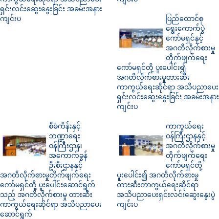
ရှင်းလင်းဆွေးနွေးခြင်း အခမ်းအနား
ကျင်းပ
ပြည်ထောင်စု
ရွေးကောက်ပွဲ
ကော်မရှင်နှင့်
အဂတိလိုက်စားမှု
တိုက်ဖျက်ရေး
ကော်မရှင်တို့ ပူးပေါင်း၍
အဂတိလိုက်စားမှုတားဆီး
ကာကွယ်ရေးဆိုင်ရာ အသိပညာပေး
ရှင်းလင်းဆွေးနွေးခြင်း အခမ်းအနား
ကျင်းပ
စီမံကိန်းနှင့်
ကာကွယ်ရေး
ဘဏ္ဍာရေး
ဝန်ကြီးဌာနနှင့်
ဝန်ကြီးဌာန၊
အဂတိလိုက်စားမှု
အကောက်ခွန်
တိုက်ဖျက်ရေး
ဦးစီးဌာနနှင့်
ကော်မရှင်တို့
အဂတိလိုက်စားမှုတိုက်ဖျက်ရေး
ပူးပေါင်း၍ အဂတိလိုက်စားမှု
ကော်မရှင်တို့ ပူးပေါင်းဆောင်ရွက်
တားဆီးကာကွယ်ရေးဆိုင်ရာ
သည့် အဂတိလိုက်စားမှု တားဆီး
အသိပညာပေးရှင်းလင်းဆွေးနွေးပွဲ
ကာကွယ်ရေးဆိုင်ရာ အသိပညာပေး
ကျင်းပ
ဆောင်ရွက်