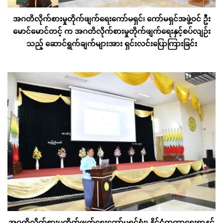
အဂတိလိုက်စားမှုတိုက်ဖျက်ရေးကော်မရှင်၊ ကော်မရှင်အဖွဲ့ဝင် ဦး
မောင်မောင်တင့် က အဂတိလိုက်စားမှုတိုက်ဖျက်ရေးနှင့်စပ်လျဉ်း
သည့် ဆောင်ရွက်ချက်များအား ရှင်းလင်းပြောကြားခြင်း
အဂတိလိုက်စားမှုတိုက်ဖျက်ရေးကော်မရှင်ရုံး၊ နိုင်ငံတကာရေးရာနှင့်