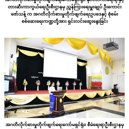
တားဆီးကာကွယ်ရေးဦးစီးဌာနမှ ညွှန်ကြားရေးမှူးချုပ် ဦးကောင်း
ဇော်သန့် က အဂတိလိုက်စားမှုတိုက်ဖျက်ရေးဥပဒေနှင့် စုံစမ်း
စစ်ဆေးရေးကဏ္ဍတို့အား ရှင်းလင်းဆွေးနွေးခြင်း
အဂတိလိုက်စားမှုတိုက်ဖျက်ရေးကော်မရှင်ရုံး၊ စီမံရေးရာဦးစီးဌာနမှ