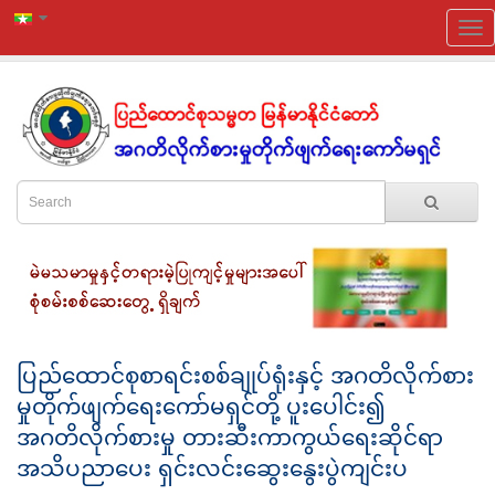
ပြည်ထောင်စုစာရင်းစစ်ချုပ်ရုံးနှင့် အဂတိလိုက်စား
မှုတိုက်ဖျက်ရေးကော်မရှင်တို့ ပူး‌ပေါင်း၍
အဂတိလိုက်စားမှု တားဆီးကာကွယ်ရေးဆိုင်ရာ
အသိပညာပေး ရှင်းလင်းဆွေးနွေးပွဲကျင်းပ