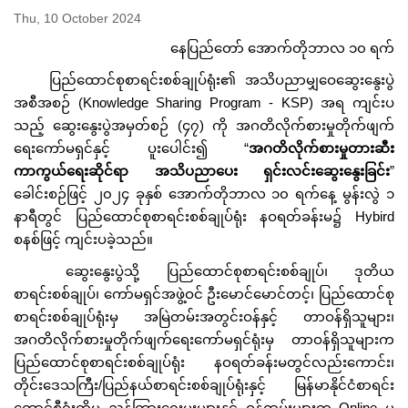
Thu, 10 October 2024
နေပြည်တော် အောက်တိုဘာလ ၁၀ ရက်
ပြည်ထောင်စုစာရင်းစစ်ချုပ်ရုံး၏ အသိပညာမျှဝေဆွေးနွေးပွဲ
အစီအစဉ် (Knowledge Sharing Program - KSP) အရ ကျင်းပ
သည့် ဆွေးနွေးပွဲအမှတ်စဉ် (၄၇) ကို အဂတိလိုက်စားမှုတိုက်ဖျက်
ရေးကော်မရှင်နှင့် ပူးပေါင်း၍ “
အဂတိလိုက်စားမှုတားဆီး
ကာကွယ်ရေးဆိုင်ရာ အသိပညာပေး ရှင်းလင်းဆွေးနွေးခြင်း
”
ခေါင်းစဉ်ဖြင့် ၂၀၂၄ ခုနှစ် အောက်တိုဘာလ ၁၀ ရက်နေ့ မွန်းလွဲ ၁
နာရီတွင် ပြည်ထောင်စုစာရင်းစစ်ချုပ်ရုံး နဝရတ်ခန်းမ၌ Hybird
စနစ်ဖြင့် ကျင်းပခဲ့သည်။
ဆွေးနွေးပွဲသို့ ပြည်ထောင်စုစာရင်းစစ်ချုပ်၊ ဒုတိယ
စာရင်းစစ်ချုပ်၊ ကော်မရှင်အဖွဲ့ဝင် ဦးမောင်မောင်တင့်၊ ပြည်ထောင်စု
စာရင်းစစ်ချုပ်ရုံးမှ အမြဲတမ်းအတွင်းဝန်နှင့် တာဝန်ရှိသူများ၊
အဂတိလိုက်စားမှုတိုက်ဖျက်ရေးကော်မရှင်ရုံးမှ တာဝန်ရှိသူများက
ပြည်‌ထောင်စုစာရင်းစစ်ချုပ်ရုံး နဝရတ်ခန်းမတွင်လည်းကောင်း၊
တိုင်းဒေသကြီး/ပြည်နယ်စာရင်းစစ်ချုပ်ရုံးနှင့် မြန်မာနိုင်ငံစာရင်း
ကောင်စီရုံးတို့မှ ညွှန်ကြားရေးမှူးများနှင့် ဝန်ထမ်းများက Online မှ