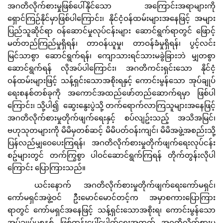
အဂတိလိုက်စားမှုဖြစ်ပေါ်နိုင်သော အကြောင်းအရာများကို
ရှောင်ကြဉ်နိုင်မှာဖြစ်ပါကြောင်း၊ နိုင်ငံ့ဝန်ထမ်းများအနေဖြင့် အများ
ပြည်သူဆိုင်ရာ ဝန်ဆောင်မှုလုပ်ငန်းများ ဆောင်ရွက်ရာတွင် ဖြောင့်
မတ်တည်ကြည်မှုရှိရန်၊ တာဝန်ယူမှု၊ တာဝန်ခံမှုရှိရန်၊ ပွင့်လင်း
မြင်သာစွာ ဆောင်ရွက်ရန်၊ ကျောသားရင်သားမခွဲခြားဘဲ မျှတစွာ
ဆောင်ရွက်ရန် လိုအပ်ပါကြောင်း၊ အဂတိကင်းရှင်းသော နိုင်ငံ့
ဝန်ထမ်းများဖြင့် သန့်ရှင်းသောအစိုးရနှင့် ကောင်းမွန်သော အုပ်ချုပ်
ရေးစနစ်တစ်ခုကို အကောင်အထည်ဖော်တည်ဆောက်ရမှာ ဖြစ်ပါ
ကြောင်း၊ သို့ပါ၍ ဆွေးနွေးပွဲသို့ တက်ရောက်လာကြသူများအနေဖြင့်
အဂတိလိုက်စားမှုတိုက်ဖျက်ရေးနှင့် စပ်လျဥ်းသည့် အသိအမြင်၊
ဗဟုသုတများကို မိမိမှတစ်ဆင့် မိမိပတ်ဝန်းကျင်၊ မိမိအဖွဲ့အစည်းသို့
ပြန်လည်မျှဝေပေးကြရန်၊ အဂတိလိုက်စားမှုတိုက်ဖျက်ရေးလုပ်ငန်း
စဥ်များတွင် တက်ကြွစွာ ပါဝင်ဆောင်ရွက်ကြရန် တိုက်တွန်းလိုပါ
ကြောင်း ပြောကြားသည်။
ယင်းနောက် အဂတိလိုက်စားမှုတိုက်ဖျက်ရေးကော်မရှင်၊
ကော်မရှင်အဖွဲ့ဝင် ဦးမောင်မောင်တင့်က အမှာစကားပြောကြား
ရာတွင် ကော်မရှင်အနေဖြင့် သန့်ရှင်းသောအစိုးရ၊ ကောင်းမွန်သော
အုပ်ချုပ်မှုစနစ် ဖြစ်ထွန်းပေါ်ပေါက်ရေးအတွက် အဂတိလိုက်စားမှု