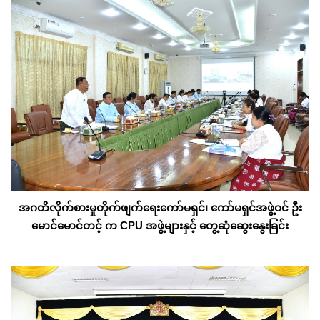
အဂတိလိုက်စားမှုတိုက်ဖျက်ရေးကော်မရှင်၊ ကော်မရှင်အဖွဲ့ဝင် ဦး
မောင်မောင်တင့် က CPU အဖွဲ့များနှင့် တွေ့ဆုံဆွေးနွေးခြင်း