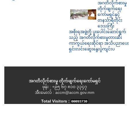
အဂတိလိုက်စားမှု
တိုက်ဖျက်ရေး
ကော်မရှင်နှင့်
တနင်္သာရီတိုင်း
ဒေသကြီး
အစိုးရအဖွဲ့တို့ ပူးပေါင်းဆောင်ရွက်
သည့် အဂတိလိုက်စားမှုတားဆီး
ကာကွယ်ရေးဆိုင်ရာ အသိပညာပေး
ရှင်းလင်းဆွေးနွေးပွဲကျင်းပ
အဂတိလိုက်စားမှု တိုက်ဖျက်ရေးကော်မရှင်
ဖုန်း : +၉၅ ၆၇ ၈၁၀ ၃၃၄၇
အီးမေးလ် : accm@accm.gov.mm
Total Visitors :