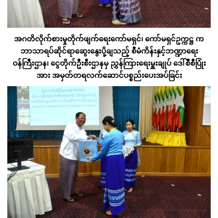
အဂတိလိုက်စားမှုတိုက်ဖျက်ရေးကော်မရှင်၊ ကော်မရှင်ဥက္ကဋ္ဌ က
ဘာသာရပ်ဆိုင်ရာဆွေးနွေးပို့ချသည့် စီမံကိန်းနှင့်ဘဏ္ဍာရေး
ဝန်ကြီးဌာန၊ ငွေတိုက်ဦးစီးဌာနမှ ညွှန်ကြားရေးမှူးချုပ် ဒေါ်စီစီပြုံး
အား အမှတ်တရလက်ဆောင်ပစ္စည်းပေးအပ်ခြင်း