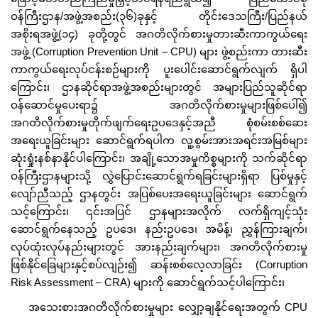
ဝန်ကြီးဌာန/အဖွဲ့အစည်း(၃၆)ခုနှင့် တိုင်းဒေသကြီး/ပြည်နယ်
အစိုးရအဖွဲ့(၁၄) ခုတို့တွင် အဂတိလိုက်စားမှုတားဆီးကာကွယ်ရေး
အဖွဲ့ (Corruption Prevention Unit – CPU) များ ဖွဲ့စည်းကာ တားဆီး
ကာကွယ်ရေးလုပ်ငန်းစဉ်များကို ပူးပေါင်းဆောင်ရွက်လျက် ရှိပါ
ကြောင်း၊ ဌာနဆိုင်ရာအဖွဲ့အစည်းများတွင် အများပြည်သူဆိုင်ရာ
ဝန်ဆောင်မှုပေးရာ၌ အဂတိလိုက်စားမှုများဖြစ်ပေါ်၍
အဂတိလိုက်စားမှုတိုက်ဖျက်ရေးဥပဒေနှင့်အညီ စုံစမ်းစစ်ဆေး
အရေးယူခြင်းများ ဆောင်ရွက်ရပါက လူ့စွမ်းအားအရင်းအမြစ်များ
ဆုံးရှုံးနစ်နာနိုင်ပါကြောင်း၊ အချို့သောအမှုကိစ္စများကို သက်ဆိုင်ရာ
ဝန်ကြီးဌာနများသို့ လွှဲပြောင်းဆောင်ရွက်ရခြင်းများရှိရာ ပြစ်မှုနှင့်
လျော်ညီသည့် ဌာနတွင်း အပြစ်ပေးအရေးယူခြင်းများ ဆောင်ရွက်
သင့်ကြောင်း၊ ၎င်းအပြင် ဌာနများအလိုက် လက်ရှိကျင့်သုံး
ဆောင်ရွက်နေသည့် ဥပဒေ၊ နည်းဥပဒေ၊ အမိန့်၊ ညွှန်ကြားချက်၊
လုပ်ထုံးလုပ်နည်းများတွင် အားနည်းချက်များ၊ အဂတိလိုက်စားမှု
ဖြစ်နိုင်ခြေများနှင့်စပ်လျဉ်း၍ ဆန်းစစ်လေ့လာခြင်း (Corruption
Risk Assessment – CRA) များကို ဆောင်ရွက်သင့်ပါကြောင်း၊
အသေးစားအဂတိလိုက်စားမှုများ လျှော့ချနိုင်ရေးအတွက် CPU