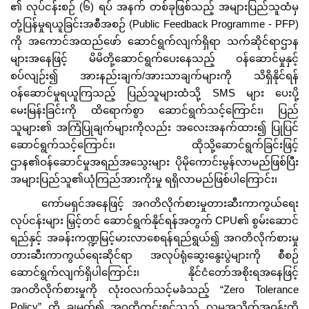
၏ လုပ်ငန်းစဉ် (၆) ရပ် အနက် တစ်ခုဖြစ်သည့် အများပြည်သူထံမှ
တုံ့ပြန်မှုရယူခြင်းအစီအစဉ် (Public Feedback Programme - PFP)
ကို အကောင်အထည်ဖော် ဆောင်ရွက်လျက်ရှိရာ သက်ဆိုင်ရာဌာန
များအနေဖြင့် မိမိတို့ဆောင်ရွက်ပေးနေသည့် ဝန်ဆောင်မှုနှင့်
စပ်လျဉ်း၍ အားနည်းချက်/အားသာချက်များကို သိရှိနိုင်ရန်
ဝန်ဆောင်မှုရယူကြသည့် ပြည်သူများထံသို့ SMS များ ပေးပို့
မေးမြန်းခြင်းကို ထိရောက်စွာ ဆောင်ရွက်သင့်ကြောင်း၊ ပြည်
သူများ၏ အကြံပြုချက်များကိုလည်း အလေးအနက်ထား၍ ပြုပြင်
ဆောင်ရွက်သင့်ကြောင်း၊ ထိုသို့ဆောင်ရွက်ခြင်းဖြင့်
ဌာန၏ဝန်ဆောင်မှုအရည်အသွေးများ ပိုမိုကောင်းမွန်လာမည်ဖြစ်ပြီး
အများပြည်သူ၏ယုံကြည်အားကိုးမှု ရရှိလာမည်ဖြစ်ပါကြောင်း၊
ကော်မရှင်အနေဖြင့် အဂတိလိုက်စားမှုတားဆီးကာကွယ်ရေး
လုပ်ငန်းများ မြှင့်တင် ဆောင်ရွက်နိုင်ရန်အတွက် CPU၏ စွမ်းဆောင်
ရည်နှင့် အခန်းကဏ္ဍမြင့်မားလာစေရန်ရည်ရွယ်၍ အဂတိလိုက်စားမှု
တားဆီးကာကွယ်ရေးဆိုင်ရာ အလုပ်ရုံဆွေးနွေးပွဲများကို စီစဉ်
ဆောင်ရွက်လျက်ရှိပါကြောင်း၊ နိုင်ငံတော်အစိုးရအနေဖြင့်
အဂတိလိုက်စားမှုကို လုံးဝလက်သင့်မခံသည့် “Zero Tolerance
Policy” ကို ချမှတ်၍ အဂတိကင်းစင်သည့် လူမှုအသိုက်အဝန်းကို