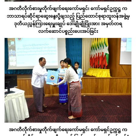
အဂတိလိုက်စားမှုတိုက်ဖျက်ရေးကော်မရှင်၊ ကော်မရှင်ဥက္ကဋ္ဌ က
ဘာသာရပ်ဆိုင်ရာဆွေးနွေးပို့ချသည့် ပြည်ထောင်စုရာထူးဝန်အဖွဲ့မှ
ဒုတိယညွှန်ကြားရေးမှူးချုပ် ဒေါ်ချိုချိုပြုံးအား အမှတ်တရ
လက်ဆောင်ပစ္စည်းပေးအပ်ခြင်း
အဂတိလိုက်စားမှုတိုက်ဖျက်ရေးကော်မရှင်၊ ကော်မရှင်ဥက္ကဋ္ဌ က