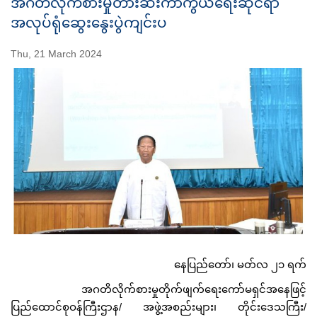
အဂတိလိုက်စားမှုတားဆီးကာကွယ်ရေးဆိုင်ရာ
အလုပ်ရုံဆွေးနွေးပွဲကျင်းပ
Thu, 21 March 2024
နေပြည်တော်၊ မတ်လ ၂၁ ရက်
အဂတိလိုက်စားမှုတိုက်ဖျက်ရေးကော်မရှင်အနေဖြင့်
ပြည်ထောင်စုဝန်ကြီးဌာန/ အဖွဲ့အစည်းများ၊ တိုင်းဒေသကြီး/