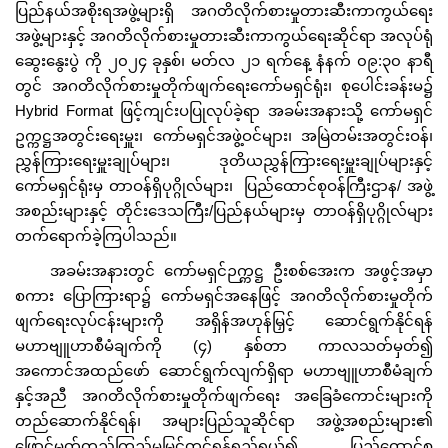
ပြည်နယ်အစိုးရအဖွဲ့များရှိ အဂတိလိုက်စားမှုတားဆီးကာကွယ်ရေး
အဖွဲ့များနှင့် အဂတိလိုက်စားမှုတားဆီးကာကွယ်ရေးဆိုင်ရာ အလုပ်ရုံ
ဆွေးနွေးပွဲ ကို ၂၀၂၄ ခုနှစ်၊ မတ်လ ၂၁ ရက်နေ့ နံနက် ၀၉:၃၀ နာရီ
တွင် အဂတိလိုက်စားမှုတိုက်ဖျက်ရေးကော်မရှင်ရုံး၊ စုပေါင်းခန်းမ၌
Hybrid Format ဖြင့်ကျင်းပပြုလုပ်ခဲ့ရာ အခမ်းအနားသို့ ကော်မရှင်
ဥက္ကဋ္ဌအတွင်းရေးမှူး၊ ကော်မရှင်အဖွဲ့ဝင်များ၊ အမြဲတမ်းအတွင်းဝန်၊
ညွှန်ကြားရေးမှူးချုပ်များ၊ ဒုတိယညွှန်ကြားရေးမှူးချုပ်များနှင့်
ကော်မရှင်ရုံးမှ တာဝန်ရှိပုဂ္ဂိုလ်များ၊ ပြည်ထောင်စုဝန်ကြီးဌာန/ အဖွဲ့
အစည်းများနှင့် တိုင်းဒေသကြီး/ပြည်နယ်များမှ တာဝန်ရှိပုဂ္ဂိုလ်များ
တက်ရောက်ခဲ့ကြပါသည်။
အခမ်းအနားတွင် ကော်မရှင်ဉက္ကဋ္ဌ ဦးစစ်အေးက အဖွင့်အမှာ
စကား ပြောကြားရာ၌ ကော်မရှင်အနေဖြင့် အဂတိလိုက်စားမှုတိုက်
ဖျက်ရေးလုပ်ငန်းများကို အရှိန်အဟုန်မြှင့် ဆောင်ရွက်နိုင်ရန်
မဟာဗျူဟာစီမံချက်ကို (၄) နှစ်တာ ကာလသတ်မှတ်၍
အကောင်အထည်ဖော် ဆောင်ရွက်လျက်ရှိရာ မဟာဗျူဟာစီမံချက်
နှင့်အညီ အဂတိလိုက်စားမှုတိုက်ဖျက်ရေး အခြေခံကောင်းများကို
တည်ဆောက်နိုင်ရန်၊ အများပြည်သူဆိုင်ရာ အဖွဲ့အစည်းများ၏
ဖြောင့်မတ်တည်ကြည်မှုမြှင့်တင်‌ရန်ရည်ရွယ်၍ ပြည်ထောင်စု