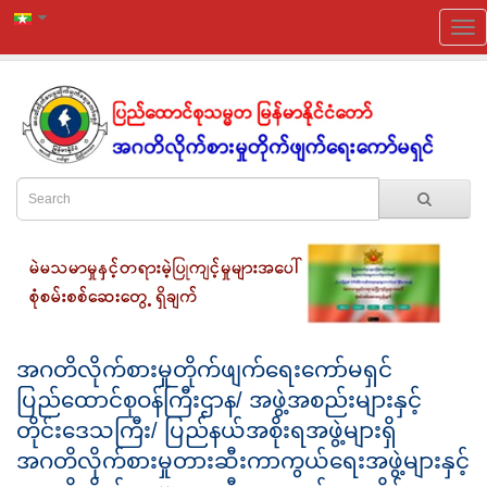
အဂတိလိုက်စားမှုတိုက်ဖျက်ရေးကော်မရှင်
ပြည်ထောင်စုဝန်ကြီးဌာန/ အဖွဲ့အစည်းများနှင့်
တိုင်းဒေသကြီး/ ပြည်နယ်အစိုးရအဖွဲ့များရှိ
အဂတိလိုက်စားမှုတားဆီးကာကွယ်ရေးအဖွဲ့များနှင့်