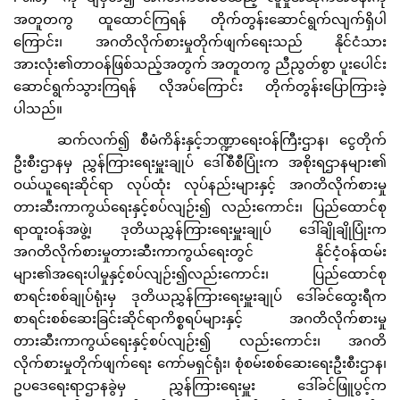
အတူတကွ ထူထောင်ကြရန် တိုက်တွန်းဆောင်ရွက်လျက်ရှိပါ
ကြောင်း၊ အဂတိလိုက်စားမှုတိုက်ဖျက်ရေးသည် နိုင်ငံသား
အားလုံး၏တာဝန်ဖြစ်သည့်အတွက် အတူတကွ ညီညွတ်စွာ ပူးပေါင်း
ဆောင်ရွက်သွားကြရန် လိုအပ်ကြောင်း တိုက်တွန်းပြောကြားခဲ့
ပါသည်။
ဆက်လက်၍ စီမံကိန်းနှင့်ဘဏ္ဍာရေးဝန်ကြီးဌာန၊ ငွေတိုက်
ဦးစီးဌာနမှ ညွှန်ကြားရေးမှူးချုပ် ဒေါ်စီစီပြုံးက အစိုးရဌာနများ၏
ဝယ်ယူရေးဆိုင်ရာ လုပ်ထုံး လုပ်နည်းများနှင့် အဂတိလိုက်စားမှု
တားဆီးကာကွယ်ရေးနှင့်စပ်လျဉ်း၍ လည်းကောင်း၊ ပြည်ထောင်စု
ရာထူးဝန်အဖွဲ့၊ ဒုတိယညွှန်ကြားရေးမှူးချုပ် ဒေါ်ချိုချိုပြုံးက
အဂတိလိုက်စားမှုတားဆီးကာကွယ်ရေးတွင် နိုင်ငံ့ဝန်ထမ်း
များ၏အရေးပါမှုနှင့်စပ်လျဉ်း၍လည်းကောင်း၊ ပြည်ထောင်စု
စာရင်းစစ်ချုပ်ရုံးမှ ဒုတိယညွှန်ကြားရေးမှူးချုပ် ဒေါ်ခင်ထွေးရီက
စာရင်းစစ်ဆေးခြင်းဆိုင်ရာကိစ္စရပ်များနှင့် အဂတိလိုက်စားမှု
တားဆီးကာကွယ်ရေးနှင့်စပ်လျဉ်း၍ လည်းကောင်း၊ အဂတိ
လိုက်စားမှုတိုက်ဖျက်ရေး ကော်မရှင်ရုံး၊ စုံစမ်းစစ်ဆေးရေးဦးစီးဌာန၊
ဥပဒေရေးရာဌာနခွဲမှ ညွှန်ကြားရေးမှူး ဒေါ်ခင်ဖြူပွင့်က