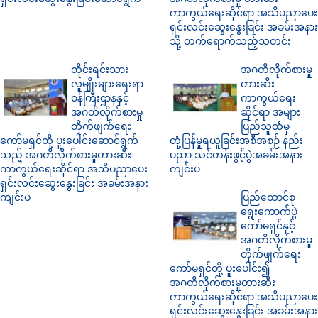
ကာကွယ်ရေးဆိုင်ရာ အသိပညာပေး
ရှင်းလင်းဆွေးနွေးခြင်း အခမ်းအနား
သို့ တက်ရောက်သည့်သတင်း
တိုင်းရင်းသား
အဂတိလိုက်စားမှု
လူမျိုးများရေးရာ
တားဆီး
ဝန်ကြီးဌာနနှင့်
ကာကွယ်ရေး
အဂတိလိုက်စားမှု
ဆိုင်ရာ အများ
တိုက်ဖျက်ရေး
ပြည်သူထံမှ
ကော်မရှင်တို့ ပူးပေါင်းဆောင်ရွက်
တုံ့ပြန်မှုရယူခြင်းအစီအစဉ် နည်း
သည့် အဂတိလိုက်စားမှုတားဆီး
ပညာ သင်တန်းဖွင့်ပွဲအခမ်းအနား
ကာကွယ်ရေးဆိုင်ရာ အသိပညာပေး
ကျင်းပ
ရှင်းလင်းဆွေးနွေးခြင်း အခမ်းအနား
ကျင်းပ
ပြည်ထောင်စု
ရွေးကောက်ပွဲ
ကော်မရှင်နှင့်
အဂတိလိုက်စားမှု
တိုက်ဖျက်ရေး
ကော်မရှင်တို့ ပူးပေါင်း၍
အဂတိလိုက်စားမှုတားဆီး
ကာကွယ်ရေးဆိုင်ရာ အသိပညာပေး
ရှင်းလင်းဆွေးနွေးခြင်း အခမ်းအနား