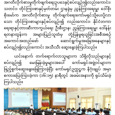
အဂတိလိုက်စားမှုတိုက်ဖျက်ရေးဥပဒေနှင့်စပ်လျဉ်း၍လည်းကောင်း၊
သတင်း၊ တိုင်ကြားစာနှင့်မှတ်တမ်း ဌာနခွဲမှ ညွှန်ကြားရေးမှူး ဒေါ်စိုး
စိုးမော်က အဂတိလိုက်စားမှု တိုက်ဖျက်ရေးကော်မရှင်သို့ပေးပို့လာ
သော တိုင်ကြားစာများနှင့်စပ်လျဉ်း၍ လည်းကောင်း၊ နိုင်ငံတကာ
ရေးရာနှင့်တားဆီးကာကွယ်ရေး ဦးစီးဌာန၊ ညွှန်ကြားရေးမှူး ဒေါ်နန်း
ရတနာထွန်းက အများပြည်သူထံမှ တုံ့ပြန်မှုရယူခြင်းအစီအစဉ်
အကောင်အထည်ဖော် ဆောင်ရွက်မှုအခြေအနေများနှင့်
စပ်လျဉ်း၍လည်းကောင်း အသီးသီး ဆွေးနွေးခဲ့ကြပါသည်။
ယင်းနောက် တက်ရောက်လာသူများက သိရှိလိုသည်များနှင့်
စပ်လျဉ်း၍ မေးမြန်းခဲ့မှုများအပေါ် ကော်မရှင်အဖွဲ့ဝင်များက
ဖြည့်စွက်ဆွေးနွေးဖြေကြားခဲ့ပြီး ကော်မရှင်ဥက္ကဋ္ဌက နိဂုံးချုပ် အမှာ
စကားပြောကြားခဲ့ကာ (၁၆:၁၅) နာရီတွင် အခမ်းအနားကို ရုပ်သိမ်းခဲ့
ကြပါသည်။