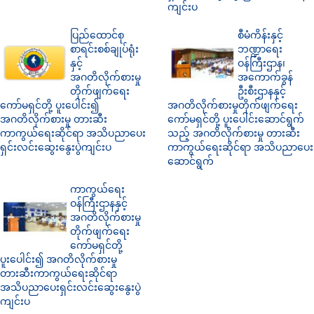
ကျင်းပ
ပြည်ထောင်စု
စီမံကိန်းနှင့်
စာရင်းစစ်ချုပ်ရုံး
ဘဏ္ဍာရေး
နှင့်
ဝန်ကြီးဌာန၊
အဂတိလိုက်စားမှု
အကောက်ခွန်
တိုက်ဖျက်ရေး
ဦးစီးဌာနနှင့်
ကော်မရှင်တို့ ပူး‌ပေါင်း၍
အဂတိလိုက်စားမှုတိုက်ဖျက်ရေး
အဂတိလိုက်စားမှု တားဆီး
ကော်မရှင်တို့ ပူးပေါင်းဆောင်ရွက်
ကာကွယ်ရေးဆိုင်ရာ အသိပညာပေး
သည့် အဂတိလိုက်စားမှု တားဆီး
ရှင်းလင်းဆွေးနွေးပွဲကျင်းပ
ကာကွယ်ရေးဆိုင်ရာ အသိပညာပေး
ဆောင်ရွက်
ကာကွယ်ရေး
ဝန်ကြီးဌာနနှင့်
အဂတိလိုက်စားမှု
တိုက်ဖျက်ရေး
ကော်မရှင်တို့
ပူးပေါင်း၍ အဂတိလိုက်စားမှု
တားဆီးကာကွယ်ရေးဆိုင်ရာ
အသိပညာပေးရှင်းလင်းဆွေးနွေးပွဲ
ကျင်းပ