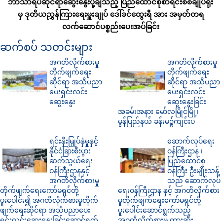
ဘာသာရပ်ဆိုင်ရာဆွေးနွေးပို့ချသည့် ပြည်ထောင်စုစာရင်းစစ်ချုပ်ရုံး
မှ ဒုတိယညွှန်ကြားရေးမှူးချုပ် ဒေါ်ခင်ထွေးရီ အား အမှတ်တရ
လက်ဆောင်ပစ္စည်းပေးအပ်ခြင်း
ဆက်စပ် သတင်းများ
အဂတိလိုက်စားမှု
အဂတိလိုက်စားမှု
တိုက်ဖျက်ရေး
တိုက်ဖျက်ရေး
ဆိုင်ရာ အသိပညာ
ဆိုင်ရာ အသိပညာ
ပေးရှင်းလင်း
ပေးရှင်းလင်း
ဆွေးနွေး
ဆွေးနွေးခြင်း
အခမ်းအနား မော်လမြိုင်မြို့၊
မွန်ပြည်နယ် ခန်းမ၌ကျင်းပ
ရင်းနှီးမြှုပ်နှံမှုနှင့်
ဆောက်လုပ်ရေး
နိုင်ငံခြားစီးပွား
ဝန်ကြီးဌာန ၊
ဆက်သွယ်ရေး
ပြည်ထောင်စု
ဝန်ကြီးဌာနနှင့်
ဝန်ကြီး ဦးမျိုးသန့်
အဂတိလိုက်စားမှု
သည် ဆောက်လုပ်
တိုက်ဖျက်ရေးကော်မရှင်တို့
ရေးဝန်ကြီးဌာန နှင့် အဂတိလိုက်စား
ပူးပေါင်း၍ အဂတိလိုက်စားမှုတိုက်
မှုတိုက်ဖျက်ရေးကော်မရှင်တို့
ဖျက်ရေးဆိုင်ရာ အသိပညာပေး
ပူးပေါင်းဆောင်ရွက်သည့်
ရှင်းလင်းဆွေးနွေးခြင်းဆောင်ရွက်
အဂတိလိုက်စားမှု တားဆီး