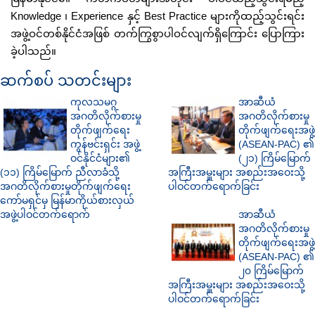
Knowledge ၊ Experience နှင့် Best Practice များကိုထည့်သွင်းရင်း
အဖွဲ့ဝင်တစ်နိုင်ငံအဖြစ် တက်ကြွစွာပါဝင်လျက်ရှိကြောင်း ပြောကြား
ခဲ့ပါသည်။
ဆက်စပ် သတင်းများ
ကုလသမဂ္ဂ
အာဆီယံ
အဂတိလိုက်စားမှု
အဂတိလိုက်စားမှု
တိုက်ဖျက်ရေး
တိုက်ဖျက်ရေးအဖွဲ့
ကွန်ဗင်းရှင်း အဖွဲ့
(ASEAN-PAC) ၏
ဝင်နိုင်ငံများ၏
(၂၁) ကြိမ်မြောက်
(၁၁) ကြိမ်မြောက် ညီလာခံသို့
အကြီးအမှူးများ အစည်းအဝေးသို့
အဂတိလိုက်စားမှုတိုက်ဖျက်ရေး
ပါဝင်တက်ရောက်ခြင်း
ကော်မရှင်မှ မြန်မာကိုယ်စားလှယ်
အဖွဲ့ပါဝင်တက်ရောက်
အာဆီယံ
အဂတိလိုက်စားမှု
တိုက်ဖျက်ရေးအဖွဲ့
(ASEAN-PAC) ၏
၂၀ ကြိမ်မြောက်
အကြီးအမှူးများ အစည်းအဝေးသို့
ပါဝင်တက်ရောက်ခြင်း