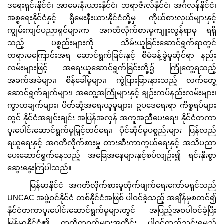
ဒရေးရှင်းနိုင်ငံ၊ အာမေးနီးယားနိုင်ငံ၊ ဘရာဇီးလ်နိုင်ငံ၊ အင်္ဂလန်နိုင်ငံ၊
အစ္စရေးနိုင်ငံနှင့် ရိုမေးနီးယားနိုင်ငံတို့မှ ကိုယ်စားလှယ်များနှင့်
ကျွမ်းကျင်ပညာရှင်များက အဂတိလိုက်စားမှုကျူးလွန်ရာမှ ရရှိ
သည့် ပစ္စည်းများကို သိမ်းယူခြင်းဆောင်ရွက်ရာတွင်
တရားမကြောင်းအရ ဆောင်ရွက်ခြင်းနှင့် စီမံခန့်ခွဲမှုဆိုင်ရာ နည်း
လမ်းများဖြင့် အရေးယူဆောင်ရွက်ခြင်းတို့၌ ကြုံတွေ့ရသည့်
အခက်အခဲများ၊ စိန်ခေါ်မှုများ၊ ကွဲပြားခြားနားသည့် လက်တွေ့
ဆောင်ရွက်ချက်များ၊ အတွေ့အကြုံများနှင့် ချဉ်းကပ်နည်းလမ်းများ၊
ကွာဟချက်များ၊ ပိတ်ဆို့အရေးယူမှုများ၊ ဥပဒေရေးရာ ကိစ္စရပ်များ
တွင် နိုင်ငံအချင်းချင်း အပြန်အလှန် အကူအညီပေးရေး၊ နိုင်ငံတကာ
ပူးပေါင်းဆောင်ရွက်မှုမြှင့်တင်ရေး၊ ပိုင်ဆိုင်မှုပစ္စည်းများ ပြန်လည်
ရယူရေးနှင့် အဂတိလိုက်စားမှု တားဆီးကာကွယ်ရေးနှင့် အသိပညာ
ပေးဆောင်ရွက်နေသည့် အခြေအနေများနှင့်စပ်လျဉ်း၍ ရင်းနှီးစွာ
ဆွေးနွေးကြပါသည်။
မြန်မာနိုင်ငံ အဂတိလိုက်စားမှုတိုက်ဖျက်ရေးကော်မရှင်သည်
UNCAC အဖွဲ့ဝင်နိုင်ငံ တစ်နိုင်ငံအဖြစ် ပါဝင်ခဲ့သည့် အချိန်မှစတင်၍
နိုင်ငံတကာပူးပေါင်းဆောင်ရွက်မှုများတွင် အပြည့်အဝပါဝင်ခဲ့ပြီး
မြန်မာနိုင်ငံ၏ ကတိကဝတ်များအတိုင်း ပါဝင်ထည့်သွင်းရမည့်