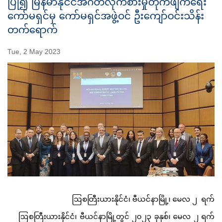
ပြု၍ မြန်မာနိုင်ငံအဂတိလိုက်စားမှုတိုက်ဖျက်ရေး
ကော်မရှင်မှ ကော်မရှင်အဖွဲ့ဝင် ဦးကျော်ဝင်းသိန်း
တက်ရောက်
Tue, 2 May 2023
ဩစတြီးယားနိုင်ငံ၊ ဗီယင်နာမြို့၊ မေလ ၂ ရက်
ဩစတြီးယားနိုင်ငံ၊ ဗီယင်နာမြို့တွင် ၂၀၂၃ ခုနှစ်၊ မေလ ၂ ရက်