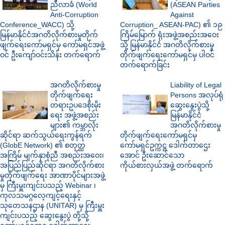
ညီလာခံ (World
(ASEAN Parties
Anti-Corruption
Against
Conference_WACC) သို့
Corruption_ ASEAN-PAC) ၏ ၁၉
မြန်မာနိုင်ငံအဂတိလိုက်စားမှုတိုက်
ကြိမ်မြောက် ရုံးအဖွဲ့အစည်းအဝေး
ဖျက်ရေးကော်မရှင်မှ ကော်မရှင်အဖွဲ့
သို့ မြန်မာနိုင်ငံ အဂတိလိုက်စားမှု
ဝင် ဦးကျော်ဝင်းသိန်း တက်ရောက်
တိုက်ဖျက်ရေးကော်မရှင်မှ ပါဝင်
တက်ရောက်ခြင်း
အဂတိလိုက်စားမှု
Liability of Legal
တိုက်ဖျက်ရေး
Persons အလုပ်ရုံ
တရားဥပဒေစိုးမိုး
ဆွေးနွေးပွဲသို့
ရေး အဖွဲ့အစည်း
မြန်မာနိုင်ငံ
များ၏ ကမ္ဘာလုံး
အဂတိလိုက်စားမှု
ဆိုင်ရာ ဆက်သွယ်ရေးကွန်ရက်
တိုက်ဖျက်ရေးကော်မရှင်မှ
(GlobE Network) ၏ စတုတ္ထ
ကော်မရှင်ဥက္ကဋ္ဌ ဒေါက်တာဌေး
အကြိမ် မျက်နှာစုံညီ အစည်းအဝေး၊
အောင် ဦးဆောင်သော
အပြည်ပြည်ဆိုင်ရာ အဂတိလိုက်စား
ကိုယ်စားလှယ်အဖွဲ့ တက်ရောက်
မှုတိုက်ဖျက်ရေး အာဏာပိုင်များအဖွဲ့
မှ ကြီးမှူးကျင်းပသည့် Webinar ၊
ကုလသမဂ္ဂလေ့ကျင့်ရေးနှင့်
သုတေသနဌာန (UNITAR) မှ ကြီးမှူး
ကျင်းပသည့် ဆွေးနွေးပွဲ တို့သို့