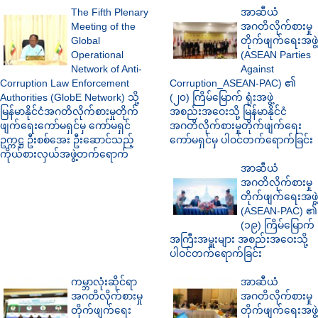
The Fifth Plenary
အာဆီယံ
Meeting of the
အဂတိလိုက်စားမှု
Global
တိုက်ဖျက်ရေးအဖွဲ့
Operational
(ASEAN Parties
Network of Anti-
Against
Corruption Law Enforcement
Corruption_ASEAN-PAC) ၏
Authorities (GlobE Network) သို့
(၂၀) ကြိမ်မြောက် ရုံးအဖွဲ့
မြန်မာနိုင်ငံအဂတိလိုက်စားမှုတိုက်
အစည်းအဝေးသို့ မြန်မာနိုင်ငံ
ဖျက်ရေးကော်မရှင်မှ ကော်မရှင်
အဂတိလိုက်စားမှုတိုက်ဖျက်ရေး
ဥက္ကဋ္ဌ ဦးစစ်အေး ဦးဆောင်သည့်
ကော်မရှင်မှ ပါဝင်တက်ရောက်ခြင်း
ကိုယ်စားလှယ်အဖွဲ့တက်ရောက်
အာဆီယံ
အဂတိလိုက်စားမှု
တိုက်ဖျက်ရေးအဖွဲ့
(ASEAN-PAC) ၏
(၁၉) ကြိမ်မြောက်
အကြီးအမှူးများ အစည်းအဝေးသို့
ပါဝင်တက်ရောက်ခြင်း
ကမ္ဘာလုံးဆိုင်ရာ
အာဆီယံ
အဂတိလိုက်စားမှု
အဂတိလိုက်စားမှု
တိုက်ဖျက်ရေး
တိုက်ဖျက်ရေးအဖွဲ့