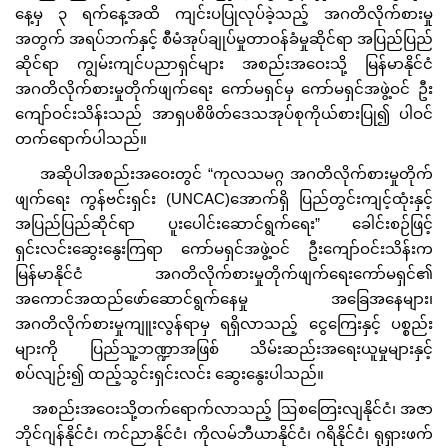
နေ့မှ ၃ ရက်နေ့အထိ ကျင်းပပြုလုပ်ခဲ့သည့် အဂတိလိုက်စားမှု
အတွက် အရပ်ဘက်နှင့် စီမံအုပ်ချုပ်မှုတာဝန်ခံမှုဆိုင်ရာ အပြည်ပြည်
ဆိုင်ရာ ကျွမ်းကျင်ပညာရှင်များ အစည်းအဝေးသို့ မြန်မာနိုင်ငံ
အဂတိလိုက်စားမှုတိုက်ဖျက်ရေး ကော်မရှင်မှ ကော်မရှင်အဖွဲ့ဝင် ဦး
ကျော်ဝင်းသိန်းသည် အာရှပစိဖိတ်ဒေသအုပ်စုကိုယ်စားပြု၍ ပါဝင်
တက်ရောက်ပါသည်။
အဆိုပါအစည်းအဝေးတွင် “ကုလသမဂ္ဂ အဂတိလိုက်စားမှုတိုက်
ဖျက်ရေး ကွန်ဗင်းရှင်း (UNCAC)အောက်ရှိ ပြည်တွင်းကျင့်ထုံးနှင့်
အပြည်ပြည်ဆိုင်ရာ ပူးပေါင်းဆောင်ရွက်ရေး” ခေါင်းစဉ်ဖြင့်
ရှင်းလင်းဆွေးနွေးကြရာ ကော်မရှင်အဖွဲ့ဝင် ဦးကျော်ဝင်းသိန်းက
မြန်မာနိုင်ငံ အဂတိလိုက်စားမှုတိုက်ဖျက်ရေးကော်မရှင်၏
အကောင်အထည်ဖော်ဆောင်ရွက်နေမှု အခြေအနေများ၊
အဂတိလိုက်စားမှုကျူးလွန်ရာမှ ရရှိလာသည့် ငွေကြေးနှင့် ပစ္စည်း
များကို ပြည်သူ့ဘဏ္ဍာအဖြစ် သိမ်းဆည်းအရေးယူမှုများနှင့်
စပ်လျဉ်း၍ ထည့်သွင်းရှင်းလင်း ဆွေးနွေးပါသည်။
အစည်းအဝေးသို့တက်ရောက်လာသည့် ဩစတြေးလျနိုင်ငံ၊ အဇာ
ဘိုင်ဂျန်နိုင်ငံ၊ ကင်ညာနိုင်ငံ၊ ကိုလမ်ဘီယာနိုင်ငံ၊ ဂရိနိုင်ငံ၊ ရုရှားဖက်