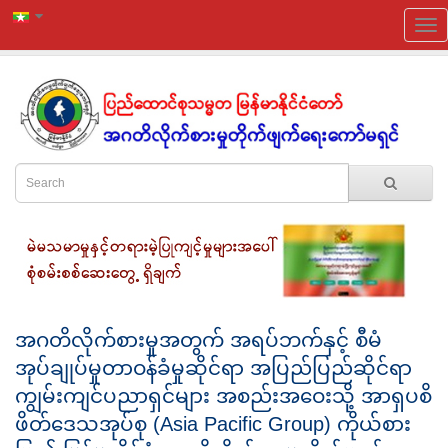
အဂတိလိုက်စားမှုအတွက် အရပ်ဘက်နှင့် စီမံ
အုပ်ချုပ်မှုတာဝန်ခံမှုဆိုင်ရာ အပြည်ပြည်ဆိုင်ရာ
ကျွမ်းကျင်ပညာရှင်များ အစည်းအဝေးသို့ အာရှပစိ
ဖိတ်ဒေသအုပ်စု (Asia Pacific Group) ကိုယ်စား