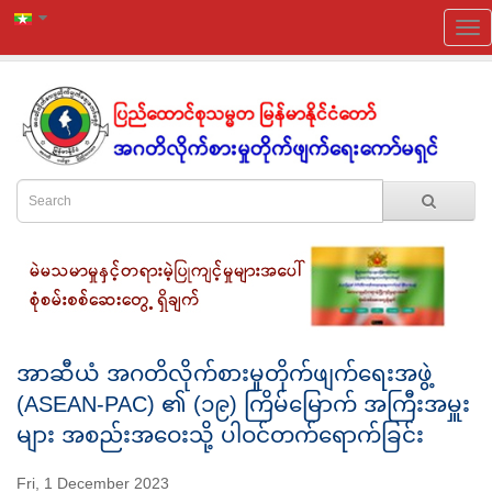
အာဆီယံ အဂတိလိုက်စားမှုတိုက်ဖျက်ရေးအဖွဲ့
(ASEAN-PAC) ၏ (၁၉) ကြိမ်မြောက် အကြီးအမှူး
များ အစည်းအဝေးသို့ ပါဝင်တက်ရောက်ခြင်း
Fri, 1 December 2023