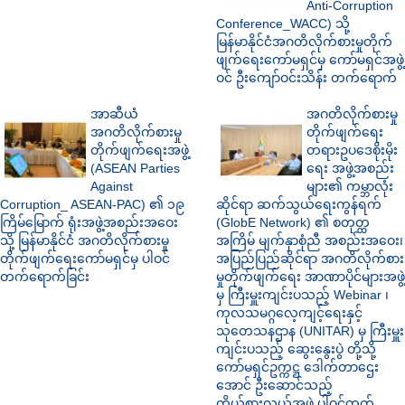
Anti-Corruption
Conference_WACC) သို့
မြန်မာနိုင်ငံအဂတိလိုက်စားမှုတိုက်
ဖျက်ရေးကော်မရှင်မှ ကော်မရှင်အဖွဲ့
ဝင် ဦးကျော်ဝင်းသိန်း တက်ရောက်
အာဆီယံ
အဂတိလိုက်စားမှု
အဂတိလိုက်စားမှု
တိုက်ဖျက်ရေး
တိုက်ဖျက်ရေးအဖွဲ့
တရားဥပဒေစိုးမိုး
(ASEAN Parties
ရေး အဖွဲ့အစည်း
Against
များ၏ ကမ္ဘာလုံး
Corruption_ ASEAN-PAC) ၏ ၁၉
ဆိုင်ရာ ဆက်သွယ်ရေးကွန်ရက်
ကြိမ်မြောက် ရုံးအဖွဲ့အစည်းအဝေး
(GlobE Network) ၏ စတုတ္ထ
သို့ မြန်မာနိုင်ငံ အဂတိလိုက်စားမှု
အကြိမ် မျက်နှာစုံညီ အစည်းအဝေး၊
တိုက်ဖျက်ရေးကော်မရှင်မှ ပါဝင်
အပြည်ပြည်ဆိုင်ရာ အဂတိလိုက်စား
တက်ရောက်ခြင်း
မှုတိုက်ဖျက်ရေး အာဏာပိုင်များအဖွဲ့
မှ ကြီးမှူးကျင်းပသည့် Webinar ၊
ကုလသမဂ္ဂလေ့ကျင့်ရေးနှင့်
သုတေသနဌာန (UNITAR) မှ ကြီးမှူး
ကျင်းပသည့် ဆွေးနွေးပွဲ တို့သို့
ကော်မရှင်ဥက္ကဋ္ဌ ဒေါက်တာ‌ဌေး
အောင် ဦး‌ဆောင်သည့်
ကိုယ်စားလှယ်အဖွဲ့ ပါဝင်တက်