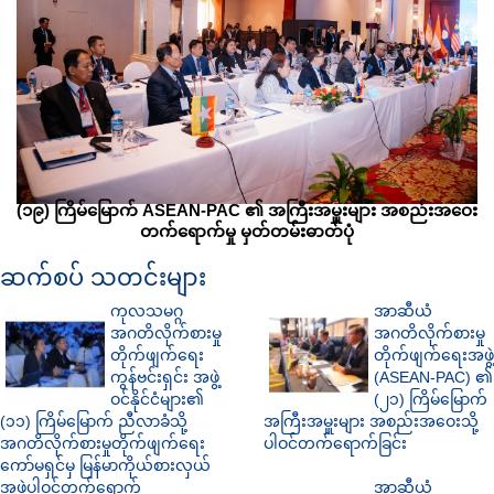
(၁၉) ကြိမ်မြောက်
ASEAN-PAC
၏ အကြီးအမှူးများ အစည်းအဝေး
တက်ရောက်မှု
မှတ်တမ်းဓာတ်ပုံ
ဆက်စပ် သတင်းများ
ကုလသမဂ္ဂ
အာဆီယံ
အဂတိလိုက်စားမှု
အဂတိလိုက်စားမှု
တိုက်ဖျက်ရေး
တိုက်ဖျက်ရေးအဖွဲ့
ကွန်ဗင်းရှင်း အဖွဲ့
(ASEAN-PAC) ၏
ဝင်နိုင်ငံများ၏
(၂၁) ကြိမ်မြောက်
(၁၁) ကြိမ်မြောက် ညီလာခံသို့
အကြီးအမှူးများ အစည်းအဝေးသို့
အဂတိလိုက်စားမှုတိုက်ဖျက်ရေး
ပါဝင်တက်ရောက်ခြင်း
ကော်မရှင်မှ မြန်မာကိုယ်စားလှယ်
အဖွဲ့ပါဝင်တက်ရောက်
အာဆီယံ