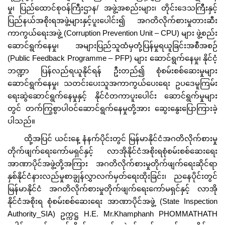
မှု၊ ပြည်ထောင်စုဝန်ကြီးဌာန/ အဖွဲ့အစည်းများ၊ တိုင်းဒေသကြီးနှင့်
ပြည်နယ်အစိုးရအဖွဲ့များနှင့်ပူးပေါင်း၍ အဂတိလိုက်စားမှုတားဆီး
ကာကွယ်ရေးအဖွဲ့ (Corruption Prevention Unit – CPU) များ ဖွဲ့စည်း
ဆောင်ရွက်နေမှု၊ အများပြည်သူထံမှတုံ့ပြန်မှုရယူခြင်းအစီအစဉ်
(Public Feedback Programme – PFP) များ ဆောင်ရွက်နေမှု၊ နိုင်ငံ့
ဘဏ္ဍာ ပြန်လည်ရယူနိုင်ရန် ဦးတည်၍ စုံစမ်းစစ်‌ဆေးမှုများ
ဆောင်ရွက်နေမှု၊ သတင်းပေးသူအကာကွယ်ပေးရေး ဥပဒေမူကြမ်း
ရေးဆွဲဆောင်ရွက်နေမှုနှင့် နိုင်ငံတကာပူးပေါင်း ဆောင်ရွက်မှုများ
တွင် တက်ကြွစွာပါဝင်ဆောင်ရွက်နေမှုတို့အား ဆွေးနွေးပြောကြားခဲ့
ပါသည်။
ထို့အပြင် ယင်းနေ့ နံနက်ပိုင်းတွင် မြန်မာနိုင်ငံအဂတိလိုက်စားမှု
တိုက်ဖျက်ရေးကော်မရှင်နှင့် လာအိုနိုင်ငံအစိုးရစုံစမ်းစစ်ဆေးရေး
အာဏာပိုင်အဖွဲ့တို့အကြား အဂတိလိုက်စားမှုတိုက်ဖျက်ရေးဆိုင်ရာ
နှစ်နိုင်ငံနားလည်မှုစာချွန်လွှာလက်မှတ်ရေးထိုးခြင်း၊ ညနေပိုင်းတွင်
မြန်မာနိုင်ငံ အဂတိလိုက်စားမှုတိုက်ဖျက်ရေးကော်မရှင်နှင့် လာအို
နိုင်ငံအစိုးရ စုံစမ်းစစ်ဆေးရေး အာဏာပိုင်အဖွဲ့ (State Inspection
Authority_SIA) ဥက္ကဋ္ဌ H.E. Mr.Khamphanh PHOMMATHATH