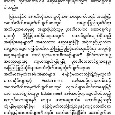
ဆိုင်ရာ ကိုယ်စားလှယ်မှ ဆွေးနွေးတင်ပြခြင်းတို့ကို ဆောင်ရွက်ခဲ့
ပါသည်။
မြန်မာနိုင်ငံ အဂတိလိုက်စားမှုတိုက်ဖျက်ရေးကော်မရှင် အနေဖြင့်
အဂတိလိုက်စားမှုတိုက်ဖျက်ရေးတွင် အများပြည်သူဆိုင်ရာ
အသိပညာပေးမှုနှင့် အများပြည်သူမှ ပူးပေါင်းပါဝင် ဆောင်ရွက်မှု
များကို ပိုမိုမြှင့်တင်နိုင်ရေးအတွက် ဆောင်ရွက်လျက်ရှိသည့်
အခြေအနေများကို အလေးထား ဆွေးနွေးခဲ့ပြီး အစိုးရနှင့်ပုဂ္ဂလိက
ကဏ္ဍများတွင် ဖြောင့်မတ်တည်ကြည်မှုမြှင့်တင်ရေးဆိုင်ရာ အလုပ်ရုံ
ဆွေးနွေးပွဲများ၊ အသိပညာပေးအစီအစဉ်များကို နိုင်ငံတကာအဖွဲ့
အစည်းများနှင့် ကျယ်ကျယ်ပြန့်ပြန့် ပူးပေါင်းဆောင်ရွက်နေမှု၊
အပြည်ပြည်ဆိုင်ရာအဂတိလိုက်စားမှုတိုက်ဖျက်ရေးနေ့
အထိမ်းအမှတ်အခမ်းအနားများ၊ ဖြောင့်မတ်တည်ကြည်မှုလူငယ်
စကားဝိုင်းများနှင့် Edutainment အစီအစဉ်များမှတစ်ဆင့်
အဂတိလိုက်စားမှုတိုက်ဖျက်ရေးတွင် လူငယ်များပါဝင်လာရေးမြှင့်
တင် ဆောင်ရွက်နေမှု၊ Edutainment အစီအစဉ်များတွင်ပါဝင်သည့်
ကျောင်းသားများနှင့် ဆရာ၊ ဆရာမများထံမှ ကောင်းမွန်သည့်
တုံ့ပြန်မှုများရရှိခဲ့မှု၊ ဖြောင့်မတ်တည်ကြည်မှုနှင့်ကျင့်ဝတ်ဆိုင်ရာ
ရည်ညွှန်းစာစောင်များကိုလည်း ထုတ်ဝေဖြန့်ချိခြင်း ဆောင်ရွက်နေ