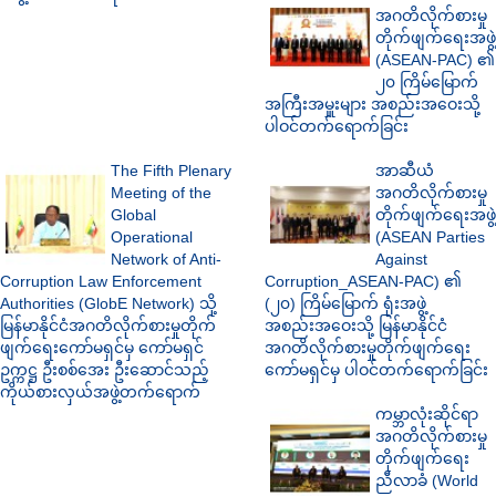
အဂတိလိုက်စားမှု
တိုက်ဖျက်ရေးအဖွဲ့
(ASEAN-PAC) ၏
၂၀ ကြိမ်မြောက်
အကြီးအမှူးများ အစည်းအဝေးသို့
ပါဝင်တက်ရောက်ခြင်း
The Fifth Plenary
အာဆီယံ
Meeting of the
အဂတိလိုက်စားမှု
Global
တိုက်ဖျက်ရေးအဖွဲ့
Operational
(ASEAN Parties
Network of Anti-
Against
Corruption Law Enforcement
Corruption_ASEAN-PAC) ၏
Authorities (GlobE Network) သို့
(၂၀) ကြိမ်မြောက် ရုံးအဖွဲ့
မြန်မာနိုင်ငံအဂတိလိုက်စားမှုတိုက်
အစည်းအဝေးသို့ မြန်မာနိုင်ငံ
ဖျက်ရေးကော်မရှင်မှ ကော်မရှင်
အဂတိလိုက်စားမှုတိုက်ဖျက်ရေး
ဥက္ကဋ္ဌ ဦးစစ်အေး ဦးဆောင်သည့်
ကော်မရှင်မှ ပါဝင်တက်ရောက်ခြင်း
ကိုယ်စားလှယ်အဖွဲ့တက်ရောက်
ကမ္ဘာလုံးဆိုင်ရာ
အဂတိလိုက်စားမှု
တိုက်ဖျက်ရေး
ညီလာခံ (World