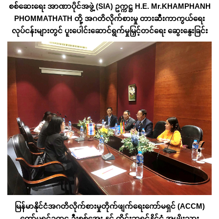
စစ်ဆေးရေး အာဏာပိုင်အဖွဲ့ (SIA) ဥက္ကဋ္ဌ H.E. Mr.KHAMPHANH
PHOMMATHATH တို့ အဂတိလိုက်စားမှု တားဆီးကာကွယ်ရေး
လုပ်ငန်းများတွင် ပူးပေါင်းဆောင်ရွက်မှုမြှင့်တင်ရေး ဆွေးနွေးခြင်း
မြန်မာနိုင်ငံအဂတိလိုက်စားမှုတိုက်ဖျက်ရေးကော်မရှင် (ACCM)
ကော်မရှင်ဥက္ကဋ္ဌ ဦးစစ်အေး နှင့် ထိုင်းဘုရင့်နိုင်ငံ အမျိုးသား