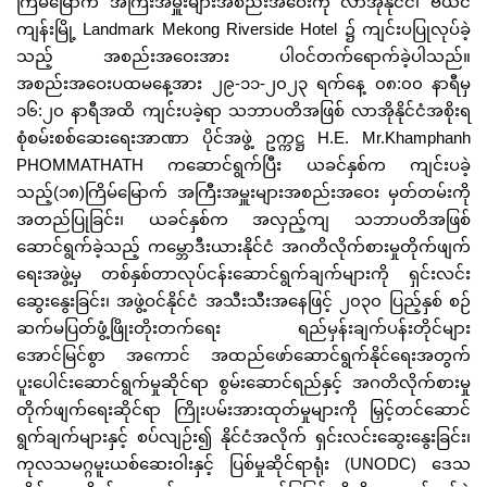
ကြိမ်မြောက် အကြီးအမှူးများအစည်းအဝေးကို လာအိုနိုင်ငံ၊ ဗီယင်
ကျန်းမြို့ Landmark Mekong Riverside Hotel ၌ ကျင်းပပြုလုပ်ခဲ့
သည့် အစည်းအဝေးအား ပါဝင်တက်ရောက်ခဲ့ပါသည်။
အစည်းအဝေးပထမနေ့အား ၂၉-၁၁-၂၀၂၃ ရက်နေ့ ၀၈:၀၀ နာရီမှ
၁၆:၂၀ နာရီအထိ ကျင်းပခဲ့ရာ သဘာပတိအဖြစ် လာအိုနိုင်ငံအစိုးရ
စုံစမ်းစစ်ဆေးရေးအာဏာ ပိုင်အဖွဲ့ ဥက္ကဋ္ဌ H.E. Mr.Khamphanh
PHOMMATHATH ကဆောင်ရွက်ပြီး ယခင်နှစ်က ကျင်းပခဲ့
သည့်(၁၈)ကြိမ်မြောက် အကြီးအမှူးများအစည်းအဝေး မှတ်တမ်းကို
အတည်ပြုခြင်း၊ ယခင်နှစ်က အလှည့်ကျ သဘာပတိအဖြစ်
ဆောင်ရွက်ခဲ့သည့် ကမ္ဘောဒီးယားနိုင်ငံ အဂတိလိုက်စားမှုတိုက်ဖျက်
ရေးအဖွဲ့မှ တစ်နှစ်တာလုပ်ငန်းဆောင်ရွက်ချက်များကို ရှင်းလင်း
ဆွေးနွေးခြင်း၊ အဖွဲ့ဝင်နိုင်ငံ အသီးသီးအနေဖြင့် ၂၀၃၀ ပြည့်နှစ် စဉ်
ဆက်မပြတ်ဖွံ့ဖြိုးတိုးတက်ရေး ရည်မှန်းချက်ပန်းတိုင်များ
အောင်မြင်စွာ အကောင် အထည်ဖော်ဆောင်ရွက်နိုင်ရေးအတွက်
ပူးပေါင်းဆောင်ရွက်မှုဆိုင်ရာ စွမ်းဆောင်ရည်နှင့် အဂတိလိုက်စားမှု
တိုက်ဖျက်ရေးဆိုင်ရာ ကြိုးပမ်းအားထုတ်မှုများကို မြှင့်တင်ဆောင်
ရွက်ချက်များနှင့် စပ်လျဉ်း၍ နိုင်ငံအလိုက် ရှင်းလင်းဆွေးနွေးခြင်း၊
ကုလသမဂ္ဂမူးယစ်ဆေးဝါးနှင့် ပြစ်မှုဆိုင်ရာရုံး (UNODC) ဒေသ