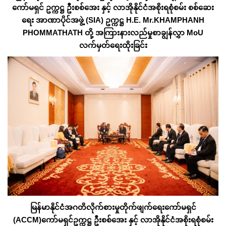
ကော်မရှင် ဥက္ကဋ္ဌ ဦးစစ်အေး နှင့် လာအိုနိုင်ငံအစိုးရစုံစမ်း စစ်ဆေး
ရေး အာဏာပိုင်အဖွဲ့ (SIA) ဥက္ကဋ္ဌ H.E. Mr.KHAMPHANH
PHOMMATHATH တို့ အကြားနားလည်မှုစာချွန်လွှာ MoU
လက်မှတ်ရေးထိုးခြင်း
မြန်မာနိုင်ငံအဂတိလိုက်စားမှုတိုက်ဖျက်ရေးကော်မရှင်
(ACCM)ကော်မရှင်ဥက္ကဋ္ဌ ဦးစစ်အေး နှင့် လာအိုနိုင်ငံအစိုးရစုံစမ်း