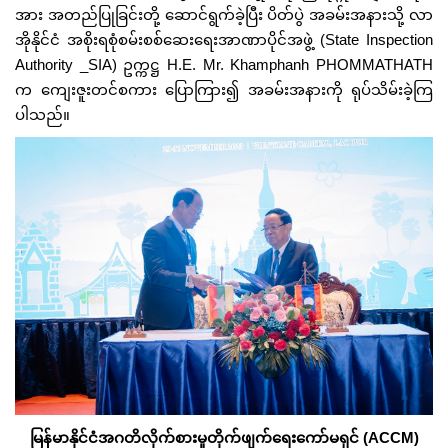
အား အတည်ပြုခြင်းတို့ ဆောင်ရွက်ခဲ့ပြီး ပိတ်ပွဲ အခမ်းအနားသို့ လာ
အိုနိုင်ငံ အစိုးရစုံစမ်းစစ်ဆေးရေးအာဏာပိုင်အဖွဲ့ (State Inspection
Authority _SIA) ဥက္ကဋ္ဌ H.E. Mr. Khamphanh PHOMMATHATH
က ကျေးဇူးတင်စကား ပြောကြား၍ အခမ်းအနားကို ရုပ်သိမ်းခဲ့ကြ
ပါသည်။
မြန်မာနိုင်ငံအဂတိလိုက်စားမှုတိုက်ဖျက်ရေးကော်မရှင် (ACCM)