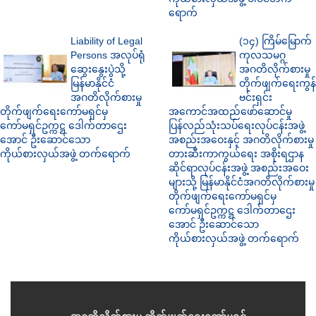
ရောက်
Liability of Legal
(၁၄) ကြိမ်မြောက်
Persons အလုပ်ရုံ
ကုလသမဂ္ဂ
ဆွေးနွေးပွဲသို့
အဂတိလိုက်စားမှု
မြန်မာနိုင်ငံ
တိုက်ဖျက်ရေးကွန်
အဂတိလိုက်စားမှု
ဗင်းရှင်း
တိုက်ဖျက်ရေးကော်မရှင်မှ
အကောင်အထည်ဖော်ဆောင်မှု
ကော်မရှင်ဥက္ကဋ္ဌ ဒေါက်တာဌေး
ပြန်လည်သုံးသပ်ရေးလုပ်ငန်းအဖွဲ့
အောင် ဦးဆောင်သော
အစည်းအဝေးနှင့် အဂတိလိုက်စားမှု
ကိုယ်စားလှယ်အဖွဲ့ တက်ရောက်
တားဆီးကာကွယ်ရေး အစိုးရဌာန
ဆိုင်ရာလုပ်ငန်းအဖွဲ့ အစည်းအဝေး
များသို့ မြန်မာနိုင်ငံအဂတိလိုက်စားမှု
တိုက်ဖျက်ရေးကော်မရှင်မှ
ကော်မရှင်ဥက္ကဋ္ဌ ဒေါက်တာဌေး
အောင် ဦးဆောင်သော
ကိုယ်စားလှယ်အဖွဲ့ တက်ရောက်