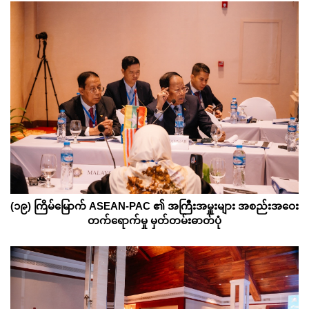
(၁၉) ကြိမ်မြောက်
ASEAN-PAC
၏ အကြီးအမှူးများ အစည်းအဝေး
တက်ရောက်မှု
မှတ်တမ်းဓာတ်ပုံ