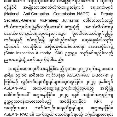
ခေါင်းဆောင် သည့်ကိုယ်စားလှယ်အဖွဲ့နှင့်လည်းကောင်း ၊ ထိုင်းဘု
ရင့်နိုင်ငံ အမျိုးသားအဂတိလိုက်စားမှုဆန့်ကျင် ရေးကော်မရှင်
(National Anti-Corruption Commission_NACC) မှ Deputy
Secretary-General Mr.Prateep Juthasron ခေါင်းဆောင်သည့်
ကိုယ်စားလှယ်အဖွဲ့နှင့်လည်းကောင်း တွေ့ဆုံ၍ အဂတိလိုက်စားမှု
တားဆီးကာကွယ်ရေးလုပ်ငန်းများတွင် ပူးပေါင်းဆောင်ရွက်မှုမြှင့်
တင်ရေးနှင့် စပ်လျဉ်း၍ ရင်းနှီးပွင့်လင်းစွာ ဆွေးနွေးခဲ့ပါသည်။
ထို့နောက် လာအိုနိုင်ငံ အစိုးရစုံစမ်းစစ်ဆေးရေး အာဏာပိုင်အဖွဲ့
(State Inspection Authority _SIA) ဥက္ကဋ္ဌမှ တည်ခင်းဧည့်ခံသည့်
ညစာစားပွဲသို့ တက်ရောက်ခဲ့ပါသည်။
အစည်းအဝေး ဒုတိယနေ့ဖြစ်သည့် ၃၀-၁၁-၂၀၂၃ ရက်နေ့ ၀၈:၀၀
နာရီမှ ၁၇:၀၀ နာရီအထိ ကျင်းပခဲ့ရာ ASEAN-PAC E-Booklet မူ
ကြမ်းနှင့် လွှင့်တင်ရေးကိစ္စရပ်များဆွေးနွေးခြင်း၊ ၂၀၂၄ ခုနှစ်တွင်
ASEAN-PAC အလုပ်ရုံဆွေးနွေးပွဲကျင်းပပြုလုပ်မည့် အဆိုပြု
ခေါင်းစဉ်အပေါ် ဆွေးနွေးခြင်း၊ ၂၀၂၄ ခုနှစ် အဖွဲ့ဝင်အလှည့်ကျ
ဥက္ကဋ္ဌတာဝန်ထမ်းဆောင်မည့် အင်ဒိုနီးရှားနိုင်ငံ KPK မှ
အစည်းအဝေး လက်ခံကျင်းပရေးကိစ္စရပ်များ ဆွေးနွေးခြင်း၊
ASEAN- PAC ၏ ဆက်သွယ် ဆောင်ရွက်ရမည့် ပုဂ္ဂိုလ်များစာရင်း