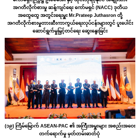
အဂတိလိုက်စားမှု ဆန့်ကျင်ရေး ကော်မရှင် (NACC) ဒုတိယ
အထွေထွေ အတွင်းရေးမှူး Mr.Prateep Juthasron တို့
အဂတိလိုက်စားမှုတားဆီးကာကွယ်ရေးလုပ်ငန်းများတွင် ပူးပေါင်း
ဆောင်ရွက်မှုမြှင့်တင်ရေး ဆွေးနွေးခြင်း
(၁၉) ကြိမ်မြောက် ASEAN-PAC ၏ အကြီးအမှူးများ အစည်းအဝေး
တက်ရောက်မှု မှတ်တမ်းဓာတ်ပုံ