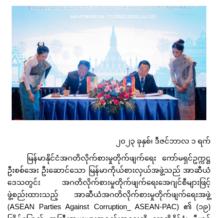
၂၀၂၃ ခုနှစ်၊ ဒီဇင်ဘာလ ၁ ရက်
မြန်မာနိုင်ငံအဂတိလိုက်စားမှုတိုက်ဖျက်ရေး ကော်မရှင်ဥက္ကဋ္ဌ
ဦးစစ်အေး ဦးဆောင်သော မြန်မာကိုယ်စားလှယ်အဖွဲ့သည် အာဆီယံ
ဒေသတွင်း အဂတိလိုက်စားမှုတိုက်ဖျက်ရေးအေဂျင်စီများဖြင့်
ဖွဲ့စည်းထားသည့် အာဆီယံအဂတိလိုက်စားမှုတိုက်ဖျက်ရေးအဖွဲ့
(ASEAN Parties Against Corruption_ ASEAN-PAC) ၏ (၁၉)