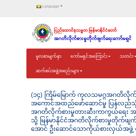
Language
မူလစာမျက်နှာ
ကော်မရှင်အကြောင်း
သတင်း
ဆက်စပ်အဖွဲ့အစည်းများ
(၁၄) ကြိမ်မြောက် ကုလသမဂ္ဂအဂတိလိုက်စာ
အကောင်အထည်ဖော်ဆောင်မှု ပြန်လည်သုံး
အဂတိလိုက်စားမှုတားဆီးကာကွယ်ရေး အစိ
သို့ မြန်မာနိုင်ငံအဂတိလိုက်စားမှုတိုက်ဖ
အောင် ဦးဆောင်သောကိုယ်စားလှယ်အဖွဲ