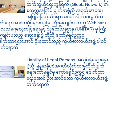
ဆက်သွယ်ရေးကွန်ရက် (GlobE Network) ၏
စတုတ္ထအကြိမ် မျက်နှာစုံညီ အစည်းအဝေး၊
အပြည်ပြည်ဆိုင်ရာ အဂတိလိုက်စားမှုတိုက်
က်ရေး အာဏာပိုင်များအဖွဲ့မှ ကြီးမှူးကျင်းပသည့် Webinar ၊
ုလသမဂ္ဂလေ့ကျင့်ရေးနှင့် သုတေသနဌာန (UNITAR) မှ ကြီး
ူးကျင်းပသည့် ဆွေးနွေးပွဲ တို့သို့ ကော်မရှင်ဥက္ကဋ္ဌ
ါက်တာ‌ဌေးအောင် ဦး‌ဆောင်သည့် ကိုယ်စားလှယ်အဖွဲ့ ပါဝင်
က်ရောက်
Liability of Legal Persons အလုပ်ရုံဆွေးနွေး
ပွဲသို့ မြန်မာနိုင်ငံအဂတိလိုက်စားမှုတိုက်ဖျက်
ရေးကော်မရှင်မှ ကော်မရှင်ဥက္ကဋ္ဌ ဒေါက်တာ
ဌေးအောင် ဦးဆောင်သော ကိုယ်စားလှယ်အဖွဲ့
တက်ရောက်