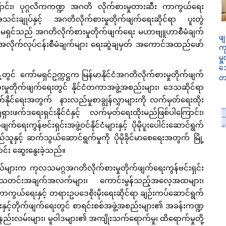
ြောင်း၊ ပုဂ္ဂလိကကဏ္ဍ အဂတိ လိုက်စားမှုတားဆီး ကာကွယ်ရေး
င်းချုပ်နှင့် အဂတိလိုက်စားမှုတိုက်ဖျက်ရေးဆိုင်ရာ ပူးတွဲ
မရှင်သည် အဂတိလိုက်စားမှုတိုက်ဖျက်ရေး မဟာဗျူဟာစီမံချက်
ဖျ
်အလိုက်လုပ်ငန်းစီမံချက်များ ရေးဆွဲချမှတ် အကောင်အထည်ဖော်
က
မှ
ဒေ
ကော်မရှင်ဥက္ကဋ္ဌက မြန်မာနိုင်ငံအဂတိလိုက်စားမှုတိုက်ဖျက်
တ
းမှုတိုက်ဖျက်ရေးတွင် နိုင်ငံတကာအဖွဲ့အစည်းများ၊ ဒေသဆိုင်ရာ
်ရွက်နိုင်ရေးအတွက် နားလည်မှုစာချွန်လွှာများကို လက်မှတ်ရေးထိုး
ားဖက်ဒရေးရှင်းနိုင်ငံနှင့် လက်မှတ်ရေးထိုးမည်ဖြစ်ပါကြောင်း၊
ရေးကွန်ဗင်းရှင်းအဖွဲ့ဝင်နိုင်ငံများနှင့် ပိုမိုပူးပေါင်းဆောင်ရွက်
ူနှင့် ဆက်သွယ်ဆောင်ရွက်မှုကို ပိုမိုခိုင်မာစေရေးအတွက် မြို့
ောင်း ဆွေးနွေးခဲ့သည်။
်များက ကုလသမဂ္ဂအဂတိလိုက်စားမှုတိုက်ဖျက်ရေးကွန်ဗင်းရှင်း
သတင်းအချက်အလက်များ၊ ကောင်းမွန်သည့်အလေ့အထများ၊
ကွယ်ရေးနှင့် တရားဥပဒေစိုးမိုးရေးဆိုင်ရာ ချဉ်းကပ်ဆောင်ရွက်
နှင့်တိုက်ဖျက်ရေးတွင် စာရင်းစစ်အဖွဲ့အစည်းများ၏ အခန်းကဏ္ဍ
နည်းလမ်းများ၊ မူဝါဒများ၏ အကျိုးသက်ရောက်မှု၊ ထိရောက်မှုတို့