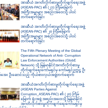
အာဆီယံ အဂတိလိုက်စားမှုတိုက်ဖျက်ရေးအဖွဲ့
(ASEAN-PAC) ၏ (၂၁) ကြိမ်မြောက်
အကြီးအမှူးများ အစည်းအဝေးသို့ ပါဝင်
တက်ရောက်ခြင်း
အာဆီယံ အဂတိလိုက်စားမှုတိုက်ဖျက်ရေးအဖွဲ့
(ASEAN-PAC) ၏ ၂၀ ကြိမ်မြောက်
အကြီးအမှူးများ အစည်းအဝေးသို့ ပါဝင်
တက်ရောက်ခြင်း
The Fifth Plenary Meeting of the Global
Operational Network of Anti- Corruption
Law Enforcement Authorities (GlobE
Network) သို့ မြန်မာနိုင်ငံအဂတိလိုက်စားမှု
တိုက်ဖျက်ရေးကော်မရှင်မှ ကော်မရှင်ဥက္ကဋ္ဌ ဦး
စ်အေး ဦးဆောင်သည့် ကိုယ်စားလှယ်အဖွဲ့တက်ရောက်
အာဆီယံအဂတိလိုက်စားမှုတိုက်ဖျက်ရေးအဖွဲ့
(ASEAN Parties Against
Corruption_ASEAN-PAC) ၏ (၂၀) ကြိမ်
မြောက် ရုံးအဖွဲ့ အစည်းအဝေးသို့ မြန်မာနိုင်ငံ
အဂတိလိုက်စားမှုတိုက်ဖျက်ရေးကော်မရှင်မှ