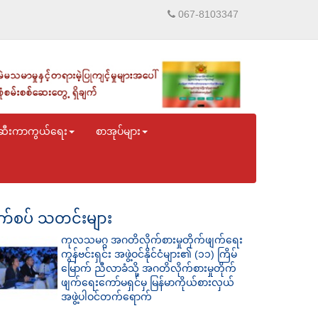
067-8103347
ဆီးကာကွယ်ရေး
စာအုပ်များ
်စပ် သတင်းများ
ကုလသမဂ္ဂ အဂတိလိုက်စားမှုတိုက်ဖျက်ရေး
ကွန်ဗင်းရှင်း အဖွဲ့ဝင်နိုင်ငံများ၏ (၁၁) ကြိမ်
မြောက် ညီလာခံသို့ အဂတိလိုက်စားမှုတိုက်
ဖျက်ရေးကော်မရှင်မှ မြန်မာကိုယ်စားလှယ်
အဖွဲ့ပါဝင်တက်ရောက်