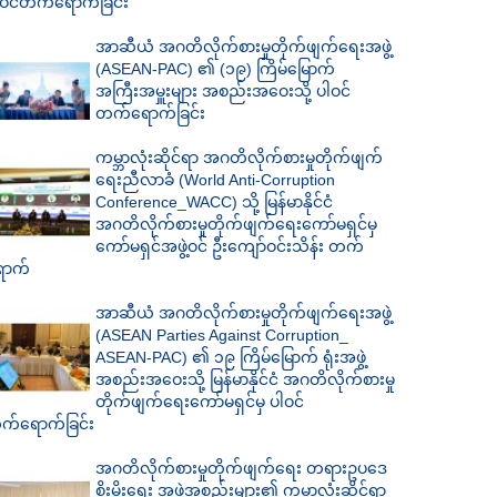
ါဝင်တက်ရောက်ခြင်း
အာဆီယံ အဂတိလိုက်စားမှုတိုက်ဖျက်ရေးအဖွဲ့
(ASEAN-PAC) ၏ (၁၉) ကြိမ်မြောက်
အကြီးအမှူးများ အစည်းအဝေးသို့ ပါဝင်
တက်ရောက်ခြင်း
ကမ္ဘာလုံးဆိုင်ရာ အဂတိလိုက်စားမှုတိုက်ဖျက်
ရေးညီလာခံ (World Anti-Corruption
Conference_WACC) သို့ မြန်မာနိုင်ငံ
အဂတိလိုက်စားမှုတိုက်ဖျက်ရေးကော်မရှင်မှ
ကော်မရှင်အဖွဲ့ဝင် ဦးကျော်ဝင်းသိန်း တက်
ောက်
အာဆီယံ အဂတိလိုက်စားမှုတိုက်ဖျက်ရေးအဖွဲ့
(ASEAN Parties Against Corruption_
ASEAN-PAC) ၏ ၁၉ ကြိမ်မြောက် ရုံးအဖွဲ့
အစည်းအဝေးသို့ မြန်မာနိုင်ငံ အဂတိလိုက်စားမှု
တိုက်ဖျက်ရေးကော်မရှင်မှ ပါဝင်
က်ရောက်ခြင်း
အဂတိလိုက်စားမှုတိုက်ဖျက်ရေး တရားဥပဒေ
စိုးမိုးရေး အဖွဲ့အစည်းများ၏ ကမ္ဘာလုံးဆိုင်ရာ