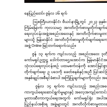
နေပြည်တော်၊ ဇွန်လ ၁၆ ရက်
ဩစတြီးယားနိုင်ငံ၊ ဗီယင်နာမြို့တွင် ၂၀၂၃ ခုန
ကြိမ်မြောက် ကုလသမဂ္ဂ အဂတိလိုက်စားမှုတိုက်ဖျက်
ရေးလုပ်ငန်းအဖွဲ့အစည်းအဝေးနှင့် အဂတိလိုက်စားမှု
များသို့ မြန်မာနိုင်ငံ အဂတိလိုက်စားမှုတိုက်ဖျက်ရ
အဖွဲ့ Online ဖြင့်တက်ရောက်သည်။
ဇွန် ၁၃ ရက်က ကျင်းပသည့် အစည်းအဝေး ဒုတိယနေ့ 
ကော်မရှင်ဥက္ကဋ္ဌ ဒေါက်တာဌေးအောင်က မြန်မာနိုင်င
သုံးသပ်ရေးလုပ်ငန်းစဉ် ပထမစက်ဝန်းကို အောင်မြင်စွာဆေ
တိုက်ဖျက်ရေး ဥ ပဒေကို ခေတ်စနစ်နှင့်အညီ ပြင်ဆင်ပြဋ္
အနှစ်ချုပ်အစီရင်ခံစာပါ အကြံပြုချက်များကိုလည်း အ
ဇွန်လ ၁၄ ရက်က ကျင်းပသည့် အစည်းအဝေးတတိယန
ကာကွယ်ရေးဆောင်ရွက်မှုများနှင့် အလေ့အကျင့်ကောင်း
မှုတားဆီးကာကွယ်ရေးအတွက် ကော်မရှင်ရုံး အပါအဝင
ပြည်နယ်အစိုးရ အဖွဲ့များတွင် အဂတိလိုက်စားမှုတားဆ