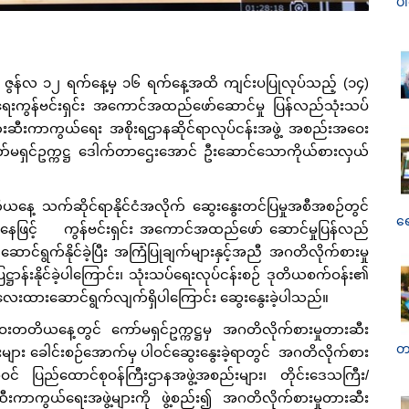
ပ
ှစ်၊ ဇွန်လ ၁၂ ရက်နေ့မှ ၁၆ ရက်နေ့အထိ ကျင်းပပြုလုပ်သည့် (၁၄)
ရေးကွန်ဗင်းရှင်း အကောင်အထည်ဖော်ဆောင်မှု ပြန်လည်သုံးသပ်
တားဆီးကာကွယ်ရေး အစိုးရဌာနဆိုင်ရာလုပ်ငန်းအဖွဲ့ အစည်းအဝေး
ေးကော်မရှင်ဥက္ကဋ္ဌ ဒေါက်တာဌေးအောင် ဦးဆောင်သောကိုယ်စားလှယ်
သက်ဆိုင်ရာနိုင်ငံအလိုက် ဆွေးနွေးတင်ပြမှုအစီအစဉ်တွင်
ရ
ံအနေဖြင့် ကွန်ဗင်းရှင်း အကောင်အထည်ဖော် ဆောင်မှုပြန်လည်
ာင်ရွက်နိုင်ခဲ့ပြီး အကြံပြုချက်များနှင့်အညီ အဂတိလိုက်စားမှု
ဌာန်းနိုင်ခဲ့ပါကြောင်း၊ သုံးသပ်ရေးလုပ်ငန်းစဉ် ဒုတိယစက်ဝန်း၏
လေးထားဆောင်ရွက်လျက်ရှိပါကြောင်း ဆွေးနွေးခဲ့ပါသည်။
ေ့တွင် ကော်မရှင်ဥက္ကဋ္ဌမှ အဂတိလိုက်စားမှုတားဆီး
တ
များ ခေါင်းစဉ်အောက်မှ ပါဝင်ဆွေးနွေးခဲ့ရာတွင် အဂတိလိုက်စား
် ပြည်ထောင်စုဝန်ကြီးဌာနအဖွဲ့အစည်းများ၊ တိုင်းဒေသကြီး/
ီးကာကွယ်ရေးအဖွဲ့များကို ဖွဲ့စည်း၍ အဂတိလိုက်စားမှုတားဆီး