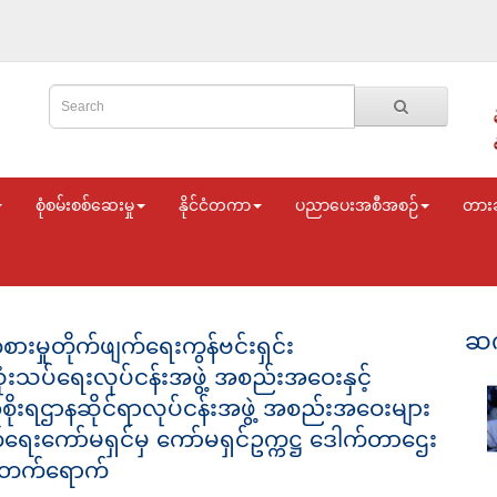
စုံစမ်းစစ်ဆေးမှု
နိုင်ငံတကာ
ပညာပေးအစီအစဉ်
တား
ဆက
းမှုတိုက်ဖျက်ရေးကွန်ဗင်းရှင်း
သပ်ရေးလုပ်ငန်းအဖွဲ့ အစည်းအဝေးနှင့်
ုးရဌာနဆိုင်ရာလုပ်ငန်းအဖွဲ့ အစည်းအဝေးများ
ျက်ရေးကော်မရှင်မှ ကော်မရှင်ဥက္ကဋ္ဌ ဒေါက်တာဌေး
့ တက်ရောက်