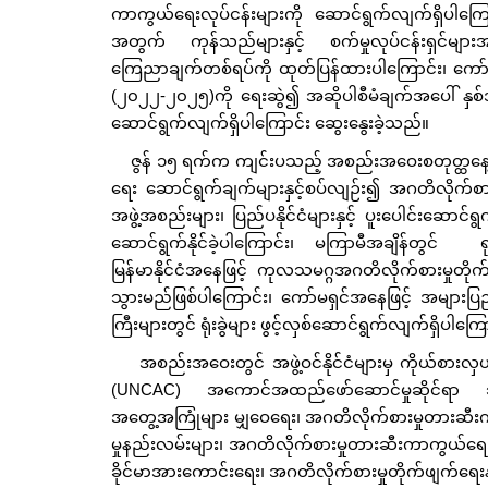
ကာကွယ်ရေးလုပ်ငန်းများကို ဆောင်ရွက်လျက်ရှိပါက
အတွက် ကုန်သည်များနှင့် စက်မှုလုပ်ငန်းရှင်များအသ
ကြေညာချက်တစ်ရပ်ကို ထုတ်ပြန်ထားပါကြောင်း၊ ကော်
(၂၀၂၂-၂၀၂၅)ကို ရေးဆွဲ၍ အဆိုပါစီမံချက်အပေါ် နှစ
ဆောင်ရွက်လျက်ရှိပါကြောင်း ဆွေးနွေးခဲ့သည်။
ဇွန် ၁၅ ရက်က ကျင်းပသည့် အစည်းအဝေးစတုတ္ထနေ့တွင် 
ရေး ဆောင်ရွက်ချက်များနှင့်စပ်လျဉ်း၍ အဂတိလိုက်စာ
အဖွဲ့အစည်းများ၊ ပြည်ပနိုင်ငံများနှင့် ပူးပေါင်းဆောင
ဆောင်ရွက်နိုင်ခဲ့ပါကြောင်း၊ မကြာမီအချိန်တွင် ရုရှ
မြန်မာနိုင်ငံအနေဖြင့် ကုလသမဂ္ဂအဂတိလိုက်စားမှုတိုက်ဖျက်
သွားမည်ဖြစ်ပါကြောင်း၊ ကော်မရှင်အနေဖြင့် အများပြည်သ
ကြီးများတွင် ရုံးခွဲများ ဖွင့်လှစ်ဆောင်ရွက်လျက်ရှိပါကြ
အစည်းအဝေးတွင် အဖွဲ့ဝင်နိုင်ငံများမှ ကိုယ်စားလှယ
(UNCAC) အကောင်အထည်ဖော်ဆောင်မှုဆိုင်ရာ 
အတွေ့အကြုံများ မျှဝေရေး၊ အဂတိလိုက်စားမှုတားဆီးကာ
မှုနည်းလမ်းများ၊ အဂတိလိုက်စားမှုတားဆီးကာကွယ်ရေး
ခိုင်မာအားကောင်းရေး၊ အဂတိလိုက်စားမှုတိုက်ဖျက်ရေး