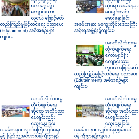
ကော်မရှင်ရုံး
ဆိုင်ရာ အသိပညာ
ကျောင်းသား
ပေးရှင်းလင်း
လူငယ် ဖြောင့်မတ်
ဆွေးနွေးခြင်း
တည်ကြည်မှုမြှင့်တင်ရေး ပညာပေး
အခမ်းအနား မကွေးတိုင်းဒေသကြီး
(Edutainment) အစီအစဉ်များ
အစိုးရအဖွဲ့ရုံး၌ကျင်းပ
ကျင်းပ
အဂတိလိုက်စားမှု
တိုက်ဖျက်ရေး
ကော်မရှင်ရုံး
ကျောင်းသား
လူငယ် ဖြောင့်မတ်
တည်ကြည်မှုမြှင့်တင်ရေး ပညာပေး
(Edutainment) အစီအစဉ်များ
ကျင်းပ
အဂတိလိုက်စားမှု
အဂတိလိုက်စားမှု
တိုက်ဖျက်ရေး
တိုက်ဖျက်ရေး
ဆိုင်ရာ အသိပညာ
ဆိုင်ရာ အသိပညာ
ပေးရှင်းလင်း
ပေးရှင်းလင်း
ဆွေးနွေးခြင်း
ဆွေးနွေးခြင်း
အခမ်းအနား လူဝင်မှုကြီးကြပ်ရေး
အခမ်းအနား လျှပ်စစ်နှင့်စွမ်းအင်
နှင့် ပြည်သူ့အင်အားဝန်ကြီးဌာန၌
ဝန်ကြီးဌာန၌ကျင်းပ