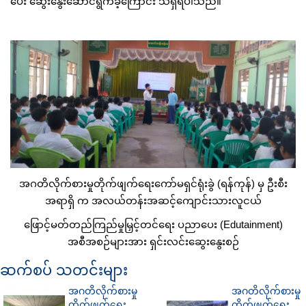
ပေး ဆွေးနွေးဆောင်ရွက်ခဲ့ကြောင်း သိရှိရပါသည်။
အဂတိလိုက်စားမှုတိုက်ဖျက်ရေးကော်မရှင်ရုံးခွဲ (ရန်ကုန်) မှ ဦးစီး
အရာရှိ က အလယ်တန်းအဆင့်ကျောင်းသားလူငယ်
ဖြောင့်မတ်တည်ကြည်မှုမြှင့်တင်ရေး ပညာပေး (Edutainment)
အစီအစဉ်များအား ရှင်းလင်းဆွေးနွေးစဉ်
ဆက်စပ် သတင်းများ
အဂတိလိုက်စားမှု
အဂတိလိုက်စားမှု
တိုက်ဖျက်ရေး
တိုက်ဖျက်ရေး