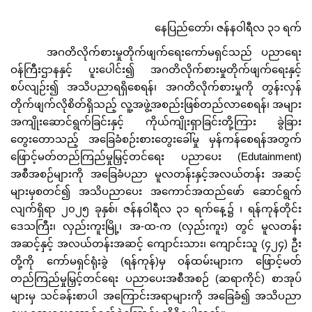
နေပြည်တော်၊ ဇန်နဝါရီလ ၃၁ ရက်
အဂတိလိုက်စားမှုတိုက်ဖျက်ရေးကော်မရှင်သည် ပညာရေး
ဝန်ကြီးဌာနနှင့် ပူးပေါင်း၍ အဂတိလိုက်စားမှုတိုက်ဖျက်ရေးနှင့်
စပ်လျဉ်း၍ အသိပညာရရှိစေရန်၊ အဂတိလိုက်စားမှုကို တွန်းလှန်
တိုက်ဖျက်လိုစိတ်ရှိသည့် လူ့အဖွဲ့အစည်းဖြစ်တည်လာစေရန်၊ အများ
အကျိုးဆောင်ရွက်ခြင်းနှင့် ကိုယ်ကျိုးရှာခြင်းတို့ကြား ခွဲခြား
တွေးတောသည့် အခြေခံစဉ်းစားတွေးခေါ်မှု မှန်ကန်စေရန်အတွက်
ဖြောင့်မတ်တည်ကြည်မှုမြှင့်တင်ရေး ပညာပေး (Edutainment)
အစီအစဉ်များကို အခြေခံပညာ မူလတန်းနှင့်အလယ်တန်း အဆင့်
များမှစတင်၍ အသိပညာပေး အကောင်အထည်ဖော် ဆောင်ရွက်
လျက်ရှိရာ ၂၀၂၅ ခုနှစ်၊ ဇန်နဝါရီလ ၃၁ ရက်နေ့၌ ၊ ရန်ကုန်တိုင်း
ဒေသကြီး၊ လှည်းကူးမြို့၊ အ-ထ-က (လှည်းကူး) တွင် မူလတန်း
အဆင့်နှင့် အလယ်တန်းအဆင့် ကျောင်းသား၊ ကျောင်းသူ (၄၂၄) ဦး
တို့ကို ကော်မရှင်ရုံးခွဲ (ရန်ကုန်)မှ ဝန်ထမ်းများက ဖြောင့်မတ်
တည်ကြည်မှုမြှင့်တင်ရေး ပညာပေးအစီအစဉ် (ဆရာကိုင်) စာအုပ်
များမှ သင်ခန်းစာပါ အကြောင်းအရာများကို အခြေခံ၍ အသိပညာ