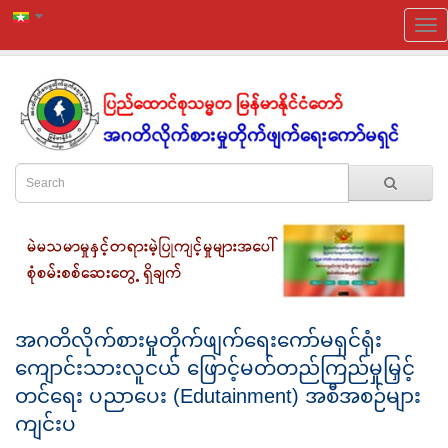
အဂတိလိုက်စားမှုတိုက်ဖျက်ရေးကော်မရှင်ရုံး
ကျောင်းသားလူငယ် ဖြောင့်မတ်တည်ကြည်မှုမြှင့်
တင်ရေး ပညာပေး (Edutainment) အစီအစဉ်များ
ကျင်းပ