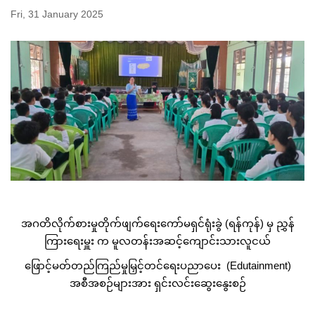
Fri, 31 January 2025
အဂတိလိုက်စားမှုတိုက်ဖျက်ရေးကော်မရှင်ရုံးခွဲ (ရန်ကုန်) မှ ညွှန်
ကြားရေးမှူး က မူလတန်းအဆင့်ကျောင်းသားလူငယ်
ဖြောင့်မတ်တည်ကြည်မှုမြှင့်တင်ရေးပညာပေး (Edutainment)
အစီအစဉ်များအား ရှင်းလင်းဆွေးနွေးစဉ်