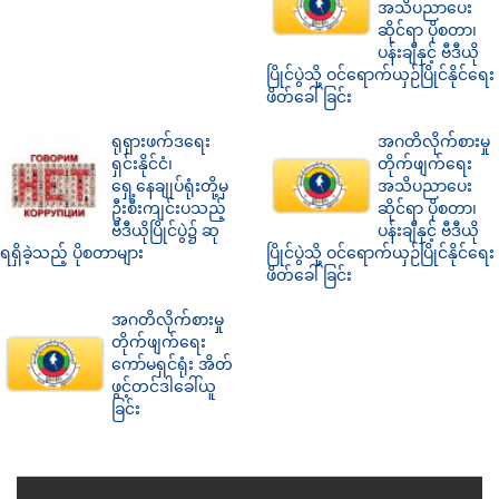
အသိပညာပေး
ဆိုင်ရာ ပိုစတာ၊
ပန်းချီနှင့် ဗီဒီယို
ပြိုင်ပွဲသို့ ဝင်ရောက်ယှဉ်ပြိုင်နိုင်ရေး
ဖိတ်ခေါ်ခြင်း
ရုရှားဖက်ဒရေး
အဂတိလိုက်စားမှု
ရှင်းနိုင်ငံ၊
တိုက်ဖျက်ရေး
ရှေ့နေချုပ်ရုံးတို့မှ
အသိပညာပေး
ဦးစီးကျင်းပသည့်
ဆိုင်ရာ ပိုစတာ၊
ဗီဒီယိုပြိုင်ပွဲ၌ ဆု
ပန်းချီနှင့် ဗီဒီယို
ရရှိခဲ့သည့် ပိုစတာများ
ပြိုင်ပွဲသို့ ဝင်ရောက်ယှဉ်ပြိုင်နိုင်ရေး
ဖိတ်ခေါ်ခြင်း
အဂတိလိုက်စားမှု
တိုက်ဖျက်ရေး
ကော်မရှင်ရုံး အိတ်
ဖွင့်တင်ဒါခေါ်ယူ
ခြင်း