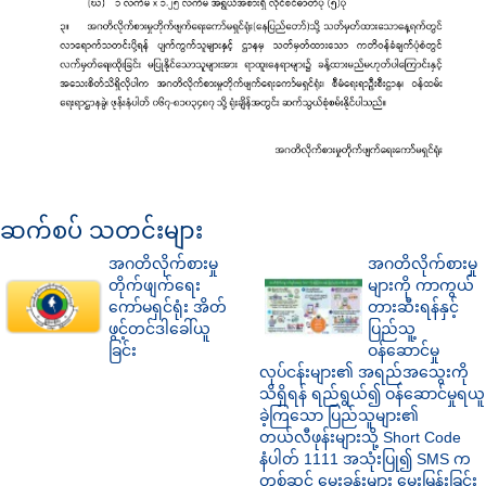
ဆက်စပ် သတင်းများ
အဂတိလိုက်စားမှု
အဂတိလိုက်စားမှု
တိုက်ဖျက်ရေး
များကို ကာကွယ်
ကော်မရှင်ရုံး အိတ်
တားဆီးရန်နှင့်
ဖွင့်တင်ဒါခေါ်ယူ
ပြည်သူ့
ခြင်း
ဝန်ဆောင်မှု
လုပ်ငန်းများ၏ အရည်အသွေးကို
သိရှိရန် ရည်ရွယ်၍ ဝန်ဆောင်မှုရယူ
ခဲ့ကြသော ပြည်သူများ၏
တယ်လီဖုန်းများသို့ Short Code
နံပါတ် 1111 အသုံးပြု၍ SMS က
တစ်ဆင့် မေးခွန်းများ မေးမြန်းခြင်း