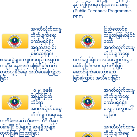
နှင့် တုံ့ပြန်မှုရယူခြင်း အစီအစဉ်
(Public Feedback Programme-
PFP)
အဂတိလိုက်စားမှု
ပြည်ထောင်စု
တိုက်ဖျက်ရေး
သမ္မတမြန်မာနိုင်ငံ
ကော်မရှင်ရုံး
တော်
အရည်အချင်း
အဂတိလိုက်စားမှု
စစ်ဆေးခြင်း
တိုက်ဖျက်ရေး
စာမေးပွဲများ ကျင်းပမည့် နေ့ရက်၊
ကော်မရှင်ရုံး အလုပ်လျှောက်လွှာ
အချိန်၊ နေရာနှင့် ဖြေဆိုခွင့်ကတ်
ခေါ်ယူခြင်းအား ရက်တိုးမြှင့်
ထုတ်ယူနိုင်ရေး အသိပေးကြေညာ
ဆောင်ရွက်ပေးသွားမည်
ခြင်း
ဖြစ်ကြောင်း အသိပေးခြင်း
၂၀၂၅ ခုနှစ်၊
အဂတိလိုက်စားမှု
အပြည်ပြည်
တိုက်ဖျက်ရေး
ဆိုင်ရာ
ကော်မရှင်ရုံး၊
အဂတိလိုက်စားမှု
လျှောက်လွှာခေါ်
တိုက်ဖျက်ရေးနေ့
ယူခြင်း
အထိမ်းအမှတ် ပိုစတာ၊ ဗီဒီယိုနှင့်
ပန်းချီပြိုင်ပွဲများ၌ ဆုရရှိသူများ
အဂတိလိုက်စားမှု
ထုတ်ပြန်ကြေညာခြင်း
တိုက်ဖျက်ရေး