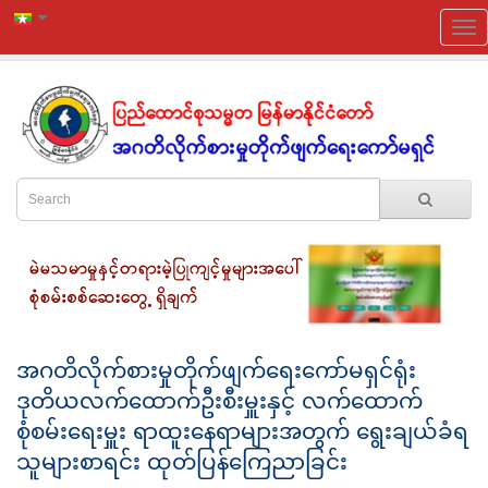
အဂတိလိုက်စားမှုတိုက်ဖျက်ရေးကော်မရှင်ရုံး
ဒုတိယလက်ထောက်ဦးစီးမှူးနှင့် လက်ထောက်
စုံစမ်းရေးမှူး ရာထူးနေရာများအတွက် ရွေးချယ်ခံရ
သူများစာရင်း ထုတ်ပြန်ကြေညာခြင်း