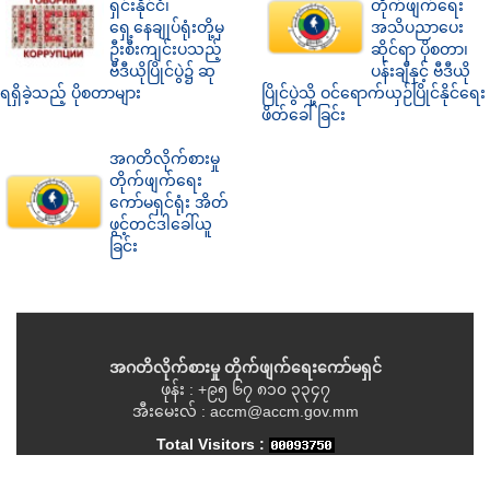
ရှင်းနိုင်ငံ၊
တိုက်ဖျက်ရေး
ရှေ့နေချုပ်ရုံးတို့မှ
အသိပညာပေး
ဦးစီးကျင်းပသည့်
ဆိုင်ရာ ပိုစတာ၊
ဗီဒီယိုပြိုင်ပွဲ၌ ဆု
ပန်းချီနှင့် ဗီဒီယို
ရရှိခဲ့သည့် ပိုစတာများ
ပြိုင်ပွဲသို့ ဝင်ရောက်ယှဉ်ပြိုင်နိုင်ရေး
ဖိတ်ခေါ်ခြင်း
အဂတိလိုက်စားမှု
တိုက်ဖျက်ရေး
ကော်မရှင်ရုံး အိတ်
ဖွင့်တင်ဒါခေါ်ယူ
ခြင်း
အဂတိလိုက်စားမှု တိုက်ဖျက်ရေးကော်မရှင်
ဖုန်း : +၉၅ ၆၇ ၈၁၀ ၃၃၄၇
အီးမေးလ် : accm@accm.gov.mm
Total Visitors :