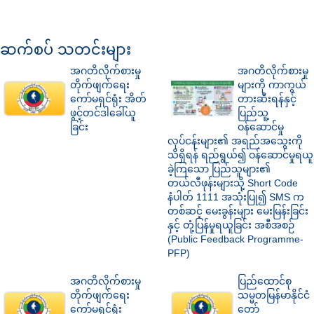
ဆက်စပ် သတင်းများ
အဂတိလိုက်စားမှု
အဂတိလိုက်စားမှု
တိုက်ဖျက်ရေး
များကို ကာကွယ်
ကော်မရှင်ရုံး အိတ်
တားဆီးရန်နှင့်
ဖွင့်တင်ဒါခေါ်ယူ
ပြည်သူ့
ခြင်း
ဝန်ဆောင်မှု
လုပ်ငန်းများ၏ အရည်အသွေးကို
သိရှိရန် ရည်ရွယ်၍ ဝန်ဆောင်မှုရယူ
ခဲ့ကြသော ပြည်သူများ၏
တယ်လီဖုန်းများသို့ Short Code
နံပါတ် 1111 အသုံးပြု၍ SMS က
တစ်ဆင့် မေးခွန်းများ မေးမြန်းခြင်း
နှင့် တုံ့ပြန်မှုရယူခြင်း အစီအစဉ်
(Public Feedback Programme-
PFP)
အဂတိလိုက်စားမှု
ပြည်ထောင်စု
တိုက်ဖျက်ရေး
သမ္မတမြန်မာနိုင်ငံ
ကော်မရှင်ရုံး
တော်