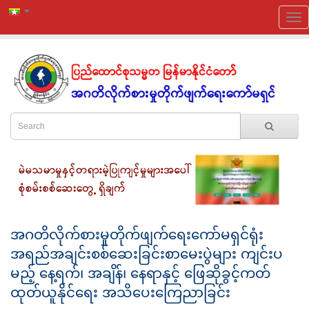
အဂတိလိုက်စားမှုတိုက်ဖျက်ရေးကော်မရှင်ရုံး
အရည်အချင်းစစ်ဆေးခြင်းစာမေးပွဲများ ကျင်းပ
မည့် နေ့ရက်၊ အချိန်၊ နေရာနှင့် ဖြေဆိုခွင့်ကတ်
ထုတ်ယူနိုင်ရေး အသိပေးကြေညာခြင်း