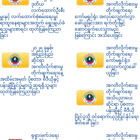
ဒုတိယ
အဂတိလိုက်စားမှု
လက်ထောက်ဦးစီး
တိုက်ဖျက်ရေး
မှူးနှင့် လက်ထောက်စုံစမ်းရေးမှူး
ကော်မရှင်ရုံး အလုပ်လျှောက်လွှာ
ရာထူးနေရာများအတွက် ရွေးချယ်ခံ
ခေါ်ယူခြင်းအား ရက်တိုးမြှင့်
ရသူများစာရင်း ထုတ်ပြန်ကြေညာ
ဆောင်ရွက်ပေးသွားမည်
ခြင်း
ဖြစ်ကြောင်း အသိပေးခြင်း
၂၀၂၅ ခုနှစ်၊
အဂတိလိုက်စားမှု
အပြည်ပြည်
တိုက်ဖျက်ရေး
ဆိုင်ရာ
ကော်မရှင်ရုံး၊
အဂတိလိုက်စားမှု
လျှောက်လွှာခေါ်
တိုက်ဖျက်ရေးနေ့
ယူခြင်း
အထိမ်းအမှတ် ပိုစတာ၊ ဗီဒီယိုနှင့်
ပန်းချီပြိုင်ပွဲများ၌ ဆုရရှိသူများ
အဂတိလိုက်စားမှု
ထုတ်ပြန်ကြေညာခြင်း
တိုက်ဖျက်ရေး
အသိပညာပေး
ဆိုင်ရာ ပိုစတာ၊
ပန်းချီနှင့် ဗီဒီယို
ပြိုင်ပွဲသို့ ဝင်ရောက်ယှဉ်ပြိုင်နိုင်ရေး
ဖိတ်ခေါ်ခြင်း
ရုရှားဖက်ဒရေး
အဂတိလိုက်စားမှု