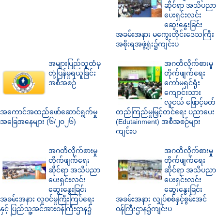
ဆိုင်ရာ အသိပညာ
ပေးရှင်းလင်း
ဆွေးနွေးခြင်း
အခမ်းအနား မကွေးတိုင်းဒေသကြီး
အစိုးရအဖွဲ့ရုံး၌ကျင်းပ
အများပြည်သူထံမှ
အဂတိလိုက်စားမှု
တုံ့ပြန်မှုရယူခြင်း
တိုက်ဖျက်ရေး
အစီအစဉ်
ကော်မရှင်ရုံး
ကျောင်းသား
လူငယ် ဖြောင့်မတ်
အကောင်အထည်ဖော်ဆောင်ရွက်မှု
တည်ကြည်မှုမြှင့်တင်ရေး ပညာပေး
အခြေအနေများ (၆/၂၀၂၆)
(Edutainment) အစီအစဉ်များ
ကျင်းပ
အဂတိလိုက်စားမှု
အဂတိလိုက်စားမှု
တိုက်ဖျက်ရေး
တိုက်ဖျက်ရေး
ဆိုင်ရာ အသိပညာ
ဆိုင်ရာ အသိပညာ
ပေးရှင်းလင်း
ပေးရှင်းလင်း
ဆွေးနွေးခြင်း
ဆွေးနွေးခြင်း
အခမ်းအနား လူဝင်မှုကြီးကြပ်ရေး
အခမ်းအနား လျှပ်စစ်နှင့်စွမ်းအင်
နှင့် ပြည်သူ့အင်အားဝန်ကြီးဌာန၌
ဝန်ကြီးဌာန၌ကျင်းပ