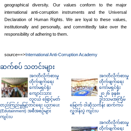
geographical diversity. Our values conform to the major
international anti-corruption instruments and the Universal
Declaration of Human Rights. We are loyal to these values,
institutionally and personally, and committedly take over the
responsibility of adhering to them.
source==>
International Anti-Corruption Academy
ဆက်စပ် သတင်းများ
အဂတိလိုက်စားမှု
အဂတိလိုက်စားမှု
တိုက်ဖျက်ရေး
တိုက်ဖျက်ရေး
ကော်မရှင်ရုံး
ကော်မရှင်ရုံး
ကျောင်းသား
၂၀၂၆ ခုနှစ်၊
လူငယ် ဖြောင့်မတ်
ဒွါဒသမအကြိမ်
တည်ကြည်မှုမြှင့်တင်ရေး ပညာပေး
မြောက် ဝါဆိုသင်္ကန်း ဆက်ကပ်
(Edutainment) အစီအစဉ်များ
လှူဒါန်းပွဲ ကျင်းပ
ကျင်းပ
အဂတိလိုက်စားမှု
တိုက်ဖျက်ရေး