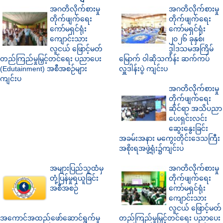
အဂတိလိုက်စားမှု
အဂတိလိုက်စားမှု
တိုက်ဖျက်ရေး
တိုက်ဖျက်ရေး
ကော်မရှင်ရုံး
ကော်မရှင်ရုံး
ကျောင်းသား
၂၀၂၆ ခုနှစ်၊
လူငယ် ဖြောင့်မတ်
ဒွါဒသမအကြိမ်
တည်ကြည်မှုမြှင့်တင်ရေး ပညာပေး
မြောက် ဝါဆိုသင်္ကန်း ဆက်ကပ်
(Edutainment) အစီအစဉ်များ
လှူဒါန်းပွဲ ကျင်းပ
ကျင်းပ
အဂတိလိုက်စားမှု
တိုက်ဖျက်ရေး
ဆိုင်ရာ အသိပညာ
ပေးရှင်းလင်း
ဆွေးနွေးခြင်း
အခမ်းအနား မကွေးတိုင်းဒေသကြီး
အစိုးရအဖွဲ့ရုံး၌ကျင်းပ
အများပြည်သူထံမှ
အဂတိလိုက်စားမှု
တုံ့ပြန်မှုရယူခြင်း
တိုက်ဖျက်ရေး
အစီအစဉ်
ကော်မရှင်ရုံး
ကျောင်းသား
လူငယ် ဖြောင့်မတ်
အကောင်အထည်ဖော်ဆောင်ရွက်မှု
တည်ကြည်မှုမြှင့်တင်ရေး ပညာပေး