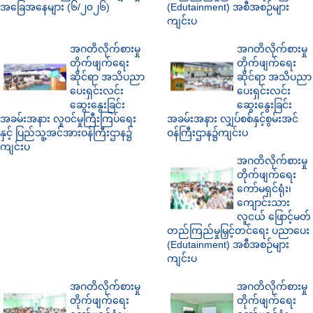
အခြေအနေများ (၆/၂၀၂၆)
(Edutainment) အစီအစဉ်များ
ကျင်းပ
အဂတိလိုက်စားမှု
အဂတိလိုက်စားမှု
တိုက်ဖျက်ရေး
တိုက်ဖျက်ရေး
ဆိုင်ရာ အသိပညာ
ဆိုင်ရာ အသိပညာ
ပေးရှင်းလင်း
ပေးရှင်းလင်း
ဆွေးနွေးခြင်း
ဆွေးနွေးခြင်း
အခမ်းအနား လူဝင်မှုကြီးကြပ်ရေး
အခမ်းအနား လျှပ်စစ်နှင့်စွမ်းအင်
နှင့် ပြည်သူ့အင်အားဝန်ကြီးဌာန၌
ဝန်ကြီးဌာန၌ကျင်းပ
ကျင်းပ
အဂတိလိုက်စားမှု
တိုက်ဖျက်ရေး
ကော်မရှင်ရုံး၊
ကျောင်းသား
လူငယ် ဖြောင့်မတ်
တည်ကြည်မှုမြှင့်တင်ရေး ပညာပေး
(Edutainment) အစီအစဉ်များ
ကျင်းပ
အဂတိလိုက်စားမှု
အဂတိလိုက်စားမှု
တိုက်ဖျက်ရေး
တိုက်ဖျက်ရေး